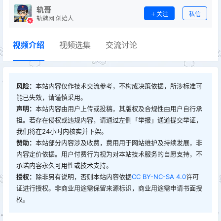
轨哥
关注
私信
轨魅网 创始人
视频介绍
视频选集
交流讨论
风险：
本站内容仅作技术交流参考，不构成决策依据，所涉标准可
能已失效，请谨慎采用。
声明：
本站内容由用户上传或投稿，其版权及合规性由用户自行承
担。若存在侵权或违规内容，请通过左侧「举报」通道提交举证，
我们将在24小时内核实并下架。
赞助：
本站部分内容涉及收费，费用用于网站维护及持续发展，非
内容定价依据。用户付费行为视为对本站技术服务的自愿支持，不
承诺内容永久可用性或技术支持。
授权：
除非另有说明，否则本站内容依据
CC BY-NC-SA 4.0
许可
证进行授权。非商业用途需保留来源标识，商业用途需申请书面授
权。