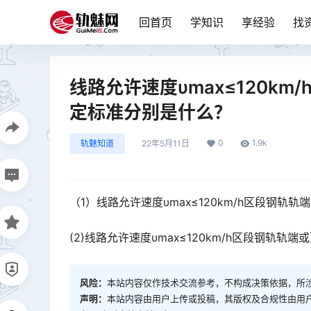
回首页
学知识
享经验
找
线路允许速度υmax≤120k
定标准分别是什么？
0
1.9k
轨魅知道
22年5月11日
（1）线路允许速度υmax≤120km/h区段钢
(2)线路允许速度υmax≤120km/h区段钢轨
风险：
本站内容仅作技术交流参考，不构成决策依据，所
声明：
本站内容由用户上传或投稿，其版权及合规性由用