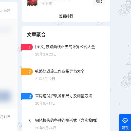
5
1小时前
示标题
签到排行
认修改
文章聚合
1
[图文]铁路曲线正矢的计算公式大全
20年3月23日
2
铁路轨道施工作业指导书大全
21年5月12日
3
常用道岔护轨各部尺寸及测量方法
提交
20年9月11日
5月11日
4
钢轨接头的各种连接形式（含实物图）
20年5月24日
解锁