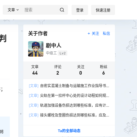
文章
登录
快速注册
关于作者
关注
私信
判
剧中人
中级工
Lv2
文章
评论
关注
粉丝
44
2
0
6
[文章]
自密实混凝土制备与运输施工作业指导书
伤；
(新建)
[文章]
尖轨在第一拉杆中心处的设计动程如何规
定的？
。
[文章]
轨道加强设备伤损达到哪些标准，应有计
划地修理或更换？
[文章]
接头螺栓及垫圈伤损达到哪些标准，应及
时更换？
Ta的全部动态
将