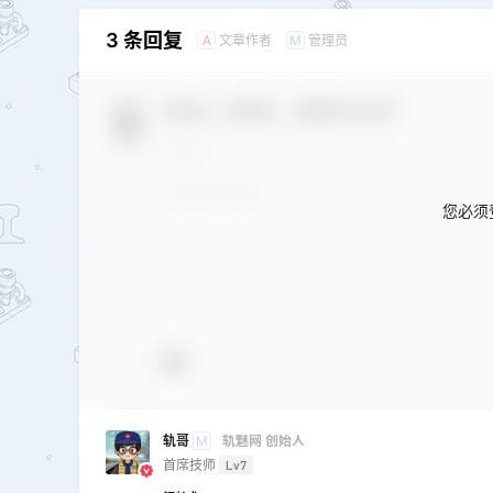
3 条回复
文章作者
管理员
A
M
欢迎您，新朋友，感谢参与互动！
您必须
轨哥
轨魅网 创始人
M
首席技师
Lv7