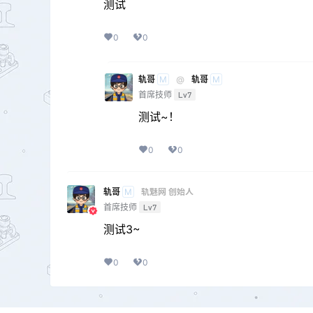
测试
0
0
轨哥
@
轨哥
M
M
首席技师
Lv7
测试~！
0
0
轨哥
轨魅网 创始人
M
首席技师
Lv7
测试3~
0
0