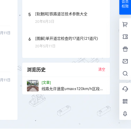
会员
权限
5
[轨魅网]铁路道岔技术参数大全
20年6月3日
5月11日
6
[图解]单开道岔检查的17道尺(21道尺)
20年5月11日
浏览历史
清空
5月11日
[文章]
线路允许速度υmax≤120km/h区段钢
轨轨端或顶面上掉块轻伤及重伤判定
标准分别是什么？