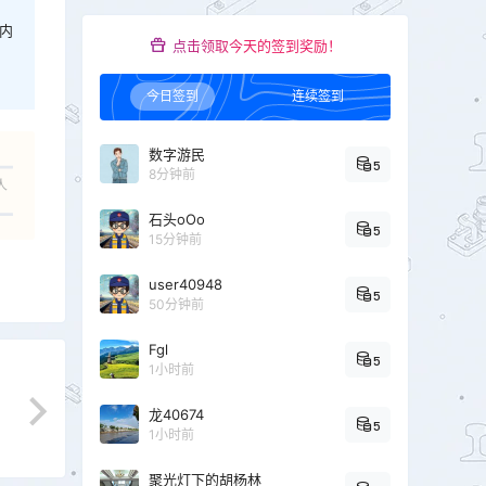
内
点击领取今天的签到奖励！
今日签到
连续签到
数字游民
5
8分钟前
人
石头oOo
5
15分钟前
user40948
5
50分钟前
Fgl
5
1小时前
龙40674
5
1小时前
聚光灯下的胡杨林