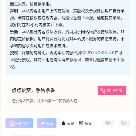
能已失效，请谨慎采用。
声明：
本站内容由用户上传或投稿，其版权及合规性由用户自行承
担。若存在侵权或违规内容，请通过左侧「举报」通道提交举证，
我们将在24小时内核实并下架。
赞助：
本站部分内容涉及收费，费用用于网站维护及持续发展，非
内容定价依据。用户付费行为视为对本站技术服务的自愿支持，不
承诺内容永久可用性或技术支持。
授权：
除非另有说明，否则本站内容依据
CC BY-NC-SA 4.0
许可
证进行授权。非商业用途需保留来源标识，商业用途需申请书面授
权。
点点赞赏，手留余香
给TA打赏
还没有人赞赏，快来当第一个赞赏的人吧！
0
0
导出PDF
分享
收藏
举报