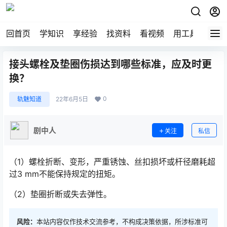
回首页
学知识
享经验
找资料
看视频
用工具
论技
接头螺栓及垫圈伤损达到哪些标准，应及时更
换？
0
轨魅知道
22年6月5日
剧中人
关注
私信
（1）螺栓折断、变形，严重锈蚀、丝扣损坏或杆径磨耗超
过3 mm不能保持规定的扭矩。
（2）垫圈折断或失去弹性。
风险：
本站内容仅作技术交流参考，不构成决策依据，所涉标准可