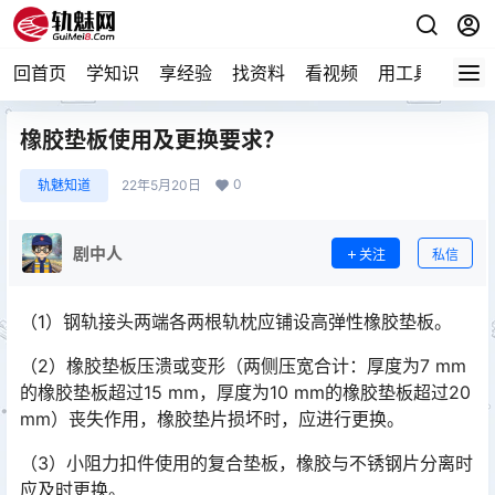
回首页
学知识
享经验
找资料
看视频
用工具
论技
橡胶垫板使用及更换要求？
0
轨魅知道
22年5月20日
剧中人
关注
私信
（1）钢轨接头两端各两根轨枕应铺设高弹性橡胶垫板。
（2）橡胶垫板压溃或变形（两侧压宽合计：厚度为7 mm
的橡胶垫板超过15 mm，厚度为10 mm的橡胶垫板超过20
mm）丧失作用，橡胶垫片损坏时，应进行更换。󠅅󠅃󠄵󠅂󠄪󠇖󠆨󠆨󠇕󠆞󠆒󠅬󠇘󠆭󠆘󠇙󠆝󠅵󠇗󠆭󠆁󠄐󠇗󠅹󠅸󠇖󠆍󠅳󠇖󠅹󠅰󠇖󠆌󠅹
（3）小阻力扣件使用的复合垫板，橡胶与不锈钢片分离时
应及时更换。