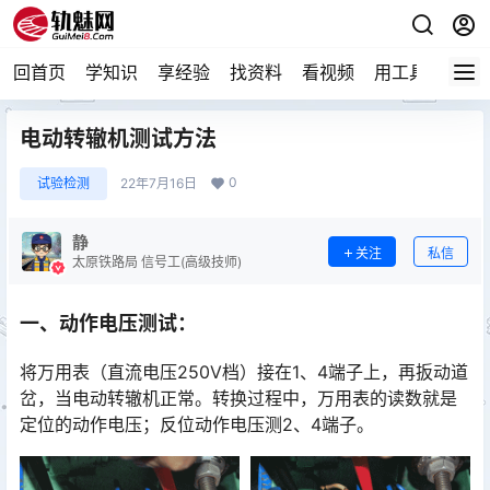
回首页
学知识
享经验
找资料
看视频
用工具
论技
电动转辙机测试方法
0
试验检测
22年7月16日
静
关注
私信
太原铁路局 信号工(高级技师)
一、动作电压测试：
将万用表（直流电压250V档）接在1、4端子上，再扳动道
岔，当电动转辙机正常。转换过程中，万用表的读数就是
定位的动作电压；反位动作电压测2、4端子。