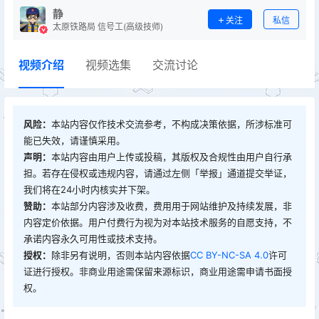
静
关注
私信
太原铁路局 信号工(高级技师)
视频介绍
视频选集
交流讨论
风险：
本站内容仅作技术交流参考，不构成决策依据，所涉标准可
能已失效，请谨慎采用。
声明：
本站内容由用户上传或投稿，其版权及合规性由用户自行承
担。若存在侵权或违规内容，请通过左侧「举报」通道提交举证，
我们将在24小时内核实并下架。
赞助：
本站部分内容涉及收费，费用用于网站维护及持续发展，非
内容定价依据。用户付费行为视为对本站技术服务的自愿支持，不
承诺内容永久可用性或技术支持。
授权：
除非另有说明，否则本站内容依据
CC BY-NC-SA 4.0
许可
证进行授权。非商业用途需保留来源标识，商业用途需申请书面授
权。