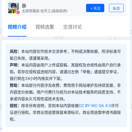
静
关注
私信
太原铁路局 信号工(高级技师)
视频介绍
视频选集
交流讨论
风险：
本站内容仅作技术交流参考，不构成决策依据，所涉标准可
能已失效，请谨慎采用。
声明：
本站内容由用户上传或投稿，其版权及合规性由用户自行承
担。若存在侵权或违规内容，请通过左侧「举报」通道提交举证，
我们将在24小时内核实并下架。
赞助：
本站部分内容涉及收费，费用用于网站维护及持续发展，非
内容定价依据。用户付费行为视为对本站技术服务的自愿支持，不
承诺内容永久可用性或技术支持。
授权：
除非另有说明，否则本站内容依据
CC BY-NC-SA 4.0
许可
证进行授权。非商业用途需保留来源标识，商业用途需申请书面授
权。