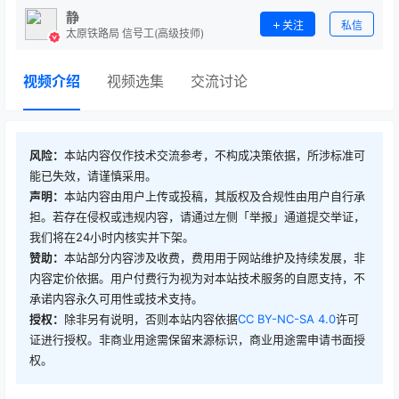
静
关注
私信
太原铁路局 信号工(高级技师)
视频介绍
视频选集
交流讨论
风险：
本站内容仅作技术交流参考，不构成决策依据，所涉标准可
能已失效，请谨慎采用。
声明：
本站内容由用户上传或投稿，其版权及合规性由用户自行承
担。若存在侵权或违规内容，请通过左侧「举报」通道提交举证，
我们将在24小时内核实并下架。
赞助：
本站部分内容涉及收费，费用用于网站维护及持续发展，非
内容定价依据。用户付费行为视为对本站技术服务的自愿支持，不
承诺内容永久可用性或技术支持。
授权：
除非另有说明，否则本站内容依据
CC BY-NC-SA 4.0
许可
证进行授权。非商业用途需保留来源标识，商业用途需申请书面授
权。