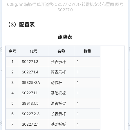
60kg/m钢轨9号单开道岔(CZ577)ZY(J)7转辙机安装布置图 图号
S0227.0
（3）配置表
组装表
序号
代号
名称
数量
1
S0227.1.3
长表示杆
1
2
S0227.1.4
短表示杆
1
3
S9825-3A
动作杆
1
4
S0227.1.1
基础托板
1
5
S9913.1.5
油管托架
1
6
S0227.2.3
长表示杆
1
7
S0227.2.1
基础托板
1