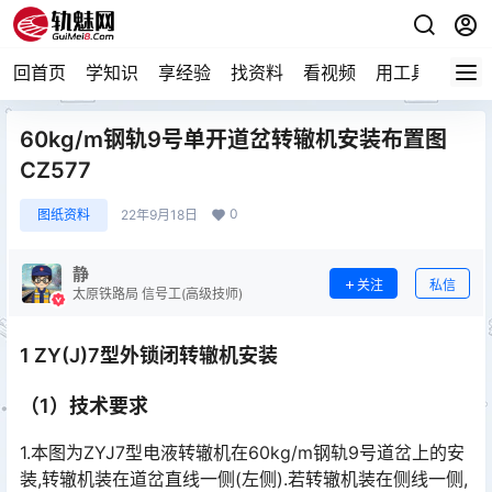
回首页
学知识
享经验
找资料
看视频
用工具
论技
60kg/m钢轨9号单开道岔转辙机安装布置图
CZ577
0
图纸资料
22年9月18日
静
关注
私信
太原铁路局 信号工(高级技师)
1 ZY(J)7型外锁闭转辙机安装
（1）技术要求
1.本图为ZYJ7型电液转辙机在60kg/m钢轨9号道岔上的安
装,转辙机装在道岔直线一侧(左侧).若转辙机装在侧线一侧,