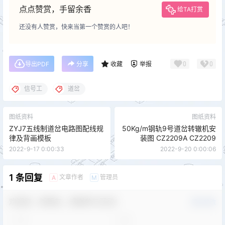
点点赞赏，手留余香
给TA打赏
还没有人赞赏，快来当第一个赞赏的人吧！
0
0
导出PDF
分享
收藏
举报
信号工
道岔
图纸资料
图纸资料
ZYJ7五线制道岔电路图配线规
50Kg/m钢轨9号道岔转辙机安
律及背画模板
装图 CZ2209A CZ2209
2022-9-17 0:00:33
2022-9-20 0:00:06
1 条回复
文章作者
管理员
A
M
欢迎您，新朋友，感谢参与互动！
确认修改