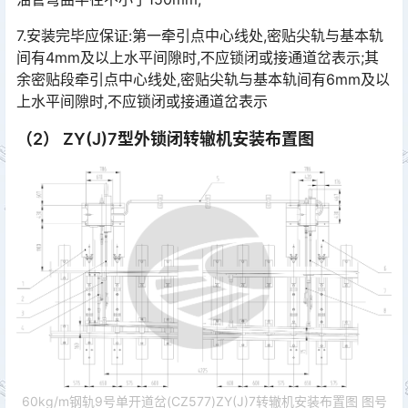
7.安装完毕应保证:第一牵引点中心线处,密贴尖轨与基本轨
间有4mm及以上水平间隙时,不应锁闭或接通道岔表示;其
余密贴段牵引点中心线处,密贴尖轨与基本轨间有6mm及以
上水平间隙时,不应锁闭或接通道岔表示󠄐󠄹󠅀󠄪󠄢󠄡󠄨󠄞󠄧󠄨󠄞󠄡󠄨󠄣󠄞󠄢󠄢󠄥󠄬󠅒󠅢󠄟󠄮󠄐󠅅󠄹󠄴󠄪󠄡󠄬󠅒󠅢󠄟󠄮󠄾󠅑󠅝󠅕󠄪󠄡󠄣󠄢󠄧󠄩󠄡󠄩󠄧󠄩󠄧󠄩󠄬󠅒󠅢󠄟󠄮󠇘󠆭󠆘󠇙󠆝󠅵󠇗󠆭󠆁󠄐󠇗󠅹󠅸󠇖󠆍󠅳󠇖󠅹󠅰󠇖󠆌󠅹󠄬󠅒󠅢󠄟󠄮󠅅󠅃󠄵󠅂󠄪󠇖󠆨󠆨󠇕󠆞󠆒󠅬󠇘󠆭󠆘󠇙󠆝󠅵󠇗󠆭󠆁󠄐󠇗󠅹󠅸󠇖󠆍󠅳󠇖󠅹󠅰󠇖󠆌󠅹
（2） ZY(J)7型外锁闭转辙机安装布置图
60kg/m钢轨9号单开道岔(CZ577)ZY(J)7转辙机安装布置图 图号