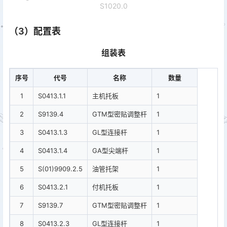
S1020.0
（3）配置表
组装表
序号
代号
名称
数量
1
S0413.1.1
主机托板
1
2
S9139.4
GTM型密贴调整杆
1
3
S0413.1.3
GL型连接杆
1
4
S0413.1.4
GA型尖端杆
1
5
S(01)9909.2.5
油管托架
1
6
S0413.2.1
付机托板
1
7
S9139.7
GTM型密贴调整杆
1
8
S0413.2.3
GL型连接杆
1