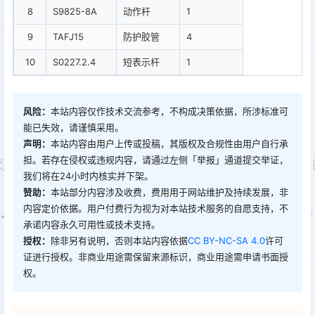
8
S9825-8A
动作杆
1
9
TAFJ15
防护胶管
4
10
S0227.2.4
短表示杆
1
风险：
本站内容仅作技术交流参考，不构成决策依据，所涉标准可
能已失效，请谨慎采用。
声明：
本站内容由用户上传或投稿，其版权及合规性由用户自行承
担。若存在侵权或违规内容，请通过左侧「举报」通道提交举证，
我们将在24小时内核实并下架。
赞助：
本站部分内容涉及收费，费用用于网站维护及持续发展，非
内容定价依据。用户付费行为视为对本站技术服务的自愿支持，不
承诺内容永久可用性或技术支持。
授权：
除非另有说明，否则本站内容依据
CC BY-NC-SA 4.0
许可
证进行授权。非商业用途需保留来源标识，商业用途需申请书面授
权。