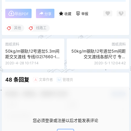
导出PDF
分享
收藏
举报
其他
线路工
图纸资料
图纸资料
50kg/m钢轨12号道岔5.3m间
50kg/m钢轨12号道岔5m间距
距交叉渡线 专线(02)7660-Ⅰ
交叉渡线各部尺寸 专线
CZ2260
(01)7659-Ⅰ CZ2253
2020-4-28 10:17:14
2020-5-1 12:04:42
48 条回复
文章作者
管理员
A
M
欢迎您，新朋友，感谢参与互动！
确认修改
您必须登录或注册以后才能发表评论