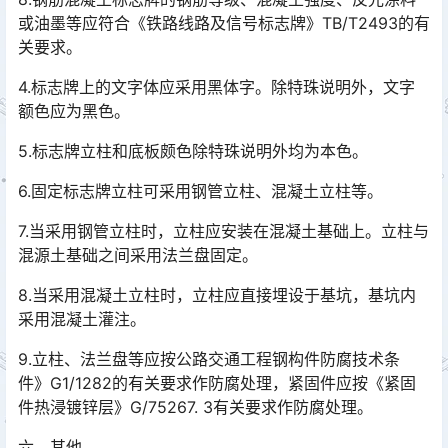
或油墨等应符合《铁路线路及信号标志牌》TB/T2493的有
关要求。
4.标志牌上的文字体应采用黑体字。除特珠说明外，文字
额色应为黑色。
5.标志牌立柱和底板颇色除特珠说明外均为本色。
6.固定标志牌立柱可采用钢管立柱、混凝土立柱等。
7.当采用钢管立柱时，立柱应安装在混凝土基础上。立柱与
混源土基础之间采用法兰盘固定。
8.当采用混凝土立柱时，立柱应直接埋设于基坑，基坑内
采用混凝土灌注。
9.立柱、法兰盘等应按公路交通工程钢构件防腐技术条
件》G1/1282的有关要求作防腐处理，紧固件应按《紧固
件热浸镀锌层》G/75267. 3有关要求作防腐处理。󠅅󠅃󠄵󠅂󠄪󠇖󠆨󠆨󠇕󠆞󠆒󠅬󠇘󠆭󠆘󠇙󠆝󠅵󠇗󠆭󠆁󠄐󠇗󠅹󠅸󠇖󠆍󠅳󠇖󠅹󠅰󠇖󠆌󠅹
六，其他