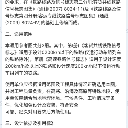
的要求，在《铁路线路及信号标志第二分册:客货共线铁路
信号标志图集》(通线(2007) 8024-1I1)及《铁路线路及信
号标志第四分册:客运专线铁路信号标志图集》(通线
(2009) 8024-IV)的基础上修编而成。󠅅󠅃󠄵󠅂󠄪󠇖󠆨󠆨󠇕󠆞󠆒󠅬󠇘󠆭󠆘󠇙󠆝󠅵󠇗󠆭󠆁󠄐󠇗󠅹󠅸󠇖󠆍󠅳󠇖󠅹󠅰󠇖󠆌󠅹
二、适用范围
本通用参考图共分2册。其中，第I册(《客货共线铁路信号
标志》适用于设计0200k/h以下的铁路(仅运行动车组列车
的铁路除外)，第册《高速铁路信号标志》适用于设计速度
200km/h及以上的铁路和设计速度200kn/h以下仅运行动
车组列车的铁路。󠅅󠅃󠄵󠅂󠄪󠇖󠆨󠆨󠇕󠆞󠆒󠅬󠇘󠆭󠆘󠇙󠆝󠅵󠇗󠆭󠆁󠄐󠇗󠅹󠅸󠇖󠆍󠅳󠇖󠅹󠅰󠇖󠆌󠅹
使用单位应很据适用范围及工程具体情况正确选用本图，
并对工程质量负责。在高寒、沿海及高原等特殊地段，使
用单位应结合当地地理环境、气候条件、工程情况等条
件，优化加强设计及安装，符合安全󠅅󠅃󠄵󠅂󠄪󠇖󠆨󠆨󠇕󠆞󠆒󠅬󠇘󠆭󠆘󠇙󠆝󠅵󠇗󠆭󠆁󠄐󠇗󠅹󠅸󠇖󠆍󠅳󠇖󠅹󠅰󠇖󠆌󠅹
可靠、经久对用要求后方能使用。
三、设计依据及引用标准