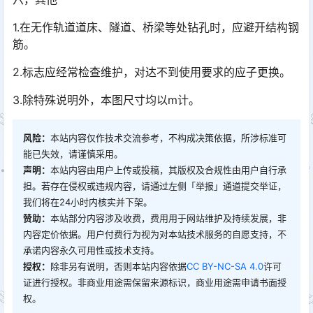
1.在无作轨道道床、隧道、桥梁等处钻孔时，应避开结构钢
筋。
2.标志应经常检查维护，对达不到使用要求的应子更换。
3.除特殊说明外，本图尺寸均以m计。
风险：
本站内容仅作技术交流参考，不构成决策依据，所涉标准可
能已失效，请谨慎采用。
声明：
本站内容由用户上传或投稿，其版权及合规性由用户自行承
担。若存在侵权或违规内容，请通过左侧「举报」通道提交举证，
我们将在24小时内核实并下架。
赞助：
本站部分内容涉及收费，费用用于网站维护及持续发展，非
内容定价依据。用户付费行为视为对本站技术服务的自愿支持，不
承诺内容永久可用性或技术支持。
授权：
除非另有说明，否则本站内容依据
CC BY-NC-SA 4.0
许可
证进行授权。非商业用途需保留来源标识，商业用途需申请书面授
权。