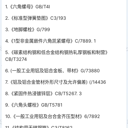
1.《六角螺母》GB/T4I
2.《标准型弹簧垫图》C3/193
3.《地脚螺栓》G/799
4.《1型非金属嵌件六角凯紧螺母》C/7889. 1
5.《碳素结构钢和低合金结构钢热轧厚钢板和制营》
CB/T3274
6. (一股工业用铝及铝合金板、带材》G/73880
7.《铝及铝合金管材外形尺寸及允许偏差) (/14436
8.《紧固件热浸镀锌层》CB/T5267. 3
9.《六角头螺栓》GB/T5781
10.《一般工业用铝及台合金齐压型材》6/7892
11.《结构用无缝钢管》C3/T8162