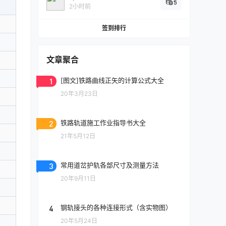
5
2小时前
签到排行
文章聚合
1
[图文]铁路曲线正矢的计算公式大全
20年3月23日
2
铁路轨道施工作业指导书大全
21年5月12日
3
常用道岔护轨各部尺寸及测量方法
20年9月11日
4
钢轨接头的各种连接形式（含实物图）
20年5月24日