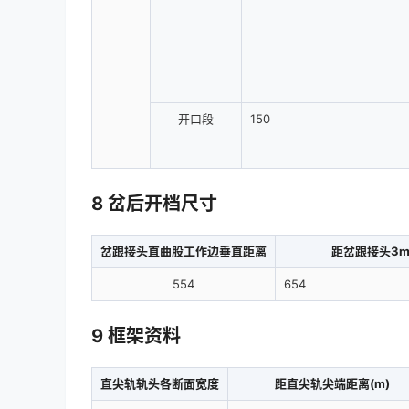
开口段
150
8 岔后开档尺寸
岔跟接头直曲股工作边垂直距离
距岔跟接头3
554
654
9 框架资料
直尖轨轨头各断面宽度
距直尖轨尖端距离(m)