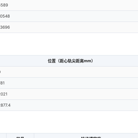
4589
10548
13696
位置（距心轨尖距离mm）
0
781
2021
2877.4