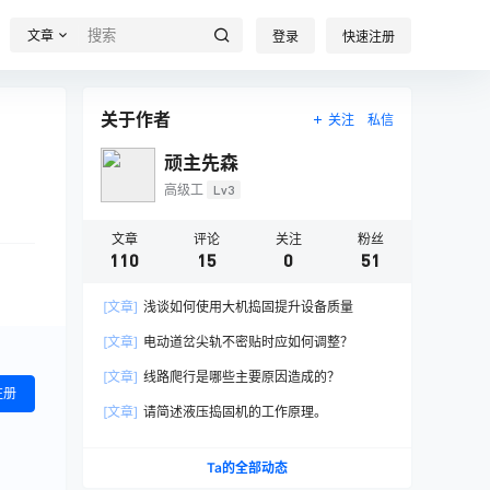
文章
登录
快速注册
关于作者
关注
私信
顽主先森
高级工
Lv3
文章
评论
关注
粉丝
110
15
0
51
[文章]
浅谈如何使用大机捣固提升设备质量
[文章]
电动道岔尖轨不密贴时应如何调整？
[文章]
线路爬行是哪些主要原因造成的？
注册
[文章]
请简述液压捣固机的工作原理。
Ta的全部动态