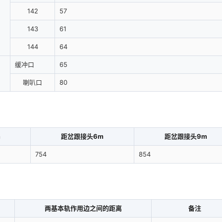
142
57
143
61
144
64
缓冲口
65
喇叭口
80
m
距岔跟接头6m
距岔跟接头9m
754
854
两基本轨作用边之间的距离
备注