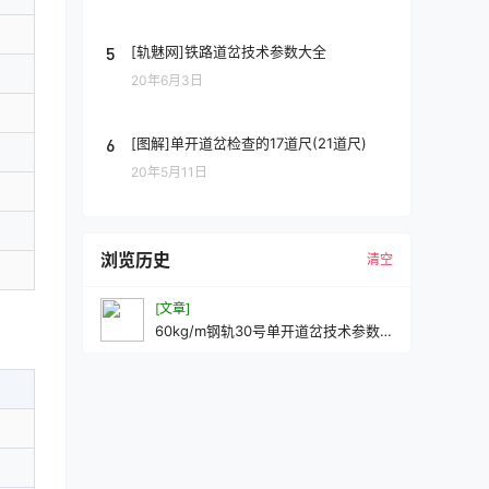
5
[轨魅网]铁路道岔技术参数大全
20年6月3日
6
[图解]单开道岔检查的17道尺(21道尺)
20年5月11日
浏览历史
清空
[文章]
60kg/m钢轨30号单开道岔技术参数
专线4263CZ2527