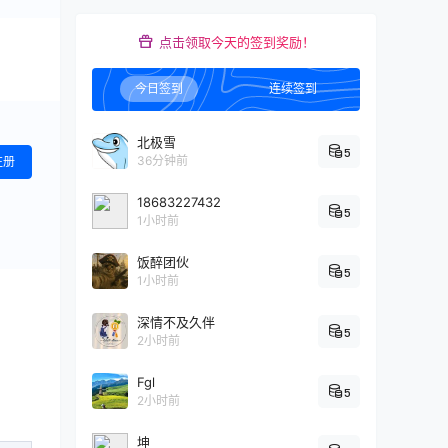
点击领取今天的签到奖励！
今日签到
连续签到
北极雪
5
36分钟前
注册
18683227432
5
1小时前
饭醉团伙
5
1小时前
深情不及久伴
5
2小时前
Fgl
5
2小时前
坤