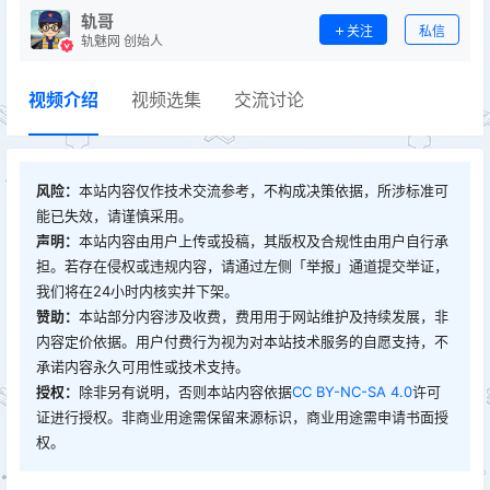
轨哥
关注
私信
轨魅网 创始人
视频介绍
视频选集
交流讨论
风险：
本站内容仅作技术交流参考，不构成决策依据，所涉标准可
能已失效，请谨慎采用。
声明：
本站内容由用户上传或投稿，其版权及合规性由用户自行承
担。若存在侵权或违规内容，请通过左侧「举报」通道提交举证，
我们将在24小时内核实并下架。
赞助：
本站部分内容涉及收费，费用用于网站维护及持续发展，非
内容定价依据。用户付费行为视为对本站技术服务的自愿支持，不
承诺内容永久可用性或技术支持。
授权：
除非另有说明，否则本站内容依据
CC BY-NC-SA 4.0
许可
证进行授权。非商业用途需保留来源标识，商业用途需申请书面授
权。