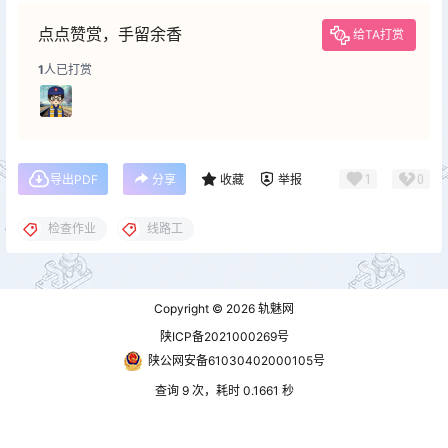
点点赞赏，手留余香
给TA打赏
1
人已打赏
1
0
导出PDF
分享
收藏
举报
检查作业
线路工
Copyright © 2026
轨魅网
陕ICP备2021000269号
陕公网安备61030402000105号
查询 9 次，耗时 0.1661 秒