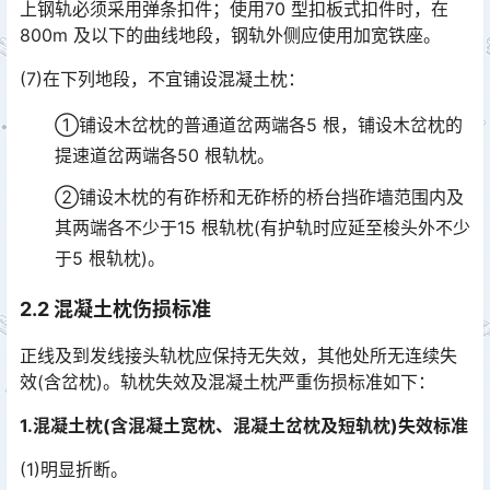
上钢轨必须采用弹条扣件；使用70 型扣板式扣件时，在
800m 及以下的曲线地段，钢轨外侧应使用加宽铁座。󠅅󠅃󠄵󠅂󠄪󠇖󠆨󠆨󠇕󠆞󠆒󠅬󠇘󠆭󠆘󠇙󠆝󠅵󠇗󠆭󠆁󠄐󠇗󠅹󠅸󠇖󠆍󠅳󠇖󠅹󠅰󠇖󠆌󠅹
(7)在下列地段，不宜铺设混凝土枕：
①铺设木岔枕的普通道岔两端各5 根，铺设木岔枕的
提速道岔两端各50 根轨枕。
②铺设木枕的有砟桥和无砟桥的桥台挡砟墙范围内及
其两端各不少于15 根轨枕(有护轨时应延至梭头外不少
于5 根轨枕)。
2.2 混凝土枕伤损标准
正线及到发线接头轨枕应保持无失效，其他处所无连续失
效(含岔枕)。轨枕失效及混凝土枕严重伤损标准如下：
1.混凝土枕(含混凝土宽枕、混凝土岔枕及短轨枕)失效标准
(1)明显折断。