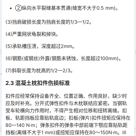
②纵向水平裂缝基本贯通(缝宽不大于0.5 mm)。
(3)挡肩破损长度为挡肩长度的1/3—1/2。
(4)严重网状龟裂和掉块。
(5)承轨槽压溃，深度超过2mm。
(6)钢筋(或钢丝)外露(钢筋未锈蚀，长度超过100mm)。
(7)斜裂长度为枕高的1/2—2/3。
2.3 混凝土枕扣件伤损标准
扣件应经常保持设备齐全、位置正确、作用良好，缺少时
应及时补充。分开式弹性扣件与木枕联结应紧密。当钢轨
受车轮横向力作用时，不得产生相对位移和扭转离缝。扣
板、轨距挡板应靠贴轨底边；扣板(弹片)扣件扭矩应保持在
80—140 N·m；弹条扣件的弹条中部前端下颚应靠贴轨距
挡板(离缝不大于1 mm)或扭矩应保持在80～150N·m。Ⅲ