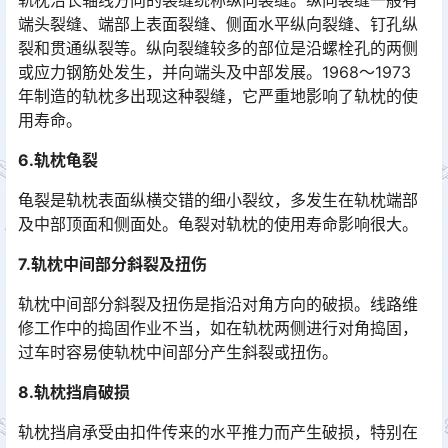
端头裂缝、端部上表面裂缝、侧面水平纵向裂缝、钉孔纵
裂和贯通纵裂等。纵向裂缝较多的部位是沿螺栓孔的两侧
或应力钢筋处发生，并向端头及中部发展。1968～1973
年制造的轨枕多出现这种裂缝，它严重地影响了轨枕的使
用寿命。󠅅󠅃󠄵󠅂󠄪󠇖󠆨󠆨󠇕󠆞󠆒󠅬󠇘󠆭󠆘󠇙󠆝󠅵󠇗󠆭󠆁󠄐󠇗󠅹󠅸󠇖󠆍󠅳󠇖󠅹󠅰󠇖󠆌󠅹
6.轨枕龟裂
龟裂是轨枕表面纵横交错的细小裂纹，多发生在轨枕端部
及中部顶面和侧面处。龟裂对轨枕的使用寿命影响很大。
7.轨枕中间部分斜裂及扭伤
轨枕中间部分斜裂及扭伤是指沿对角方向的破损。线路维
修工作中的捣固作业不当，如在轨枕两侧进行对角捣固，
过车时容易使轨枕中间部分产生斜裂或扭伤。
8.轨枕挡肩破损
轨枕挡肩承受由扣件传来的水平推力而产生破损，特别在