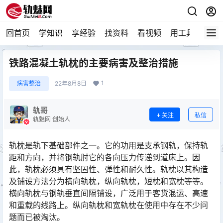
回首页
学知识
享经验
找资料
看视频
用工具
论技
铁路混凝土轨枕的主要病害及整治措施
1
病害整治
22年8月8日
轨哥
关注
私信
轨魅网 创始人
轨枕是轨下基础部件之一。它的功用是支承钢轨，保持轨
距和方向，并将钢轨肘它的各向压力传递到道床上。因
此，轨枕必须具有坚固性、弹性和耐久性。轨枕以其构造
及铺设方法分为横向轨枕，纵向轨枕，短枕和宽枕等等。
横向轨枕与钢轨垂直间隔铺设，广泛用于客货混运、高速
和重载的线路上。纵向轨枕和宽轨枕在使用中存在不少问
题而已被淘汰。󠅅󠅃󠄵󠅂󠄪󠇖󠆨󠆨󠇕󠆞󠆒󠅬󠇘󠆭󠆘󠇙󠆝󠅵󠇗󠆭󠆁󠄐󠇗󠅹󠅸󠇖󠆍󠅳󠇖󠅹󠅰󠇖󠆌󠅹