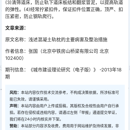
(3)清筛道床，防止轨下道床板结和翻浆冒泥，以提高轨道
的弹性。(4)经常拧紧扣件，保证扣件位置正确，顶严、扣
压紧密，防止钢轨爬行。
文章来源：
原文名称：浅述混凝土轨枕的主要病害及整治措施
作者信息：张国（北京中铁房山桥梁有限公司 北京
102400）
期刊信息：《城市建设理论研究（电子版）》 -2013年18
期
风险：
本站内容仅作技术交流参考，不构成决策依据，所涉标准可
能已失效，请谨慎采用。
声明：
本站内容由用户上传或投稿，其版权及合规性由用户自行承
担。若存在侵权或违规内容，请通过左侧「举报」通道提交举证，
我们将在24小时内核实并下架。
赞助：
本站部分内容涉及收费，费用用于网站维护及持续发展，非