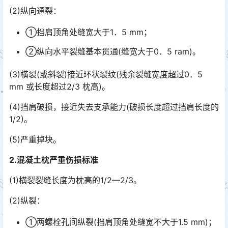
(2)纵向通裂：
①挡肩顶角处缝宽大于1．5 mm；
②纵向水平裂缝基本贯通(缝宽大于0．5 ram)。
(3)横裂(或斜裂)接近环状裂纹(残余裂缝宽度超过0．5
mm 或长度超过2/3 枕高)。
(4)挡肩破损，接近失去支承能力(破损长度超过挡肩长度的
1/2)。
(5)严重掉块。
2.混凝土枕严重伤损标准
(1)横裂裂缝长度为枕高的1/2—2/3。
(2)纵裂：
①两螺栓孔间纵裂(挡肩顶角处缝宽不大于1.5 mm)；