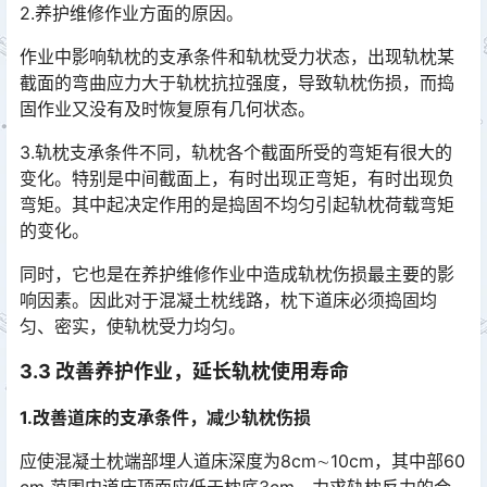
2.养护维修作业方面的原因。
作业中影响轨枕的支承条件和轨枕受力状态，出现轨枕某
截面的弯曲应力大于轨枕抗拉强度，导致轨枕伤损，而捣
固作业又没有及时恢复原有几何状态。
3.轨枕支承条件不同，轨枕各个截面所受的弯矩有很大的
变化。特别是中间截面上，有时出现正弯矩，有时出现负
弯矩。其中起决定作用的是捣固不均匀引起轨枕荷载弯矩
的变化。󠅅󠅃󠄵󠅂󠄪󠇖󠆨󠆨󠇕󠆞󠆒󠅬󠇘󠆭󠆘󠇙󠆝󠅵󠇗󠆭󠆁󠄐󠇗󠅹󠅸󠇖󠆍󠅳󠇖󠅹󠅰󠇖󠆌󠅹
同时，它也是在养护维修作业中造成轨枕伤损最主要的影
响因素。因此对于混凝土枕线路，枕下道床必须捣固均
匀、密实，使轨枕受力均匀。
3.3 改善养护作业，延长轨枕使用寿命
1.改善道床的支承条件，减少轨枕伤损
应使混凝土枕端部埋人道床深度为8cm∼10cm，其中部60
cm 范围内道床顶面应低于枕底3cm。力求轨枕反力的合