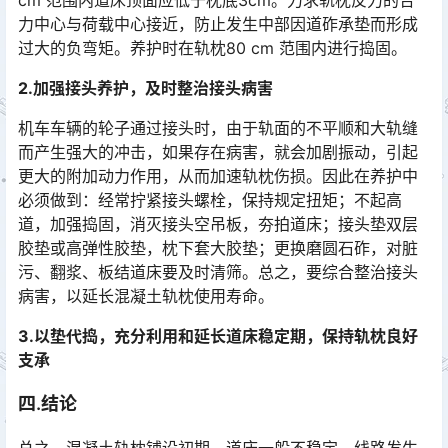
力中心与荷载中心接近，防止发生中部因道砟承垫而形成
过大的负弯矩。养护时在轨枕80 cm 范围内进行捣固。󠅅󠅃󠄵󠅂󠄪󠇖󠆨󠆨󠇕󠆞󠆒󠅬󠇘󠆭󠆘󠇙󠆝󠅵󠇗󠆭󠆁󠄐󠇗󠅹󠅸󠇖󠆍󠅳󠇖󠅹󠅰󠇖󠆌󠅹
2.加强接头养护，及时整治接头病害
机车车辆的轮子通过接头时，由于轨面的不平顺和大轨缝
而产生强大的冲击，如果存在病害，就会加剧振动，引起
更大的附加动力作用，从而加速轨枕伤损。因此在养护中
必须做到：经常拧紧接头螺栓，保持规定扭矩；不起高
道，加强捣固，消灭接头空吊板，夯拍道床；接头垫双层
胶垫或高弹性胶垫，枕下套大胶垫；更换磨圆石砟，对脏
污、翻浆、板结道床要及时清筛。总之，要综合整治接头
病害，以延长混凝土轨枕使用寿命。󠅅󠅃󠄵󠅂󠄪󠇖󠆨󠆨󠇕󠆞󠆒󠅬󠇘󠆭󠆘󠇙󠆝󠅵󠇗󠆭󠆁󠄐󠇗󠅹󠅸󠇖󠆍󠅳󠇖󠅹󠅰󠇖󠆌󠅹
3.以垫代捣，充分利用和延长道床稳定期，保持轨枕良好
支承
四.结论
总之，混凝土轨枕铺设初期，道床一般不稳定，线路发生