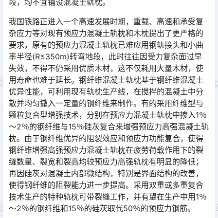
段，均不宜铺设混凝土轨枕。󠅅󠅃󠄵󠅂󠄪󠇖󠆨󠆨󠇕󠆞󠆒󠅬󠇘󠆭󠆘󠇙󠆝󠅵󠇗󠆭󠆁󠄐󠇗󠅹󠅸󠇖󠆍󠅳󠇖󠅹󠅰󠇖󠆌󠅹
我国铁路正进入一个高速发展时期，重载、高速和承受复
杂应力等对现有预应力混凝土轨枕和木枕提出了更严格的
要求，原有的预应力混凝土轨枕已难应用钢轨接头和小曲
率半径(R≤350m)转弯地段，此时往往因受力复杂面过早
失效，不得不仍采用优质木材，这不仅耗用大量木材，使
用寿命也难于延长。钢纤维混凝土轨枕基于钢纤维混凝土
优异性能，可利用现有轨枕生产线，在搅拌的混凝土中分
散并均匀撒入一定量的钢纤维来制作。有的采用纤维型与
颗粒复合型增强技术，分别在预应力混凝土轨枕中掺入1％
～2％的钢纤维与15％硅灰复合来增强预应力高强混凝土轨
枕。由于钢纤维优异的阻裂效应和预应力功能复合，使得
钢纤维增强高强预应力混凝土轨枕在疲劳荷载作用下的裂
缝数量、裂宽和裂高均较预应力高强轨枕有明显的降低；
再因硅灰对混凝土内部微结构，特别是界面结构的改善，
使得钢纤维的阻裂能力进一步提高。采用双重或多重复合
技术生产的特种轨枕可带裂缝工作，并有望在生产中用1％
～2％的钢纤维和15％的硅灰取代50％的预应力钢筋。󠅅󠅃󠄵󠅂󠄪󠇖󠆨󠆨󠇕󠆞󠆒󠅬󠇘󠆭󠆘󠇙󠆝󠅵󠇗󠆭󠆁󠄐󠇗󠅹󠅸󠇖󠆍󠅳󠇖󠅹󠅰󠇖󠆌󠅹