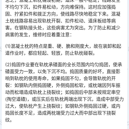
不均匀下沉，扣件易松动，方向难保持。这时应加强捣
固、拧紧扣件和拨正方向，使线路尽快地稳定下来。混凝
土枕线路容易出现轨枕开裂、扣件松动、道床板结等病
害。在钢轨接头处，这些病害尤为突出。为了防止和减少
病害的发生，维修时应着重注意：󠅅󠅃󠄵󠅂󠄪󠇖󠆨󠆨󠇕󠆞󠆒󠅬󠇘󠆭󠆘󠇙󠆝󠅵󠇗󠆭󠆁󠄐󠇗󠅹󠅸󠇖󠆍󠅳󠇖󠅹󠅰󠇖󠆌󠅹
(1)混凝土枕的特点是重、硬、脆和刚度大，故在装卸和起
道作业时，都应轻起、轻放，防止轨枕碰裂。
(2)捣固作业要在轨枕承碴面的全长范围内均匀捣团，使承
碴面受力一致，以免下沉不均。捣固质量的好坏，直接影
响到轨枕的使用寿命，如果捣固不匀，会导致轨枕的开
裂：如钢轨内侧捣固硬，外侧捣固松软，或枕端因列车振
动而松塌造成轨枕上挠裂纹；如捣固后中部未按规定串空
(掏空道碴)，或压实后在轨枕两端出现下沉，造成中部受力
过大，使轨枕产生上挠裂纹；如钢轨外侧捣固过硬，或内
捣固长度不足，造成两枕端受力过大而中部出现下挠裂
纹。󠅅󠅃󠄵󠅂󠄪󠇖󠆨󠆨󠇕󠆞󠆒󠅬󠇘󠆭󠆘󠇙󠆝󠅵󠇗󠆭󠆁󠄐󠇗󠅹󠅸󠇖󠆍󠅳󠇖󠅹󠅰󠇖󠆌󠅹