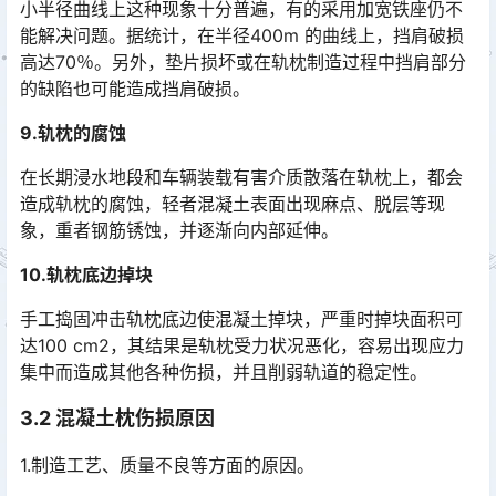
小半径曲线上这种现象十分普遍，有的采用加宽铁座仍不
能解决问题。据统计，在半径400m 的曲线上，挡肩破损
高达70％。另外，垫片损坏或在轨枕制造过程中挡肩部分
的缺陷也可能造成挡肩破损。󠅅󠅃󠄵󠅂󠄪󠇖󠆨󠆨󠇕󠆞󠆒󠅬󠇘󠆭󠆘󠇙󠆝󠅵󠇗󠆭󠆁󠄐󠇗󠅹󠅸󠇖󠆍󠅳󠇖󠅹󠅰󠇖󠆌󠅹
9.轨枕的腐蚀
在长期浸水地段和车辆装载有害介质散落在轨枕上，都会
造成轨枕的腐蚀，轻者混凝土表面出现麻点、脱层等现
象，重者钢筋锈蚀，并逐渐向内部延伸。
10.轨枕底边掉块
手工捣固冲击轨枕底边使混凝土掉块，严重时掉块面积可
达100 cm2，其结果是轨枕受力状况恶化，容易出现应力
集中而造成其他各种伤损，并且削弱轨道的稳定性。
3.2 混凝土枕伤损原因
1.制造工艺、质量不良等方面的原因。