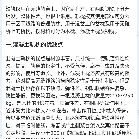
短轨仅用在无碴轨道上，因它是在左、右两股钢轨下分开
铺没。整体性差。也很少采用。轨枕按其使用部位可分为
用于区间线路的普通轨枕、用于道岔上的岔枕及用于无碴
桥上的桥枕，按材料可分为木枕、混凝土枕及钢枕。󠅅󠅃󠄵󠅂󠄪󠇖󠆨󠆨󠇕󠆞󠆒󠅬󠇘󠆭󠆘󠇙󠆝󠅵󠇗󠆭󠆁󠄐󠇗󠅹󠅸󠇖󠆍󠅳󠇖󠅹󠅰󠇖󠆌󠅹
一.混凝土轨枕的优缺点
混凝土轨枕的优点是材源丰富，尺寸统一，使轨道弹性均
匀，提高了轨道的稳定性，不受气候、腐朽、虫蛀及失火
的影响，使用寿命长。此外，混凝土枕还应具有较高的阻
力，这对提高无缝线路的横向稳定性是十分有利的。但是
混凝土枕也存在以下缺点：弹性差、钢轨联结零件复杂、
隐性能低、更换较困难。一根混凝土枕的质量为220～250
kg，是木枕的4倍左右。其弹性差，在相同荷载作用下，
道床受力比木枕大25％左右，冲击作用也比木枕大得多，
所以要求道床断面厚度大，且必须在钢轨底增设弹性垫
层。对于临时便线，冻害或严重翻浆冒泥以及其他路基不
稳定地段，半径小于300 m 的曲线及正线上使用砂道床地