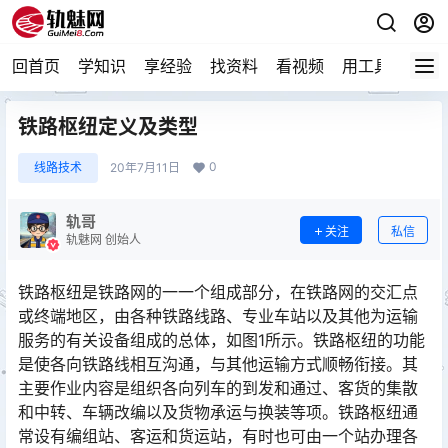
回首页
学知识
享经验
找资料
看视频
用工具
论技
铁路枢纽定义及类型
0
线路技术
20年7月11日
轨哥
关注
私信
轨魅网 创始人
铁路枢纽是铁路网的一一个组成部分，在铁路网的交汇点
或终端地区，由各种铁路线路、专业车站以及其他为运输
服务的有关设备组成的总体，如图1所示。铁路枢纽的功能
是使各向铁路线相互沟通，与其他运输方式顺畅衔接。其
主要作业内容是组织各向列车的到发和通过、客货的集散
和中转、车辆改编以及货物承运与换装等项。铁路枢纽通
常设有编组站、客运和货运站，有时也可由一个站办理各