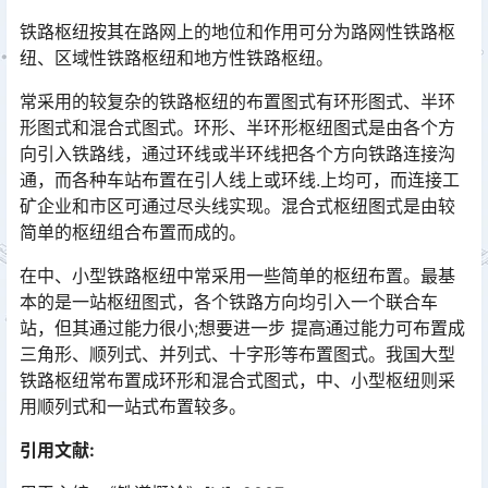
铁路枢纽按其在路网上的地位和作用可分为路网性铁路枢
纽、区域性铁路枢纽和地方性铁路枢纽。
常采用的较复杂的铁路枢纽的布置图式有环形图式、半环
形图式和混合式图式。环形、半环形枢纽图式是由各个方
向引入铁路线，通过环线或半环线把各个方向铁路连接沟
通，而各种车站布置在引人线上或环线.上均可，而连接工
矿企业和市区可通过尽头线实现。混合式枢纽图式是由较
简单的枢纽组合布置而成的。󠅅󠅃󠄵󠅂󠄪󠇖󠆨󠆨󠇕󠆞󠆒󠅬󠇘󠆭󠆘󠇙󠆝󠅵󠇗󠆭󠆁󠄐󠇗󠅹󠅸󠇖󠆍󠅳󠇖󠅹󠅰󠇖󠆌󠅹
在中、小型铁路枢纽中常采用一些简单的枢纽布置。最基
本的是一站枢纽图式，各个铁路方向均引入一个联合车
站，但其通过能力很小;想要进一步 提高通过能力可布置成
三角形、顺列式、并列式、十字形等布置图式。我国大型
铁路枢纽常布置成环形和混合式图式，中、小型枢纽则采
用顺列式和一站式布置较多。󠅅󠅃󠄵󠅂󠄪󠇖󠆨󠆨󠇕󠆞󠆒󠅬󠇘󠆭󠆘󠇙󠆝󠅵󠇗󠆭󠆁󠄐󠇗󠅹󠅸󠇖󠆍󠅳󠇖󠅹󠅰󠇖󠆌󠅹
引用文献: