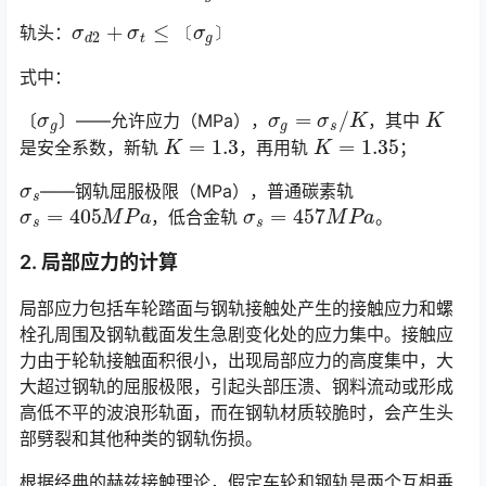
σ
d
2
+
σ
t
≤
〔
σ
g
〕
轨头：
〔
〕
式中：
σ
g
σ
g
=
σ
s
/
K
K
〔
〕——允许应力（MPa），
，其中
K
=
1.3
K
=
1.35
是安全系数，新轨
，再用轨
；󠅅󠅃󠄵󠅂󠄪󠇖󠆨󠆨󠇕󠆞󠆒󠅬󠇘󠆭󠆘󠇙󠆝󠅵󠇗󠆭󠆁󠄐󠇗󠅹󠅸󠇖󠆍󠅳󠇖󠅹󠅰󠇖󠆌󠅹
σ
s
——钢轨屈服极限（MPa），普通碳素轨
σ
s
=
405
M
P
a
σ
s
=
457
M
P
a
，低合金轨
。
2. 局部应力的计算
局部应力包括车轮踏面与钢轨接触处产生的接触应力和螺
栓孔周围及钢轨截面发生急剧变化处的应力集中。接触应
力由于轮轨接触面积很小，出现局部应力的高度集中，大
大超过钢轨的屈服极限，引起头部压溃、钢料流动或形成
高低不平的波浪形轨面，而在钢轨材质较脆时，会产生头
部劈裂和其他种类的钢轨伤损。󠅅󠅃󠄵󠅂󠄪󠇖󠆨󠆨󠇕󠆞󠆒󠅬󠇘󠆭󠆘󠇙󠆝󠅵󠇗󠆭󠆁󠄐󠇗󠅹󠅸󠇖󠆍󠅳󠇖󠅹󠅰󠇖󠆌󠅹
根据经典的赫兹接触理论，假定车轮和钢轨是两个互相垂