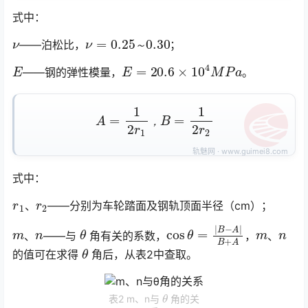
式中：
ν
ν
=
0.25
～
0.30
——泊松比，
；
～
E
E
=
20.6
×
10
4
M
P
a
——钢的弹性模量，
。
A
=
1
2
r
1
，
B
=
1
2
r
2
，
式中：
r
1
r
2
、
——分别为车轮踏面及钢轨顶面半径（cm）；
m
n
θ
cos
θ
=
|
B
−
A
|
B
+
m
A
n
、
——与
角有关的系数，
，
、
θ
的值可在求得
角后，从表2中查取。󠅅󠅃󠄵󠅂󠄪󠇖󠆨󠆨󠇕󠆞󠆒󠅬󠇘󠆭󠆘󠇙󠆝󠅵󠇗󠆭󠆁󠄐󠇗󠅹󠅸󠇖󠆍󠅳󠇖󠅹󠅰󠇖󠆌󠅹
θ
表2 m、n与
角的关