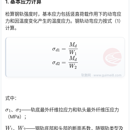
1. 基本应力计算
检算钢轨强度时，基本应力包括竖直荷载作用下的动弯应
力和因温度变化产生的温度应力。钢轨动弯应力按式（1）
计算。
σ
d
1
=
M
d
W
1
σ
d
2
=
M
d
W
2
式中：
σ
1
σ
2
、
——轨底最外纤维拉应力和轨头最外纤维压应力
（MPa）；
W
1
W
2
、
——钢轨底部和头部的断面系数，随钢轨类型及