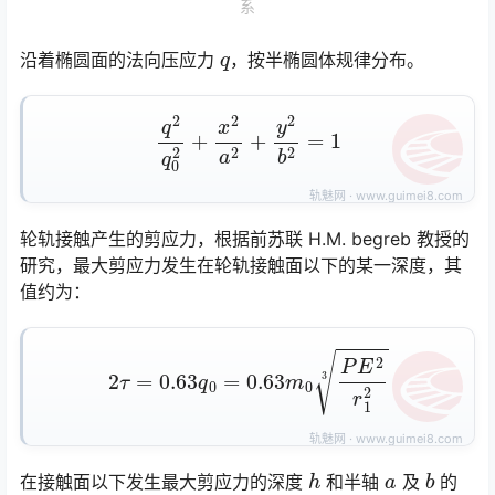
系
q
沿着椭圆面的法向压应力
，按半椭圆体规律分布。
q
2
q
0
2
+
x
2
a
2
+
y
2
b
2
=
1
轮轨接触产生的剪应力，根据前苏联 H.M. begreb 教授的
研究，最大剪应力发生在轮轨接触面以下的某一深度，其
值约为：
2
τ
=
0.63
q
0
=
0.63
m
0
P
E
2
r
1
2
3
h
a
b
在接触面以下发生最大剪应力的深度
和半轴
及
的