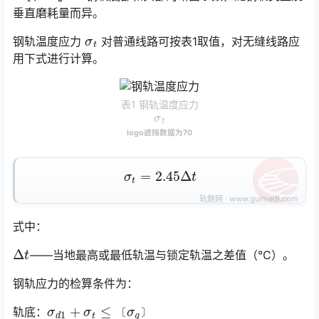
垂直磨耗量而异。
σ
t
钢轨温度应力
对普通线路可按表1取值，对无缝线路应
用下式进行计算。
表1 钢轨温度应力
σ
t
logo遮挡数据为70
σ
t
=
2.45
Δ
t
式中：
Δ
t
——当地最高或最低轨温与锁定轨温之差值（℃）。
钢轨应力的检算条件为：
σ
d
1
+
σ
t
≤
〔
σ
g
〕
轨底：
〔
〕