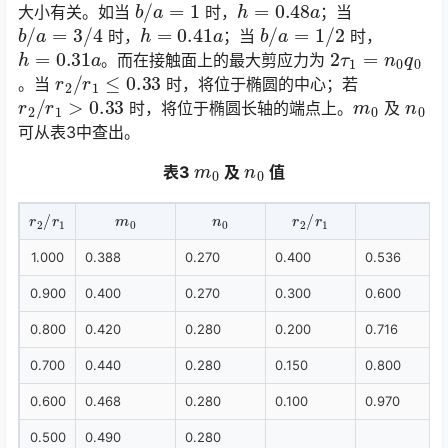
b
/
a
=
1
h
=
0.48
a
大小有关。如当
时，
；当
b
/
a
=
3
/
4
h
=
0.41
a
b
/
a
=
1
/
2
时，
；当
时，
h
=
0.31
a
2
τ
1
=
n
0
q
0
。而在接触面上的最大剪应力为
r
2
/
r
1
≤
0.33
。当
时，将位于椭圆的中心；若
r
2
/
r
1
>
0.33
m
0
n
0
时，将位于椭圆长轴的端点上。
及
可从表3中查出。󠅅󠅃󠄵󠅂󠄪󠇖󠆨󠆨󠇕󠆞󠆒󠅬󠇘󠆭󠆘󠇙󠆝󠅵󠇗󠆭󠆁󠄐󠇗󠅹󠅸󠇖󠆍󠅳󠇖󠅹󠅰󠇖󠆌󠅹
m
0
n
0
表3
及
值
r
2
/
r
1
m
0
0
n
r
2
1
/
r
1.000
0.388
0.270
0.400
0.536
0.900
0.400
0.270
0.300
0.600
0.800
0.420
0.280
0.200
0.716
0.700
0.440
0.280
0.150
0.800
0.600
0.468
0.280
0.100
0.970
0.500
0.490
0.280