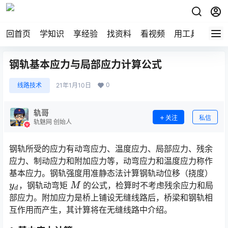
回首页
学知识
享经验
找资料
看视频
用工具
论技
钢轨基本应力与局部应力计算公式
0
线路技术
21年1月10日
轨哥
关注
私信
轨魅网 创始人
钢轨所受的应力有动弯应力、温度应力、局部应力、残余
应力、制动应力和附加应力等，动弯应力和温度应力称作
基本应力。钢轨强度用准静态法计算钢轨动位移（挠度）
y
d
M
，钢轨动弯矩
的公式，检算时不考虑残余应力和局
部应力。附加应力是桥上铺设无缝线路后，桥梁和钢轨相
互作用而产生，其计算将在无缝线路中介绍。󠅅󠅃󠄵󠅂󠄪󠇖󠆨󠆨󠇕󠆞󠆒󠅬󠇘󠆭󠆘󠇙󠆝󠅵󠇗󠆭󠆁󠄐󠇗󠅹󠅸󠇖󠆍󠅳󠇖󠅹󠅰󠇖󠆌󠅹