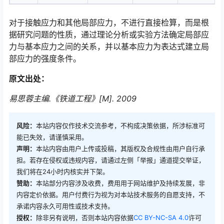
对于接触应力和其他局部应力，不进行直接检算，而是根
据研究问题的性质，通过理论分析或实验方法确定局部应
力与基本应力之间的关系，并以基本应力为表达式建立局
部应力的强度条件。󠅅󠅃󠄵󠅂󠄪󠇖󠆨󠆨󠇕󠆞󠆒󠅬󠇘󠆭󠆘󠇙󠆝󠅵󠇗󠆭󠆁󠄐󠇗󠅹󠅸󠇖󠆍󠅳󠇖󠅹󠅰󠇖󠆌󠅹
原文出处：
易思蓉主编.《铁道工程》[M]. 2009
风险：
本站内容仅作技术交流参考，不构成决策依据，所涉标准可
能已失效，请谨慎采用。
声明：
本站内容由用户上传或投稿，其版权及合规性由用户自行承
担。若存在侵权或违规内容，请通过左侧「举报」通道提交举证，
我们将在24小时内核实并下架。
赞助：
本站部分内容涉及收费，费用用于网站维护及持续发展，非
内容定价依据。用户付费行为视为对本站技术服务的自愿支持，不
承诺内容永久可用性或技术支持。
授权：
除非另有说明，否则本站内容依据
CC BY-NC-SA 4.0
许可