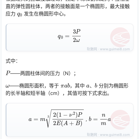
直的弹性圆柱体，两者的接触面是一个椭圆形，最大接触
q
0
应力
发生在椭圆形中心。
q
0
=
3
P
2
ω
式中：
P
——两圆柱体间的压力（N）；
ω
π
a
b
a
b
——椭圆形面积，等于
，其中
、
分别为椭圆形
的长半轴和短半轴（cm），其值可按下式求出。
a
=
m
2
(
1
−
ν
2
)
P
2
E
(
A
+
B
)
3
，
b
=
n
m
a
，