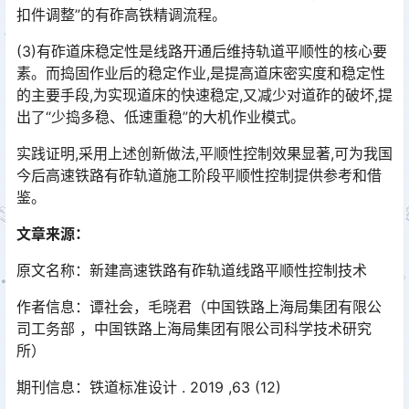
扣件调整”的有砟高铁精调流程。
(3)有砟道床稳定性是线路开通后维持轨道平顺性的核心要
素。而捣固作业后的稳定作业,是提高道床密实度和稳定性
的主要手段,为实现道床的快速稳定,又减少对道砟的破坏,提
出了“少捣多稳、低速重稳”的大机作业模式。󠅅󠅃󠄵󠅂󠄪󠇖󠆨󠆨󠇕󠆞󠆒󠅬󠇘󠆭󠆘󠇙󠆝󠅵󠇗󠆭󠆁󠄐󠇗󠅹󠅸󠇖󠆍󠅳󠇖󠅹󠅰󠇖󠆌󠅹
实践证明,采用上述创新做法,平顺性控制效果显著,可为我国
今后高速铁路有砟轨道施工阶段平顺性控制提供参考和借
鉴。
文章来源：
原文名称：新建高速铁路有砟轨道线路平顺性控制技术
作者信息：谭社会，毛晓君（中国铁路上海局集团有限公
司工务部 ，中国铁路上海局集团有限公司科学技术研究
所）
期刊信息：铁道标准设计 . 2019 ,63 (12)