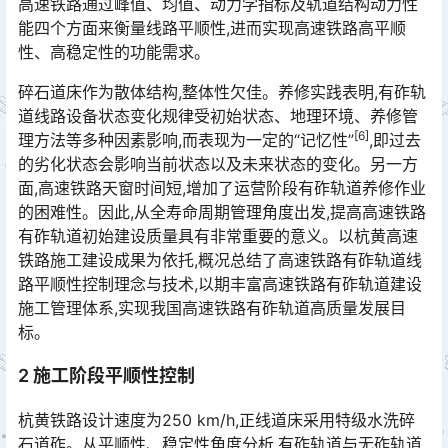
高速铁路通过峰值、均值、动力学指标及轨道结构动力性
能四个方面来衡量线路平顺性,进而实现高速铁路高平顺
性、高稳定性的功能需求。
碎石道床作为散体结构,整体性欠佳。养修实践表明,有砟轨
道线路设备状态变化规律受初始状态、地理环境、养修管
[6]
理方法等多种因素影响,而表现为一定的“记忆性”
,即过去
的劣化状态会影响当前状态以及未来状态的变化。另一方
面,高速铁路天窗时间短,增加了运营阶段有砟轨道养修作业
的困难性。因此,从全寿命周期管理角度出发,提高高速铁路
有砟轨道初始建设质量具有非常重要的意义。以杭黄高速
铁路施工建设成果为依托,概况总结了高速铁路有砟轨道线
路平顺性控制理念与技术,以期丰富高速铁路有砟轨道建设
施工管理体系,实现我国高速铁路有砟轨道高质量发展目
标。󠅅󠅃󠄵󠅂󠄪󠇖󠆨󠆨󠇕󠆞󠆒󠅬󠇘󠆭󠆘󠇙󠆝󠅵󠇗󠆭󠆁󠄐󠇗󠅹󠅸󠇖󠆍󠅳󠇖󠅹󠅰󠇖󠆌󠅹
2 施工阶段平顺性控制
杭黄铁路设计速度为250 km/h,正线道床采用特级水洗碎
石道砟。从平顺性、稳定性角度分析,有砟轨道与无砟轨道