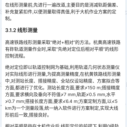
在线形测量前,先进行一遍改道,主要目的是消减轨距偏差、
补充复紧扣件,以便测量取得真值,利于大机作业方案的定
制。
3.1.2 线形测量
高速铁路线形测量采取“绝对+相对”的方法。杭黄高速铁路
有砟轨道测量作业时,采取“先绝对定位后相对平顺”的线形
控制流程。
绝对定位即以轨道控制网为基础,利用轨道几何状态测量仪
对实际线形进行测量,为提高测量精度,在杭黄铁路线形测量
中,对测站长度、搭接精度、全站仪设站精度、方案拟合等
方面,都进行了优化。测站长度方面,要求≯150 m;搭接精度
方面,要求横向及垂向不符值≯7 mm,轨距≯0.5 mm,水平
≯0.7 mm;搭接长度方面,要求≮6.4 m;方案定制方面,以≮5
km为一个测量段落,统一纳入软件进行方案制定,实现大线
形前后一致,搭接良好。󠅅󠅃󠄵󠅂󠄪󠇖󠆨󠆨󠇕󠆞󠆒󠅬󠇘󠆭󠆘󠇙󠆝󠅵󠇗󠆭󠆁󠄐󠇗󠅹󠅸󠇖󠆍󠅳󠇖󠅹󠅰󠇖󠆌󠅹
相对平顺是指在大机作业后,线形定位的前提下,利用0级轨