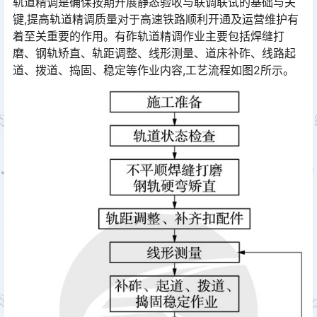
轨道精调是确保按期开展静态验收与联调联试的基础与关
键,提高轨道精调质量对于高速铁路顺利开通及运营维护有
着至关重要的作用。有砟轨道精调作业主要包括焊缝打
磨、钢轨矫直、轨距调整、线形测量、道床补砟、线路起
道、拨道、捣固、稳定等作业内容,工艺流程如图2所示。󠅅󠅃󠄵󠅂󠄪󠇖󠆨󠆨󠇕󠆞󠆒󠅬󠇘󠆭󠆘󠇙󠆝󠅵󠇗󠆭󠆁󠄐󠇗󠅹󠅸󠇖󠆍󠅳󠇖󠅹󠅰󠇖󠆌󠅹