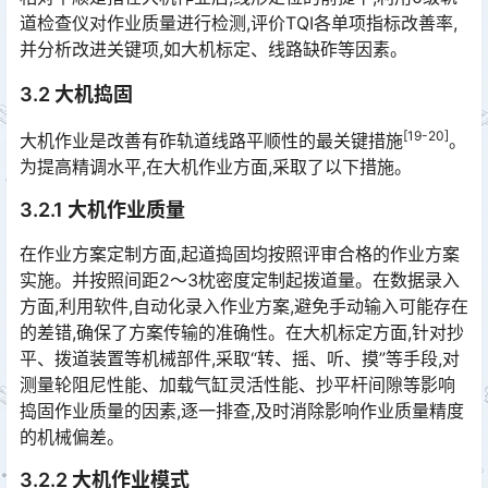
道检查仪对作业质量进行检测,评价TQI各单项指标改善率,
并分析改进关键项,如大机标定、线路缺砟等因素。
3.2 大机捣固
[19-20]
大机作业是改善有砟轨道线路平顺性的最关键措施
。
为提高精调水平,在大机作业方面,采取了以下措施。
3.2.1 大机作业质量
在作业方案定制方面,起道捣固均按照评审合格的作业方案
实施。并按照间距2～3枕密度定制起拨道量。在数据录入
方面,利用软件,自动化录入作业方案,避免手动输入可能存在
的差错,确保了方案传输的准确性。在大机标定方面,针对抄
平、拨道装置等机械部件,采取“转、摇、听、摸”等手段,对
测量轮阻尼性能、加载气缸灵活性能、抄平杆间隙等影响
捣固作业质量的因素,逐一排查,及时消除影响作业质量精度
的机械偏差。󠅅󠅃󠄵󠅂󠄪󠇖󠆨󠆨󠇕󠆞󠆒󠅬󠇘󠆭󠆘󠇙󠆝󠅵󠇗󠆭󠆁󠄐󠇗󠅹󠅸󠇖󠆍󠅳󠇖󠅹󠅰󠇖󠆌󠅹
3.2.2 大机作业模式