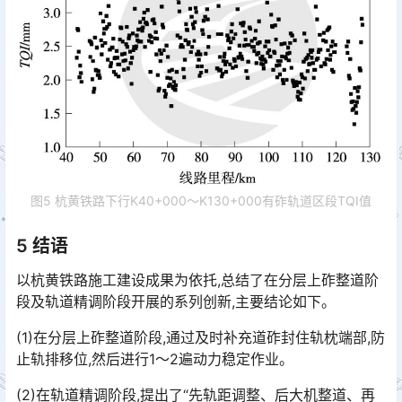
图5 杭黄铁路下行K40+000～K130+000有砟轨道区段TQI值
5 结语
以杭黄铁路施工建设成果为依托,总结了在分层上砟整道阶
段及轨道精调阶段开展的系列创新,主要结论如下。
(1)在分层上砟整道阶段,通过及时补充道砟封住轨枕端部,防
止轨排移位,然后进行1～2遍动力稳定作业。
(2)在轨道精调阶段,提出了“先轨距调整、后大机整道、再