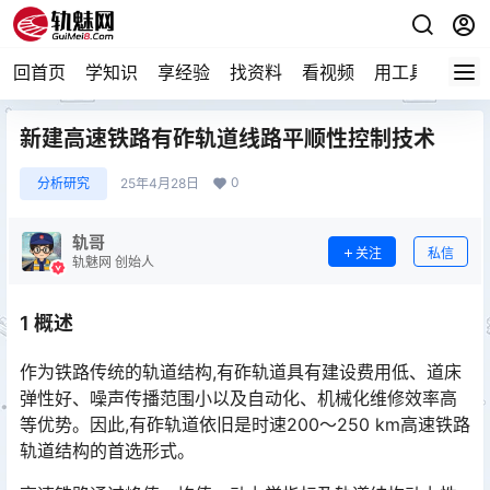
回首页
学知识
享经验
找资料
看视频
用工具
论技
新建高速铁路有砟轨道线路平顺性控制技术
0
分析研究
25年4月28日
轨哥
关注
私信
轨魅网 创始人
1 概述
作为铁路传统的轨道结构,有砟轨道具有建设费用低、道床
弹性好、噪声传播范围小以及自动化、机械化维修效率高
等优势。因此,有砟轨道依旧是时速200～250 km高速铁路
轨道结构的首选形式。󠅅󠅃󠄵󠅂󠄪󠇖󠆨󠆨󠇕󠆞󠆒󠅬󠇘󠆭󠆘󠇙󠆝󠅵󠇗󠆭󠆁󠄐󠇗󠅹󠅸󠇖󠆍󠅳󠇖󠅹󠅰󠇖󠆌󠅹