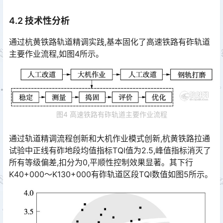
4.2 技术性分析
通过杭黄铁路轨道精调实践,基本固化了高速铁路有砟轨道
主要作业流程,如图4所示。
图4 高速铁路有砟轨道主要作业流程
通过轨道精调流程创新和大机作业模式创新,杭黄铁路拉通
试验中正线有砟地段均值指标TQI值为2.5,峰值指标消灭了
所有等级偏差,扣分为0,平顺性控制效果显著。其下行
K40+000～K130+000有砟轨道区段TQI数值如图5所示。󠅅󠅃󠄵󠅂󠄪󠇖󠆨󠆨󠇕󠆞󠆒󠅬󠇘󠆭󠆘󠇙󠆝󠅵󠇗󠆭󠆁󠄐󠇗󠅹󠅸󠇖󠆍󠅳󠇖󠅹󠅰󠇖󠆌󠅹