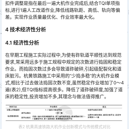
扣件调整是指在最后一遍大机作业完成后,结合TQI单项指
标,进行1遍人工改道作业,降低线路轨距、高低、轨向等偏
差。实现作业质量最优化、作业效率最大化。
4 技术经济性分析
4.1 经济性分析
在早期工程施工实际过程中,为使有砟轨道平顺性达到规范
要求,常采用远多于施工规程中规定的次数进行捣固和稳定
作业。而捣固次数过多会导致道砟破碎,引起级配裂化和道
床脏污。杭黄铁路施工中采用的“少捣多稳”的大机作业模
式,相比于过去做法捣固次数不变,虽然稳定作业增加了0～4
遍(表2),但TQI指标提高很多。降低了道砟破碎度,加强了道
床的稳定性,投资增加不多,其理念与做法值得推广。󠅅󠅃󠄵󠅂󠄪󠇖󠆨󠆨󠇕󠆞󠆒󠅬󠇘󠆭󠆘󠇙󠆝󠅵󠇗󠆭󠆁󠄐󠇗󠅹󠅸󠇖󠆍󠅳󠇖󠅹󠅰󠇖󠆌󠅹
表2 杭黄高速铁路大机作业创新模式与传统模式对比