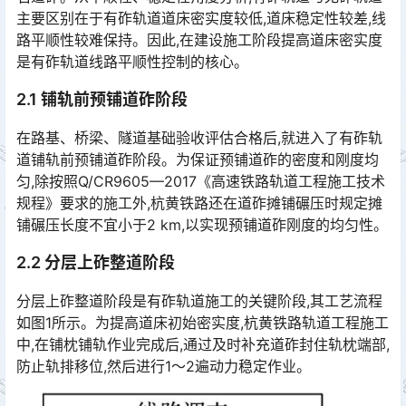
主要区别在于有砟轨道道床密实度较低,道床稳定性较差,线
路平顺性较难保持。因此,在建设施工阶段提高道床密实度
是有砟轨道线路平顺性控制的核心。󠅅󠅃󠄵󠅂󠄪󠇖󠆨󠆨󠇕󠆞󠆒󠅬󠇘󠆭󠆘󠇙󠆝󠅵󠇗󠆭󠆁󠄐󠇗󠅹󠅸󠇖󠆍󠅳󠇖󠅹󠅰󠇖󠆌󠅹
2.1 铺轨前预铺道砟阶段
在路基、桥梁、隧道基础验收评估合格后,就进入了有砟轨
道铺轨前预铺道砟阶段。为保证预铺道砟的密度和刚度均
匀,除按照Q/CR9605—2017《高速铁路轨道工程施工技术
规程》要求的施工外,杭黄铁路还在道砟摊铺碾压时规定摊
铺碾压长度不宜小于2 km,以实现预铺道砟刚度的均匀性。󠅅󠅃󠄵󠅂󠄪󠇖󠆨󠆨󠇕󠆞󠆒󠅬󠇘󠆭󠆘󠇙󠆝󠅵󠇗󠆭󠆁󠄐󠇗󠅹󠅸󠇖󠆍󠅳󠇖󠅹󠅰󠇖󠆌󠅹
2.2 分层上砟整道阶段
分层上砟整道阶段是有砟轨道施工的关键阶段,其工艺流程
如图1所示。为提高道床初始密实度,杭黄铁路轨道工程施工
中,在铺枕铺轨作业完成后,通过及时补充道砟封住轨枕端部,
防止轨排移位,然后进行1～2遍动力稳定作业。󠅅󠅃󠄵󠅂󠄪󠇖󠆨󠆨󠇕󠆞󠆒󠅬󠇘󠆭󠆘󠇙󠆝󠅵󠇗󠆭󠆁󠄐󠇗󠅹󠅸󠇖󠆍󠅳󠇖󠅹󠅰󠇖󠆌󠅹