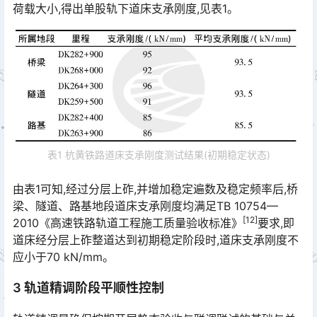
荷载大小,得出单股轨下道床支承刚度,见表1。󠅅󠅃󠄵󠅂󠄪󠇖󠆨󠆨󠇕󠆞󠆒󠅬󠇘󠆭󠆘󠇙󠆝󠅵󠇗󠆭󠆁󠄐󠇗󠅹󠅸󠇖󠆍󠅳󠇖󠅹󠅰󠇖󠆌󠅹
表1 杭黄铁路道床支承刚度测试结果(初期稳定状态)
由表1可知,经过分层上砟,并增加稳定遍数及稳定频率后,桥
梁、隧道、路基地段道床支承刚度均满足TB 10754—
[12]
2010《高速铁路轨道工程施工质量验收标准》
要求,即
道床经分层上砟整道达到初期稳定阶段时,道床支承刚度不
应小于70 kN/mm。
3 轨道精调阶段平顺性控制