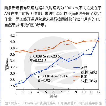
两条新建有砟轨道线路A,B,时速均为200 km,不同之处在于
A线在施工时捣固作业后未进行稳定作业,而B线开展了稳定
作业。两条线开通运营后未进行捣固维修前12个月内的TQI
自然衰减情况如图3所示。󠅅󠅃󠄵󠅂󠄪󠇖󠆨󠆨󠇕󠆞󠆒󠅬󠇘󠆭󠆘󠇙󠆝󠅵󠇗󠆭󠆁󠄐󠇗󠅹󠅸󠇖󠆍󠅳󠇖󠅹󠅰󠇖󠆌󠅹
图3 两条200-km/h有砟轨道线路A、B开通运营1年内的线路平顺性