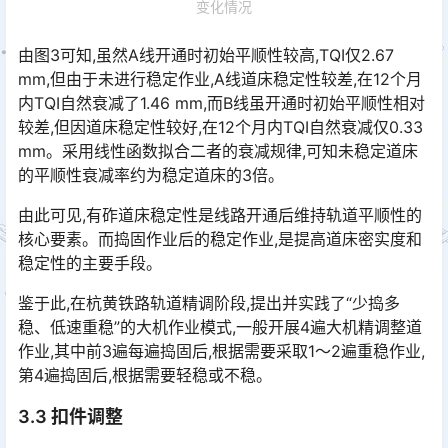
变化情况
由图3可知,虽然A线开通时初始平顺性较高,TQI仅2.67
mm,但由于未进行稳定作业,A线道床稳定性较差,在12个月
内TQI自然衰减了1.46 mm,而B线虽开通时初始平顺性相对
较差,但因道床稳定性较好,在12个月内TQI自然衰减仅0.33
mm。采用线性函数拟合二者的衰减规律,可知未稳定道床
的平顺性衰减率约为稳定道床的3倍。󠅅󠅃󠄵󠅂󠄪󠇖󠆨󠆨󠇕󠆞󠆒󠅬󠇘󠆭󠆘󠇙󠆝󠅵󠇗󠆭󠆁󠄐󠇗󠅹󠅸󠇖󠆍󠅳󠇖󠅹󠅰󠇖󠆌󠅹
由此可见,有砟道床稳定性是线路开通后维持轨道平顺性的
核心要素。而捣固作业后的稳定作业,是提高道床密实度和
稳定性的主要手段。
鉴于此,在杭黄铁路轨道精调阶段,提出并实践了“少捣多
稳、低速重稳”的大机作业模式,一般开展4遍大机精调整道
作业,其中前3遍每遍捣固后,根据需要采取1～2遍重稳作业,
第4遍捣固后,根据需要轻稳或不稳。󠅅󠅃󠄵󠅂󠄪󠇖󠆨󠆨󠇕󠆞󠆒󠅬󠇘󠆭󠆘󠇙󠆝󠅵󠇗󠆭󠆁󠄐󠇗󠅹󠅸󠇖󠆍󠅳󠇖󠅹󠅰󠇖󠆌󠅹
3.3 扣件调整