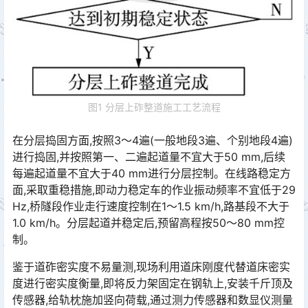
图1 分层上砟整道施工工艺流程
在分层捣固方面,按照3～4遍(一般地段3遍、个别地段4遍)
进行捣固,并按照第一、二遍起道量不宜大于50 mm,后续
每遍起道量不宜大于40 mm进行分层控制。在线路稳定方
面,采取重稳措施,即动力稳定车的作业振动频率不宜低于29
Hz,桥隧段作业走行速度控制在1～1.5 km/h,路基段不大于
1.0 km/h。分层起道并稳定后,预留高程按50～80 mm控
制。󠅅󠅃󠄵󠅂󠄪󠇖󠆨󠆨󠇕󠆞󠆒󠅬󠇘󠆭󠆘󠇙󠆝󠅵󠇗󠆭󠆁󠄐󠇗󠅹󠅸󠇖󠆍󠅳󠇖󠅹󠅰󠇖󠆌󠅹
鉴于道砟密实度不易量测,现场利用道床刚度代替道床密实
度进行密实度衡量,即将反力架固定在钢轨上,安装千斤顶及
传感器,给轨枕施加竖向荷载,通过测力传感器和数显仪测量