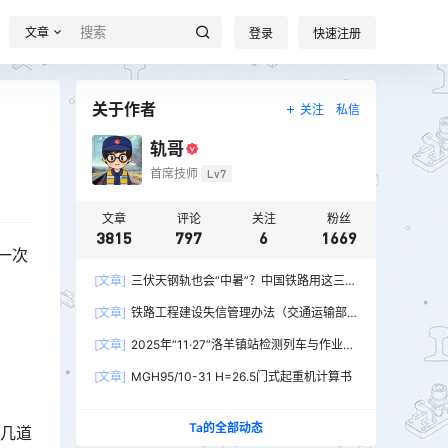
文章
登录
快速注册
关于作者
关注
私信
轨哥
首席技师
Lv7
文章
评论
关注
粉丝
3815
797
6
1669
一次
[文章]
三伏天钢轨也会“中暑”？中国铁路用这三招
破解热胀冷缩难题
[文章]
铁路工程建设失信管理办法（交通运输部
令2026年第15号）
[文章]
2025年“11·27”洛羊镇站检测列车与作业人
员相撞重大交通事故
[文章]
MGH95/10-31 H=26.5门式起重机计算书
Ta的全部动态
有几道