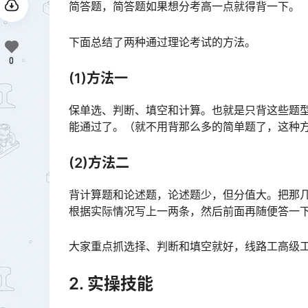
简答题，简答题如果想分考高一点就得背一下。
下面总结了两种通过理论考试的方法。
0
(1)方法一
保单选、判断、填空和计算。也就是只背这些题
能通过了。（就不用背那么多的简单题了，这种方法要求选择判断和填空每种题型只能错一两个）[适合懒人]󠅅󠅃
(2)方法二
背计算题和论述题，论述题少，但分值大。把那
根据实际情况写上一两条，然后前面再随便答一下就通过了。[适合拿高分的工友]󠅅󠅃󠄵󠅂󠄪󠇖󠆨󠆨󠇕󠆞󠆒󠅬󠇘
大家重点抓选择、判断和填空就好，线路工高级工
2. 实操技能