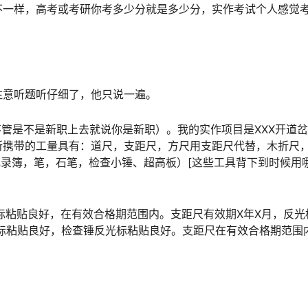
不一样，高考或考研你考多少分就是多少分，实作考试个人感觉
注意听题听仔细了，他只说一遍。
不管是不是新职上去就说你是新职）。我的实作项目是XXX开道
所携带的工量具有：道尺，支距尺，方尺用支距尺代替，木折尺
记录簿，笔，石笔，检查小锤、超高板）[这些工具背下到时候用
标粘贴良好，在有效合格期范围内。支距尺有效期X年X月，反光
标粘贴良好，检查锤反光标粘贴良好。支距尺在有效合格期范围