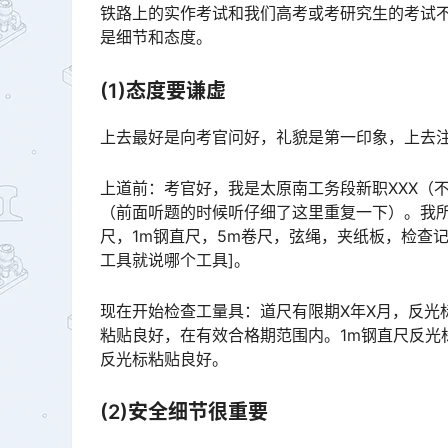
铁路上的实作考试和我们高考或考研究生的考试
是细节和态度。
(1)态度要谦虚
上去最好是向考官问好，礼貌是第一印象，上去
上道前：考官好，我是太原南工务段新职XXX（
（前面听题的时候听仔细了这里重复一下）。我
尺，1m钢直尺，5m卷尺，弦绳，夹纸板，检查
工具就说哪个工具]。󠅅󠅃󠄵󠅂󠄪󠇖󠆨󠆨󠇕󠆞󠆒󠅬󠇘󠆭󠆘󠇙󠆝󠅵󠇗󠆭󠆁󠄐󠇗󠅹󠅸󠇖󠆍󠅳󠇖󠅹󠅰󠇖󠆌󠅹
现在开始检查工量具：道尺有限期X年X月，反光
粘贴良好，在有效合格期范围内。1m钢直尺反光
反光标粘贴良好。󠅅󠅃󠄵󠅂󠄪󠇖󠆨󠆨󠇕󠆞󠆒󠅬󠇘󠆭󠆘󠇙󠆝󠅵󠇗󠆭󠆁󠄐󠇗󠅹󠅸󠇖󠆍󠅳󠇖󠅹󠅰󠇖󠆌󠅹
(2)安全细节很重要