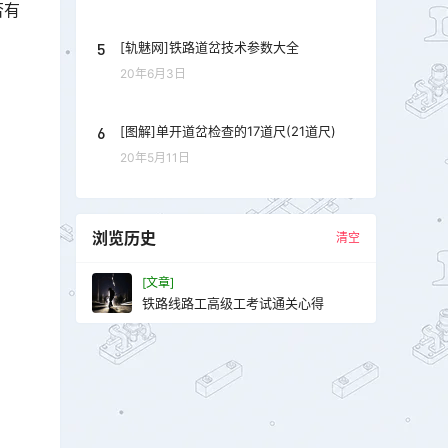
否有
5
[轨魅网]铁路道岔技术参数大全
20年6月3日
6
[图解]单开道岔检查的17道尺(21道尺)
20年5月11日
浏览历史
清空
[文章]
铁路线路工高级工考试通关心得