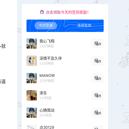
点击领取今天的签到奖励！
今日签到
连续签到
我心飞翔
5
多就
13分钟前
深情不及久伴
5
13分钟前
MANOW
5
每道
32分钟前
涤生
5
1小时前
心随我动
5
5小时前
点30129