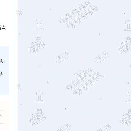
话点
将
内
人