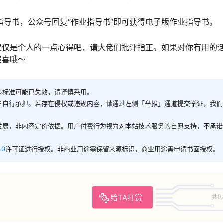
指导书，公众号回复“作业指导书”即可获得电子版作业指导书。
仅仅是个人的一点心得吧，请大佬们批评指正。如果对你有用的
报喜哦～
涉标准可能已失效，请谨慎采用。
户自行承担。若存在侵权或违规内容，请通过左侧「举报」通道提交举证，我们
发展，非内容定价依据。用户付费行为视为对本站技术服务的自愿支持，不承诺
.0
许可证进行授权。非商业用途需保留来源标识，商业用途需申请书面授权。
给TA打赏
共0