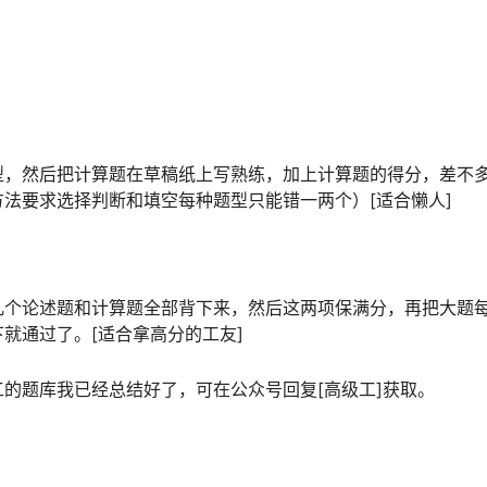
型，然后把计算题在草稿纸上写熟练，加上计算题的得分，差不
󠄵󠅂󠄪󠇖󠆨󠆨󠇕󠆞󠆒󠅬󠇘󠆭󠆘󠇙󠆝󠅵󠇗󠆭󠆁󠄐󠇗󠅹󠅸󠇖󠆍󠅳󠇖󠅹󠅰󠇖󠆌󠅹
几个论述题和计算题全部背下来，然后这两项保满分，再把大题
󠆭󠆘󠇙󠆝󠅵󠇗󠆭󠆁󠄐󠇗󠅹󠅸󠇖󠆍󠅳󠇖󠅹󠅰󠇖󠆌󠅹
的题库我已经总结好了，可在公众号回复[高级工]获取。