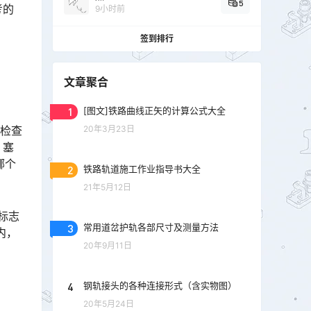
5
考的
9小时前
签到排行
文章聚合
1
[图文]铁路曲线正矢的计算公式大全
岔检查
20年3月23日
，塞
哪个
2
铁路轨道施工作业指导书大全
21年5月12日
标志
3
常用道岔护轨各部尺寸及测量方法
内，
20年9月11日
4
钢轨接头的各种连接形式（含实物图）
20年5月24日