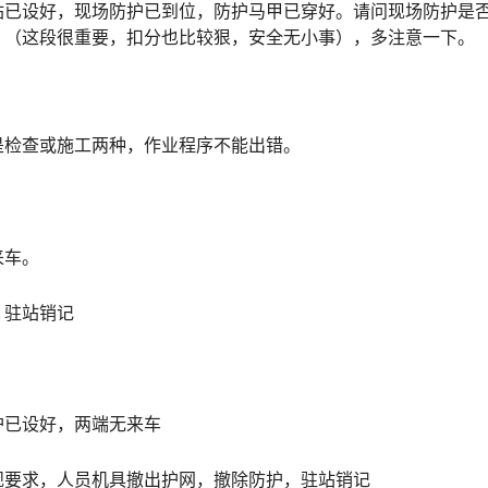
站已设好，现场防护已到位，防护马甲已穿好。请问现场防护是
󠅃󠄵󠅂󠄪󠇖󠆨󠆨󠇕󠆞󠆒󠅬󠇘󠆭󠆘󠇙󠆝󠅵󠇗󠆭󠆁󠄐󠇗󠅹󠅸󠇖󠆍󠅳󠇖󠅹󠅰󠇖󠆌󠅹
是检查或施工两种，作业程序不能出错。
来车。
，驻站销记
护已设好，两端无来车
规要求，人员机具撤出护网，撤除防护，驻站销记