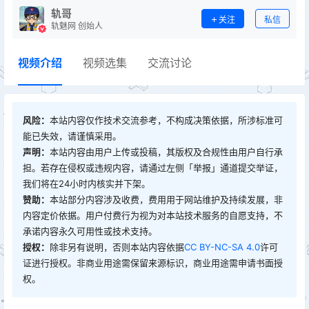
轨哥
关注
私信
轨魅网 创始人
视频介绍
视频选集
交流讨论
风险：
本站内容仅作技术交流参考，不构成决策依据，所涉标准可
能已失效，请谨慎采用。
声明：
本站内容由用户上传或投稿，其版权及合规性由用户自行承
担。若存在侵权或违规内容，请通过左侧「举报」通道提交举证，
我们将在24小时内核实并下架。
赞助：
本站部分内容涉及收费，费用用于网站维护及持续发展，非
内容定价依据。用户付费行为视为对本站技术服务的自愿支持，不
承诺内容永久可用性或技术支持。
授权：
除非另有说明，否则本站内容依据
CC BY-NC-SA 4.0
许可
证进行授权。非商业用途需保留来源标识，商业用途需申请书面授
权。