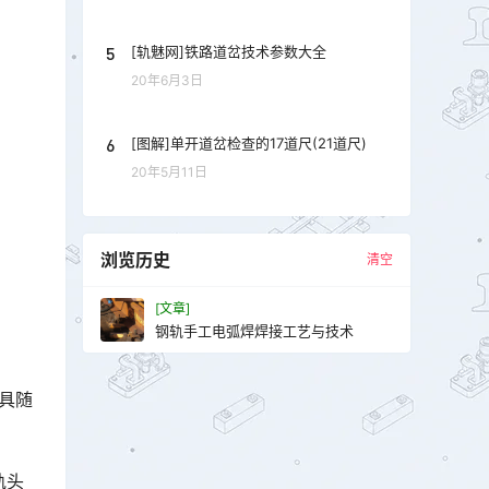
5
[轨魅网]铁路道岔技术参数大全
20年6月3日
6
[图解]单开道岔检查的17道尺(21道尺)
20年5月11日
浏览历史
清空
[文章]
钢轨手工电弧焊焊接工艺与技术
模具随
轨头