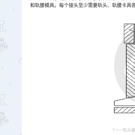
和轨腰模具。每个接头至少需要轨头、轨腰卡具各1套。󠅅󠅃󠄵󠅂󠄪󠇖󠆨󠆨󠇕󠆞󠆒󠅬󠇘󠆭󠆘󠇙󠆝󠅵󠇗󠆭󠆁󠄐󠇗󠅹󠅸󠇖󠆍󠅳
1——轨头