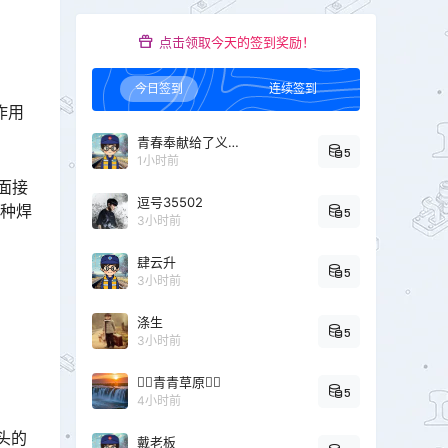
点击领取今天的签到奖励！
今日签到
连续签到
作用
青春奉献给了义务教育
5
1小时前
面接
逗号35502
该种焊
5
3小时前
肆云升
5
3小时前
涤生
5
3小时前
青青草原
5
4小时前
头的
戴老板