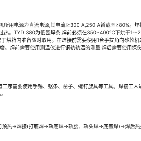
用电源为直流电源,其电流I≥300 A,250 A暂载率≥80%。
。TYD 380为低氢焊条,焊前必须在350~400℃下烘干1～2
存放于烘箱内准备随时取用。在焊接前需要使用1台手提角向砂轮机
打磨。焊前需要使用测温仪进行钢轨轨温的测量;焊后需要使用探
道工序需要使用手锤、锯条、凿子、螺钉旋具等工具。焊接工人
品。
前预热→焊接(打底焊→轨底焊→轨腰、轨头焊→底盖焊)→焊后热