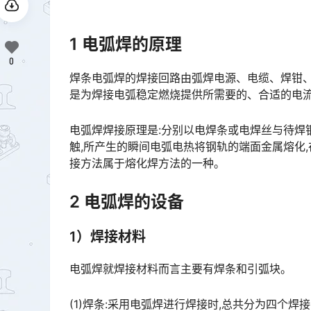
1 电弧焊的原理
0
焊条电弧焊的焊接回路由弧焊电源、电缆、焊钳、
是为焊接电弧稳定燃烧提供所需要的、合适的电流和电压。焊接电弧是负载,焊接电缆连接电源与焊钳和焊件。󠅅
电弧焊焊接原理是:分别以电焊条或电焊丝与待焊
触,所产生的瞬间电弧电热将钢轨的端面金属熔化
接方法属于熔化焊方法的一种。󠅅󠅃󠄵󠅂󠄪󠇖󠆨󠆨󠇕󠆞󠆒󠅬󠇘󠆭󠆘󠇙󠆝󠅵󠇗󠆭󠆁󠄐󠇗󠅹󠅸󠇖󠆍󠅳󠇖󠅹󠅰󠇖󠆌󠅹
2 电弧焊的设备
1）焊接材料
电弧焊就焊接材料而言主要有焊条和引弧块。
(1)焊条:采用电弧焊进行焊接时,总共分为四个焊