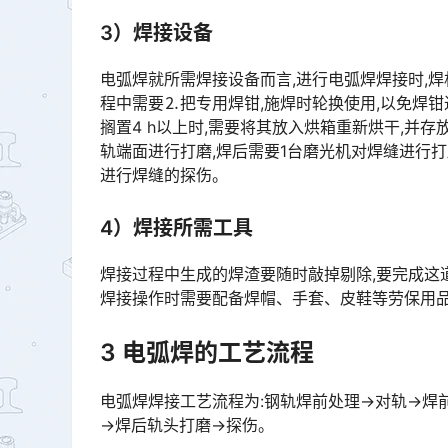
3）焊接设备
电弧焊就所需焊接设备而言,进行电弧焊焊接时,焊机所
程中需要⒉把专用焊钳,施焊时轮换使用,以免焊钳过热
搁置4 h以上时,需要将其放入烘箱重新烘干,并
轨端面进行打磨,焊后需要1台磨光机对焊缝进行
进行焊缝的探伤。󠅅󠅃󠄵󠅂󠄪󠇖󠆨󠆨󠇕󠆞󠆒󠅬󠇘󠆭󠆘󠇙󠆝󠅵󠇗󠆭󠆁󠄐󠇗󠅹󠅸󠇖󠆍󠅳󠇖󠅹󠅰󠇖󠆌󠅹
4）焊接所需工具
焊接过程中生成的焊渣要随时敲掉剔除,要完成这
焊接操作时需要配备焊帽、手套、皮鞋等劳保用
3 电弧焊的工艺流程
电弧焊焊接工艺流程为:钢轨焊前处理→对轨→焊
→焊后轨头打磨→探伤。