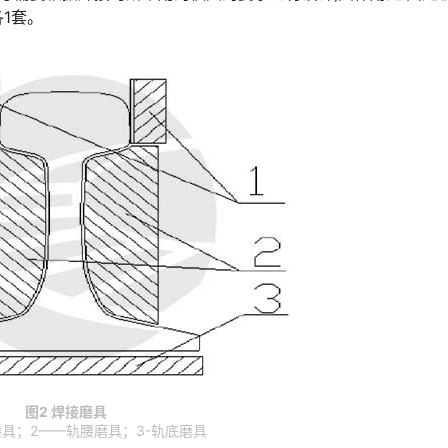
󠅹󠅰󠇖󠆌󠅹
图2 焊接磨具
磨具；2——轨腰磨具；3-轨底磨具