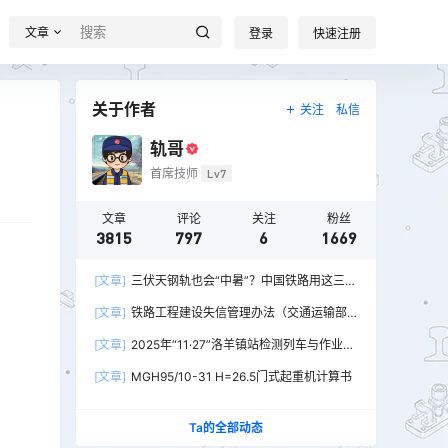
文章
登录
快速注册
关于作者
关注
私信
轨哥
首席技师
Lv7
文章
评论
关注
粉丝
3815
797
6
1669
[文章]
三伏天钢轨也会“中暑”？中国铁路用这三招
破解热胀冷缩难题
[文章]
铁路工程建设失信管理办法（交通运输部
令2026年第15号）
[文章]
2025年“11·27”洛羊镇站检测列车与作业人
员相撞重大交通事故
[文章]
MGH95/10-31 H=26.5门式起重机计算书
Ta的全部动态