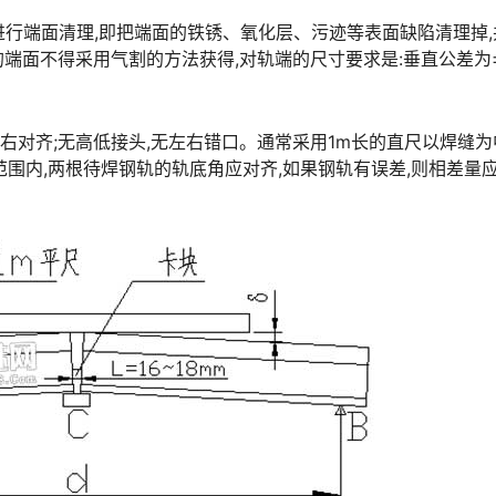
进行端面清理,即把端面的铁锈、氧化层、污迹等表面缺陷清理掉,
面不得采用气割的方法获得,对轨端的尺寸要求是:垂直公差为±1
左右对齐;无高低接头,无左右错口。通常采用1m长的直尺以焊缝
m范围内,两根待焊钢轨的轨底角应对齐,如果钢轨有误差,则相差量