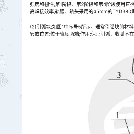
强度和韧性,第1阶段、第2阶段和第4阶段使用直径
高焊接效率,轨腰、轨头采用的ø5mm的TYD380焊条。󠅅󠅃󠄵󠅂󠄪󠇖󠆨󠆨󠇕󠆞󠆒󠅬󠇘󠆭󠆘󠇙󠆝󠅵󠇗󠆭󠆁󠄐󠇗󠅹󠅸󠇖󠆍󠅳󠇖
(2)引弧块;如图1中序号5所示。通常引弧块的材料为
安放位置:位于轨底两端;作用:保证引弧、收弧不在焊缝上,保证轨底焊缝质量。󠅅󠅃󠄵󠅂󠄪󠇖󠆨󠆨󠇕󠆞󠆒󠅬󠇘󠆭󠆘