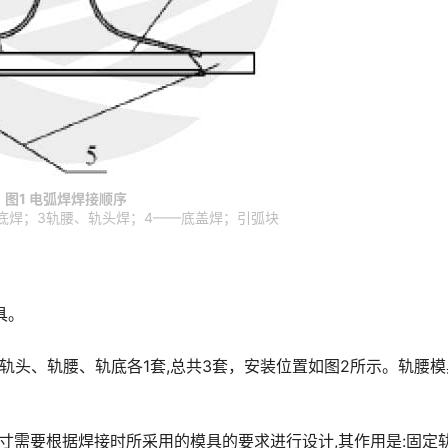
图1 电弧焊焊接顺序
底焊；3轨腰、轨头焊；4——底盖焊；引弧块
具。
中轨头、轨腰、轨底各1套,总共3套，安装位置如图2所示。轨腰
尺寸需要根据焊接时所采用的模具的要求进行设计,其作用是:固定