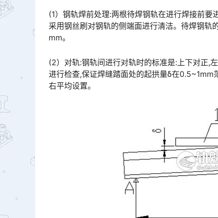
(1）钢轨焊前处理:两根待焊钢轨在进行焊接前要
采用钢丝刷对钢轨的侧端面进行清洁。待焊钢轨的端
mm。󠅅󠅃󠄵󠅂󠄪󠇖󠆨󠆨󠇕󠆞󠆒󠅬󠇘󠆭󠆘󠇙󠆝󠅵󠇗󠆭󠆁󠄐󠇗󠅹󠅸󠇖󠆍󠅳󠇖󠅹󠅰󠇖󠆌󠅹
(2）对轨:钢轨间进行对轨时的标准是:上下对正,
进行检查,保证焊缝踏面处的起拱量δ在0.5~1m
右平均设置。󠅅󠅃󠄵󠅂󠄪󠇖󠆨󠆨󠇕󠆞󠆒󠅬󠇘󠆭󠆘󠇙󠆝󠅵󠇗󠆭󠆁󠄐󠇗󠅹󠅸󠇖󠆍󠅳󠇖󠅹󠅰󠇖󠆌󠅹