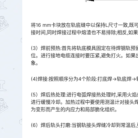
将16 mm卡块放在轨底缝中以保持L尺寸一致,
接时间,同时焊接过程中熔渣也不易排除;相反,如果预留的焊缝间隙过窄,焊材与钢轨熔合不良,则接头力学性能会
(3）焊前预热:首先将轨底模具固定在待焊钢轨
位。进行接地电缆连接时要压紧,避免打火。如果
象。󠅅󠅃󠄵󠅂󠄪󠇖󠆨󠆨󠇕󠆞󠆒󠅬󠇘󠆭󠆘󠇙󠆝󠅵󠇗󠆭󠆁󠄐󠇗󠅹󠅸󠇖󠆍󠅳󠇖󠅹󠅰󠇖󠆌󠅹
(4)焊接:按照顺序分为4个阶段:打底焊→轨底焊
(5）焊后热处理:进行电弧焊接热处理时,采用火焰
进行缓慢冷却。加热过程中要使用测温计对接头焊
为变形而产生的内应力和局部脆化组织。󠅅󠅃󠄵󠅂󠄪󠇖󠆨󠆨󠇕󠆞󠆒󠅬󠇘󠆭󠆘󠇙󠆝󠅵󠇗󠆭󠆁󠄐󠇗󠅹󠅸󠇖󠆍󠅳󠇖󠅹󠅰󠇖󠆌󠅹
(6）焊后轨头打磨:当钢轨接头焊缝冷却到常温