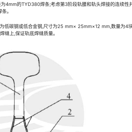
为4mm的TYD380焊条;考虑第3阶段轨腰和轨头焊接的连续性
󠅹󠅰󠇖󠆌󠅹
低碳钢或低合金钢,尺寸为25 mm× 25mm×12 mm,数量为4
󠇙󠆝󠅵󠇗󠆭󠆁󠄐󠇗󠅹󠅸󠇖󠆍󠅳󠇖󠅹󠅰󠇖󠆌󠅹