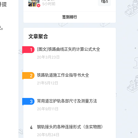
5
并提
5小时前
签到排行
块。
文章聚合
1
[图文]铁路曲线正矢的计算公式大全
20年3月23日
2
铁路轨道施工作业指导书大全
21年5月12日
3
常用道岔护轨各部尺寸及测量方法
20年9月11日
4
钢轨接头的各种连接形式（含实物图）
20年5月24日