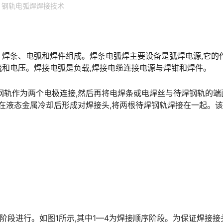
钢轨电弧焊焊接技术
焊条、电弧和焊件组成。焊条电弧焊主要设备是弧焊电源,它的
󠄵󠅂󠄪󠇖󠆨󠆨󠇕󠆞󠆒󠅬󠇘󠆭󠆘󠇙󠆝󠅵󠇗󠆭󠆁󠄐󠇗󠅹󠅸󠇖󠆍󠅳󠇖󠅹󠅰󠇖󠆌󠅹
钢轨作为两个电极连接,然后再将电焊条或电焊丝与待焊钢轨的端
,在液态金属冷却后形成对焊接头,将两根待焊钢轨焊接在一起。
接阶段进行。如图1所示,其中1—4为焊接顺序阶段。为保证焊接接