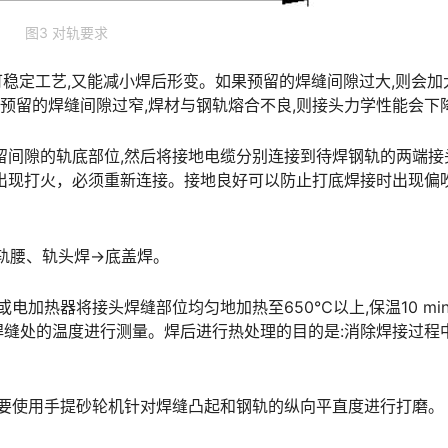
图3 对轨要求
既可稳定工艺,又能减小焊后形变。如果预留的焊缝间隙过大,则会加
下降。󠅅󠅃󠄵󠅂󠄪󠇖󠆨󠆨󠇕󠆞󠆒󠅬󠇘󠆭󠆘󠇙󠆝󠅵󠇗󠆭󠆁󠄐󠇗󠅹󠅸󠇖󠆍󠅳󠇖󠅹󠅰󠇖
预留间隙的轨底部位,然后将接地电缆分别连接到待焊钢轨的两端接
出现打火，必须重新连接。接地良好可以防止打底焊接时出现偏
→轨腰、轨头焊→底盖焊。
或电加热器将接头焊缝部位均匀地加热至650℃以上,保温10 mi
缝处的温度进行测量。焊后进行热处理的目的是:消除焊接过程
后,要使用手提砂轮机针对焊缝凸起和钢轨的纵向平直度进行打磨。