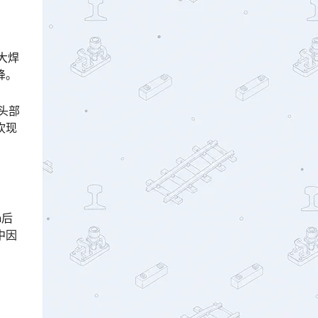
大焊
󠆌󠅹
头部
吹现
n后
中因