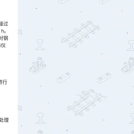
焊接过
 h。
对钢
伤仪
进行
处理