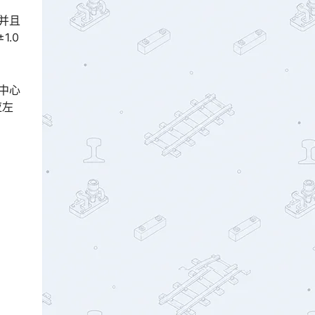
并且
.0
为中心
应左