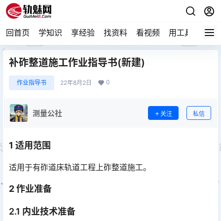
回首页
学知识
享经验
找资料
看视频
用工具
论技
补砟整道施工作业指导书(新建)
0
作业指导书
22年8月2日
测量公社
关注
私信
1 适用范围
适用于有砟道床轨道工程上砟整道施工。
2
作业准备
2.1 内业技术准备