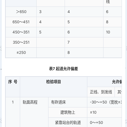
线
＞650
3
4
6
650～451
4
5
8
450～351
5
6
10
350～251
7
≤250
8
表7 起道允许偏差
序 号
检验项目
允许偏差
正线、到发线
其他
1
轨面高程
有砟道床
-30～+50（宽枕±30
建筑物上
±10
紧靠站台的轨道
0～+50