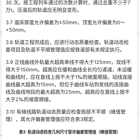
30 次。按工程列车通过的次数计算时，通过总重不少于7
万t。压道后的轨道应无明显变形。󠅅󠅃󠄵󠅂󠄪󠇖󠆨󠆨󠇕󠆞󠆒󠅬󠇘󠆭󠆘󠇙󠆝󠅵󠇗󠆭󠆁󠄐󠇗󠅹󠅸󠇖󠆍󠅳󠇖󠅹󠅰󠇖󠆌󠅹
3.7 道床厚度允许偏差为±50mm，顶宽允许偏差为0～
+50mm。
3.8 轨道工程完成后，应进行动态质量检查。轨道动态检
查项目及轨道不平顺管理值应按铁道部有关规定执行。
3.9 正线曲线外轨最大超高单线不得大于125mm，双线不
得大于150mm。超高应在缓和曲线全长均匀递减，未设缓
和曲线时，应在直线上按不大于1‰的坡度顺接。站线连接
曲线最大超高为15mm，但位于曲线车站到发线的连接曲
线及曲线地段的最大超高为25mm。超高应在直线上按不
大于2‰的坡度顺接。󠅅󠅃󠄵󠅂󠄪󠇖󠆨󠆨󠇕󠆞󠆒󠅬󠇘󠆭󠆘󠇙󠆝󠅵󠇗󠆭󠆁󠄐󠇗󠅹󠅸󠇖󠆍󠅳󠇖󠅹󠅰󠇖󠆌󠅹
3.10 有缝线路轨道动态质量应检查局部不平顺（峰值管
理），其允许偏差管理值应符合表3规定。
表3 轨道动态检查几何尺寸容许偏差管理值（峰值管理）