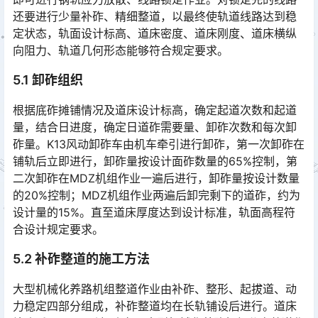
还要进行少量补砟、精细整道，以最终使轨道线路达到稳
定状态，轨面设计标高、道床密度、道床刚度、道床横纵
向阻力、轨道几何形态能够符合规定要求。󠅅󠅃󠄵󠅂󠄪󠇖󠆨󠆨󠇕󠆞󠆒󠅬󠇘󠆭󠆘󠇙󠆝󠅵󠇗󠆭󠆁󠄐󠇗󠅹󠅸󠇖󠆍󠅳󠇖󠅹󠅰󠇖󠆌󠅹
5.1 卸砟组织
根据底砟摊铺情况及道床设计标高，确定起道次数和起道
量，结合日进度，确定日道砟需要量、卸砟次数和每次卸
砟量。K13风动卸砟车由机车牵引进行卸砟，第一次卸砟在
铺轨后立即进行，卸砟量按设计面砟数量的65%控制，第
二次卸砟在MDZ机组作业一遍后进行，卸砟量按设计数量
的20%控制；MDZ机组作业两遍后卸完剩下的道砟，约为
设计量的15%。直至道床厚度达到设计标准，轨面高程符
合设计规定要求。󠅅󠅃󠄵󠅂󠄪󠇖󠆨󠆨󠇕󠆞󠆒󠅬󠇘󠆭󠆘󠇙󠆝󠅵󠇗󠆭󠆁󠄐󠇗󠅹󠅸󠇖󠆍󠅳󠇖󠅹󠅰󠇖󠆌󠅹
5.2 补砟整道的施工方法
大型机械化养路机组整道作业由补砟、整形、起拔道、动
力稳定四部分组成，补砟整道均在长轨铺设后进行。道床