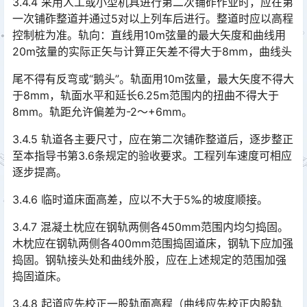
3.4.4 采用人工或小型机具进行第二次铺砟作业时，应在第
一次铺砟整道并通过5对以上列车后进行。整道时应以高程
控制桩为准。轨向：直线用10m弦量的最大矢度和曲线用
20m弦量的实际正矢与计算正矢差不得大于8mm，曲线头󠅅󠅃󠄵󠅂󠄪󠇖󠆨󠆨󠇕󠆞󠆒󠅬󠇘󠆭󠆘󠇙󠆝󠅵󠇗󠆭󠆁󠄐󠇗󠅹󠅸󠇖󠆍󠅳󠇖󠅹󠅰󠇖󠆌󠅹
尾不得有反弯或“鹅头”。轨面用10m弦量，最大矢度不得大
于8mm，轨面水平和延长6.25m范围内的扭曲不得大于
8mm。轨距允许偏差为-2～+6mm。
3.4.5 轨道各主要尺寸，应在第二次铺砟整道后，逐步整正
至本指导书第3.6条规定的验收要求。工程列车速度可相应
逐步提高。
3.4.6 临时道床面高差，应以不大于5‰的坡度顺接。
3.4.7 混凝土枕应在钢轨两侧各450mm范围内均匀捣固。
木枕应在钢轨两侧各400mm范围捣固道床，钢轨下应加强
捣固。钢轨接头处和曲线外股，应在上述规定的范围加强
捣固道床。󠅅󠅃󠄵󠅂󠄪󠇖󠆨󠆨󠇕󠆞󠆒󠅬󠇘󠆭󠆘󠇙󠆝󠅵󠇗󠆭󠆁󠄐󠇗󠅹󠅸󠇖󠆍󠅳󠇖󠅹󠅰󠇖󠆌󠅹
3.4.8 起道应先校正一股轨面高程（曲线应先校正内股轨