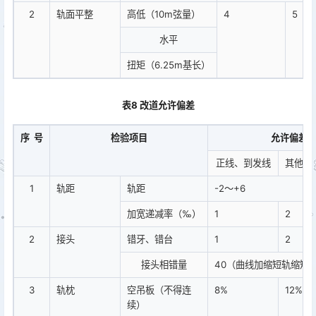
2
轨面平整
高低（10m弦量）
4
5
水平
扭矩（6.25m基长）
表8 改道允许偏差
序 号
检验项目
允许偏差（
正线、到发线
其他站
1
轨距
轨距
-2～+6
加宽递减率（‰）
1
2
2
接头
错牙、错台
1
2
接头相错量
40（曲线加缩短轨缩短
3
轨枕
空吊板（不得连
8%
12%
续）