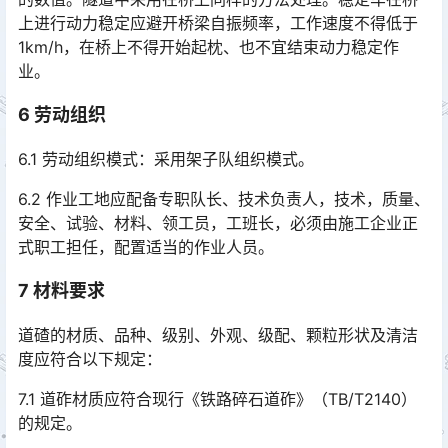
上进行动力稳定应避开桥梁自振频率，工作速度不得低于
1km/h，在桥上不得开始起枕、也不宜结束动力稳定作
业。󠅅󠅃󠄵󠅂󠄪󠇖󠆨󠆨󠇕󠆞󠆒󠅬󠇘󠆭󠆘󠇙󠆝󠅵󠇗󠆭󠆁󠄐󠇗󠅹󠅸󠇖󠆍󠅳󠇖󠅹󠅰󠇖󠆌󠅹
6
劳动组织
6.1 劳动组织模式：采用架子队组织模式。
6.2 作业工地应配备专职队长、技术负责人，技术，质量、
安全、试验、材料、领工员，工班长，必须由施工企业正
式职工担任，配置适当的作业人员。
7
材料要求
道碴的材质、品种、级别、外观、级配、颗粒形状及清洁
度应符合以下规定：
7.1 道砟材质应符合现行《铁路碎石道砟》（TB/T2140）
的规定。