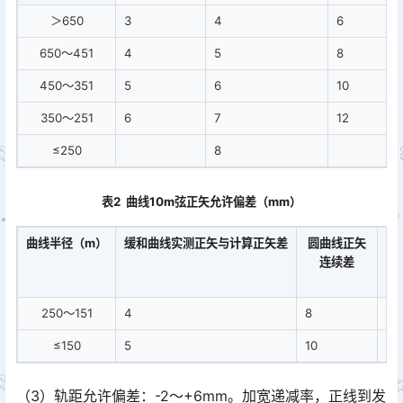
＞650
3
4
6
650～451
4
5
8
450～351
5
6
10
350～251
6
7
12
≤250
8
表2 曲线10m弦正矢允许偏差（mm）
曲线半径（m）
缓和曲线实测正矢与计算正矢差
圆曲线正矢
圆
连续差
最
250～151
4
8
12
≤150
5
10
15
（3）轨距允许偏差：-2～+6mm。加宽递减率，正线到发