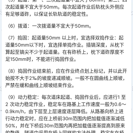
次起道量不宜大于50mm。每次起道作业后轨枕头外侧应
有足够道砟，以保证长轨轨道的稳定性。
（6）拨道：一次拨道量不宜大于50mm。
（7）捣固：起道量50mm 以上时，宜选择双捣作业：起
道量50mm以下时，宜选择单捣作业。插镐深度，从枕下
算起至镐尖不少于起道量。在有砟桥上，枕下道砟厚度不
足150mm时，不能进行捣固作业。󠅅󠅃󠄵󠅂󠄪󠇖󠆨󠆨󠇕󠆞󠆒󠅬󠇘󠆭󠆘󠇙󠆝󠅵󠇗󠆭󠆁󠄐󠇗󠅹󠅸󠇖󠆍󠅳󠇖󠅹󠅰󠇖󠆌󠅹
（8）捣固作业结束前，应在作业终点划上标记，并以此开
始按不大于2‰的坡度递减顺坡。一般不在圆曲线上顺坡，
严禁在缓和曲线上顺坡结束作业。
（9）动力稳定：每次道床起道、捣固作业后，应进行1 至
2 次动力稳定作业，稳定车在路基上工作速度一般为0.6～
0.9km/h，由下层至上层速度逐层降低。从路基向桥上进
行动力稳定时，应在上桥前30m范围内把加载值逐渐减低
50%，并在下桥后30m范围内再把加载值逐渐提高到原来
的数值。隧道中采用在桥上同样的方法处理。稳定车在桥