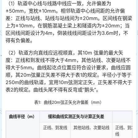
（1）轨道中心线与线路中线应一致，允许偏差为
±50mm，宽枕±10mm。相邻轨道中心线间距的允许偏
差：正线与站线、站线与站线间为±20mm。区间线在钢梁
上为±10mm，在钢筋混凝土梁上和隧道内为±20mm；当
区间线间距设计为4m，倒装线线间距设计为3.6m时，不
得有负偏差。󠅅󠅃󠄵󠅂󠄪󠇖󠆨󠆨󠇕󠆞󠆒󠅬󠇘󠆭󠆘󠇙󠆝󠅵󠇗󠆭󠆁󠄐󠇗󠅹󠅸󠇖󠆍󠅳󠇖󠅹󠅰󠇖󠆌󠅹
（2）轨道方向直线应远视顺直，其10m 弦量的最大矢
度：正线和到发线不得大于4mm，其他站线、次要站线不
得大于5mm。曲线起讫点位置应符合设计要求，曲线应圆
顺，其20m弦量正矢差不得大于表1的规定。半径小于等于
250m的曲线轨道，宜用10m弦测定正矢，正矢差不得大于
表2的规定。曲线头尾不得有反弯或“鹅头”。󠅅󠅃󠄵󠅂󠄪󠇖󠆨󠆨󠇕󠆞󠆒󠅬󠇘󠆭󠆘󠇙󠆝󠅵󠇗󠆭󠆁󠄐󠇗󠅹󠅸󠇖󠆍󠅳󠇖󠅹󠅰󠇖󠆌󠅹
表1: 曲线20m弦正矢允许偏差（mm）
曲线半径（m）
缓和曲线实测正矢与计算正矢差
正线、到发线
其他站线、次要站线
正线、到发
线