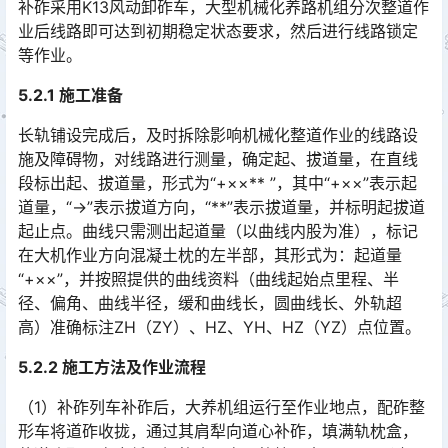
补砟采用K13风动卸砟车，大型机械化养路机组分次整道作
业后线路即可达到初期稳定状态要求，然后进行线路锁定
等作业。󠅅󠅃󠄵󠅂󠄪󠇖󠆨󠆨󠇕󠆞󠆒󠅬󠇘󠆭󠆘󠇙󠆝󠅵󠇗󠆭󠆁󠄐󠇗󠅹󠅸󠇖󠆍󠅳󠇖󠅹󠅰󠇖󠆌󠅹
5.2.1 施工准备
长轨铺设完成后，及时拆除影响机械化整道作业的线路设
施及障碍物，对线路进行测量，确定起、拔道量，在直线
段标出起、拔道量，形式为“+××** ”，其中“+××”表示起
道量，“→”表示拔道方向，“**”表示拔道量，并标明起拔道
起止点。曲线只需测出起道量（以曲线内股为准），标记
在大机作业方向混凝土枕的左半部，其形式为：起道量
“+××”，并按照提供的曲线资料（曲线起始点里程、半
径、偏角、曲线半径，缓和曲线长，圆曲线长、外轨超
高）准确标注ZH（ZY）、HZ、YH、HZ（YZ）点位置。󠅅󠅃󠄵󠅂󠄪󠇖󠆨󠆨󠇕󠆞󠆒󠅬󠇘󠆭󠆘󠇙󠆝󠅵󠇗󠆭󠆁󠄐󠇗󠅹󠅸󠇖󠆍󠅳󠇖󠅹󠅰󠇖󠆌󠅹
5.2.2 施工方法及作业流程
（1）补砟列车补砟后，大养机组运行至作业地点，配砟整
形车将道砟收拢，通过其肩犁向道心补砟，填满轨枕盒，