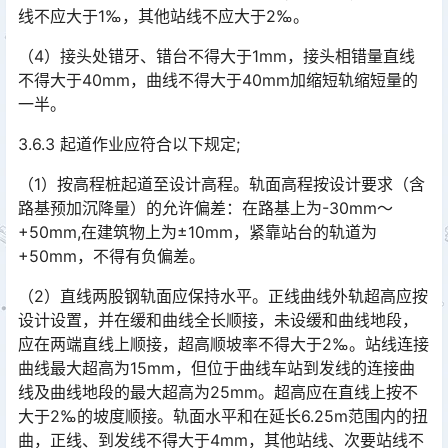
线不应大于1‰，其他站线不应大于2‰。
（4）接头处错牙、错台不得大于1mm，接头相错量直线
不得大于40mm，曲线不得大于40mm加缩短轨缩短量的
一半。
3.6.3 起道作业应符合以下规定;
（1）按高程桩起道至设计高程。轨面高程按设计要求（含
路基预加沉降量）的允许偏差：在路基上为-30mm～
+50mm,在建筑物上为±10mm，紧靠站台的轨道为
+50mm，不得有负偏差。󠅅󠅃󠄵󠅂󠄪󠇖󠆨󠆨󠇕󠆞󠆒󠅬󠇘󠆭󠆘󠇙󠆝󠅵󠇗󠆭󠆁󠄐󠇗󠅹󠅸󠇖󠆍󠅳󠇖󠅹󠅰󠇖󠆌󠅹
（2）直线两股钢轨面应保持水平。正线曲线外轨超高应按
设计设置，并在缓和曲线全长顺接，未设缓和曲线地段，
应在两端直线上顺接，超高顺坡率不得大于2‰。站线连接
曲线最大超高为15mm，但位于曲线车站到发线的连接曲
线及曲线地段的最大超高为25mm。超高应在直线上按不
大于2‰的坡度顺接。轨面水平和在延长6.25m范围内的扭
曲，正线、到发线不得大于4mm，其他站线、次要站线不