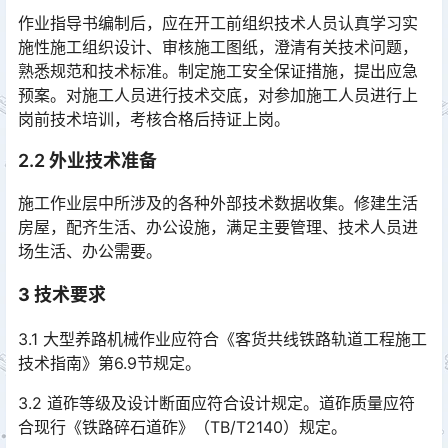
作业指导书编制后，应在开工前组织技术人员认真学习实
施性施工组织设计、审核施工图纸，澄清有关技术问题，
熟悉规范和技术标准。制定施工安全保证措施，提出应急
预案。对施工人员进行技术交底，对参加施工人员进行上
岗前技术培训，考核合格后持证上岗。󠅅󠅃󠄵󠅂󠄪󠇖󠆨󠆨󠇕󠆞󠆒󠅬󠇘󠆭󠆘󠇙󠆝󠅵󠇗󠆭󠆁󠄐󠇗󠅹󠅸󠇖󠆍󠅳󠇖󠅹󠅰󠇖󠆌󠅹
2.2 外业技术准备
施工作业层中所涉及的各种外部技术数据收集。修建生活
房屋，配齐生活、办公设施，满足主要管理、技术人员进
场生活、办公需要。
3
技术要求
3.1 大型养路机械作业应符合《客货共线铁路轨道工程施工
技术指南》第6.9节规定。
3.2 道砟等级及设计断面应符合设计规定。道砟质量应符
合现行《铁路碎石道砟》（TB/T2140）规定。