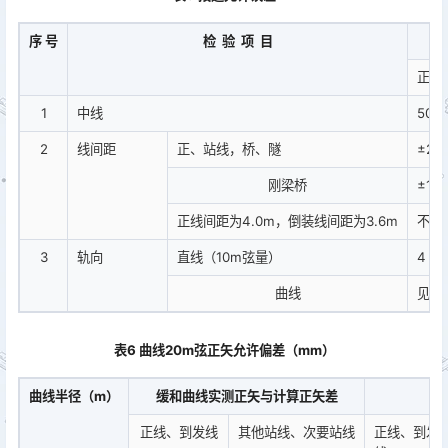
序 号
检 验 项 目
正线
1
中线
50
2
线间距
正、站线，桥、隧
±20
刚梁桥
±10
正线间距为4.0m，倒装线间距为3.6m
不得
3
轨向
直线（10m弦量）
4
曲线
见表1
表6 曲线20m弦正矢允许偏差（mm）
曲线半径（m）
缓和曲线实测正矢与计算正矢差
正线、到发线
其他站线、次要站线
正线、到发