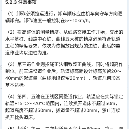
5.2.3 注意事项
（1）卸砟必须拉运进行，卸车顺序应由机车向守车方向逐
辆卸完。卸砟速度一般控制在5～10km/h。
（2）提高整体的测量精度。从线路交接工作开始，交出的
水平基桩、线路中心桩、曲线五大桩的精度必须符合轨道
工程的精度要求，依次为依据放出规范的边桩，此后的整
道作业均以边桩为准。󠅅󠅃󠄵󠅂󠄪󠇖󠆨󠆨󠇕󠆞󠆒󠅬󠇘󠆭󠆘󠇙󠆝󠅵󠇗󠆭󠆁󠄐󠇗󠅹󠅸󠇖󠆍󠅳󠇖󠅹󠅰󠇖󠆌󠅹
（3）第三遍作业则按绳正法细致整正曲线，同时将超高作
到位。前三遍整道作业后，轨道标高距设计标高预留20～
40mm的起道量（曲线地段仅留20mm），轨道几何形态
基本达标。󠅅󠅃󠄵󠅂󠄪󠇖󠆨󠆨󠇕󠆞󠆒󠅬󠇘󠆭󠆘󠇙󠆝󠅵󠇗󠆭󠆁󠄐󠇗󠅹󠅸󠇖󠆍󠅳󠇖󠅹󠅰󠇖󠆌󠅹
（4）第四、五遍在正线区间整道作业，轨温应在实际锁定
轨温+15℃～-20℃范围内，连续扒开道床不超过50m，
起道高度不超过50mm，拨道量不超过20mm，禁止连续
扒开枕头道床。󠅅󠅃󠄵󠅂󠄪󠇖󠆨󠆨󠇕󠆞󠆒󠅬󠇘󠆭󠆘󠇙󠆝󠅵󠇗󠆭󠆁󠄐󠇗󠅹󠅸󠇖󠆍󠅳󠇖󠅹󠅰󠇖󠆌󠅹
（5）起道：第一、二次起道量不宜大于80mm，第三、四