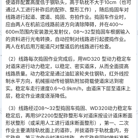
使道砟配置高度低于钢轨头，高于轨枕不大于10cm（也可
通过人工进行补砟后的配砟、整形工作），随后捣固车对
线路进行起道、拔道、捣固、夯拍作业。捣固车作业时，
应由两人在机前沿线路前进方向清除障碍，并在400～
600m范围内安装激光发射仪，08～32型捣固车根据输入
的资料进行光电转换，自动控制对线路进行起拔捣作业。
两人在机后用万能道尺对整道后的线路进行检查。󠅅󠅃󠄵󠅂󠄪󠇖󠆨󠆨󠇕󠆞󠆒󠅬󠇘󠆭󠆘󠇙󠆝󠅵󠇗󠆭󠆁󠄐󠇗󠅹󠅸󠇖󠆍󠅳󠇖󠅹󠅰󠇖󠆌󠅹
（2）线路每次捣固作业完成后，用WD320 型动力稳定车
对道床进行动力稳定，以稳定、密实道床，从而全面提高
线路质量。动力稳定是通过油缸滚轮夹住钢轨，红外线控
制水平方向，机械振动传给钢轨附加荷载使道床达到密
实。稳定车走行速度0.6～0.9km/h，由道床下层至道床上
层，稳定作业速度逐渐降低。󠅅󠅃󠄵󠅂󠄪󠇖󠆨󠆨󠇕󠆞󠆒󠅬󠇘󠆭󠆘󠇙󠆝󠅵󠇗󠆭󠆁󠄐󠇗󠅹󠅸󠇖󠆍󠅳󠇖󠅹󠅰󠇖󠆌󠅹
（3）线路经过08～32型捣固车捣固、WD320动力稳定车
稳定后，再用SPZ200型配砟整形车对道床按设计道床断面
形状整形（或采用人工进行道床断面整形），第一、二次
作业主要清除轨枕面上的道砟，并拢道砟于轨枕盒内，夯
实砟肩，第三次作业时清扫拢砟，夯实砟肩同时做标准断