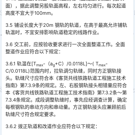
面），据此调整另股轨面高程，左右均匀进行。每次起道
高度不宜大于100mm。
3.5 铺设长度大于20m 钢轨的轨道，在高于最高允许铺轨
轨温时，不宜安排影响轨道稳定的线路作业。
3.6 交工前，应按验收要求进行一次全面整道工作。全面
整道作业应符合以下规定：
3.6.1 轨温在[T
-（a
+C）/0.0118L]～( T
-
max
g
max
C/0.0118L)范围内时，拉轨调匀轨缝，同时方正钢轨接
头。轨缝尺寸应符合本《客货共线铁路轨道工程施工技术
指南》第7.3.9条的规定。左、右股钢轨接头相错量应符合
本《客货共线铁路轨道工程施工技术指南》第7.3.2条～第
7.3.4条规定。成段调整轨缝时，事先应经调查计算，确定
每根钢轨的串动方向和串动量。方正钢轨接头应兼顾前后
轨缝尺寸符合规定要求。󠅅󠅃󠄵󠅂󠄪󠇖󠆨󠆨󠇕󠆞󠆒󠅬󠇘󠆭󠆘󠇙󠆝󠅵󠇗󠆭󠆁󠄐󠇗󠅹󠅸󠇖󠆍󠅳󠇖󠅹󠅰󠇖󠆌󠅹
3.6.2 拨正轨道和改道作业应符合以下规定：