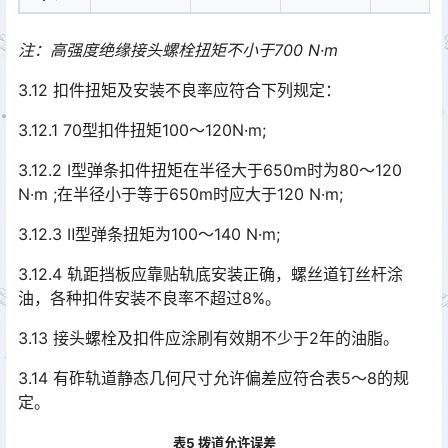
注：高强度绝缘接头螺栓扭矩不小于700 N·m
3.12 扣件扭矩及安装不良率应符合下列规定：
3.12.1 70型扣件扭矩100～120N·m;
3.12.2 Ⅰ型弹条扣件扭矩在半径大于650m时为80～120
N·m ;在半径小于等于650m时应大于120 N·m;
3.12.3 Ⅱ型弹条扭矩为100～140 N·m;
3.12.4 轨距挡板应靠贴轨底安装正确，螺丝道钉丝杆涂
油，各种扣件安装不良率不超过8%。
3.13 接头螺栓及扣件应涂刷有效期不少于2年的油脂。
3.14 有砟轨道静态几何尺寸允许偏差应符合表5～8的规
定。
表5 拨道允许误差