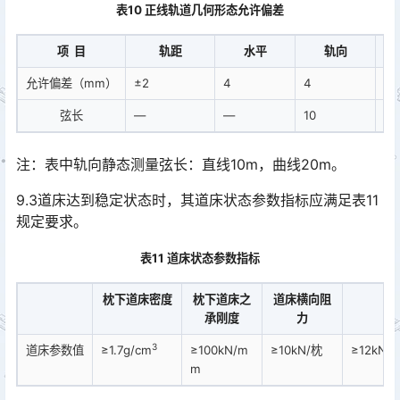
表10 正线轨道几何形态允许偏差
项 目
轨距
水平
轨向
允许偏差（mm）
±2
4
4
4
弦长
—
—
10
10
注：表中轨向静态测量弦长：直线10m，曲线20m。
9.3道床达到稳定状态时，其道床状态参数指标应满足表11
规定要求。
表11 道床状态参数指标
枕下道床密度
枕下道床之
道床横向阻
道
承刚度
力
3
道床参数值
≥1.7g/cm
≥100kN/m
≥10kN/枕
≥12kN/
m