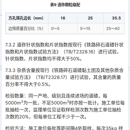
表9 道砟颗粒级配
方孔筛孔边长（mm）
16
25
35.5
边筛质量百分比（%）
0～5
5～15
25～40
7.3.2 道砟针状指数和片状指数按现行《铁路碎石道碴针状
指数和片状指数试验方法》（TB/T2328.16）进行试验，
针状指数、片状指数均不得大于50%。
7.3.3 杂质含量按现行《铁路碎石道碴黏土团及其他杂质含
量试验方法》（TB/T2328.17）进行试验，其含量的质量
百分率不得大于0.5%。
检验数量：同一产地、级别且连续进场的道碴，每
3
3
5000m
为一批，不足5000m
时亦按一批计。施工单位每
批抽检一次，监理单位见证取样检测次数为施工单位抽检
次数的20%，但每单位工程不少于一次。
检验方法：施工单位每批等距间隔4处取样，每次35kg 拌