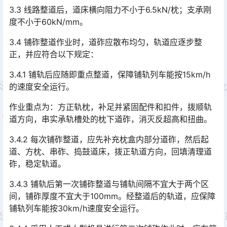
3.3 线路整道后，道床横向阻力不小于6.5kN/枕；支承刚
度不小于60kN/mm。
3.4 铺砟整道作业时，道砟应散布均匀，轨道应逐步整
正，并应符合以下规定：
3.4.1 铺轨后应随即重点整道，保障铺轨列车能按15km/h
的速度安全运行。
作业重点为：方正轨枕，补足并紧固配件和扣件，拨顺轨
道方向，串实承轨槽处的枕下道砟，消灭反超高和扭曲。
3.4.2 每次铺砟整道，应先补充枕盒内部分道砟，然后起
道、方枕、串砟、捣鼓道床，拨正轨道方向，回填清理道
砟，稳定轨道。
3.4.3 铺轨后第一次铺砟整道与铺轨间隔不宜大于两个区
间，铺砟厚度不宜大于100mm。经整道后的轨道，应保障
铺轨列车能按30km/h速度安全运行。