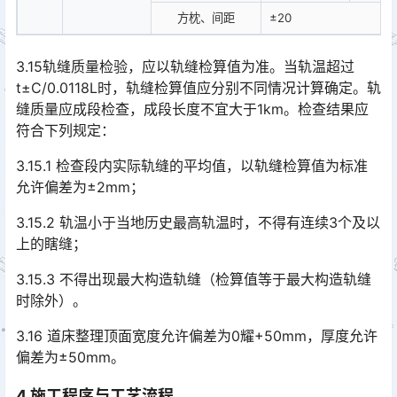
方枕、间距
±20
3.15轨缝质量检验，应以轨缝检算值为准。当轨温超过
t±C/0.0118L时，轨缝检算值应分别不同情况计算确定。轨
缝质量应成段检查，成段长度不宜大于1km。检查结果应
符合下列规定：󠅅󠅃󠄵󠅂󠄪󠇖󠆨󠆨󠇕󠆞󠆒󠅬󠇘󠆭󠆘󠇙󠆝󠅵󠇗󠆭󠆁󠄐󠇗󠅹󠅸󠇖󠆍󠅳󠇖󠅹󠅰󠇖󠆌󠅹
3.15.1 检查段内实际轨缝的平均值，以轨缝检算值为标准
允许偏差为±2mm；
3.15.2 轨温小于当地历史最高轨温时，不得有连续3个及以
上的瞎缝；
3.15.3 不得出现最大构造轨缝（检算值等于最大构造轨缝
时除外）。
3.16 道床整理顶面宽度允许偏差为0耀+50mm，厚度允许
偏差为±50mm。
4
施工程序与工艺流程