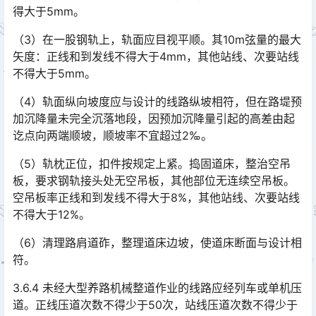
得大于5mm。󠅅󠅃󠄵󠅂󠄪󠇖󠆨󠆨󠇕󠆞󠆒󠅬󠇘󠆭󠆘󠇙󠆝󠅵󠇗󠆭󠆁󠄐󠇗󠅹󠅸󠇖󠆍󠅳󠇖󠅹󠅰󠇖󠆌󠅹
（3）在一股钢轨上，轨面应目视平顺。其10m弦量的最大
矢度：正线和到发线不得大于4mm，其他站线、次要站线
不得大于5mm。
（4）轨面纵向坡度应与设计的线路纵坡相符，但在路堤预
加沉降量未完全沉落地段，因预加沉降量引起的高差由起
讫点向两端顺坡，顺坡率不宜超过2‰。
（5）轨枕正位，扣件按规定上紧。捣固道床，整治空吊
板，要求钢轨接头处无空吊板，其他部位无连续空吊板。
空吊板率正线和到发线不得大于8%，其他站线、次要站线
不得大于12%。󠅅󠅃󠄵󠅂󠄪󠇖󠆨󠆨󠇕󠆞󠆒󠅬󠇘󠆭󠆘󠇙󠆝󠅵󠇗󠆭󠆁󠄐󠇗󠅹󠅸󠇖󠆍󠅳󠇖󠅹󠅰󠇖󠆌󠅹
（6）清理路肩道砟，整理道床边坡，使道床断面与设计相
符。
3.6.4 未经大型养路机械整道作业的线路应经列车或单机压
道。正线压道次数不得少于50次，站线压道次数不得少于