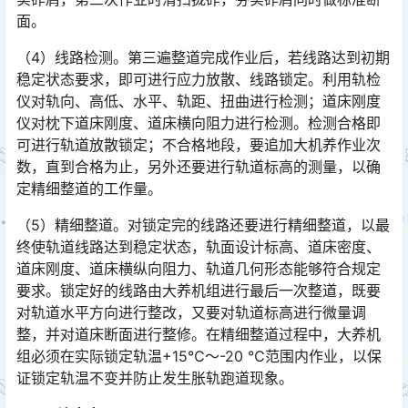
面。󠅅󠅃󠄵󠅂󠄪󠇖󠆨󠆨󠇕󠆞󠆒󠅬󠇘󠆭󠆘󠇙󠆝󠅵󠇗󠆭󠆁󠄐󠇗󠅹󠅸󠇖󠆍󠅳󠇖󠅹󠅰󠇖󠆌󠅹
（4）线路检测。第三遍整道完成作业后，若线路达到初期
稳定状态要求，即可进行应力放散、线路锁定。利用轨检
仪对轨向、高低、水平、轨距、扭曲进行检测；道床刚度
仪对枕下道床刚度、道床横向阻力进行检测。检测合格即
可进行轨道放散锁定；不合格地段，要追加大机养作业次
数，直到合格为止，另外还要进行轨道标高的测量，以确
定精细整道的工作量。󠅅󠅃󠄵󠅂󠄪󠇖󠆨󠆨󠇕󠆞󠆒󠅬󠇘󠆭󠆘󠇙󠆝󠅵󠇗󠆭󠆁󠄐󠇗󠅹󠅸󠇖󠆍󠅳󠇖󠅹󠅰󠇖󠆌󠅹
（5）精细整道。对锁定完的线路还要进行精细整道，以最
终使轨道线路达到稳定状态，轨面设计标高、道床密度、
道床刚度、道床横纵向阻力、轨道几何形态能够符合规定
要求。锁定好的线路由大养机组进行最后一次整道，既要
对轨道水平方向进行整改，又要对轨道标高进行微量调
整，并对道床断面进行整修。在精细整道过程中，大养机
组必须在实际锁定轨温+15℃～-20 ℃范围内作业，以保
证锁定轨温不变并防止发生胀轨跑道现象。󠅅󠅃󠄵󠅂󠄪󠇖󠆨󠆨󠇕󠆞󠆒󠅬󠇘󠆭󠆘󠇙󠆝󠅵󠇗󠆭󠆁󠄐󠇗󠅹󠅸󠇖󠆍󠅳󠇖󠅹󠅰󠇖󠆌󠅹