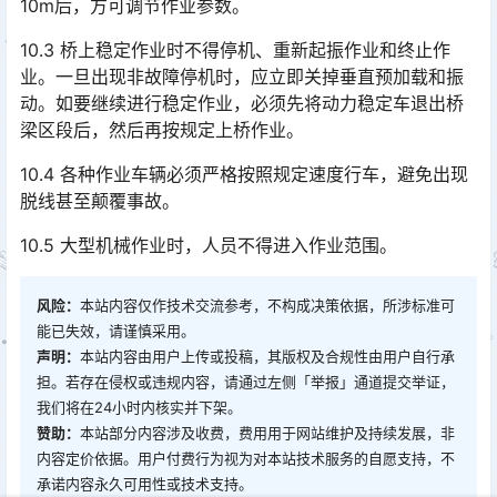
10m后，方可调节作业参数。󠅅󠅃󠄵󠅂󠄪󠇖󠆨󠆨󠇕󠆞󠆒󠅬󠇘󠆭󠆘󠇙󠆝󠅵󠇗󠆭󠆁󠄐󠇗󠅹󠅸󠇖󠆍󠅳󠇖󠅹󠅰󠇖󠆌󠅹
10.3 桥上稳定作业时不得停机、重新起振作业和终止作
业。一旦出现非故障停机时，应立即关掉垂直预加载和振
动。如要继续进行稳定作业，必须先将动力稳定车退出桥
梁区段后，然后再按规定上桥作业。󠅅󠅃󠄵󠅂󠄪󠇖󠆨󠆨󠇕󠆞󠆒󠅬󠇘󠆭󠆘󠇙󠆝󠅵󠇗󠆭󠆁󠄐󠇗󠅹󠅸󠇖󠆍󠅳󠇖󠅹󠅰󠇖󠆌󠅹
10.4 各种作业车辆必须严格按照规定速度行车，避免出现
脱线甚至颠覆事故。
10.5 大型机械作业时，人员不得进入作业范围。
风险：
本站内容仅作技术交流参考，不构成决策依据，所涉标准可
能已失效，请谨慎采用。
声明：
本站内容由用户上传或投稿，其版权及合规性由用户自行承
担。若存在侵权或违规内容，请通过左侧「举报」通道提交举证，
我们将在24小时内核实并下架。
赞助：
本站部分内容涉及收费，费用用于网站维护及持续发展，非
内容定价依据。用户付费行为视为对本站技术服务的自愿支持，不
承诺内容永久可用性或技术支持。