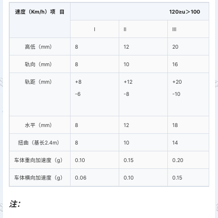
速度（Km/h）项 目
120≥u＞100
Ⅰ
Ⅱ
Ⅲ
高低（mm）
8
12
20
轨向（mm）
8
10
16
轨距（mm）
+8
+12
+20
-6
-8
-10
水平（mm）
8
12
18
扭曲（基长2.4m）
8
10
14
车体重向加速度（g）
0.10
0.15
0.20
车体横向加速度（g）
0.06
0.10
0.15
注：