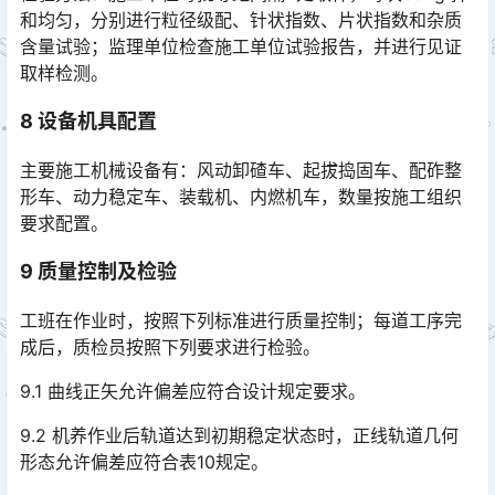
和均匀，分别进行粒径级配、针状指数、片状指数和杂质
含量试验；监理单位检查施工单位试验报告，并进行见证
取样检测。󠅅󠅃󠄵󠅂󠄪󠇖󠆨󠆨󠇕󠆞󠆒󠅬󠇘󠆭󠆘󠇙󠆝󠅵󠇗󠆭󠆁󠄐󠇗󠅹󠅸󠇖󠆍󠅳󠇖󠅹󠅰󠇖󠆌󠅹
8
设备机具配置
主要施工机械设备有：风动卸碴车、起拔捣固车、配砟整
形车、动力稳定车、装载机、内燃机车，数量按施工组织
要求配置。
9
质量控制及检验
工班在作业时，按照下列标准进行质量控制；每道工序完
成后，质检员按照下列要求进行检验。
9.1 曲线正矢允许偏差应符合设计规定要求。
9.2 机养作业后轨道达到初期稳定状态时，正线轨道几何
形态允许偏差应符合表10规定。