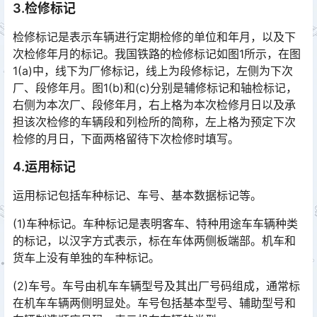
3.检修标记
检修标记是表示车辆进行定期检修的单位和年月，以及下
次检修年月的标记。我国铁路的检修标记如图1所示，在图
1(a)中，线下为厂修标记，线上为段修标记，左侧为下次
厂、段修年月。图1(b)和(c)分别是辅修标记和轴检标记，
右侧为本次厂、段修年月，右上格为本次检修月日以及承
担该次检修的车辆段和列检所的简称，左上格为预定下次
检修的月日，下面两格留待下次检修时填写。󠅅󠅃󠄵󠅂󠄪󠇖󠆨󠆨󠇕󠆞󠆒󠅬󠇘󠆭󠆘󠇙󠆝󠅵󠇗󠆭󠆁󠄐󠇗󠅹󠅸󠇖󠆍󠅳󠇖󠅹󠅰󠇖󠆌󠅹
4.运用标记
运用标记包括车种标记、车号、基本数据标记等。
(1)车种标记。车种标记是表明客车、特种用途车车辆种类
的标记，以汉字方式表示，标在车体两侧板端部。机车和
货车上没有单独的车种标记。
(2)车号。车号由机车车辆型号及其出厂号码组成，通常标
在机车车辆两侧明显处。车号包括基本型号、辅助型号和