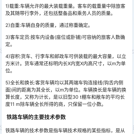
1)载重:车辆允许的最大装载重量。客车的载重量中除旅客
及其随带行李外，还包括整备品和乘务人员的质量。
2)自重:车辆自身的质量，通过称重确定。
3)客车定员:按车内设备(座位或卧铺)可容纳的旅客人数确
定。
4)容积:货车、行李车和邮政车可供装载的最大容量，以立
方米计。货车通常还标明内长X内宽X内高尺寸，以m为单
位。
5)全长和换长:客货车辆均以其两端车钩连接线(钩舌内侧
面)间的距离为其全长，以m为单位。车辆换长是车辆的换
算长度，又称为计长，是以旧型30 t棚车和敞车的平均长
度11 m除车辆全长所得的商，只保留一位小数。󠅅󠅃󠄵󠅂󠄪󠇖󠆨󠆨󠇕󠆞󠆒󠅬󠇘󠆭󠆘󠇙󠆝󠅵󠇗󠆭󠆁󠄐󠇗󠅹󠅸󠇖󠆍󠅳󠇖󠅹󠅰󠇖󠆌󠅹
铁路车辆的主要技术参数
铁路车辆的技术参数是指车辆技术规格的某些指标，是从