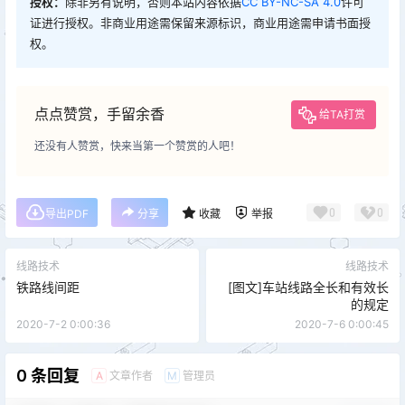
授权：
除非另有说明，否则本站内容依据
CC BY-NC-SA 4.0
许可
证进行授权。非商业用途需保留来源标识，商业用途需申请书面授
权。
点点赞赏，手留余香
给TA打赏
还没有人赞赏，快来当第一个赞赏的人吧！
0
0
导出PDF
分享
收藏
举报
线路技术
线路技术
铁路线间距
[图文]车站线路全长和有效长
的规定
2020-7-2 0:00:36
2020-7-6 0:00:45
0 条回复
文章作者
管理员
A
M