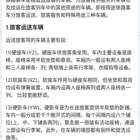
铁路客车是指载运旅客的车辆、为旅客提供服务的车辆以
及挂运在旅客列车中的其他用途的车辆。即按用途铁路客
车分旅客运送、旅客服务和特殊用途三种车辆。
1.旅客运送车辆
运送旅客用的车辆主要包括:
(1)硬座车(YZ)。硬座车供旅客乘坐用。车内主要设备是座
椅，座椅采用半软坐垫和靠背。车厢内一般设有两人座椅
和三人座椅各- .列; 两侧墙上装有行李架、衣帽钩等设备。󠅅󠅃󠄵󠅂󠄪󠇖󠆨󠆨󠇕󠆞󠆒󠅬󠇘󠆭󠆘󠇙󠆝󠅵󠇗󠆭󠆁󠄐󠇗󠅹󠅸󠇖󠆍󠅳󠇖󠅹󠅰󠇖󠆌󠅹
(2)软座车(RZ)。软座车作用与硬座车相同，但坐垫和靠背
均设有弹簧装置，车厢内设两人座椅两列或两人座椅各一
列， 比较宽敞舒适。
(3)硬卧车(YW)。硬卧车是为长途旅客提供半软垫的卧铺。
车内一般分成若千个敞开式的间隔，每个间隔内设六个铺
位(上、中、下铺各两列)，靠走廊一侧装有活动座椅，通道
上部设有行李架。此外，在车辆的端部都有厕所和盥洗设
施等。󠅅󠅃󠄵󠅂󠄪󠇖󠆨󠆨󠇕󠆞󠆒󠅬󠇘󠆭󠆘󠇙󠆝󠅵󠇗󠆭󠆁󠄐󠇗󠅹󠅸󠇖󠆍󠅳󠇖󠅹󠅰󠇖󠆌󠅹