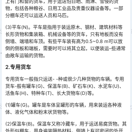
上有门和窗的货车，用于运送怕日晒、雨淋、雪侵的货
物，包括各种粮谷、日用工业品及贵重仪器设备等。一部
分棚车还可以运送人员和马匹。󠅅󠅃󠄵󠅂󠄪󠇖󠆨󠆨󠇕󠆞󠆒󠅬󠇘󠆭󠆘󠇙󠆝󠅵󠇗󠆭󠆁󠄐󠇗󠅹󠅸󠇖󠆍󠅳󠇖󠅹󠅰󠇖󠆌󠅹
(3)平车(N)。平车是指用于装运原木、钢材、建筑材料等
长形货物和集装箱、机械设备等的货车，只有地板而没有
侧墙、端墙和车顶。有些平车装有高为0.5~0.8 m可以放
倒的侧板和端板，需要时可以将其立起，以便装运–些通常
由敞车运输的货物。󠅅󠅃󠄵󠅂󠄪󠇖󠆨󠆨󠇕󠆞󠆒󠅬󠇘󠆭󠆘󠇙󠆝󠅵󠇗󠆭󠆁󠄐󠇗󠅹󠅸󠇖󠆍󠅳󠇖󠅹󠅰󠇖󠆌󠅹
2.专用货车
专用货车一般指只运送- -种或很少几种货物的车辆。专用
货车-般有罐车(G)、保温车(B)、矿石车(K)、水泥车(U)、
活鱼车(H)、特种车(T)、长大货物车(D)等。󠅅󠅃󠄵󠅂󠄪󠇖󠆨󠆨󠇕󠆞󠆒󠅬󠇘󠆭󠆘󠇙󠆝󠅵󠇗󠆭󠆁󠄐󠇗󠅹󠅸󠇖󠆍󠅳󠇖󠅹󠅰󠇖󠆌󠅹
(1)罐车(G)。罐车是车体呈罐形的车辆，用来装运各种液
体、液化气体和粉末状货物等。
(2)保温车(B)。保温车又称冷藏车，用于运送易腐货物。其
外形似棚车，周身遍装隔热材料，侧墙上有可密闭的外开