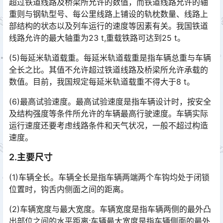
超过铁道线路及桥梁所允许的数值，而铁道线路允许的轴
重则与钢轨型号、每公里线路上铺设的轨枕数量、线路上
部结构的状态以及列车运行的速度等因素有关。我国铁道
线路允许的最大轴重为23 t,重载铁路可达到25 t。󠅅󠅃󠄵󠅂󠄪󠇖󠆨󠆨󠇕󠆞󠆒󠅬󠇘󠆭󠆘󠇙󠆝󠅵󠇗󠆭󠆁󠄐󠇗󠅹󠅸󠇖󠆍󠅳󠇖󠅹󠅰󠇖󠆌󠅹
(5)每延米轨道载重。每延米轨道载重是指车辆总重与车辆
全长之比。其值不允许超过铁道线路及桥梁所允许承载的
数值。目前，我国规定每延米轨道载重不得大于8 t。
(6)最高试验速度。最高试验速度是指车辆设计时，按安全
及结构强度等条件所允许的车辆最高行驶速度。车辆实际
运行速度还要考虑线路条件和天气状况，一般不超过构造
速度。󠅅󠅃󠄵󠅂󠄪󠇖󠆨󠆨󠇕󠆞󠆒󠅬󠇘󠆭󠆘󠇙󠆝󠅵󠇗󠆭󠆁󠄐󠇗󠅹󠅸󠇖󠆍󠅳󠇖󠅹󠅰󠇖󠆌󠅹
2.主要尺寸
(1)车辆全长。车辆全长是指车辆两端两个车钩均处于闭锁
位置时，钩舌内侧面之间的距离。
(2)车辆宽度与最大宽度。车辆宽度是指车辆两侧的最外凸
出部位之间的水平距离;车辆最大宽度是指车辆侧面的最外