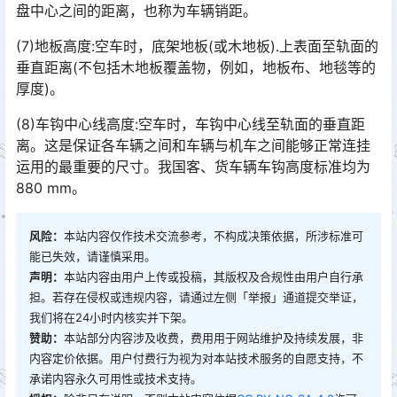
盘中心之间的距离，也称为车辆销距。
(7)地板高度:空车时，底架地板(或木地板).上表面至轨面的
垂直距离(不包括木地板覆盖物，例如，地板布、地毯等的
厚度)。
(8)车钩中心线高度:空车时，车钩中心线至轨面的垂直距
离。这是保证各车辆之间和车辆与机车之间能够正常连挂
运用的最重要的尺寸。我国客、货车辆车钩高度标准均为
880 mm。󠅅󠅃󠄵󠅂󠄪󠇖󠆨󠆨󠇕󠆞󠆒󠅬󠇘󠆭󠆘󠇙󠆝󠅵󠇗󠆭󠆁󠄐󠇗󠅹󠅸󠇖󠆍󠅳󠇖󠅹󠅰󠇖󠆌󠅹
风险：
本站内容仅作技术交流参考，不构成决策依据，所涉标准可
能已失效，请谨慎采用。
声明：
本站内容由用户上传或投稿，其版权及合规性由用户自行承
担。若存在侵权或违规内容，请通过左侧「举报」通道提交举证，
我们将在24小时内核实并下架。
赞助：
本站部分内容涉及收费，费用用于网站维护及持续发展，非
内容定价依据。用户付费行为视为对本站技术服务的自愿支持，不
承诺内容永久可用性或技术支持。