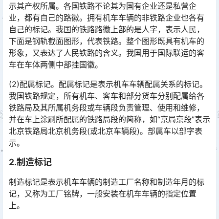
示其产权所属。各国铁路不论其为国有企业还是私营企
业，都有自己的路徽。拥有机车车辆的非铁路企业也各有
自己的标记。我国的铁路路徽上部的是人字，表示人民，
下面是钢轨截面图形，代表铁路。整个图形既具有机车的
形象，又表达了人民铁路的含义。我国用于国际联运的客
车在车体两侧中部挂国徽。󠅅󠅃󠄵󠅂󠄪󠇖󠆨󠆨󠇕󠆞󠆒󠅬󠇘󠆭󠆘󠇙󠆝󠅵󠇗󠆭󠆁󠄐󠇗󠅹󠅸󠇖󠆍󠅳󠇖󠅹󠅰󠇖󠆌󠅹
(2)配属标记。配属标记是表示机车车辆配属关系的标记。
我国铁路规定，所有机车、客车和部分货车分别配属给各
铁路局及其所属机务段或车辆段负责管理、使用和维修，
并在车上涂刷所配属的铁路局段的简称，如“京局京段”表示
北京铁路局北京机务段(或北京车辆段)。部属车以部字表
示。󠅅󠅃󠄵󠅂󠄪󠇖󠆨󠆨󠇕󠆞󠆒󠅬󠇘󠆭󠆘󠇙󠆝󠅵󠇗󠆭󠆁󠄐󠇗󠅹󠅸󠇖󠆍󠅳󠇖󠅹󠅰󠇖󠆌󠅹
2.制造标记
制造标记是表示机车车辆的制造工厂名称和制造年月的标
记，又称为工厂铭牌，一般安装在机车车辆的指定位置
上。