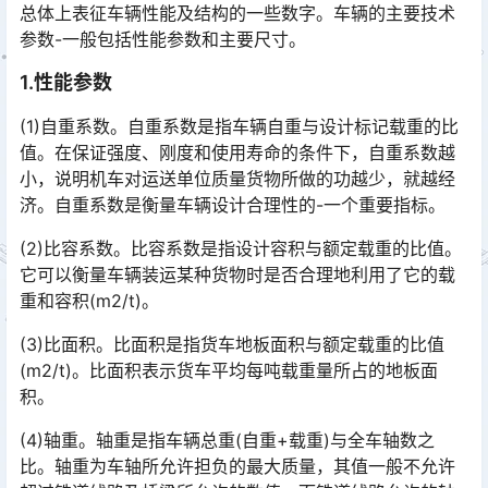
总体上表征车辆性能及结构的一些数字。车辆的主要技术
参数-一般包括性能参数和主要尺寸。
1.性能参数
(1)自重系数。自重系数是指车辆自重与设计标记载重的比
值。在保证强度、刚度和使用寿命的条件下，自重系数越
小，说明机车对运送单位质量货物所做的功越少，就越经
济。自重系数是衡量车辆设计合理性的-一个重要指标。󠅅󠅃󠄵󠅂󠄪󠇖󠆨󠆨󠇕󠆞󠆒󠅬󠇘󠆭󠆘󠇙󠆝󠅵󠇗󠆭󠆁󠄐󠇗󠅹󠅸󠇖󠆍󠅳󠇖󠅹󠅰󠇖󠆌󠅹
(2)比容系数。比容系数是指设计容积与额定载重的比值。
它可以衡量车辆装运某种货物时是否合理地利用了它的载
重和容积(m2/t)。
(3)比面积。比面积是指货车地板面积与额定载重的比值
(m2/t)。比面积表示货车平均每吨载重量所占的地板面
积。
(4)轴重。轴重是指车辆总重(自重+载重)与全车轴数之
比。轴重为车轴所允许担负的最大质量，其值一般不允许