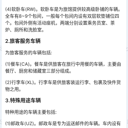
(4)软卧车(RW)。软卧车是为旅馆提供较高级卧铺的车辆。
全车有8~9个包间，一般每个包间内设有双层软垫铺位四
个。包间外侧有活动座机，两端分别设置乘务员室、茶
炉、厕所和洗脸室。󠅅󠅃󠄵󠅂󠄪󠇖󠆨󠆨󠇕󠆞󠆒󠅬󠇘󠆭󠆘󠇙󠆝󠅵󠇗󠆭󠆁󠄐󠇗󠅹󠅸󠇖󠆍󠅳󠇖󠅹󠅰󠇖󠆌󠅹
2.旅客服务车辆
为旅客服务的车辆包括:
(1)餐车(CA)。餐车是供旅客在旅行中用餐的车辆，主要由
餐厅、厨房和储藏室三部分组成。
(2)行李车(XL)。行李车是供旅客装运行李、包裹及快件货
物之用。
3.特殊用途车辆
特种用途的车辆主要包括:
(1)邮政车(UZ)。邮政车是专为运送邮件的车辆。车内设有