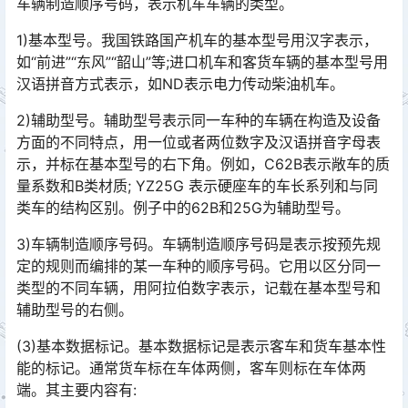
车辆制造顺序号码，表示机车车辆的类型。
1)基本型号。我国铁路国产机车的基本型号用汉字表示，
如“前进”“东风”“韶山”等;进口机车和客货车辆的基本型号用
汉语拼音方式表示，如ND表示电力传动柴油机车。
2)辅助型号。辅助型号表示同一车种的车辆在构造及设备
方面的不同特点，用一位或者两位数字及汉语拼音字母表
示，并标在基本型号的右下角。例如，C62B表示敞车的质
量系数和B类材质; YZ25G 表示硬座车的车长系列和与同
类车的结构区别。例子中的62B和25G为辅助型号。󠅅󠅃󠄵󠅂󠄪󠇖󠆨󠆨󠇕󠆞󠆒󠅬󠇘󠆭󠆘󠇙󠆝󠅵󠇗󠆭󠆁󠄐󠇗󠅹󠅸󠇖󠆍󠅳󠇖󠅹󠅰󠇖󠆌󠅹
3)车辆制造顺序号码。车辆制造顺序号码是表示按预先规
定的规则而编排的某一车种的顺序号码。它用以区分同一
类型的不同车辆，用阿拉伯数字表示，记载在基本型号和
辅助型号的右侧。󠅅󠅃󠄵󠅂󠄪󠇖󠆨󠆨󠇕󠆞󠆒󠅬󠇘󠆭󠆘󠇙󠆝󠅵󠇗󠆭󠆁󠄐󠇗󠅹󠅸󠇖󠆍󠅳󠇖󠅹󠅰󠇖󠆌󠅹
(3)基本数据标记。基本数据标记是表示客车和货车基本性
能的标记。通常货车标在车体两侧，客车则标在车体两
端。其主要内容有: