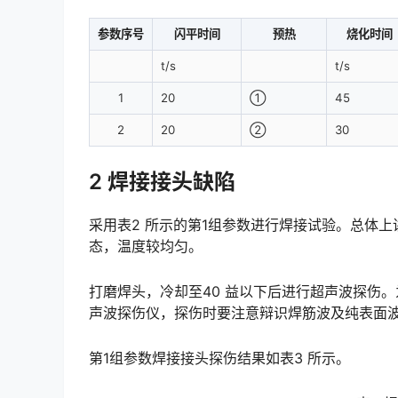
参数序号
闪平时间
预热
烧化时间
t/s
t/s
1
20
①
45
2
20
②
30
2 焊接接头缺陷
采用表2 所示的第1组参数进行焊接试验。总体
态，温度较均匀。
打磨焊头，冷却至40 益以下后进行超声波探伤。
声波探伤仪，探伤时要注意辩识焊筋波及纯表面波。󠅅󠅃󠄵󠅂󠄪󠇖󠆨󠆨󠇕󠆞󠆒󠅬󠇘󠆭󠆘󠇙󠆝󠅵󠇗󠆭󠆁󠄐󠇗󠅹󠅸󠇖󠆍󠅳󠇖󠅹󠅰
第1组参数焊接接头探伤结果如表3 所示。