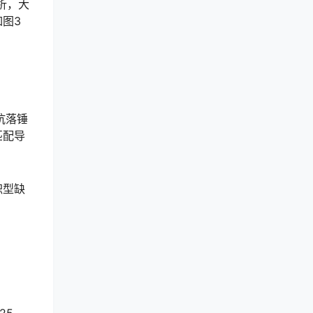
析，大
图3
抗落锤
匹配导
积型缺