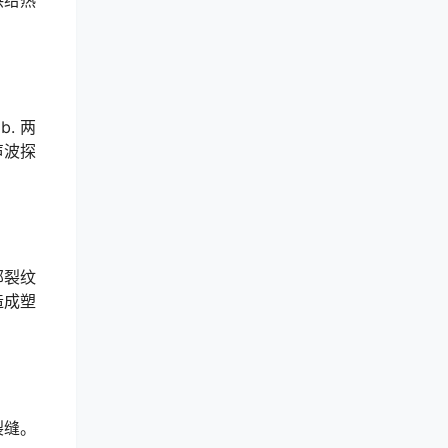
供给热
. 两
声波探
部裂纹
造成塑
裂缝。