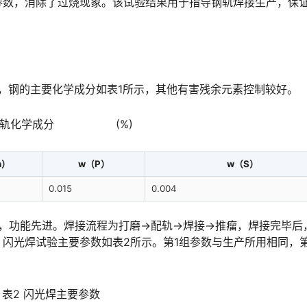
参数，消除了过烧现象。该试验结果用于指导钢轨焊接生产，保
焊，钢的主要化学成分如表1所示，其他有害残余元素控制较好。
 钢轨化学成分 (%)
n）
w（P）
w（S）
0.015
0.004
光焊接系统，功能先进。焊接流程为打磨→配轨→焊接→推瘤，焊接完毕
闪光焊试验主要参数如表2所示。第1组参数与生产所用相同，第
表2 闪光焊主要参数