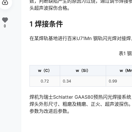
数，判断缺陷产生的原因为过烧，通过调节焊接
头超声波探伤合格。󠅅󠅃󠄵󠅂󠄪󠇖󠆨󠆨󠇕󠆞󠆒󠅬󠇘󠆭󠆘󠇙󠆝󠅵󠇗󠆭󠆁󠄐󠇗󠅹󠅸󠇖󠆍󠅳󠇖󠅹󠅰󠇖󠆌󠅹
1 焊接条件
0
在某焊轨基地进行百米U71Mn 钢轨闪光焊对接
表1
w（C）
w（Si）
w（M
0.72
0.34
0.99
焊机为瑞士Schlatter GAAS80预热闪
焊头外形尺寸、粗磨及精磨、正火、超声波探伤。
参数为改进后参数。󠅅󠅃󠄵󠅂󠄪󠇖󠆨󠆨󠇕󠆞󠆒󠅬󠇘󠆭󠆘󠇙󠆝󠅵󠇗󠆭󠆁󠄐󠇗󠅹󠅸󠇖󠆍󠅳󠇖󠅹󠅰󠇖󠆌󠅹