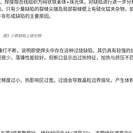
，焊接熔合线组织为网状铁素体+珠光体。对缺陷进行进一步分
渣。只有少量缺陷的裂缝尖端及局部裂缝壁上有硫化锰夹杂物，如
󠅵󠇗󠆭󠆁󠄐󠇗󠅹󠅸󠇖󠆍󠅳󠇖󠅹󠅰󠇖󠆌󠅹
图3 少数缺陷上硫化物
落锤打不断，说明即使焊头中存在这种过烧缺陷，其仍具有较强的
斑很少，落锤性能较好。但断口显示出过热特征，加热与挤压不
度梯度过小、热影响区过宽。过烧会导致晶粒边界熔化，产生体