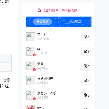
证了接
点击领取今天的签到奖励！
今日签到
连续签到
花衬衫i
5
50分钟前
铁头
5
1小时前
天天
5
3小时前
鬼魅网用户
后，检测
5
3小时前
2 组
家有小二欢乐
5
3小时前
qylrsj