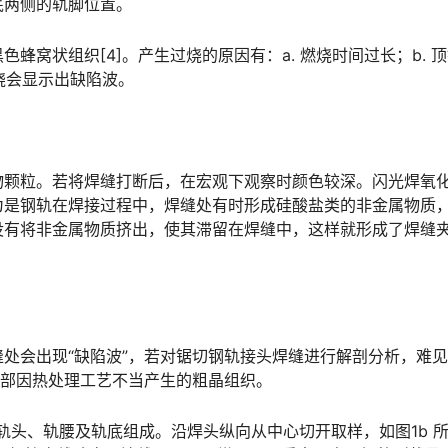
󠄐󠇗󠅹󠅸󠇖󠆍󠅳󠇖󠅹󠅰󠇖󠆌󠅹
蜂窝状组织[4]。产生过烧的原因有：a. 燃烧时间过长；b. 
󠆁󠄐󠇗󠅹󠅸󠇖󠆍󠅳󠇖󠅹󠅰󠇖󠆌󠅹
物颗粒。若将焊缝打断后，在宏观下观察时颜色较深。闪光焊氧
为是钢轨在焊接过程中，焊缝处有时形成硅酸盐类的非金属物质
没有将非金属物质挤出，使其滞留在焊缝中，这样就形成了焊缝
处会出现“缺陷波”，若对锯切钢轨接头焊缝进行解剖分析，难
󠆒󠅬󠇘󠆭󠆘󠇙󠆝󠅵󠇗󠆭󠆁󠄐󠇗󠅹󠅸󠇖󠆍󠅳󠇖󠅹󠅰󠇖󠆌󠅹
轨头、轨腰及轨底组成。沿焊头纵向从中心切开取样，如图1b 