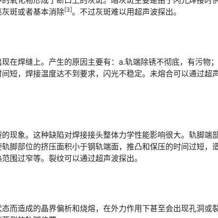
中的氧化物形成了断口上的灰斑。暗灰斑主要是由于闪光焊接时
[3]
󠄐󠇗󠅹󠅸󠇖󠆍󠅳󠇖󠅹󠅰󠇖󠆌󠅹
。不过灰斑难以用超声波探出。
在焊缝上。产生的原因主要有：a.轨端除锈不彻底，有污物；b
时间短，焊接温度达不到要求，闪光不稳定。未熔合可以通过超
裂的现象。这种缺陷对焊接接头整体力学性能影响很大。轨脚端
使轨脚部位的挤压面积小于钢轨端面，推凸和保压的时间过短，
󠆞󠆒󠅬󠇘󠆭󠆘󠇙󠆝󠅵󠇗󠆭󠆁󠄐󠇗󠅹󠅸󠇖󠆍󠅳󠇖󠅹󠅰󠇖󠆌󠅹
状态而造成的晶界偏析和烧熔，在外力作用下甚至会出现孔洞或