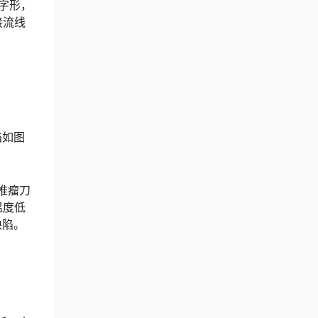
字形，
接流线
陷如图
推瘤刀
温度低
󠇖󠆌󠅹