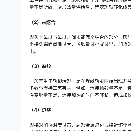
工件径向流动排溢，未被排挤干净而残留在焊缝
量不足所致，增加热量供给后，暗灰斑就转化成亮灰斑或者基本消除󠅅󠅃󠄵󠅂󠄪󠇖󠆨󠆨󠇕󠆞󠆒󠅬󠇘󠆭󠆘󠇙󠆝󠅵󠇗󠆭
（2）未熔合
焊头上母材与母材之间未能完全结合的部分一般出现
个接头端面间隙过大，顶锻量过小或过早，加热
出。󠅅󠅃󠄵󠅂󠄪󠇖󠆨󠆨󠇕󠆞󠆒󠅬󠇘󠆭󠆘󠇙󠆝󠅵󠇗󠆭󠆁󠄐󠇗󠅹󠅸󠇖󠆍󠅳󠇖󠅹󠅰󠇖󠆌󠅹
（3）裂纹
一般产生于轨脚端部，是在焊缝轨脚两端出现开
多数与焊接工艺有关，例如，焊接顶锻量不足，
性变形量不足；焊接加热的时间不够长，造成加热范围过窄等。裂纹可以通过超声波探出。󠅅󠅃󠄵󠅂󠄪󠇖󠆨󠆨󠇕
（4）过烧
焊接时加热温度过高，局部金属熔化或接近熔化