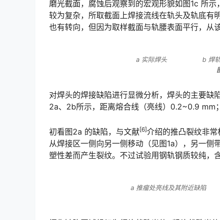
磨光截面，腐蚀后观察到的宏观形貌如图1c 所
较为复杂，所取截面上焊接流线在轨头及轨底有
也有转向，但因为取样截面与轨腰表面平行，从该方向显示不出。󠅅󠅃󠄵󠅂󠄪󠇖󠆨󠆨󠇕󠆞󠆒󠅬󠇘󠆭󠆘󠇙󠆝󠅵󠇗󠆭󠆁
a 实际焊头 b 焊轨
对焊头的焊接缺陷进行显微分析，焊头的主要缺陷
2a、2b所示，距离熔合线（亮线）0.2~0.9 mm；也有很少量缺陷位于亮线上，如图2c所示。󠅅󠅃󠄵󠅂󠄪󠇖
[6]
初看图2a 的缺陷，与文献
介绍的推凸裂纹非常
从焊接区一侧向另一侧移动（见图1a），另一侧
塑性差而产生裂纹。不过试验用钢轨钢质较纯，含S 量低；焊接实验时，推瘤时温度较高，基本上可以排除推瘤
a 推瘤处亮线及其附