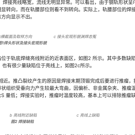
示，焊接亮线略宽，流线无明显异常。可以看出，由于钢轨形状呈I
明显转向，而在轨腰部位则看不到转向。实际上，轨腰部位的焊
󠇗󠅹󠅸󠇖󠆍󠅳󠇖󠅹󠅰󠇖󠆌󠅹
横截面及取样方向 c 接头宏观形貌渊焊态冤
图1焊头形状及接头宏观形貌
位于轨底焊缝亮线附近的近表面区，如图2 所示。其中多数缺
󠆨󠆨󠇕󠆞󠆒󠅬󠇘󠆭󠆘󠇙󠆝󠅵󠇗󠆭󠆁󠄐󠇗󠅹󠅸󠇖󠆍󠅳󠇖󠅹󠅰󠇖󠆌󠅹
相近。推凸裂纹产生的原因是焊接末期顶锻完成后要进行推瘤，
带状组织受垂向力产生较最大弯曲，因偏析、非金属杂夹、推瘤
缺陷。󠅅󠅃󠄵󠅂󠄪󠇖󠆨󠆨󠇕󠆞󠆒󠅬󠇘󠆭󠆘󠇙󠆝󠅵󠇗󠆭󠆁󠄐󠇗󠅹󠅸󠇖󠆍󠅳󠇖󠅹󠅰
近缺陷 b 亮线附近缺陷 c 亮线上缺陷
图2 焊接缺陷