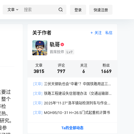
文章
登录
快速注册
关于作者
关注
私信
轨哥
首席技师
Lv7
文章
评论
关注
粉丝
3815
797
6
1669
[文章]
三伏天钢轨也会“中暑”？中国铁路用这三招
破解热胀冷缩难题
主要过
[文章]
铁路工程建设失信管理办法（交通运输部
，整个
令2026年第15号）
[文章]
2025年“11·27”洛羊镇站检测列车与作业人
等检
员相撞重大交通事故
过热、
[文章]
MGH95/10-31 H=26.5门式起重机计算书
研究。
接参
Ta的全部动态