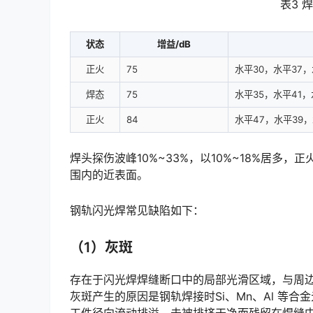
表3 
状态
增益/dB
正火
75
水平30，水平37，
焊态
75
水平35，水平41，
正火
84
水平47，水平39，
焊头探伤波峰10%~33%，以10%~18%居多
围内的近表面。
钢轨闪光焊常见缺陷如下：
（1）灰斑
存在于闪光焊焊缝断口中的局部光滑区域，与周
灰斑产生的原因是钢轨焊接时Si、Mn、Al 等