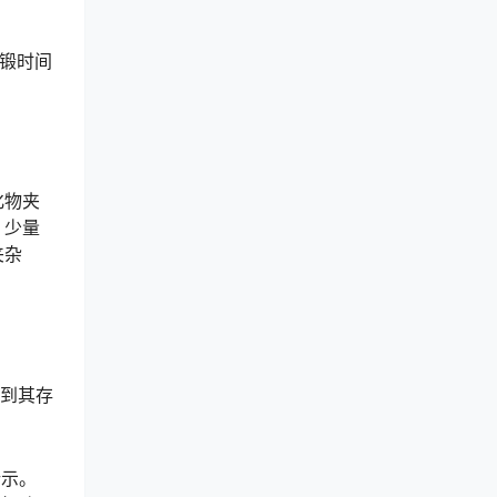
顶锻时间
化物夹
，少量
夹杂
见到其存
所示。