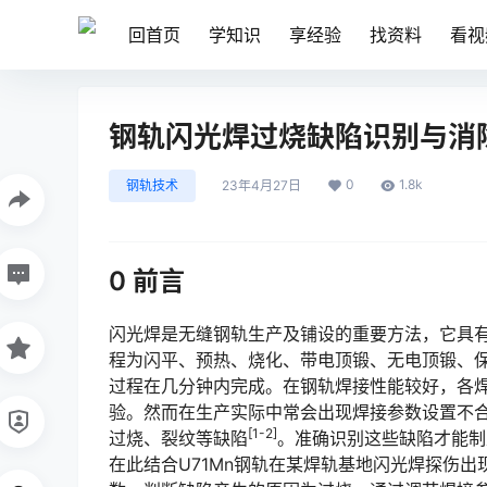
回首页
学知识
享经验
找资料
看视
钢轨闪光焊过烧缺陷识别与消
0
1.8k
钢轨技术
23年4月27日
0 前言
闪光焊是无缝钢轨生产及铺设的重要方法，它具
程为闪平、预热、烧化、带电顶锻、无电顶锻、
过程在几分钟内完成。在钢轨焊接性能较好，各
验。然而在生产实际中常会出现焊接参数设置不
[1-2]
过烧、裂纹等缺陷󠅅󠅃󠄵󠅂󠄪󠇖󠆨󠆨󠇕󠆞󠆒󠅬󠇘󠆭󠆘󠇙󠆝󠅵󠇗󠆭󠆁󠄐󠇗󠅹󠅸󠇖󠆍󠅳󠇖󠅹󠅰󠇖󠆌󠅹
。准确识别这些缺陷才能制
在此结合U71Mn钢轨在某焊轨基地闪光焊探伤