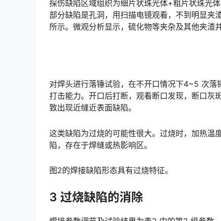
探伤缺陷区域组织为细片状珠光体+粗片状珠光体
部分缺陷是孔洞，用扫描电镜观看，不到明显夹
所示。微观分析显示，硫化物等夹杂及其他夹渣并非形成缺陷的主要原因。󠅅󠅃󠄵󠅂󠄪󠇖󠆨󠆨󠇕󠆞󠆒󠅬󠇘󠆭󠆘󠇙
对焊头进行落锤试验，在不开口情况下4~5 次
打击能力。开口后打断，观看断口发现，断口灰
致出现近缝近表面缺陷。󠅅󠅃󠄵󠅂󠄪󠇖󠆨󠆨󠇕󠆞󠆒󠅬󠇘󠆭󠆘󠇙󠆝󠅵󠇗󠆭󠆁󠄐󠇗󠅹󠅸󠇖󠆍󠅳󠇖󠅹󠅰󠇖󠆌󠅹
这类缺陷为过烧的可能性很大。过烧时，加热温
陷，存在于焊缝或热影响区。
图2的焊接缺陷形态具有过烧特征。
3 过烧缺陷的消除