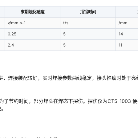
末期烧化速度
顶锻时间
v/mm·s-1
t/s
/mm
0.25
5
14
2.4
5
11
上讲，焊接装配较好，实时焊接参数曲线稳定，接头推瘤时处于亮
为了节约时间，部分焊头在焊态下探伤。探伤仪为CTS-1003 
󠆌󠅹