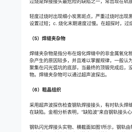
过烧是焊接接头最危险的缺陷之一，常出现在轨底两侧的轨脚位置。󠅅󠅃󠄵󠅂󠄪󠇖󠆨󠆨󠇕󠆞󠆒󠅬󠇘󠆭󠆘󠇙󠆝󠅵󠇗󠆭
轻度过烧时出现细小炭黑斑点，严重过烧时出现黑色
设置过短；c. 烧化末期速度过慢。在超探时，过烧会显示出缺陷波。󠅅󠅃󠄵󠅂󠄪󠇖󠆨󠆨󠇕󠆞󠆒󠅬󠇘󠆭󠆘󠇙󠆝󠅵󠇗󠆭
（5）焊缝夹杂物
焊缝夹杂物是指分布在熔化焊缝中的非金属氧化
杂产生的原因较多，并且难以掌握规律，一般认
聚集在闪光弧坑的底部，当最终的顶锻完成后，
物。焊缝夹杂物可以通过超声波探出。󠅅󠅃󠄵󠅂󠄪󠇖󠆨󠆨󠇕󠆞󠆒󠅬󠇘󠆭󠆘󠇙󠆝󠅵󠇗󠆭󠆁󠄐󠇗󠅹󠅸󠇖󠆍󠅳󠇖󠅹󠅰󠇖󠆌󠅹
（6）粗晶组织
采用超声波探伤检查钢轨焊接接头，有时轨头焊缝
在缺陷。金相分析表明，“缺陷波”来自钢轨接头心部因热处理工艺不当产生的粗晶组织。󠅅󠅃󠄵󠅂󠄪󠇖󠆨󠆨󠇕󠆞
钢轨闪光焊接头实物、横截面如图1所示，钢轨由