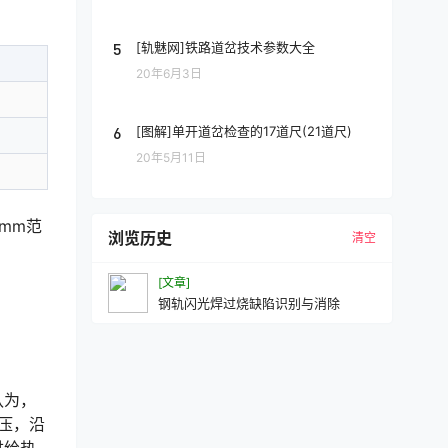
5
[轨魅网]铁路道岔技术参数大全
20年6月3日
6
[图解]单开道岔检查的17道尺(21道尺)
20年5月11日
mm范
浏览历史
清空
[文章]
钢轨闪光焊过烧缺陷识别与消除
认为，
压，沿