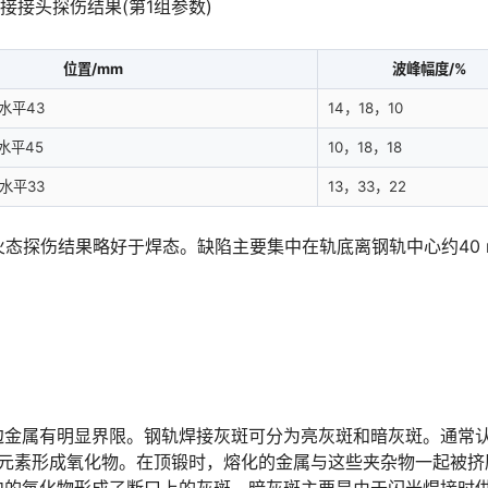
焊接接头探伤结果(第1组参数)
位置/mm
波峰幅度/%
水平43
14，18，10
水平45
10，18，18
水平33
13，33，22
，正火态探伤结果略好于焊态。缺陷主要集中在轨底离钢轨中心约40 
边金属有明显界限。钢轨焊接灰斑可分为亮灰斑和暗灰斑。通常
合金元素形成氧化物。在顶锻时，熔化的金属与这些夹杂物一起被挤