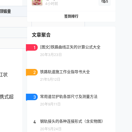
5
4小时前
顶锻量
试样数
签到排行
文章聚合
1
[图文]铁路曲线正矢的计算公式大全
20年3月23日
2
铁路轨道施工作业指导书大全
红状
21年5月12日
便携式超
3
常用道岔护轨各部尺寸及测量方法
20年9月11日
4
钢轨接头的各种连接形式（含实物图）
20年5月24日