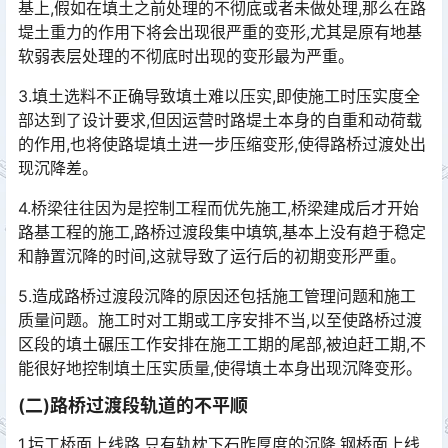
基上,假如在填土之前处理的不彻底或者未做处理,那么在路
堤土重力的作用下将会出现很严重的变形,尤其是原有地基
软弱表层处理的不彻底时出现的变形最为严重。󠅅󠅃󠄵󠅂󠄪󠇖󠆨󠆨󠇕󠆞󠆒󠅬󠇘󠆭󠆘󠇙󠆝󠅵󠇗󠆭󠆁󠄐󠇗󠅹󠅸󠇖󠆍󠅳󠇖󠅹󠅰󠇖󠆌󠅹
3.填土选料不正确导致填土难以压实,即使施工时压实度全
部达到了设计要求,但因运营时路堤土本身的自重和动荷载
的作用,也将使路堤填土进一步压缩变形,使得路桥过渡处出
现沉降差。󠅅󠅃󠄵󠅂󠄪󠇖󠆨󠆨󠇕󠆞󠆒󠅬󠇘󠆭󠆘󠇙󠆝󠅵󠇗󠆭󠆁󠄐󠇗󠅹󠅸󠇖󠆍󠅳󠇖󠅹󠅰󠇖󠆌󠅹
4.桥梁往往因为是控制工程而优先施工,桥梁建成后才开始
路基工程的施工,路桥过渡段集中填筑,基本上没有趋于稳定
和静置沉降的时间,这就导致了运行后的初期变形严重。
5.造成路桥过渡段沉降的原因还包括施工管理问题和施工
质量问题。施工时对工期或工序安排不当,以至使路桥过渡
区段的填土碾压工作安排在施工工期的尾部,被迫赶工期,不
能很好地控制填土压实质量,使得填土本身出现沉降变形。󠅅󠅃󠄵󠅂󠄪󠇖󠆨󠆨󠇕󠆞󠆒󠅬󠇘󠆭󠆘󠇙󠆝󠅵󠇗󠆭󠆁󠄐󠇗󠅹󠅸󠇖󠆍󠅳󠇖󠅹󠅰󠇖󠆌󠅹
(二)路桥过渡段轨道的不平顺
1.圬工桥面上线路,只有轨枕下石昨厚度的沉降,钢桥面上线