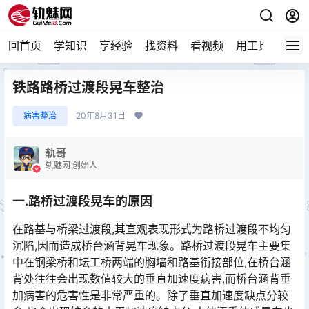
回首页
学知识
享经验
找资料
看视频
用工具
论技
铁路路桥过渡段晃车整治
病害整治
20年8月31日
轨哥
轨魅网 创始人
一.路桥过渡段晃车的原因
在路基与桥梁过渡段,其直观表现形式为路桥过渡段不均匀
沉陷,因而造成桥台涵背晃车现象。路桥过渡段晃车主要集
中在钢梁桥和坛工桥两端的胸墙和路基衔接部位,在桥台涵
背处往往会出现数值较大的垂直加速度病害,而桥台涵背垂
加病害的危害性是非常严重的。除了垂直加速度缺点分较