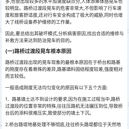
多,也会出现较多的水平加速度缺点分,人体添乘体感晃车也
较明显。路桥过渡段晃车的危害非常大,不但影响了行车速
度和旅客舒适度,还对行车安全构成了极大的威胁,同时也增
大了线桥设备养护维修的工作量。󠅅󠅃󠄵󠅂󠄪󠇖󠆨󠆨󠇕󠆞󠆒󠅬󠇘󠆭󠆘󠇙󠆝󠅵󠇗󠆭󠆁󠄐󠇗󠅹󠅸󠇖󠆍󠅳󠇖󠅹󠅰󠇖󠆌󠅹
因此,要总结出其破坏模式,分析病害原因,找出合适的维修与
补救方法来达到防治晃车的目的。
(一)路桥过渡段晃车根本原因
路桥过渡段出现的晃车现象的最根本原因在于桥台和路基
的刚度存在着悬殊的差异,路基填料固结程度较差,强度相对
而言较低。
一般造成刚度无法均匀变化的原因有以下五个方面:
1．路基填土达不到设计的要求,因为在施工过程当中,路桥
过渡段的位置非常的特殊,往往压路机无法碾压到位,导致桥
台后的添料很难压实,致使部分的填土下沉。
2.桥台路堤地基处理不够彻底,往往桥头路堤都位于天然地