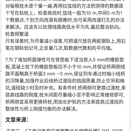
对每根枕木逐个量一遍,再用拉弦线的方法把测得的数据逐
个写在轨枕上，检查高低时,弦线一般为10 m,中间5 m为1
个数据点,个别方向改道有困难时,也可采用改道钉孔的办法
来解决。应该先以处理线路高低水平为先,最后整治轨向。
检查频繁道󠅅󠅃󠄵󠅂󠄪󠇖󠆨󠆨󠇕󠆞󠆒󠅬󠇘󠆭󠆘󠇙󠆝󠅵󠇗󠆭󠆁󠄐󠇗󠅹󠅸󠇖󠆍󠅳󠇖󠅹󠅰󠇖󠆌󠅹
尺有误差时,为尽量减小误差,可把道尺放在两股钢轨上,用石
笔在钢轨划记号,正反量几次,取数据代数和的平均值。
7.为了增加桥面弹性可在铁垫板下适当垫入5 mm的橡胶垫
板,混凝土枕下的橡胶垫板应不小于10 mm,并保证桥两侧线
路平面略高于桥面3 mm ~5 mm,保证列车通过时缩小线桥
的沉降量,加强作业后线桥过渡段的捣固质量,防止空吊和暗
坑,道硅缺少时及时补充。有条件时,桥两侧可更换过渡枕,来
提高线路的刚度,枕木间距尽量缩小至不影响正常维修即可,
桥两侧宜采用更换桥枕,用加长护轨的方法来提高过渡段的
整体性与桥上刚度均衡的办法解决。󠅅󠅃󠄵󠅂󠄪󠇖󠆨󠆨󠇕󠆞󠆒󠅬󠇘󠆭󠆘󠇙󠆝󠅵󠇗󠆭󠆁󠄐󠇗󠅹󠅸󠇖󠆍󠅳󠇖󠅹󠅰󠇖󠆌󠅹
文章来源：