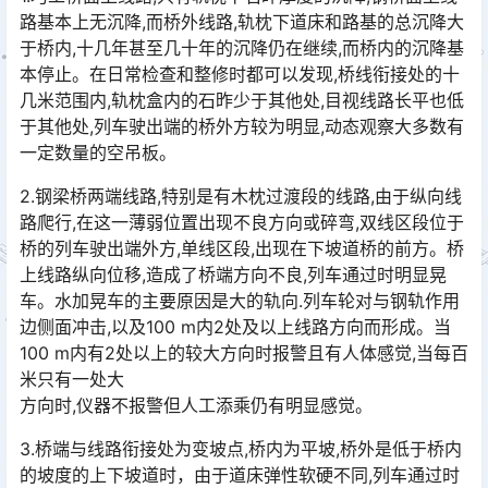
路基本上无沉降,而桥外线路,轨枕下道床和路基的总沉降大
于桥内,十几年甚至几十年的沉降仍在继续,而桥内的沉降基
本停止。在日常检查和整修时都可以发现,桥线衔接处的十
几米范围内,轨枕盒内的石昨少于其他处,目视线路长平也低
于其他处,列车驶出端的桥外方较为明显,动态观察大多数有
一定数量的空吊板。󠅅󠅃󠄵󠅂󠄪󠇖󠆨󠆨󠇕󠆞󠆒󠅬󠇘󠆭󠆘󠇙󠆝󠅵󠇗󠆭󠆁󠄐󠇗󠅹󠅸󠇖󠆍󠅳󠇖󠅹󠅰󠇖󠆌󠅹
2.钢梁桥两端线路,特别是有木枕过渡段的线路,由于纵向线
路爬行,在这一薄弱位置出现不良方向或碎弯,双线区段位于
桥的列车驶出端外方,单线区段,出现在下坡道桥的前方。桥
上线路纵向位移,造成了桥端方向不良,列车通过时明显晃
车。水加晃车的主要原因是大的轨向.列车轮对与钢轨作用
边侧面冲击,以及100 m内2处及以上线路方向而形成。当
100 m内有2处以上的较大方向时报警且有人体感觉,当每百
米只有一处大󠅅󠅃󠄵󠅂󠄪󠇖󠆨󠆨󠇕󠆞󠆒󠅬󠇘󠆭󠆘󠇙󠆝󠅵󠇗󠆭󠆁󠄐󠇗󠅹󠅸󠇖󠆍󠅳󠇖󠅹󠅰󠇖󠆌󠅹
方向时,仪器不报警但人工添乘仍有明显感觉。
3.桥端与线路衔接处为变坡点,桥内为平坡,桥外是低于桥内
的坡度的上下坡道时，由于道床弹性软硬不同,列车通过时