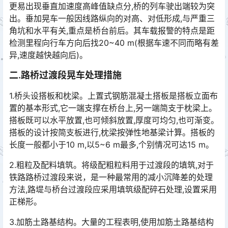
更易出现垂直加速度高峰值缺点分,桥的列车驶出端较为突
出。垂加晃车一般因线路纵向的对高、对低形成,与严重三
角坑和水平有关,重点是桥台前后。其车载报警的特点是距
检测里程向行车方向后找20~40 m(根据车速不同而略有差
异,速度越快越向后)。󠅅󠅃󠄵󠅂󠄪󠇖󠆨󠆨󠇕󠆞󠆒󠅬󠇘󠆭󠆘󠇙󠆝󠅵󠇗󠆭󠆁󠄐󠇗󠅹󠅸󠇖󠆍󠅳󠇖󠅹󠅰󠇖󠆌󠅹
二.路桥过渡段晃车处理措施
1.桥头设搭板和枕梁。上置式钢筋混凝土搭板是搭板立面布
置的基本形式,它一端支撑在桥台上,另一端简支于枕梁上。
搭板既可以水平放置,也可倾斜放置,厚度可均匀,也可渐变。
搭板的设计按简支板进行,枕梁按弹性地基梁计算。搭板的
长度一般都小于10 m,以5~6 m最多,个别情况可达15 m。󠅅󠅃󠄵󠅂󠄪󠇖󠆨󠆨󠇕󠆞󠆒󠅬󠇘󠆭󠆘󠇙󠆝󠅵󠇗󠆭󠆁󠄐󠇗󠅹󠅸󠇖󠆍󠅳󠇖󠅹󠅰󠇖󠆌󠅹
2.粗粒及配料填筑。将级配粗粒料用于过渡段的填筑,对于
铁路路桥过渡段来说，是一种最常用的减小沉降差的处理
方法,路堤与桥台过渡段应采用填筑级配碎石处理,设置采用
正梯形。󠅅󠅃󠄵󠅂󠄪󠇖󠆨󠆨󠇕󠆞󠆒󠅬󠇘󠆭󠆘󠇙󠆝󠅵󠇗󠆭󠆁󠄐󠇗󠅹󠅸󠇖󠆍󠅳󠇖󠅹󠅰󠇖󠆌󠅹
3.加筋土路基结构。大量的工程表明,使用加筋土路基结构