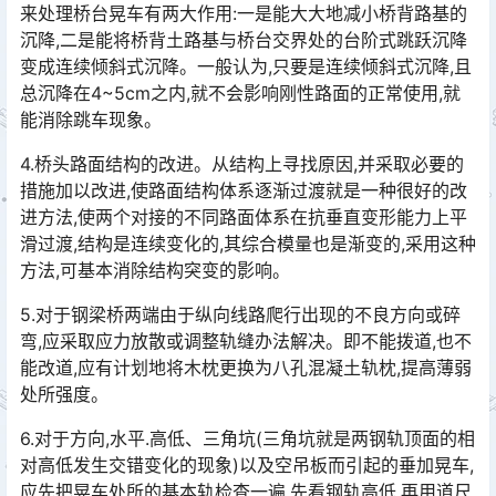
来处理桥台晃车有两大作用:一是能大大地减小桥背路基的
沉降,二是能将桥背土路基与桥台交界处的台阶式跳跃沉降
变成连续倾斜式沉降。一般认为,只要是连续倾斜式沉降,且
总沉降在4~5cm之内,就不会影响刚性路面的正常使用,就
能消除跳车现象。󠅅󠅃󠄵󠅂󠄪󠇖󠆨󠆨󠇕󠆞󠆒󠅬󠇘󠆭󠆘󠇙󠆝󠅵󠇗󠆭󠆁󠄐󠇗󠅹󠅸󠇖󠆍󠅳󠇖󠅹󠅰󠇖󠆌󠅹
4.桥头路面结构的改进。从结构上寻找原因,并采取必要的
措施加以改进,使路面结构体系逐渐过渡就是一种很好的改
进方法,使两个对接的不同路面体系在抗垂直变形能力上平
滑过渡,结构是连续变化的,其综合模量也是渐变的,采用这种
方法,可基本消除结构突变的影响。󠅅󠅃󠄵󠅂󠄪󠇖󠆨󠆨󠇕󠆞󠆒󠅬󠇘󠆭󠆘󠇙󠆝󠅵󠇗󠆭󠆁󠄐󠇗󠅹󠅸󠇖󠆍󠅳󠇖󠅹󠅰󠇖󠆌󠅹
5.对于钢梁桥两端由于纵向线路爬行出现的不良方向或碎
弯,应采取应力放散或调整轨缝办法解决。即不能拨道,也不
能改道,应有计划地将木枕更换为八孔混凝土轨枕,提高薄弱
处所强度。󠅅󠅃󠄵󠅂󠄪󠇖󠆨󠆨󠇕󠆞󠆒󠅬󠇘󠆭󠆘󠇙󠆝󠅵󠇗󠆭󠆁󠄐󠇗󠅹󠅸󠇖󠆍󠅳󠇖󠅹󠅰󠇖󠆌󠅹
6.对于方向,水平.高低、三角坑(三角坑就是两钢轨顶面的相
对高低发生交错变化的现象)以及空吊板而引起的垂加晃车,
应先把晃车处所的基本轨检查一遍,先看钢轨高低,再用道尺