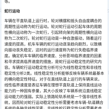
等。󠅅󠅃󠄵󠅂󠄪󠇖󠆨󠆨󠇕󠆞󠆒󠅬󠇘󠆭󠆘󠇙󠆝󠅵󠇗󠆭󠆁󠄐󠇗󠅹󠅸󠇖󠆍󠅳󠇖󠅹󠅰󠇖󠆌󠅹
蛇行运动
车辆在平直轨道上运行时，轮对横摆和摇头自由度耦合的
周期性运动称为蛇行运动。轮对蛇行运动引起车体的周期
性横向运动称为一次蛇行，引起转向架的周期性横向运动
称为二次蛇行。轮对蛇行运动是一种自激振动，随着运行
速度的提高，机车车辆的蛇行运动逐渐趋向剧烈，以致横
向振动丧失稳定，这时的运行速度称为蛇行失稳临界速
度。确定机车车辆的临界速度、分析影响临界速度的因素
和寻求提高临界速度的措施，是蛇行运动稳定性的研究内
容。车辆蛇行运动稳定性分析可分为线性稳定性和非线性
稳定性分析2类。线性稳定性分析能够反映车辆系统最基本
的横向稳定性特征。对于在直线轨道上运行的车辆来说，
线性临界速度是表征车辆在理想平直轨道上保持直线运动
能力的一种固有参量，其大小反映了车辆系统沿直线稳定
运动能力的强弱。实际上铁路轮轨系统是一个强非线性系
统，因而轮对蛇行运动稳定性分析需要考虑车辆-轨道耦合
系统的各种非线性因素。非线性蛇行稳定性分析需要考虑