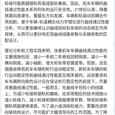
轮缘可能爬越钢轨而造成脱轨事故。因此，机车车辆的曲
线通过性能关系到列车的运行安全性。21世纪以来，随着
铁路向高速化、重载化方向发展，车辆和轨道动态耦合作
用加剧，基于车辆-轨道耦合动力学理论进行曲线通过性能
分析，可以更准确地认识曲线段轮轨系统的动态相互作用
规律，从而可以更好地实现曲线线路参数与车辆参数的匹
配设计。󠅅󠅃󠄵󠅂󠄪󠇖󠆨󠆨󠇕󠆞󠆒󠅬󠇘󠆭󠆘󠇙󠆝󠅵󠇗󠆭󠆁󠄐󠇗󠅹󠅸󠇖󠆍󠅳󠇖󠅹󠅰󠇖󠆌󠅹
理论分析和工程实践表明，改善机车车辆曲线通过性能的
主要措施包括：减小一系和二系悬挂回转刚度，减小一系
横向刚度，减小轴距，增大轮轨等效锥度等。但是，这些
措施会降低机车车辆的蛇行运动稳定性，即机车车辆的蛇
行运动稳定性和曲线通过性能是互相矛盾的。这就要求机
车车辆转向架的设计应在保证蛇行稳定性的前提下，尽量
改善曲线通过性能。一般而言，在曲线半径较小的线路
上，为减少轮缘和钢轨的磨耗，应采用相应的技术措施以
减小轮缘力、减小轮缘和钢轨侧面摩擦系数、降低轮缘和
钢轨侧面摩擦速度。为了减小或消除轮缘力，需要改进转
向架结构设计，尽可能扩大蠕滑导向的工作范围。为了降