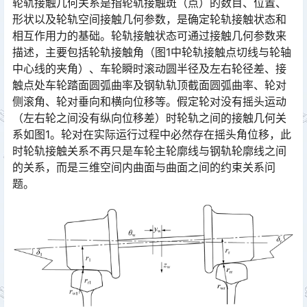
轮轨接触几何关系是指轮轨接触斑（点）的数目、位置、
形状以及轮轨空间接触几何参数，是确定轮轨接触状态和
相互作用力的基础。轮轨接触状态可通过接触几何参数来
描述，主要包括轮轨接触角（图1中轮轨接触点切线与轮轴
中心线的夹角）、车轮瞬时滚动圆半径及左右轮径差、接
触点处车轮踏面圆弧曲率及钢轨轨顶截面圆弧曲率、轮对
侧滚角、轮对垂向和横向位移等。假定轮对没有摇头运动
（左右轮之间没有纵向位移差）时轮轨之间的接触几何关
系如图1。轮对在实际运行过程中必然存在摇头角位移，此
时轮轨接触关系不再只是车轮主轮廓线与钢轨轮廓线之间
的关系，而是三维空间内曲面与曲面之间的约束关系问
题。󠅅󠅃󠄵󠅂󠄪󠇖󠆨󠆨󠇕󠆞󠆒󠅬󠇘󠆭󠆘󠇙󠆝󠅵󠇗󠆭󠆁󠄐󠇗󠅹󠅸󠇖󠆍󠅳󠇖󠅹󠅰󠇖󠆌󠅹