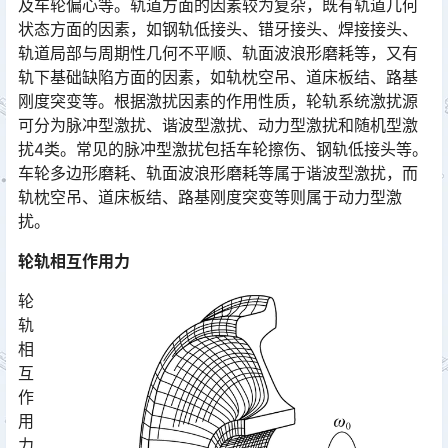
及车轮偏心等。轨道方面的因素较为复杂，既有轨道几何
状态方面的因素，如钢轨低接头、错牙接头、焊接接头、
轨道局部与周期性几何不平顺、轨面波浪形磨耗等，又有
轨下基础缺陷方面的因素，如轨枕空吊、道床板结、路基
刚度突变等。根据激扰因素的作用性质，轮轨系统激扰源
可分为脉冲型激扰、谐波型激扰、动力型激扰和随机型激
扰4类。常见的脉冲型激扰包括车轮擦伤、钢轨低接头等。
车轮多边形磨耗、轨面波浪形磨耗等属于谐波型激扰，而
轨枕空吊、道床板结、路基刚度突变等则属于动力型激
扰。󠅅󠅃󠄵󠅂󠄪󠇖󠆨󠆨󠇕󠆞󠆒󠅬󠇘󠆭󠆘󠇙󠆝󠅵󠇗󠆭󠆁󠄐󠇗󠅹󠅸󠇖󠆍󠅳󠇖󠅹󠅰󠇖󠆌󠅹
轮轨相互作用力
轮
轨
相
互
作
用
力