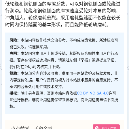
低轮缘和钢轨侧面的摩擦系数，可以对钢轨侧面或轮缘进
行润滑。轮缘和钢轨侧面的摩擦速度受轮对冲角的影响，
冲角越大，轮缘磨耗愈烈。采用磨耗型踏面不仅能在较长
时间内保持踏面的基本形状，而且能降低轮轨磨耗。󠅅󠅃󠄵󠅂󠄪󠇖󠆨󠆨󠇕󠆞󠆒󠅬󠇘󠆭󠆘󠇙󠆝󠅵󠇗󠆭󠆁󠄐󠇗󠅹󠅸󠇖󠆍󠅳󠇖󠅹󠅰󠇖󠆌󠅹
风险：
本站内容仅作技术交流参考，不构成决策依据，所涉标准可
能已失效，请谨慎采用。
声明：
本站内容由用户上传或投稿，其版权及合规性由用户自行承
担。若存在侵权或违规内容，请通过左侧「举报」通道提交举证，
我们将在24小时内核实并下架。
赞助：
本站部分内容涉及收费，费用用于网站维护及持续发展，非
内容定价依据。用户付费行为视为对本站技术服务的自愿支持，不
承诺内容永久可用性或技术支持。
授权：
除非另有说明，否则本站内容依据
CC BY-NC-SA 4.0
许可
证进行授权。非商业用途需保留来源标识，商业用途需申请书面授
权。
点点赞赏，手留余香
给TA打赏