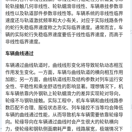
轮轨接触几何非线性、轮轨蠕滑非线性、车辆悬挂参数非
线性以及轨道部件参数非线性等。车辆系统的非线性临界
速度还与轨道激扰频率和大小有关，对应于实际线路条件
的蛇行失稳临界速度称之为实际临界速度。通常而言，车
辆的实际蛇行失稳临界速度要低于线性临界速度，而高于
非线性临界速度。󠅅󠅃󠄵󠅂󠄪󠇖󠆨󠆨󠇕󠆞󠆒󠅬󠇘󠆭󠆘󠇙󠆝󠅵󠇗󠆭󠆁󠄐󠇗󠅹󠅸󠇖󠆍󠅳󠇖󠅹󠅰󠇖󠆌󠅹
车辆曲线通过
车辆通过曲线轨道时，曲线线形变化将导致轮轨动态相互
作用发生变化。一方面，车辆与曲线轨道的横向相互作用
加剧；另一方面，曲线轨道线形及结构参数对列车运行安
全性、平稳性和乘坐舒适性的影响显著。理想情况下，机
车车辆依靠内外钢轨上轮轨蠕滑力的差异实现轮对导向，
轮缘不与钢轨接触。实际工程中，机车车辆和曲线线路参
数匹配不合理、服役状态恶化、列车操控不当等均会降低
车辆的曲线通过性能，从而导致机车车辆需要依靠轮缘导
向。轮缘导向在车辆通过曲线时会产生很大的轮轨横向
力，使轮缘和钢轨侧面磨耗严重，线路展宽，极端情况下