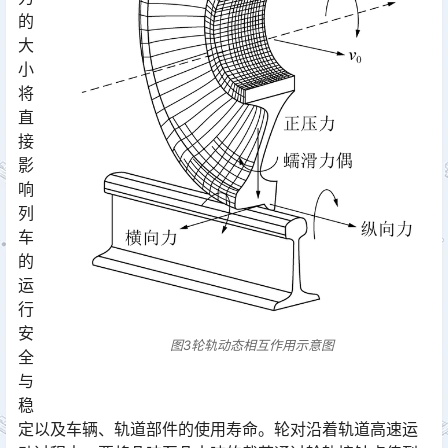
的
大
小
将
直
接
影
响
列
车
的
运
行
安
图3轮轨动态相互作用示意图
全
与
稳
定以及车辆、轨道部件的使用寿命。轮对沿着轨道高速运