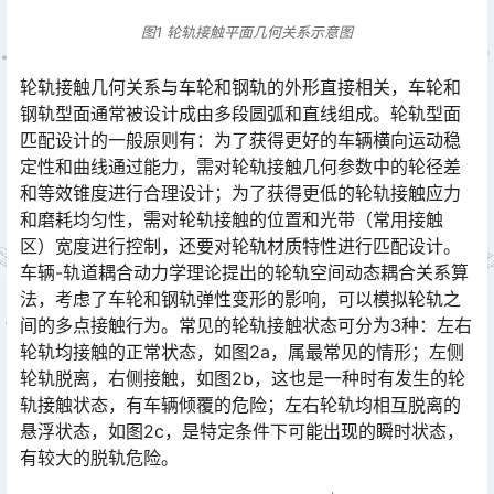
图1 轮轨接触平面几何关系示意图
轮轨接触几何关系与车轮和钢轨的外形直接相关，车轮和
钢轨型面通常被设计成由多段圆弧和直线组成。轮轨型面
匹配设计的一般原则有：为了获得更好的车辆横向运动稳
定性和曲线通过能力，需对轮轨接触几何参数中的轮径差
和等效锥度进行合理设计；为了获得更低的轮轨接触应力
和磨耗均匀性，需对轮轨接触的位置和光带（常用接触
区）宽度进行控制，还要对轮轨材质特性进行匹配设计。
车辆-轨道耦合动力学理论提出的轮轨空间动态耦合关系算
法，考虑了车轮和钢轨弹性变形的影响，可以模拟轮轨之
间的多点接触行为。常见的轮轨接触状态可分为3种：左右
轮轨均接触的正常状态，如图2a，属最常见的情形；左侧
轮轨脱离，右侧接触，如图2b，这也是一种时有发生的轮
轨接触状态，有车辆倾覆的危险；左右轮轨均相互脱离的
悬浮状态，如图2c，是特定条件下可能出现的瞬时状态，
有较大的脱轨危险。󠅅󠅃󠄵󠅂󠄪󠇖󠆨󠆨󠇕󠆞󠆒󠅬󠇘󠆭󠆘󠇙󠆝󠅵󠇗󠆭󠆁󠄐󠇗󠅹󠅸󠇖󠆍󠅳󠇖󠅹󠅰󠇖󠆌󠅹