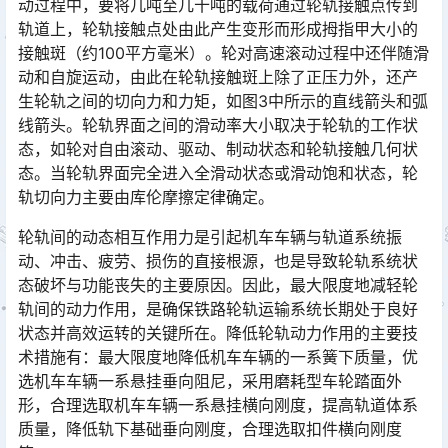
动过程中，要将几吨至几十吨的载荷通过轮轨接触点传到
轨道上，轮轨接触点处由此产生变形而形成拇指甲大小的
接触斑（约100平方毫米）。轮对高速滚动过程中还伴随滑
动和自旋运动，由此在轮轨接触斑上除了正压力外，还产
生轮轨之间的切向力和力矩，如图3中所示的直线箭头和弧
线箭头。轮轨界面之间的滑动率大小取决于轮轨的工作状
态，如轮对自由滚动、驱动、制动状态和轮轨接触几何状
态。当轮轨界面完全进入全滑动状态或滑动饱和状态，轮
轨切向力主要由库伦摩擦定律确定。󠅅󠅃󠄵󠅂󠄪󠇖󠆨󠆨󠇕󠆞󠆒󠅬󠇘󠆭󠆘󠇙󠆝󠅵󠇗󠆭󠆁󠄐󠇗󠅹󠅸󠇖󠆍󠅳󠇖󠅹󠅰󠇖󠆌󠅹
轮轨间的动态相互作用力是引起机车车辆与轨道系统振
动、冲击、疲劳、损伤的直接根源，也是导致轮轨系统状
态破坏与功能丧失的主要原因。因此，最大限度地减轻轮
轨间的动力作用，是确保铁路轮轨运输系统长期处于良好
状态并高效运转的关键所在。降低轮轨动力作用的主要技
术措施有：最大限度地降低机车车辆的一系簧下质量，优
选机车车辆一系悬挂垂向阻尼，采用磨耗型车轮踏面外
形，合理选取机车车辆一系悬挂横向刚度，提高轨道体系
质量，降低轨下基础垂向刚度，合理选取扣件横向刚度