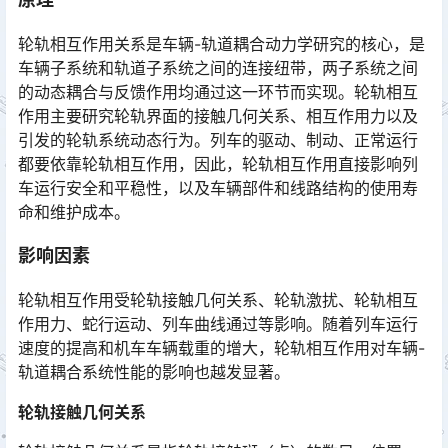
轮轨相互作用关系是车辆-轨道耦合动力学研究的核心，是
车辆子系统和轨道子系统之间的连接纽带，两子系统之间
的动态耦合与反馈作用均通过这一环节而实现。轮轨相互
作用主要研究轮轨界面的接触几何关系、相互作用力以及
引发的轮轨系统动态行为。列车的驱动、制动、正常运行
都要依靠轮轨相互作用，因此，轮轨相互作用直接影响列
车运行安全和平稳性，以及车辆部件和线路结构的使用寿
命和维护成本。󠅅󠅃󠄵󠅂󠄪󠇖󠆨󠆨󠇕󠆞󠆒󠅬󠇘󠆭󠆘󠇙󠆝󠅵󠇗󠆭󠆁󠄐󠇗󠅹󠅸󠇖󠆍󠅳󠇖󠅹󠅰󠇖󠆌󠅹
影响因素
轮轨相互作用受轮轨接触几何关系、轮轨激扰、轮轨相互
作用力、蛇行运动、列车曲线通过等影响。随着列车运行
速度的提高和机车车辆载重的增大，轮轨相互作用对车辆-
轨道耦合系统性能的影响也越发显著。󠅅󠅃󠄵󠅂󠄪󠇖󠆨󠆨󠇕󠆞󠆒󠅬󠇘󠆭󠆘󠇙󠆝󠅵󠇗󠆭󠆁󠄐󠇗󠅹󠅸󠇖󠆍󠅳󠇖󠅹󠅰󠇖󠆌󠅹
轮轨接触几何关系