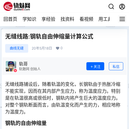
回首页
学知识
享经验
找资料
看视频
用工具
论技
无缝线路:钢轨自由伸缩量计算公式
0
曲线无缝
20年5月18日
轨哥
关注
私信
轨魅网 创始人
无缝线路铺设后，随着轨温的变化，长钢轨由于热胀冷缩
不能实现，因而在其内部产生应力，称为温度应力。特别
是在轨温很高或很低时，钢轨内将产生巨大的温度应力。
对整个钢轨断面而言，由轨温变化而产生的力，相应地称
为温度力。󠅅󠅃󠄵󠅂󠄪󠇖󠆨󠆨󠇕󠆞󠆒󠅬󠇘󠆭󠆘󠇙󠆝󠅵󠇗󠆭󠆁󠄐󠇗󠅹󠅸󠇖󠆍󠅳󠇖󠅹󠅰󠇖󠆌󠅹
钢轨的自由伸缩量