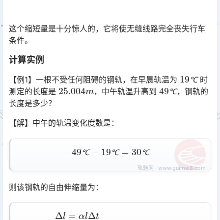
这个缩短量是十分惊人的，它将使无缝线路完全丧失行车
条件。
计算实例
19
℃
【例1】一根不受任何阻碍的钢轨，在早晨轨温为
时
25.004
m
49
℃
℃
测定的长度是
，中午轨温升高到
，钢轨的
℃
长度是多少？
【解】中午的轨温变化度数是：
49
℃
−
19
℃
=
30
℃
℃
℃
℃
则该钢轨的自由伸缩量为：
Δ
l
=
α
l
Δ
t
=
0.0118
×
25.004
×
30
=
8.85
≈
9
mm