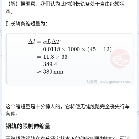
【解】据题意，我们认为此时的长轨条处于自由缩短状
态。
则长轨条缩短量为：
Δ
l
=
α
L
Δ
T
=
0.0118
389.4
×
1000
≈
389
×
(
45
mm
−
12
)
=
11.8
×
33
=
这个缩短量是十分惊人的，它将使无缝线路完全丧失行车
条件。
钢轨的限制伸缩量
无缝线路钢轨在充分锁定状态下的伸缩叫限制伸缩，而锁