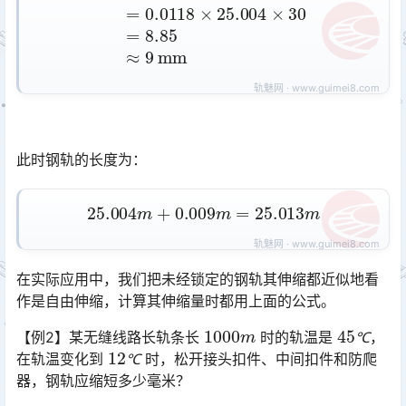
此时钢轨的长度为：
25.004
m
+
0.009
m
=
25.013
m
在实际应用中，我们把未经锁定的钢轨其伸缩都近似地看
作是自由伸缩，计算其伸缩量时都用上面的公式。
1000
m
45
℃
【例2】某无缝线路长轨条长
时的轨温是
，
12
℃
℃
在轨温变化到
时，松开接头扣件、中间扣件和防爬
℃
器，钢轨应缩短多少毫米？󠅅󠅃󠄵󠅂󠄪󠇖󠆨󠆨󠇕󠆞󠆒󠅬󠇘󠆭󠆘󠇙󠆝󠅵󠇗󠆭󠆁󠄐󠇗󠅹󠅸󠇖󠆍󠅳󠇖󠅹󠅰󠇖󠆌󠅹