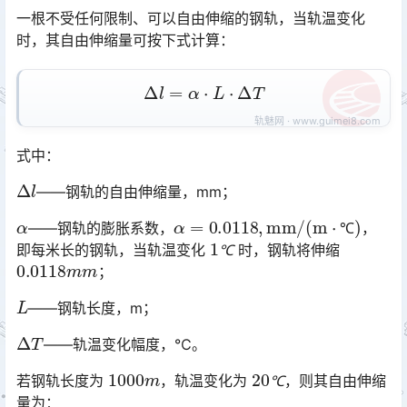
一根不受任何限制、可以自由伸缩的钢轨，当轨温变化
时，其自由伸缩量可按下式计算：
Δ
l
=
α
⋅
L
⋅
Δ
T
式中：
Δ
l
——钢轨的自由伸缩量，mm；
α
α
=
0.0118
,
mm
/
(
m
⋅
℃
)
——钢轨的膨胀系数，
，
1
℃
℃
即每米长的钢轨，当轨温变化
时，钢轨将伸缩
0.0118
m
m
℃
；󠅅󠅃󠄵󠅂󠄪󠇖󠆨󠆨󠇕󠆞󠆒󠅬󠇘󠆭󠆘󠇙󠆝󠅵󠇗󠆭󠆁󠄐󠇗󠅹󠅸󠇖󠆍󠅳󠇖󠅹󠅰󠇖󠆌󠅹
L
——钢轨长度，m；
Δ
T
——轨温变化幅度，℃。
1000
m
20
℃
若钢轨长度为
，轨温变化为
，则其自由伸缩
℃
量为：