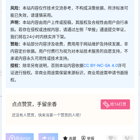
风险：
本站内容仅作技术交流参考，不构成决策依据，所涉标准可
能已失效，请谨慎采用。
声明：
本站内容由用户上传或投稿，其版权及合规性由用户自行承
担。若存在侵权或违规内容，请通过左侧「举报」通道提交举证，
我们将在24小时内核实并下架。
赞助：
本站部分内容涉及收费，费用用于网站维护及持续发展，非
内容定价依据。用户付费行为视为对本站技术服务的自愿支持，不
承诺内容永久可用性或技术支持。
授权：
除非另有说明，否则本站内容依据
CC BY-NC-SA 4.0
许可
证进行授权。非商业用途需保留来源标识，商业用途需申请书面授
权。
点点赞赏，手留余香
给TA打赏
还没有人赞赏，快来当第一个赞赏的人吧！
0
0
导出PDF
分享
收藏
举报