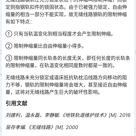
定则指钢轨扣件的锁固状态。由于已被强力锁定，自由伸
缩量的相当一部分不能实现，故无缝线路钢轨的限制伸缩
有如下特点：󠅅󠅃󠄵󠅂󠄪󠇖󠆨󠆨󠇕󠆞󠆒󠅬󠇘󠆭󠆘󠇙󠆝󠅵󠇗󠆭󠆁󠄐󠇗󠅹󠅸󠇖󠆍󠅳󠇖󠅹󠅰󠇖󠆌󠅹
① 只有当轨温变化到相当程度才会产生限制伸缩。
② 限制伸缩量比自由伸缩量小得多。
③ 限制伸缩量同长轨条的长度无关，即任何长度的长轨条
的限制伸缩量，在轨温变化相同度数时都是一致的。
无缝线路未充分锁定或道床抵抗轨枕沿线路方向移动的阻
力不够，钢轨的限制伸缩量将会增大，甚至接近自由伸缩
量，这将对无缝线路产生巨大的破坏性影响。
引用文献
刘建利，温永磊，李静敏.《地铁轨道维护技术》[M]. 2016
吴存孝编.《无缝线路》[M]. 2000