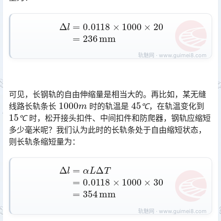
Δ
l
=
0.0118
×
1000
×
20
=
236
mm
可见，长钢轨的自由伸缩量是相当大的。再比如，某无缝
1000
m
45
℃
线路长轨条长
时的轨温是
，在轨温变化到
15
℃
℃
时，松开接头扣件、中间扣件和防爬器，钢轨应缩短
℃
多少毫米呢？我们认为此时的长轨条处于自由缩短状态，
则长轨条缩短量为：󠅅󠅃󠄵󠅂󠄪󠇖󠆨󠆨󠇕󠆞󠆒󠅬󠇘󠆭󠆘󠇙󠆝󠅵󠇗󠆭󠆁󠄐󠇗󠅹󠅸󠇖󠆍󠅳󠇖󠅹󠅰󠇖󠆌󠅹
Δ
l
=
α
L
Δ
T
=
0.0118
×
1000
×
30
=
354
mm