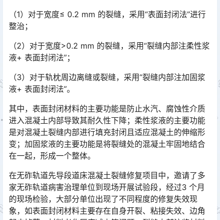
（1）对于宽度≤ 0.2 mm 的裂缝，采用“表面封闭法”进行
整治；
（2）对于宽度>0.2 mm 的裂缝，采用“裂缝内部注柔性浆
液+ 表面封闭法”；
（3）对于轨枕周边离缝或裂缝，采用“裂缝内部注加固浆
液+ 表面封闭法”。
其中，表面封闭材料的主要功能是防止水汽、腐蚀性介质
进入混凝土内部导致其耐久性下降；柔性浆液的主要功能
是对混凝土裂缝内部进行填充封闭且适应混凝土的伸缩形
变；加固浆液的主要功能是将裂缝处的混凝土牢固地结合
在一起，形成一个整体。󠅅󠅃󠄵󠅂󠄪󠇖󠆨󠆨󠇕󠆞󠆒󠅬󠇘󠆭󠆘󠇙󠆝󠅵󠇗󠆭󠆁󠄐󠇗󠅹󠅸󠇖󠆍󠅳󠇖󠅹󠅰󠇖󠆌󠅹
在无砟轨道先导段道床混凝土裂缝修复项目中，邀请了多
家无砟轨道病害治理单位到现场开展试验段，经过3 个月
的现场检验，大部分单位出现了不同程度的修复失效现
象，如表面封闭材料主要存在自身开裂、粘接失效、边角