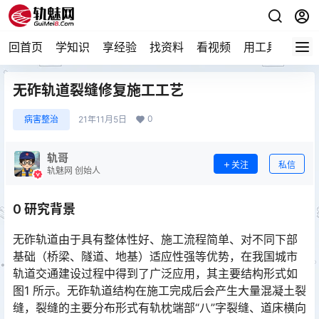
回首页
学知识
享经验
找资料
看视频
用工具
论技
无砟轨道裂缝修复施工工艺
0
病害整治
21年11月5日
轨哥
关注
私信
轨魅网 创始人
0 研究背景
无砟轨道由于具有整体性好、施工流程简单、对不同下部
基础（桥梁、隧道、地基）适应性强等优势，在我国城市
轨道交通建设过程中得到了广泛应用，其主要结构形式如
图1 所示。无砟轨道结构在施工完成后会产生大量混凝土裂
缝，裂缝的主要分布形式有轨枕端部“八”字裂缝、道床横向