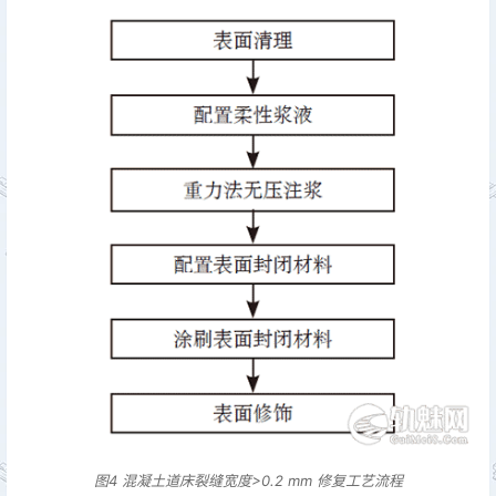
图4 混凝土道床裂缝宽度>0.2 mm 修复工艺流程