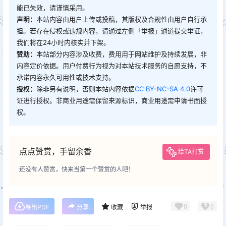
能已失效，请谨慎采用。
声明：
本站内容由用户上传或投稿，其版权及合规性由用户自行承
担。若存在侵权或违规内容，请通过左侧「举报」通道提交举证，
我们将在24小时内核实并下架。
赞助：
本站部分内容涉及收费，费用用于网站维护及持续发展，非
内容定价依据。用户付费行为视为对本站技术服务的自愿支持，不
承诺内容永久可用性或技术支持。
授权：
除非另有说明，否则本站内容依据
CC BY-NC-SA 4.0
许可
证进行授权。非商业用途需保留来源标识，商业用途需申请书面授
权。
点点赞赏，手留余香
给TA打赏
还没有人赞赏，快来当第一个赞赏的人吧！
0
0
导出PDF
分享
收藏
举报