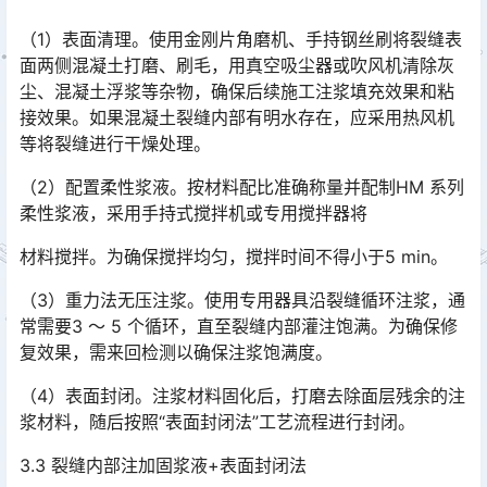
（1）表面清理。使用金刚片角磨机、手持钢丝刷将裂缝表
面两侧混凝土打磨、刷毛，用真空吸尘器或吹风机清除灰
尘、混凝土浮浆等杂物，确保后续施工注浆填充效果和粘
接效果。如果混凝土裂缝内部有明水存在，应采用热风机
等将裂缝进行干燥处理。󠅅󠅃󠄵󠅂󠄪󠇖󠆨󠆨󠇕󠆞󠆒󠅬󠇘󠆭󠆘󠇙󠆝󠅵󠇗󠆭󠆁󠄐󠇗󠅹󠅸󠇖󠆍󠅳󠇖󠅹󠅰󠇖󠆌󠅹
（2）配置柔性浆液。按材料配比准确称量并配制HM 系列
柔性浆液，采用手持式搅拌机或专用搅拌器将
材料搅拌。为确保搅拌均匀，搅拌时间不得小于5 min。
（3）重力法无压注浆。使用专用器具沿裂缝循环注浆，通
常需要3 ～ 5 个循环，直至裂缝内部灌注饱满。为确保修
复效果，需来回检测以确保注浆饱满度。
（4）表面封闭。注浆材料固化后，打磨去除面层残余的注
浆材料，随后按照“表面封闭法”工艺流程进行封闭。
3.3 裂缝内部注加固浆液+表面封闭法