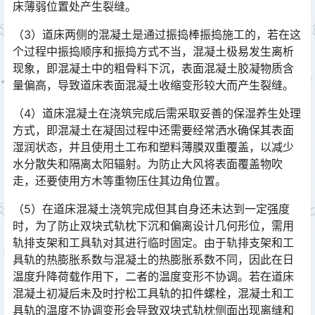
床薄弱位置处产生裂缝。󠅅󠅃󠄵󠅂󠄪󠇖󠆨󠆨󠇕󠆞󠆒󠅬󠇘󠆭󠆘󠇙󠆝󠅵󠇗󠆭󠆁󠄐󠇗󠅹󠅸󠇖󠆍󠅳󠇖󠅹󠅰󠇖󠆌󠅹
（3）道床两侧的混凝土是通过振捣棒振捣施工的，若在这
个过程中振捣顺序和振捣方式不当，混凝土极易发生离析
现象，即混凝土中的粗骨料下沉，表面混凝土胶凝物质含
量偏高，导致道床表面混凝土收缩变形较大而产生裂缝。󠅅󠅃󠄵󠅂󠄪󠇖󠆨󠆨󠇕󠆞󠆒󠅬󠇘󠆭󠆘󠇙󠆝󠅵󠇗󠆭󠆁󠄐󠇗󠅹󠅸󠇖󠆍󠅳󠇖󠅹󠅰󠇖󠆌󠅹
（4）道床混凝土在浇筑完成后需采取妥善的保湿养生处理
方式，即混凝土在凝固过程中还需要经常洒水确保其表面
湿润状态，并且使用土工布和塑料薄膜双重覆盖，以减少
水分散失和隔离太阳辐射。为防止大风将表面覆盖物吹
走，还要使用方木等重物压住其边角位置。󠅅󠅃󠄵󠅂󠄪󠇖󠆨󠆨󠇕󠆞󠆒󠅬󠇘󠆭󠆘󠇙󠆝󠅵󠇗󠆭󠆁󠄐󠇗󠅹󠅸󠇖󠆍󠅳󠇖󠅹󠅰󠇖󠆌󠅹
（5）在道床混凝土浇筑完成但其自身还未达到一定强度
时，为了防止双块式轨枕下沉和偏离设计几何形位，需用
轨排支架和工具轨对其进行临时固定。由于轨排支架和工
具轨的热膨胀系数与混凝土的热膨胀系数不同，因此在日
温度升降荷载作用下，二者的温度变形不协调。若在道床
混凝土初凝后未及时拧松工具轨的扣件螺栓，混凝土和工
具轨的温度不协调变形会导致双块式轨枕侧面出现离缝和