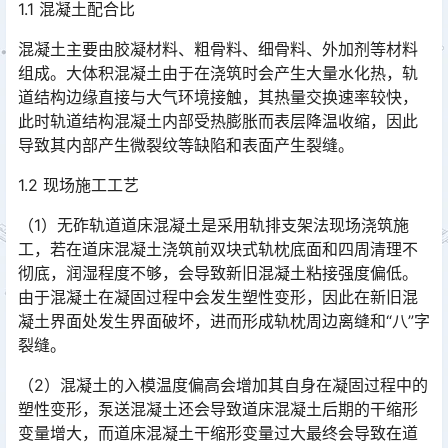
1.1 混凝土配合比
混凝土主要由胶凝材料、粗骨料、细骨料、外加剂等材料
组成。大体积混凝土由于在浇筑时会产生大量水化热，轨
道结构边缘直接与大气环境接触，其热量交换速率较快，
此时轨道结构混凝土内部受热膨胀而表层降温收缩，因此
导致其内部产生微裂纹等缺陷和表面产生裂缝。󠅅󠅃󠄵󠅂󠄪󠇖󠆨󠆨󠇕󠆞󠆒󠅬󠇘󠆭󠆘󠇙󠆝󠅵󠇗󠆭󠆁󠄐󠇗󠅹󠅸󠇖󠆍󠅳󠇖󠅹󠅰󠇖󠆌󠅹
1.2 现场施工工艺
（1）无砟轨道道床混凝土是采用轨排支架法现场浇筑施
工，若在道床混凝土浇筑前双块式轨枕底面和四周清理不
彻底，润湿程度不够，会导致新旧混凝土粘接强度偏低。
由于混凝土在凝固过程中会发生塑性变形，因此在新旧混
凝土界面处发生界面破坏，进而形成轨枕周边离缝和“八”字
裂缝。󠅅󠅃󠄵󠅂󠄪󠇖󠆨󠆨󠇕󠆞󠆒󠅬󠇘󠆭󠆘󠇙󠆝󠅵󠇗󠆭󠆁󠄐󠇗󠅹󠅸󠇖󠆍󠅳󠇖󠅹󠅰󠇖󠆌󠅹
（2）混凝土的入模温度偏高会增加其自身在凝固过程中的
塑性变形，泵送混凝土还会导致道床混凝土后期的干缩形
变量增大，而道床混凝土干缩形变量过大最终会导致在道