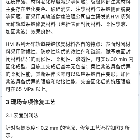
起皮掉落、材料老化厚度减少等问题；裂缝内部注浆材料
主要存在老化变色、破碎消失、注浆材料与裂缝侧面脱离
等问题，而采用某轨道健康管理公司自主研发的HM 系列
无砟轨道裂缝修复材料（包括表面封闭材料、柔性浆液、
加固浆液）效果良好。󠅅󠅃󠄵󠅂󠄪󠇖󠆨󠆨󠇕󠆞󠆒󠅬󠇘󠆭󠆘󠇙󠆝󠅵󠇗󠆭󠆁󠄐󠇗󠅹󠅸󠇖󠆍󠅳󠇖󠅹󠅰󠇖󠆌󠅹
HM 系列无砟轨道裂缝修复材料各自的特点：表面封闭材
料采用耐候性、防腐性均优的改性剂和链锻，赋予表面封
闭材料优异的耐候性、柔韧性、渗透性，可实现30 min 内
固化成型，且施工完成后基本无色差；柔性浆液具备优异
的柔韧性能，其断裂伸长率可以适应裂缝自由变形；加固
浆液具备优异的强度和粘接性能，完全固化后的抗压强度
可在65 MPa 以上。󠅅󠅃󠄵󠅂󠄪󠇖󠆨󠆨󠇕󠆞󠆒󠅬󠇘󠆭󠆘󠇙󠆝󠅵󠇗󠆭󠆁󠄐󠇗󠅹󠅸󠇖󠆍󠅳󠇖󠅹󠅰󠇖󠆌󠅹
3 现场专项修复工艺
3.1 表面封闭法
针对裂缝宽度≤ 0.2 mm 的情况，修复工艺流程如图3 所
示。