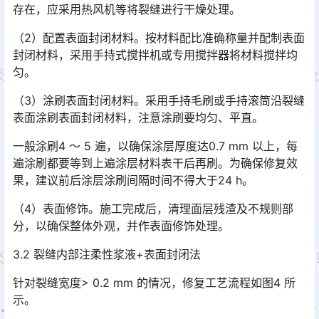
存在，应采用热风机等将裂缝进行干燥处理。󠅅󠅃󠄵󠅂󠄪󠇖󠆨󠆨󠇕󠆞󠆒󠅬󠇘󠆭󠆘󠇙󠆝󠅵󠇗󠆭󠆁󠄐󠇗󠅹󠅸󠇖󠆍󠅳󠇖󠅹󠅰󠇖󠆌󠅹
（2）配置表面封闭材料。按材料配比准确称量并配制表面
封闭材料，采用手持式搅拌机或专用搅拌器将材料搅拌均
匀。
（3）涂刷表面封闭材料。采用手持毛刷或手持滚筒沿裂缝
表面涂刷表面封闭材料，注意涂刷要均匀、平直。
一般涂刷4 ～ 5 遍，以确保涂层厚度达0.7 mm 以上，每
遍涂刷都要等到上遍涂层材料表干后再刷。为确保修复效
果，建议前后涂层涂刷间隔时间不得大于24 h。
（4）表面修饰。施工完成后，清理面层残渣及不规则部
分，以确保整体外观，并作表面修饰处理。
3.2 裂缝内部注柔性浆液+表面封闭法
针对裂缝宽度> 0.2 mm 的情况，修复工艺流程如图4 所
示。