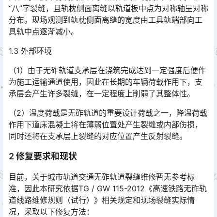
“八”字裂缝，且轨枕侧面离缝以轨道板中点为对称轴呈对称
分布。现场观测到轨枕侧面离缝的宽度由工具轨端部向工
具轨中点逐渐减小。󠅅󠅃󠄵󠅂󠄪󠇖󠆨󠆨󠇕󠆞󠆒󠅬󠇘󠆭󠆘󠇙󠆝󠅵󠇗󠆭󠆁󠄐󠇗󠅹󠅸󠇖󠆍󠅳󠇖󠅹󠅰󠇖󠆌󠅹
1.3 外部环境
（1）由于无砟轨道支承层在浇筑完成达到一定强度后便作
为施工运输通道使用，因此在长期的车辆荷载作用下，支
承层会产生许多裂缝，在一定程度上削弱了其整体性。
（2）温度荷载是无砟轨道的重要设计荷载之一，降温荷载
作用下道床混凝土将在薄弱位置处产生裂缝或内部伤损，
同时还将在支承层上裂缝的对应位置产生反射裂缝。
2 修复要求和现状
目前，关于城市轨道交通无砟轨道裂缝维修暂无参考标
准，因此本研究依据TG / GW 115-2012《高速铁路无砟轨
道线路维修规则（试行）》相关规定和现场裂缝实际情
况，采取以下修复方法：󠅅󠅃󠄵󠅂󠄪󠇖󠆨󠆨󠇕󠆞󠆒󠅬󠇘󠆭󠆘󠇙󠆝󠅵󠇗󠆭󠆁󠄐󠇗󠅹󠅸󠇖󠆍󠅳󠇖󠅹󠅰󠇖󠆌󠅹