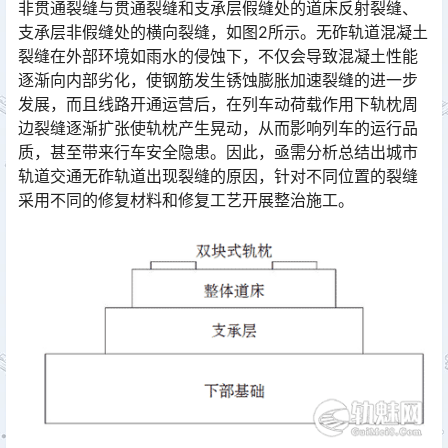
非贯通裂缝与贯通裂缝和支承层假缝处的道床反射裂缝、
支承层非假缝处的横向裂缝，如图2所示。无砟轨道混凝土
裂缝在外部环境如雨水的侵蚀下，不仅会导致混凝土性能
逐渐向内部劣化，使钢筋发生锈蚀膨胀加速裂缝的进一步
发展，而且线路开通运营后，在列车动荷载作用下轨枕周
边裂缝逐渐扩张使轨枕产生晃动，从而影响列车的运行品
质，甚至带来行车安全隐患。因此，亟需分析总结出城市
轨道交通无砟轨道出现裂缝的原因，针对不同位置的裂缝
采用不同的修复材料和修复工艺开展整治施工。󠅅󠅃󠄵󠅂󠄪󠇖󠆨󠆨󠇕󠆞󠆒󠅬󠇘󠆭󠆘󠇙󠆝󠅵󠇗󠆭󠆁󠄐󠇗󠅹󠅸󠇖󠆍󠅳󠇖󠅹󠅰󠇖󠆌󠅹