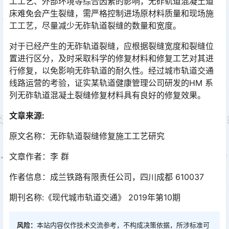
工工艺、外部环境等综合因素的影响，无砟轨道混凝土道
床难免会产生裂缝，需严格控制进场原材料质量和现场施
工工艺，尽量减少无砟轨道裂缝的数量和宽度。󠅅󠅃󠄵󠅂󠄪󠇖󠆨󠆨󠇕󠆞󠆒󠅬󠇘󠆭󠆘󠇙󠆝󠅵󠇗󠆭󠆁󠄐󠇗󠅹󠅸󠇖󠆍󠅳󠇖󠅹󠅰󠇖󠆌󠅹
对于已经产生的无砟轨道裂缝，应根据裂缝宽度和裂缝位
置进行区分，及时采取科学的修复材料和修复工艺对其进
行修复，以免影响无砟轨道的耐久性。经过城市轨道交通
线路运营的考验，证实某轨道健康管理公司研发的HM 系
列无砟轨道混凝土裂缝修复材料具有良好的修复效果。󠅅󠅃󠄵󠅂󠄪󠇖󠆨󠆨󠇕󠆞󠆒󠅬󠇘󠆭󠆘󠇙󠆝󠅵󠇗󠆭󠆁󠄐󠇗󠅹󠅸󠇖󠆍󠅳󠇖󠅹󠅰󠇖󠆌󠅹
文章来源:
原文名称：无砟轨道裂缝修复施工工艺研究
文章作者：李 群
作者信息：成兰铁路有限责任公司，四川成都 610037
期刊名称:《现代城市轨道交通》 2019年第10期
风险：
本站内容仅作技术交流参考，不构成决策依据，所涉标准可