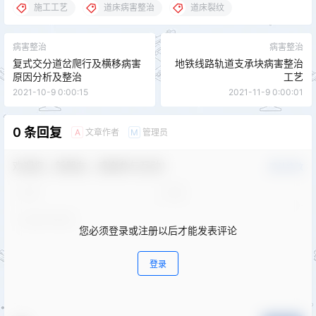
施工工艺
道床病害整治
道床裂纹
病害整治
病害整治
复式交分道岔爬行及横移病害
地铁线路轨道支承块病害整治
原因分析及整治
工艺
2021-10-9 0:00:15
2021-11-9 0:00:01
0 条回复
文章作者
管理员
A
M
欢迎您，新朋友，感谢参与互动！
确认修改
您必须登录或注册以后才能发表评论
登录