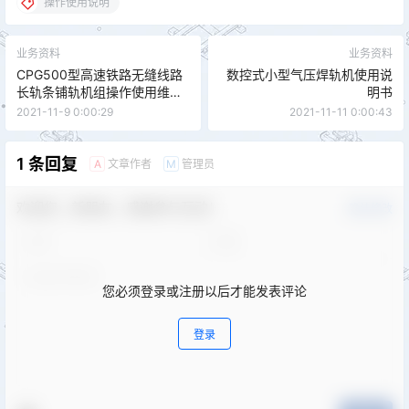
操作使用说明
业务资料
业务资料
CPG500型高速铁路无缝线路
数控式小型气压焊轨机使用说
长轨条铺轨机组操作使用维护
明书
说明书
2021-11-9 0:00:29
2021-11-11 0:00:43
1 条回复
文章作者
管理员
A
M
欢迎您，新朋友，感谢参与互动！
确认修改
您必须登录或注册以后才能发表评论
登录