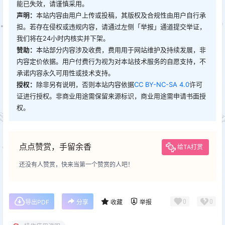
能已失效，请谨慎采用。
声明：
本站内容由用户上传或投稿，其版权及合规性由用户自行承
担。若存在侵权或违规内容，请通过左侧「举报」通道提交举证，
我们将在24小时内核实并下架。
赞助：
本站部分内容涉及收费，费用用于网站维护及持续发展，非
内容定价依据。用户付费行为视为对本站技术服务的自愿支持，不
承诺内容永久可用性或技术支持。
授权：
除非另有说明，否则本站内容依据
CC BY-NC-SA 4.0
许可
证进行授权。非商业用途需保留来源标识，商业用途需申请书面授
权。
点点赞赏，手留余香
给TA打赏
还没有人赞赏，快来当第一个赞赏的人吧！
0
0
导出PDF
分享
收藏
举报