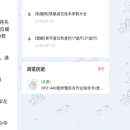
5
[轨魅网]铁路道岔技术参数大全
将先
20年6月3日
，应缓
持稳
6
[图解]单开道岔检查的17道尺(21道尺)
20年5月11日
，通
浏览历史
清空
摊
[文章]
DPZ-440配砟整形车作业指导书(普
速)
犁左
与中