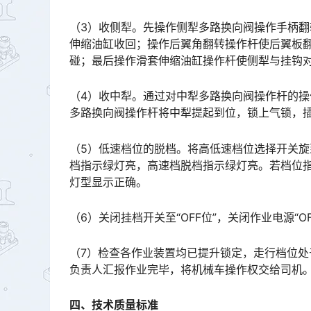
（3）收侧犁。先操作侧犁多路换向阀操作手柄
伸缩油缸收回；操作后翼角翻转操作杆使后翼板
碰；最后操作滑套伸缩油缸操作杆使侧犁与挂钩对位。󠅅󠅃󠄵󠅂󠄪󠇖󠆨󠆨󠇕󠆞󠆒󠅬󠇘󠆭󠆘󠇙󠆝󠅵󠇗󠆭󠆁󠄐󠇗󠅹󠅸󠇖󠆍󠅳󠇖
（4）收中犁。通过对中犁多路换向阀操作杆的
多路换向阀操作杆将中犁提起到位，锁上气锁，插上机械锁销，此时锁定指示红灯灭。󠅅󠅃󠄵󠅂󠄪󠇖󠆨󠆨󠇕󠆞󠆒
（5）低速档位的脱档。将高低速档位选择开关旋
档指示绿灯亮，高速档脱档指示绿灯亮。若档位
灯型显示正确。󠅅󠅃󠄵󠅂󠄪󠇖󠆨󠆨󠇕󠆞󠆒󠅬󠇘󠆭󠆘󠇙󠆝󠅵󠇗󠆭󠆁󠄐󠇗󠅹󠅸󠇖󠆍󠅳󠇖󠅹󠅰󠇖󠆌󠅹
（6）关闭挂档开关至“OFF位”，关闭作业电源“
（7）检查各作业装置均已提升锁定，走行档位
负责人汇报作业完毕，将机械车操作权交给司机
四、技术质量标准