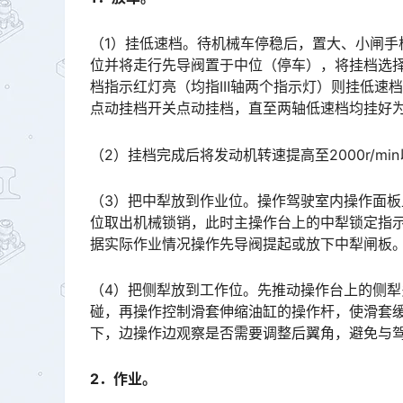
（1）挂低速档。待机械车停稳后，置大、小闸手柄
位并将走行先导阀置于中位（停车），将挂档选
档指示红灯亮（均指ⅠⅡ轴两个指示灯）则挂低速
点动挂档开关点动挂档，直至两轴低速档均挂好为止。󠅅󠅃󠄵󠅂󠄪󠇖󠆨󠆨󠇕󠆞󠆒󠅬󠇘󠆭󠆘󠇙󠆝󠅵󠇗󠆭󠆁󠄐󠇗󠅹󠅸󠇖󠆍󠅳󠇖
（2）挂档完成后将发动机转速提高至2000r/mi
（3）把中犁放到作业位。操作驾驶室内操作面
位取出机械锁销，此时主操作台上的中犁锁定指示灯
据实际作业情况操作先导阀提起或放下中犁闸板。󠅅󠅃󠄵󠅂󠄪󠇖󠆨󠆨󠇕󠆞󠆒󠅬󠇘󠆭󠆘󠇙󠆝󠅵󠇗󠆭󠆁󠄐󠇗󠅹󠅸󠇖󠆍󠅳󠇖󠅹󠅰󠇖󠆌
（4）把侧犁放到工作位。先推动操作台上的侧
碰，再操作控制滑套伸缩油缸的操作杆，使滑套
下，边操作边观察是否需要调整后翼角，避免与驾驶室相碰撞。两边侧犁均按此步骤进行下放。󠅅󠅃󠄵󠅂󠄪󠇖󠆨
2．作业。