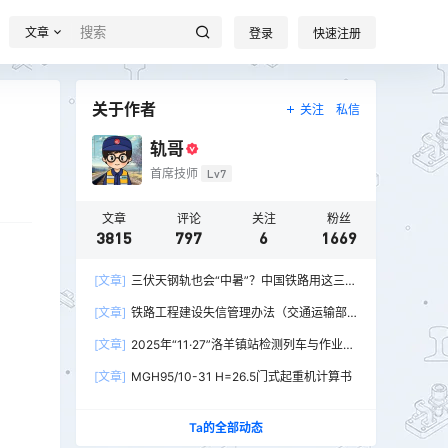
文章
登录
快速注册
关于作者
关注
私信
轨哥
首席技师
Lv7
文章
评论
关注
粉丝
3815
797
6
1669
[文章]
三伏天钢轨也会“中暑”？中国铁路用这三招
破解热胀冷缩难题
[文章]
铁路工程建设失信管理办法（交通运输部
令2026年第15号）
[文章]
2025年“11·27”洛羊镇站检测列车与作业人
员相撞重大交通事故
[文章]
MGH95/10-31 H=26.5门式起重机计算书
Ta的全部动态