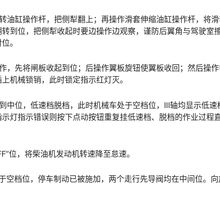
翻转油缸操作杆，把侧犁翻上；再操作滑套伸缩油缸操作杆，将滑
翻转到位，把侧犁收起时要边操作边观察，谨防后翼角与驾驶室
󠅰󠇖󠆌󠅹
操作，先将闸板收起到位；后操作翼板旋钮使翼板收回；然后操作
󠅬󠇘󠆭󠆘󠇙󠆝󠅵󠇗󠆭󠆁󠄐󠇗󠅹󠅸󠇖󠆍󠅳󠇖󠅹󠅰󠇖󠆌󠅹
到中位，低速档脱档，此时机械车处于空档位，ⅠⅡ轴均显示低速
指示灯指示错误则按下点动按钮重复挂低速档、脱档的作业过程
OFF”位，将柴油机发动机转速降至怠速。
处于空档位，停车制动已被施加，两个走行先导阀均在中间位。向
。