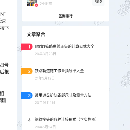
5
2小时前
N”
签到排行
低速
则按下
文章聚合
1
[图文]铁路曲线正矢的计算公式大全
20年3月23日
四号
2
铁路轨道施工作业指导书大全
，后根
21年5月12日
相
3
常用道岔护轨各部尺寸及测量方法
犁翻
20年9月11日
4
钢轨接头的各种连接形式（含实物图）
20年5月24日