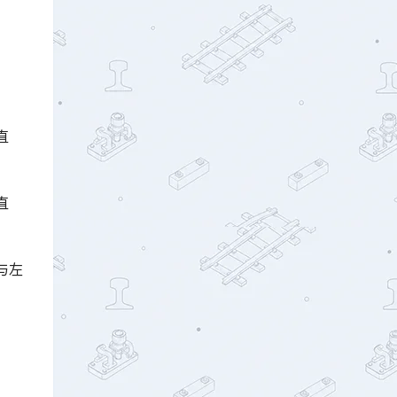
直
直
与左
。