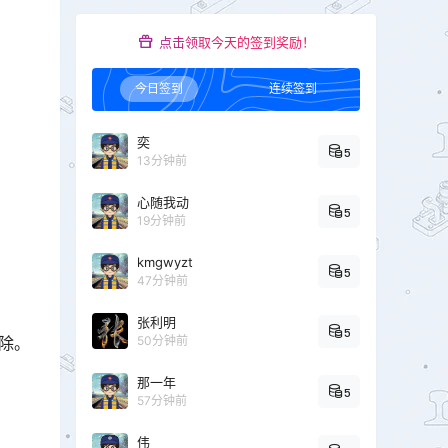
点击领取今天的签到奖励！
今日签到
连续签到
奕
5
13分钟前
心随我动
5
19分钟前
kmgwyzt
5
47分钟前
张利明
5
除。
50分钟前
那一年
5
57分钟前
伟