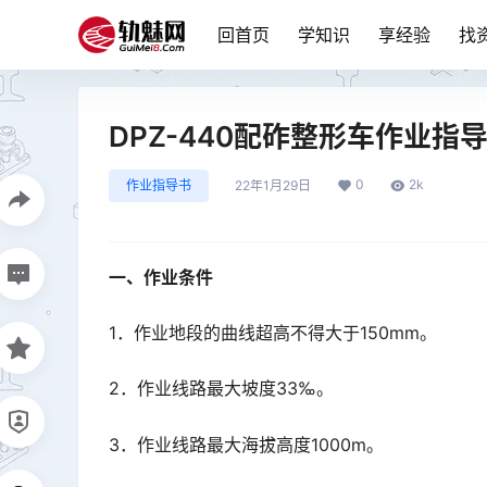
回首页
学知识
享经验
找
DPZ-440配砟整形车作业指导
0
2k
作业指导书
22年1月29日
一、作业条件
1．作业地段的曲线超高不得大于150mm。
2．作业线路最大坡度33‰。
3．作业线路最大海拔高度1000m。