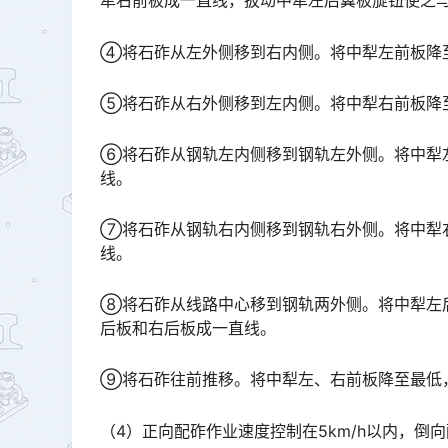
犁右前板成一直线，扳动中犁左后翼板旋钮使之与中犁左后板成一直线。󠅅󠅃󠄵󠅂󠄪󠇖󠆨󠆨󠇕󠆞󠆒󠅬󠇘󠆭󠆘󠇙󠆝
④将石砟从左外侧移到右内侧。将中犁左前板降
⑤将石砟从右外侧移到左内侧。将中犁右前板降
⑥将石砟从钢轨左内侧移到钢轨左外侧。将中犁
线。
⑦将石砟从钢轨右内侧移到钢轨右外侧。将中犁
线。
⑧将石砟从线路中心移到钢轨两外侧。将中犁左
后板和右后板成一直线。
⑨将石砟往前推移。将中犁左、右前板降至最低
（4）正向配砟作业速度控制在5km/h以内，倒向