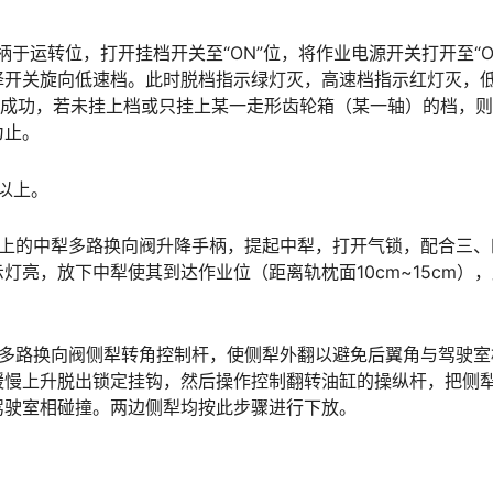
于运转位，打开挂档开关至“ON”位，将作业电源开关打开至“O
择开关旋向低速档。此时脱档指示绿灯灭，高速档指示红灯灭，
档成功，若未挂上档或只挂上某一走形齿轮箱（某一轴）的档，
󠅰󠇖󠆌󠅹
n以上。
板上的中犁多路换向阀升降手柄，提起中犁，打开气锁，配合三、
亮，放下中犁使其到达作业位（距离轨枕面10cm~15cm）
󠅹
犁多路换向阀侧犁转角控制杆，使侧犁外翻以避免后翼角与驾驶室
缓慢上升脱出锁定挂钩，然后操作控制翻转油缸的操纵杆，把侧
󠆨󠇕󠆞󠆒󠅬󠇘󠆭󠆘󠇙󠆝󠅵󠇗󠆭󠆁󠄐󠇗󠅹󠅸󠇖󠆍󠅳󠇖󠅹󠅰󠇖󠆌󠅹