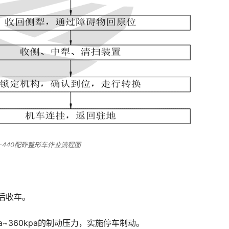
Z-440配砟整形车作业流程图
后收车。
a~360kpa的制动压力，实施停车制动。