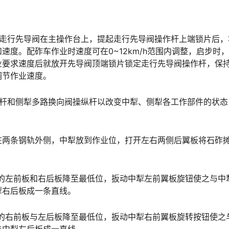
。走行先导阀在主操作台上，提起走行先导阀操作杆上端锁片后，
度。配砟车作业时速度可在0~12km/h范围内调整，启步时
业要求速度后就放开先导阀顶端锁片锁定走行先导阀操作杆，保
󠅹󠅸󠇖󠆍󠅳󠇖󠅹󠅰󠇖󠆌󠅹
纵杆和侧犁多路换向阀操纵杆以改变中犁、侧犁各工作部件的状态
在两条钢轨外侧，中犁放到作业位，打开左右两侧后翼板将石砟
的左前板和右后板降至最低位，扳动中犁左前翼板旋钮使之与中
󠆭󠆁󠄐󠇗󠅹󠅸󠇖󠆍󠅳󠇖󠅹󠅰󠇖󠆌󠅹
的右前板与左后板降至最低位，扳动中犁右前翼板旋转按钮使之