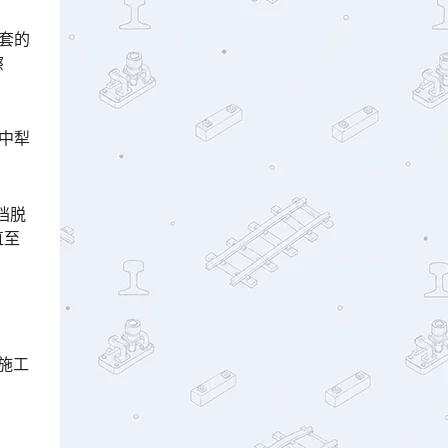
套的
擦
中犁
档脱
直至
施工