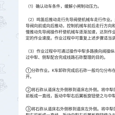
（1）确认动车条件，缓解小闸制动压力。
（2）鸣笛后推动走行先导阀使机械车走行作业
导阀向前或向后推动，控制机械车前后走行方向和速
慢推动先导阀操作杆使机械车逐渐加速，达到作
定的作业速度。作业过程中可重复上述步骤适当调节作业速度。󠅅󠅃󠄵󠅂󠄪󠇖󠆨󠆨󠇕󠆞󠆒󠅬󠇘󠆭󠆘󠇙󠆝󠅵󠇗󠆭󠆁󠄐󠇗
（3）作业过程中可通过操作中犁多路换向阀操
过中犁、侧犁配合完成线路石砟整理的目的。
①分砟作业。K车卸砟完成后石砟一般均匀分布
开。
②将石砟从道床左外侧移到道床右外侧。将中犁
前板成一直线，扳动中犁右后翼板旋钮使之与中犁右后板成一条直线。󠅅󠅃󠄵󠅂󠄪󠇖󠆨󠆨󠇕󠆞󠆒󠅬󠇘󠆭󠆘󠇙󠆝󠅵󠇗
③将石砟从道床右外侧移到道床左外侧。将中犁