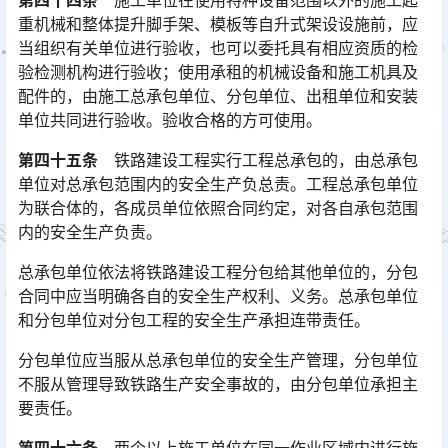
重机械和整体提升脚手架、模板等自升式架设设施前，应
当组织有关单位进行验收，也可以委托具有相应资质的检
验检测机构进行验收；使用承租的机械设备和施工机具及
配件的，由施工总承包单位、分包单位、出租单位和安装
单位共同进行验收。验收合格的方可使用。󠅅󠅃󠄵󠅂󠄪󠇖󠆨󠆨󠇕󠆞󠆒󠅬󠇘󠆭󠆘󠇙󠆝󠅵󠇗󠆭󠆁󠄐󠇗󠅹󠅸󠇖󠆍󠅳󠇖󠅹󠅰󠇖󠆌󠅹
第四十五条
铁路建设工程实行工程总承包的，由总承包
单位对总承包范围内的安全生产负总责。工程总承包单位
为联合体的，各成员单位依照合同约定，对各自承包范围
内的安全生产负责。
总承包单位依法将铁路建设工程分包给其他单位的，分包
合同中应当明确各自的安全生产权利、义务。总承包单位
和分包单位对分包工程的安全生产承担连带责任。
分包单位应当服从总承包单位的安全生产管理，分包单位
不服从管理导致铁路生产安全事故的，由分包单位承担主
要责任。
第四十六条
两个以上施工单位在同一作业区域内进行施