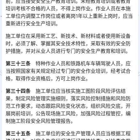
前，应当接受安全生产教育培训。未经教育培训或者教育
培训考核不合格的人员，不得上岗作业。作业人员在本施
工单位内调整工作岗位或者离岗1年以上重新上岗时，应当
重新进行安全生产培训。󠅅󠅃󠄵󠅂󠄪󠇖󠆨󠆨󠇕󠆞󠆒󠅬󠇘󠆭󠆘󠇙󠆝󠅵󠇗󠆭󠆁󠄐󠇗󠅹󠅸󠇖󠆍󠅳󠇖󠅹󠅰󠇖󠆌󠅹
施工单位在采用新工艺、新技术、新材料或者使用新设备
时，必须了解、掌握其安全技术特性，采取有效的安全防
护措施，并对从业人员进行专门的安全生产教育和培训。
第三十三条
特种作业人员和铁路机车车辆驾驶人员，应
当按照国家有关规定经过专门的安全作业培训，经考试合
格，取得作业资格后，方可上岗作业。
第三十四条
施工单位应当核实施工图阶段风险评估结
果，制定风险管理实施细则，落实风险控制措施和风险防
范工作要求，动态跟踪风险变化状态，组织风险交底，开
展岗前培训，公告现场施工风险，加强风险过程管控，编
制施工阶段安全风险管理报告。󠅅󠅃󠄵󠅂󠄪󠇖󠆨󠆨󠇕󠆞󠆒󠅬󠇘󠆭󠆘󠇙󠆝󠅵󠇗󠆭󠆁󠄐󠇗󠅹󠅸󠇖󠆍󠅳󠇖󠅹󠅰󠇖󠆌󠅹
第三十五条
施工单位的安全生产管理人员应当根据工程