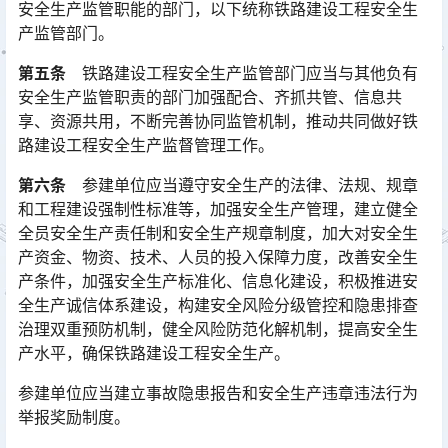
安全生产监管职能的部门，以下统称铁路建设工程安全生
产监管部门。
第五条
铁路建设工程安全生产监管部门应当与其他负有
安全生产监管职责的部门加强配合、齐抓共管、信息共
享、资源共用，不断完善协同监管机制，推动共同做好铁
路建设工程安全生产监督管理工作。󠅅󠅃󠄵󠅂󠄪󠇖󠆨󠆨󠇕󠆞󠆒󠅬󠇘󠆭󠆘󠇙󠆝󠅵󠇗󠆭󠆁󠄐󠇗󠅹󠅸󠇖󠆍󠅳󠇖󠅹󠅰󠇖󠆌󠅹
第六条
参建单位应当遵守安全生产的法律、法规、规章
和工程建设强制性标准等，加强安全生产管理，建立健全
全员安全生产责任制和安全生产规章制度，加大对安全生
产资金、物资、技术、人员的投入保障力度，改善安全生
产条件，加强安全生产标准化、信息化建设，积极推进安
全生产诚信体系建设，构建安全风险分级管控和隐患排查
治理双重预防机制，健全风险防范化解机制，提高安全生
产水平，确保铁路建设工程安全生产。󠅅󠅃󠄵󠅂󠄪󠇖󠆨󠆨󠇕󠆞󠆒󠅬󠇘󠆭󠆘󠇙󠆝󠅵󠇗󠆭󠆁󠄐󠇗󠅹󠅸󠇖󠆍󠅳󠇖󠅹󠅰󠇖󠆌󠅹
参建单位应当建立事故隐患报告和安全生产违章违法行为
举报奖励制度。