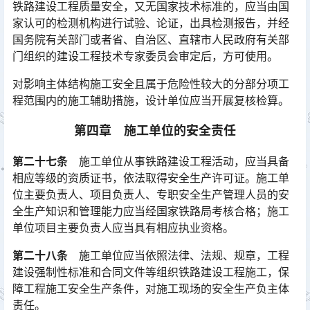
铁路建设工程质量安全，又无国家技术标准的，应当由国
家认可的检测机构进行试验、论证，出具检测报告，并经
国务院有关部门或者省、自治区、直辖市人民政府有关部
门组织的建设工程技术专家委员会审定后，方可使用。󠅅󠅃󠄵󠅂󠄪󠇖󠆨󠆨󠇕󠆞󠆒󠅬󠇘󠆭󠆘󠇙󠆝󠅵󠇗󠆭󠆁󠄐󠇗󠅹󠅸󠇖󠆍󠅳󠇖󠅹󠅰󠇖󠆌󠅹
对影响主体结构施工安全且属于危险性较大的分部分项工
程范围内的施工辅助措施，设计单位应当开展复核检算。
第四章 施工单位的安全责任
第二十七条
施工单位从事铁路建设工程活动，应当具备
相应等级的资质证书，依法取得安全生产许可证。施工单
位主要负责人、项目负责人、专职安全生产管理人员的安
全生产知识和管理能力应当经国家铁路局考核合格；施工
单位项目主要负责人应当具有相应执业资格。󠅅󠅃󠄵󠅂󠄪󠇖󠆨󠆨󠇕󠆞󠆒󠅬󠇘󠆭󠆘󠇙󠆝󠅵󠇗󠆭󠆁󠄐󠇗󠅹󠅸󠇖󠆍󠅳󠇖󠅹󠅰󠇖󠆌󠅹
第二十八条
施工单位应当依照法律、法规、规章，工程
建设强制性标准和合同文件等组织铁路建设工程施工，保
障工程施工安全生产条件，对施工现场的安全生产负主体
责任。