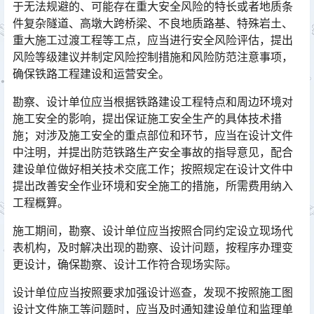
于无法规避的、可能存在重大安全风险的特长或者地质条
件复杂隧道、高墩大跨桥梁、不良地质路基、特殊岩土、
重大施工过渡工程等工点，应当进行安全风险评估，提出
风险等级建议并制定风险控制措施和风险防范注意事项，
确保铁路工程建设和运营安全。󠅅󠅃󠄵󠅂󠄪󠇖󠆨󠆨󠇕󠆞󠆒󠅬󠇘󠆭󠆘󠇙󠆝󠅵󠇗󠆭󠆁󠄐󠇗󠅹󠅸󠇖󠆍󠅳󠇖󠅹󠅰󠇖󠆌󠅹
勘察、设计单位应当根据铁路建设工程特点和周边环境对
施工安全的影响，提出保证施工安全生产的具体技术措
施；对涉及施工安全的重点部位和环节，应当在设计文件
中注明，并提出防范铁路生产安全事故的指导意见，配合
建设单位做好相关技术交底工作；按照规定在设计文件中
提出改善安全作业环境和安全施工的措施，所需费用纳入
工程概算。󠅅󠅃󠄵󠅂󠄪󠇖󠆨󠆨󠇕󠆞󠆒󠅬󠇘󠆭󠆘󠇙󠆝󠅵󠇗󠆭󠆁󠄐󠇗󠅹󠅸󠇖󠆍󠅳󠇖󠅹󠅰󠇖󠆌󠅹
施工期间，勘察、设计单位应当按照合同约定设立现场代
表机构，及时解决出现的勘察、设计问题，按程序办理变
更设计，确保勘察、设计工作符合现场实际。
设计单位应当按照要求加强设计巡查，发现不按照施工图
设计文件施工等问题时，应当及时通知建设单位和监理单