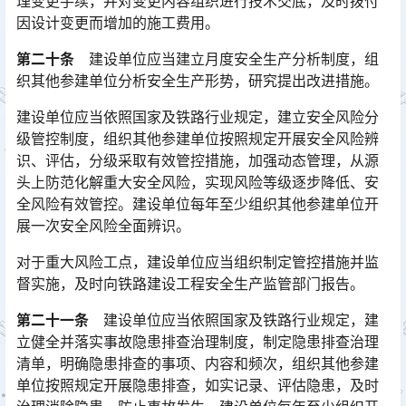
理变更手续，并对变更内容组织进行技术交底，及时拨付
因设计变更而增加的施工费用。
第二十条
建设单位应当建立月度安全生产分析制度，组
织其他参建单位分析安全生产形势，研究提出改进措施。
建设单位应当依照国家及铁路行业规定，建立安全风险分
级管控制度，组织其他参建单位按照规定开展安全风险辨
识、评估，分级采取有效管控措施，加强动态管理，从源
头上防范化解重大安全风险，实现风险等级逐步降低、安
全风险有效管控。建设单位每年至少组织其他参建单位开
展一次安全风险全面辨识。󠅅󠅃󠄵󠅂󠄪󠇖󠆨󠆨󠇕󠆞󠆒󠅬󠇘󠆭󠆘󠇙󠆝󠅵󠇗󠆭󠆁󠄐󠇗󠅹󠅸󠇖󠆍󠅳󠇖󠅹󠅰󠇖󠆌󠅹
对于重大风险工点，建设单位应当组织制定管控措施并监
督实施，及时向铁路建设工程安全生产监管部门报告。
第二十一条
建设单位应当依照国家及铁路行业规定，建
立健全并落实事故隐患排查治理制度，制定隐患排查治理
清单，明确隐患排查的事项、内容和频次，组织其他参建
单位按照规定开展隐患排查，如实记录、评估隐患，及时