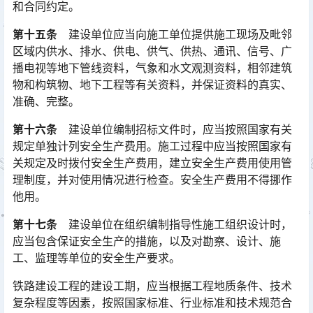
和合同约定。󠅅󠅃󠄵󠅂󠄪󠇖󠆨󠆨󠇕󠆞󠆒󠅬󠇘󠆭󠆘󠇙󠆝󠅵󠇗󠆭󠆁󠄐󠇗󠅹󠅸󠇖󠆍󠅳󠇖󠅹󠅰󠇖󠆌󠅹
第十五条
建设单位应当向施工单位提供施工现场及毗邻
区域内供水、排水、供电、供气、供热、通讯、信号、广
播电视等地下管线资料，气象和水文观测资料，相邻建筑
物和构筑物、地下工程等有关资料，并保证资料的真实、
准确、完整。󠅅󠅃󠄵󠅂󠄪󠇖󠆨󠆨󠇕󠆞󠆒󠅬󠇘󠆭󠆘󠇙󠆝󠅵󠇗󠆭󠆁󠄐󠇗󠅹󠅸󠇖󠆍󠅳󠇖󠅹󠅰󠇖󠆌󠅹
第十六条
建设单位编制招标文件时，应当按照国家有关
规定单独计列安全生产费用。施工过程中应当按照国家有
关规定及时拨付安全生产费用，建立安全生产费用使用管
理制度，并对使用情况进行检查。安全生产费用不得挪作
他用。󠅅󠅃󠄵󠅂󠄪󠇖󠆨󠆨󠇕󠆞󠆒󠅬󠇘󠆭󠆘󠇙󠆝󠅵󠇗󠆭󠆁󠄐󠇗󠅹󠅸󠇖󠆍󠅳󠇖󠅹󠅰󠇖󠆌󠅹
第十七条
建设单位在组织编制指导性施工组织设计时，
应当包含保证安全生产的措施，以及对勘察、设计、施
工、监理等单位的安全生产要求。
铁路建设工程的建设工期，应当根据工程地质条件、技术
复杂程度等因素，按照国家标准、行业标准和技术规范合