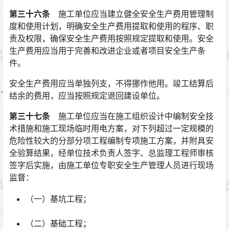
第三十六条
施工单位应当建立健全安全生产费用管理制
度和使用计划，明确安全生产费用提取和使用的程序、职
责及权限，确保安全生产费用按照规定提取和使用。安全
生产费用应当用于完善和改进企业或者项目安全生产条
件。󠅅󠅃󠄵󠅂󠄪󠇖󠆨󠆨󠇕󠆞󠆒󠅬󠇘󠆭󠆘󠇙󠆝󠅵󠇗󠆭󠆁󠄐󠇗󠅹󠅸󠇖󠆍󠅳󠇖󠅹󠅰󠇖󠆌󠅹
安全生产费用应当单独列支，不得挪作他用。竣工结算后
结余的费用，应当按照规定退回建设单位。
第三十七条
施工单位应当在施工组织设计中编制安全技
术措施和施工现场临时用电方案，对下列超过一定规模的
危险性较大的分部分项工程编制专项施工方案，并附具安
全验算结果，经单位技术负责人签字、总监理工程师审核
签字后实施，由施工单位专职安全生产管理人员进行现场
监督：󠅅󠅃󠄵󠅂󠄪󠇖󠆨󠆨󠇕󠆞󠆒󠅬󠇘󠆭󠆘󠇙󠆝󠅵󠇗󠆭󠆁󠄐󠇗󠅹󠅸󠇖󠆍󠅳󠇖󠅹󠅰󠇖󠆌󠅹
（一）基坑工程；
（二）基础工程；