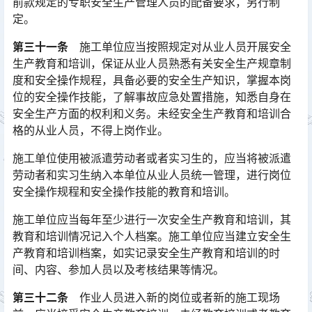
前款规定的专职安全生产管理人员的配备要求，另行制
定。
第三十一条
施工单位应当按照规定对从业人员开展安全
生产教育和培训，保证从业人员熟悉有关安全生产规章制
度和安全操作规程，具备必要的安全生产知识，掌握本岗
位的安全操作技能，了解事故应急处置措施，知悉自身在
安全生产方面的权利和义务。未经安全生产教育和培训合
格的从业人员，不得上岗作业。󠅅󠅃󠄵󠅂󠄪󠇖󠆨󠆨󠇕󠆞󠆒󠅬󠇘󠆭󠆘󠇙󠆝󠅵󠇗󠆭󠆁󠄐󠇗󠅹󠅸󠇖󠆍󠅳󠇖󠅹󠅰󠇖󠆌󠅹
施工单位使用被派遣劳动者或者实习生的，应当将被派遣
劳动者和实习生纳入本单位从业人员统一管理，进行岗位
安全操作规程和安全操作技能的教育和培训。
施工单位应当每年至少进行一次安全生产教育和培训，其
教育和培训情况记入个人档案。施工单位应当建立安全生
产教育和培训档案，如实记录安全生产教育和培训的时
间、内容、参加人员以及考核结果等情况。󠅅󠅃󠄵󠅂󠄪󠇖󠆨󠆨󠇕󠆞󠆒󠅬󠇘󠆭󠆘󠇙󠆝󠅵󠇗󠆭󠆁󠄐󠇗󠅹󠅸󠇖󠆍󠅳󠇖󠅹󠅰󠇖󠆌󠅹
第三十二条
作业人员进入新的岗位或者新的施工现场