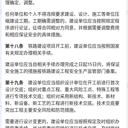
理确定、调整。
任何单位和个人不得违规要求建设、设计、施工等单位压
缩建设工期。工期确需调整的，建设单位应当按照规定程
序进行论证，征得合同相对方同意，并根据需要调整费用
和相应保证安全的具体措施。󠅅󠅃󠄵󠅂󠄪󠇖󠆨󠆨󠇕󠆞󠆒󠅬󠇘󠆭󠆘󠇙󠆝󠅵󠇗󠆭󠆁󠄐󠇗󠅹󠅸󠇖󠆍󠅳󠇖󠅹󠅰󠇖󠆌󠅹
第十八条
铁路建设项目开工前，建设单位应当按照国家
有关规定办理相关手续。
建设单位应当自相关手续办理完成之日起15日内，将保证
安全施工的措施报铁路建设工程安全生产监管部门备案。
第十九条
建设单位应当组织设计单位在开工前进行首次
设计交底；组织对重点工程、重大风险工点、特殊工程等
进行专项技术交底；组织对采用新结构、新技术、新材
料、新设备、新工艺的工程进行新技术交底。技术交底要
突出工程主要安全风险和防范措施。󠅅󠅃󠄵󠅂󠄪󠇖󠆨󠆨󠇕󠆞󠆒󠅬󠇘󠆭󠆘󠇙󠆝󠅵󠇗󠆭󠆁󠄐󠇗󠅹󠅸󠇖󠆍󠅳󠇖󠅹󠅰󠇖󠆌󠅹
需要进行设计变更的，建设单位应当按照规定及时组织办