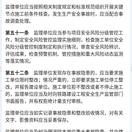
监理单位应当按照相关制度规定和标准规范组织开展关键
节点施工前条件核查。发生生产安全事故时，应当配合事
故调查处理。
第五十一条
监理单位应当参与项目安全风险分级管控工
作，制定安全风险管控监理实施细则，检查施工单位安全
风险分级管控制度制定和执行情况，审查安全风险辨识、
评估成果，检查预警机制、管控措施和重大风险动态监测
等落实情况。󠅅󠅃󠄵󠅂󠄪󠇖󠆨󠆨󠇕󠆞󠆒󠅬󠇘󠆭󠆘󠇙󠆝󠅵󠇗󠆭󠆁󠄐󠇗󠅹󠅸󠇖󠆍󠅳󠇖󠅹󠅰󠇖󠆌󠅹
第五十二条
监理单位发现存在事故隐患的，应当要求施
工单位限时整改；情况严重的，立即要求施工单位停工整
改，并报告建设单位。施工单位拒不整改或者不停止施工
的，监理单位应当及时向铁路建设工程安全生产监管部门
书面报告，并有权拒绝计量支付审核。󠅅󠅃󠄵󠅂󠄪󠇖󠆨󠆨󠇕󠆞󠆒󠅬󠇘󠆭󠆘󠇙󠆝󠅵󠇗󠆭󠆁󠄐󠇗󠅹󠅸󠇖󠆍󠅳󠇖󠅹󠅰󠇖󠆌󠅹
监理单位应当如实记录事故隐患和整改验收情况，对有关
文字、影像资料应当妥善保存。
监理单位应当及时治理消除本单位重大事故隐患，并由建