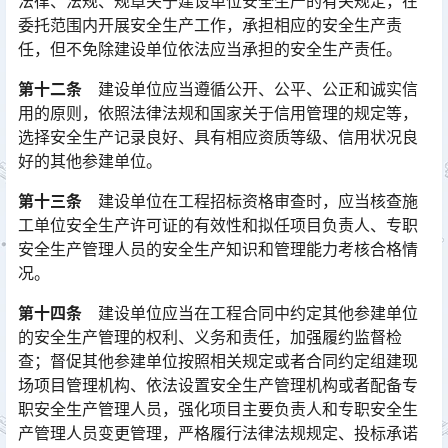
法律、法规、规章关于建设单位安全生产的有关规定，在
委托范围内开展安全生产工作，承担相应的安全生产责
任，但不免除建设单位依法应当承担的安全生产责任。󠅅󠅃󠄵󠅂󠄪󠇖󠆨󠆨󠇕󠆞󠆒󠅬󠇘󠆭󠆘󠇙󠆝󠅵󠇗󠆭󠆁󠄐󠇗󠅹󠅸󠇖󠆍󠅳󠇖󠅹󠅰󠇖󠆌󠅹
第十二条
建设单位应当遵循公开、公平、公正和诚实信
用的原则，依照法律法规和国家关于信用管理的规定等，
选择安全生产记录良好、具有相应资质等级、信用状况良
好的其他参建单位。󠅅󠅃󠄵󠅂󠄪󠇖󠆨󠆨󠇕󠆞󠆒󠅬󠇘󠆭󠆘󠇙󠆝󠅵󠇗󠆭󠆁󠄐󠇗󠅹󠅸󠇖󠆍󠅳󠇖󠅹󠅰󠇖󠆌󠅹
第十三条
建设单位在工程招标资格审查时，应当核查施
工单位安全生产许可证的有效性和拟任项目负责人、专职
安全生产管理人员的安全生产知识和管理能力考核合格情
况。
第十四条
建设单位应当在工程合同中约定其他参建单位
的安全生产管理的权利、义务和责任，加强履约监督检
查；督促其他参建单位按照相关规定或者合同约定组建现
场项目管理机构、依法设置安全生产管理机构或者配备专
职安全生产管理人员，强化项目主要负责人和专职安全生
产管理人员变更管理，严格履行法律法规规定、投标承诺