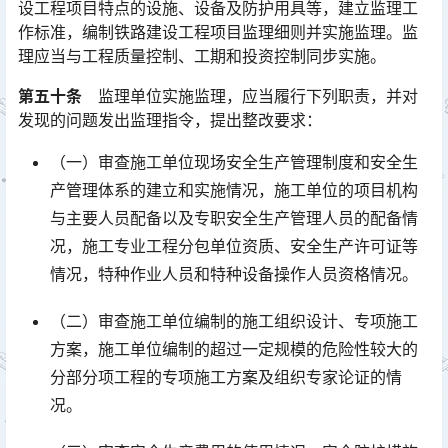
设工程项目特点的设施、设备及防护用具等，建立监理工
作标准，编制铁路建设工程项目监理细则并实施监理。监
理应当与工程质量控制、工期和投资控制同步实施。󠅅󠅃󠄵󠅂󠄪󠇖󠆨󠆨󠇕󠆞󠆒󠅬󠇘󠆭󠆘󠇙󠆝󠅵󠇗󠆭󠆁󠄐󠇗󠅹󠅸󠇖󠆍󠅳󠇖󠅹󠅰󠇖󠆌󠅹
第五十条
监理单位实施监理，应当履行下列职责，并对
发现的问题发出监理指令，提出整改要求：
（一）审查施工单位现场安全生产管理制度和安全生
产管理体系的建立和实施情况，施工单位的项目机构
与主要人员配备以及专职安全生产管理人员的配备情
况，施工专业工程分包单位资质、安全生产许可证等
情况，特种作业人员和特种设备操作人员资格情况。󠅅󠅃󠄵󠅂󠄪󠇖󠆨󠆨󠇕󠆞󠆒󠅬󠇘󠆭󠆘󠇙󠆝󠅵󠇗󠆭󠆁󠄐󠇗󠅹󠅸󠇖󠆍󠅳󠇖󠅹󠅰󠇖󠆌󠅹
（二）审查施工单位编制的施工组织设计、专项施工
方案，施工单位编制的超过一定规模的危险性较大的
分部分项工程的专项施工方案及组织专家论证的情
况。