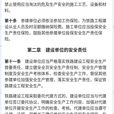
禁止使用应当淘汰的危及生产安全的施工工艺、设备和材
料。
第十条
参建单位必须依法参加工伤保险，为铁路工程建
设从业人员及时足额缴纳保险费。施工单位应当投保安全
生产责任保险，鼓励其他参建单位投保安全生产责任保
险。
第二章 建设单位的安全责任
第十一条
建设单位应当严格落实铁路建设工程安全生产
首要责任，建立健全全员安全生产责任制、安全生产管理
制度及安全生产考核体系，检查安全生产工作，督促其他
参建单位加强安全生产管理，落实安全生产责任，保证铁
路建设工程安全生产。󠅅󠅃󠄵󠅂󠄪󠇖󠆨󠆨󠇕󠆞󠆒󠅬󠇘󠆭󠆘󠇙󠆝󠅵󠇗󠆭󠆁󠄐󠇗󠅹󠅸󠇖󠆍󠅳󠇖󠅹󠅰󠇖󠆌󠅹
铁路建设工程采取委托代建方式的，建设单位应当与代建
单位签订委托协议，明确安全生产工作内容，加强对代建
单位开展安全生产工作的检查、考核。代建单位应当遵守