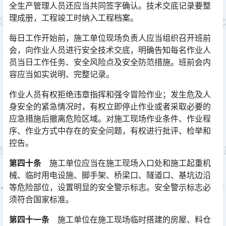
全生产管理人员还应当共同签字确认。技术交底记录要整
理成册，工程竣工时纳入工程档案。󠅅󠅃󠄵󠅂󠄪󠇖󠆨󠆨󠇕󠆞󠆒󠅬󠇘󠆭󠆘󠇙󠆝󠅵󠇗󠆭󠆁󠄐󠇗󠅹󠅸󠇖󠆍󠅳󠇖󠅹󠅰󠇖󠆌󠅹
每日工作开始前，施工单位现场负责人应当组织召开班前
会，向作业人员进行安全技术交底，明确告知每名作业人
员当日工作任务、安全风险点及安全防范措施。班前会内
容应当如实说明、完整记录。󠅅󠅃󠄵󠅂󠄪󠇖󠆨󠆨󠇕󠆞󠆒󠅬󠇘󠆭󠆘󠇙󠆝󠅵󠇗󠆭󠆁󠄐󠇗󠅹󠅸󠇖󠆍󠅳󠇖󠅹󠅰󠇖󠆌󠅹
作业人员有权拒绝违章指挥和强令冒险作业；发生危及人
身安全的紧急情况时，有权立即停止作业或者采取必要的
应急措施后撤离危险区域。对施工现场作业条件、作业程
序、作业方式中存在的安全问题，有权进行批评、检举和
控告。󠅅󠅃󠄵󠅂󠄪󠇖󠆨󠆨󠇕󠆞󠆒󠅬󠇘󠆭󠆘󠇙󠆝󠅵󠇗󠆭󠆁󠄐󠇗󠅹󠅸󠇖󠆍󠅳󠇖󠅹󠅰󠇖󠆌󠅹
第四十条
施工单位应当在施工现场入口处和施工起重机
械、临时用电设施、脚手架、桥梁口、隧道口、基坑边沿
等危险部位，设置明显的安全警示标志。安全警示标志必
须符合国家标准。
第四十一条
施工单位在施工现场临时搭建的房屋、料仓