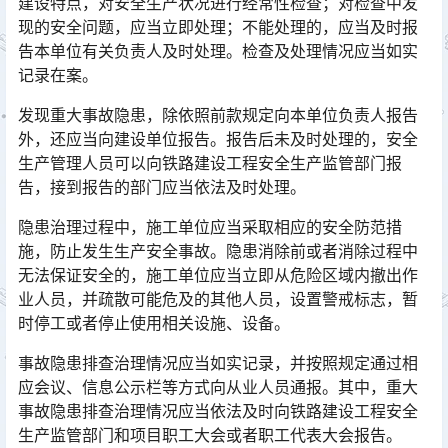
建设特点，对安全生产状况进行经常性检查；对检查中发
现的安全问题，应当立即处理；不能处理的，应当及时报
告本单位有关负责人及时处理。检查及处理情况应当如实
记录在案。󠅅󠅃󠄵󠅂󠄪󠇖󠆨󠆨󠇕󠆞󠆒󠅬󠇘󠆭󠆘󠇙󠆝󠅵󠇗󠆭󠆁󠄐󠇗󠅹󠅸󠇖󠆍󠅳󠇖󠅹󠅰󠇖󠆌󠅹
发现重大事故隐患，除依照前款规定向本单位负责人报告
外，还应当向建设单位报告。报告后未及时处理的，安全
生产管理人员可以向铁路建设工程安全生产监管部门报
告，接到报告的部门应当依法及时处理。󠅅󠅃󠄵󠅂󠄪󠇖󠆨󠆨󠇕󠆞󠆒󠅬󠇘󠆭󠆘󠇙󠆝󠅵󠇗󠆭󠆁󠄐󠇗󠅹󠅸󠇖󠆍󠅳󠇖󠅹󠅰󠇖󠆌󠅹
隐患治理过程中，施工单位应当采取相应的安全防范措
施，防止发生生产安全事故。隐患消除前或者消除过程中
无法保证安全的，施工单位应当立即从危险区域内撤出作
业人员，并疏散可能危及的其他人员，设置警戒标志，暂
时停工或者停止使用相关设施、设备。󠅅󠅃󠄵󠅂󠄪󠇖󠆨󠆨󠇕󠆞󠆒󠅬󠇘󠆭󠆘󠇙󠆝󠅵󠇗󠆭󠆁󠄐󠇗󠅹󠅸󠇖󠆍󠅳󠇖󠅹󠅰󠇖󠆌󠅹
事故隐患排查治理情况应当如实记录，并按照规定通过相
应会议、信息公示栏等方式向从业人员通报。其中，重大
事故隐患排查治理情况应当依法及时向铁路建设工程安全
生产监管部门和项目职工大会或者职工代表大会报告。󠅅󠅃󠄵󠅂󠄪󠇖󠆨󠆨󠇕󠆞󠆒󠅬󠇘󠆭󠆘󠇙󠆝󠅵󠇗󠆭󠆁󠄐󠇗󠅹󠅸󠇖󠆍󠅳󠇖󠅹󠅰󠇖󠆌󠅹