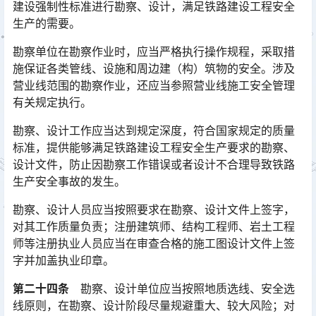
建设强制性标准进行勘察、设计，满足铁路建设工程安全
生产的需要。
勘察单位在勘察作业时，应当严格执行操作规程，采取措
施保证各类管线、设施和周边建（构）筑物的安全。涉及
营业线范围的勘察作业，还应当参照营业线施工安全管理
有关规定执行。󠅅󠅃󠄵󠅂󠄪󠇖󠆨󠆨󠇕󠆞󠆒󠅬󠇘󠆭󠆘󠇙󠆝󠅵󠇗󠆭󠆁󠄐󠇗󠅹󠅸󠇖󠆍󠅳󠇖󠅹󠅰󠇖󠆌󠅹
勘察、设计工作应当达到规定深度，符合国家规定的质量
标准，提供能够满足铁路建设工程安全生产要求的勘察、
设计文件，防止因勘察工作错误或者设计不合理导致铁路
生产安全事故的发生。󠅅󠅃󠄵󠅂󠄪󠇖󠆨󠆨󠇕󠆞󠆒󠅬󠇘󠆭󠆘󠇙󠆝󠅵󠇗󠆭󠆁󠄐󠇗󠅹󠅸󠇖󠆍󠅳󠇖󠅹󠅰󠇖󠆌󠅹
勘察、设计人员应当按照要求在勘察、设计文件上签字，
对其工作质量负责；注册建筑师、结构工程师、岩土工程
师等注册执业人员应当在审查合格的施工图设计文件上签
字并加盖执业印章。󠅅󠅃󠄵󠅂󠄪󠇖󠆨󠆨󠇕󠆞󠆒󠅬󠇘󠆭󠆘󠇙󠆝󠅵󠇗󠆭󠆁󠄐󠇗󠅹󠅸󠇖󠆍󠅳󠇖󠅹󠅰󠇖󠆌󠅹
第二十四条
勘察、设计单位应当按照地质选线、安全选
线原则，在勘察、设计阶段尽量规避重大、较大风险；对