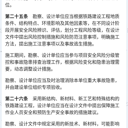
位。
第二十五条
勘察、设计单位应当根据铁路建设工程地质
条件、结构特点、环境影响及其他因素等，在不同设计阶
段开展安全风险辨识、评估，划分工程风险等级，在设计
文件中提出风险控制措施和风险防范注意事项，明确施工
方法，提出施工注意事项以及事故逃生措施。󠅅󠅃󠄵󠅂󠄪󠇖󠆨󠆨󠇕󠆞󠆒󠅬󠇘󠆭󠆘󠇙󠆝󠅵󠇗󠆭󠆁󠄐󠇗󠅹󠅸󠇖󠆍󠅳󠇖󠅹󠅰󠇖󠆌󠅹
施工期间，勘察、设计单位应当参与项目安全风险分级管
控和事故隐患排查治理工作，根据风险变化和隐患治理需
要，动态调整设计措施。
勘察、设计单位应当及时治理消除本单位重大事故隐患，
并由建设单位组织专项验收。
第二十六条
采用新结构、新材料、新工艺和特殊结构的
铁路建设工程，设计单位应当在设计文件中提出保障施工
作业人员安全和预防生产安全事故的措施建议。
勘察、设计文件中规定采用的新技术、新材料，可能影响