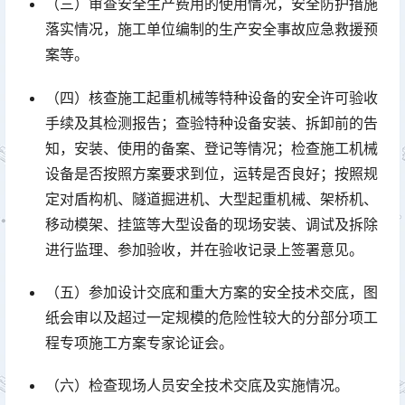
（三）审查安全生产费用的使用情况，安全防护措施
落实情况，施工单位编制的生产安全事故应急救援预
案等。
（四）核查施工起重机械等特种设备的安全许可验收
手续及其检测报告；查验特种设备安装、拆卸前的告
知，安装、使用的备案、登记等情况；检查施工机械
设备是否按照方案要求到位，运转是否良好；按照规
定对盾构机、隧道掘进机、大型起重机械、架桥机、
移动模架、挂篮等大型设备的现场安装、调试及拆除
进行监理、参加验收，并在验收记录上签署意见。󠅅󠅃󠄵󠅂󠄪󠇖󠆨󠆨󠇕󠆞󠆒󠅬󠇘󠆭󠆘󠇙󠆝󠅵󠇗󠆭󠆁󠄐󠇗󠅹󠅸󠇖󠆍󠅳󠇖󠅹󠅰󠇖󠆌󠅹
（五）参加设计交底和重大方案的安全技术交底，图
纸会审以及超过一定规模的危险性较大的分部分项工
程专项施工方案专家论证会。
（六）检查现场人员安全技术交底及实施情况。