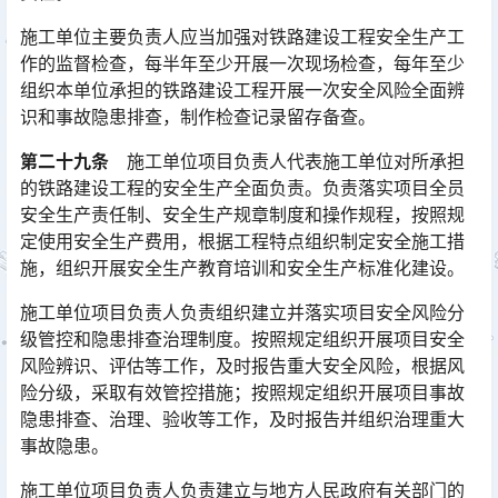
施工单位主要负责人应当加强对铁路建设工程安全生产工
作的监督检查，每半年至少开展一次现场检查，每年至少
组织本单位承担的铁路建设工程开展一次安全风险全面辨
识和事故隐患排查，制作检查记录留存备查。󠅅󠅃󠄵󠅂󠄪󠇖󠆨󠆨󠇕󠆞󠆒󠅬󠇘󠆭󠆘󠇙󠆝󠅵󠇗󠆭󠆁󠄐󠇗󠅹󠅸󠇖󠆍󠅳󠇖󠅹󠅰󠇖󠆌󠅹
第二十九条
施工单位项目负责人代表施工单位对所承担
的铁路建设工程的安全生产全面负责。负责落实项目全员
安全生产责任制、安全生产规章制度和操作规程，按照规
定使用安全生产费用，根据工程特点组织制定安全施工措
施，组织开展安全生产教育培训和安全生产标准化建设。󠅅󠅃󠄵󠅂󠄪󠇖󠆨󠆨󠇕󠆞󠆒󠅬󠇘󠆭󠆘󠇙󠆝󠅵󠇗󠆭󠆁󠄐󠇗󠅹󠅸󠇖󠆍󠅳󠇖󠅹󠅰󠇖󠆌󠅹
施工单位项目负责人负责组织建立并落实项目安全风险分
级管控和隐患排查治理制度。按照规定组织开展项目安全
风险辨识、评估等工作，及时报告重大安全风险，根据风
险分级，采取有效管控措施；按照规定组织开展项目事故
隐患排查、治理、验收等工作，及时报告并组织治理重大
事故隐患。󠅅󠅃󠄵󠅂󠄪󠇖󠆨󠆨󠇕󠆞󠆒󠅬󠇘󠆭󠆘󠇙󠆝󠅵󠇗󠆭󠆁󠄐󠇗󠅹󠅸󠇖󠆍󠅳󠇖󠅹󠅰󠇖󠆌󠅹
施工单位项目负责人负责建立与地方人民政府有关部门的