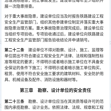
治理消除隐患，防止事故发生。建设单位每年至少组织开
展一次隐患排查。󠅅󠅃󠄵󠅂󠄪󠇖󠆨󠆨󠇕󠆞󠆒󠅬󠇘󠆭󠆘󠇙󠆝󠅵󠇗󠆭󠆁󠄐󠇗󠅹󠅸󠇖󠆍󠅳󠇖󠅹󠅰󠇖󠆌󠅹
对于重大事故隐患，建设单位应当及时报告铁路建设工程
安全生产监管部门，组织其他参建单位制定并落实重大事
故隐患治理方案。重大事故隐患治理完成后，建设单位应
当组织专项验收。专项验收通过后，建设单位向铁路建设
工程安全生产监管部门报告验收结论并申请销号。󠅅󠅃󠄵󠅂󠄪󠇖󠆨󠆨󠇕󠆞󠆒󠅬󠇘󠆭󠆘󠇙󠆝󠅵󠇗󠆭󠆁󠄐󠇗󠅹󠅸󠇖󠆍󠅳󠇖󠅹󠅰󠇖󠆌󠅹
第二十二条
建设单位不得对勘察、设计、施工、监理等
单位提出不符合建设工程安全生产法律、法规和强制性标
准等规定的要求；不得明示或者暗示施工单位在不具备安
全保证的条件下施工；不得明示或者暗示施工单位购买、
租赁、使用不符合安全施工要求的建筑材料、安全防护用
具、机械设备及配件、消防设施和器材等。󠅅󠅃󠄵󠅂󠄪󠇖󠆨󠆨󠇕󠆞󠆒󠅬󠇘󠆭󠆘󠇙󠆝󠅵󠇗󠆭󠆁󠄐󠇗󠅹󠅸󠇖󠆍󠅳󠇖󠅹󠅰󠇖󠆌󠅹
第三章 勘察、设计单位的安全责任
第二十三条
勘察、设计单位应当在其资质等级许可的范
围内承揽勘察、设计业务。依照法律、法规、规章和工程