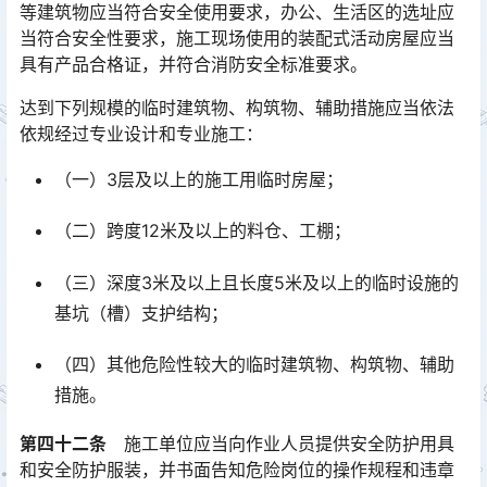
等建筑物应当符合安全使用要求，办公、生活区的选址应
当符合安全性要求，施工现场使用的装配式活动房屋应当
具有产品合格证，并符合消防安全标准要求。󠅅󠅃󠄵󠅂󠄪󠇖󠆨󠆨󠇕󠆞󠆒󠅬󠇘󠆭󠆘󠇙󠆝󠅵󠇗󠆭󠆁󠄐󠇗󠅹󠅸󠇖󠆍󠅳󠇖󠅹󠅰󠇖󠆌󠅹
达到下列规模的临时建筑物、构筑物、辅助措施应当依法
依规经过专业设计和专业施工：
（一）3层及以上的施工用临时房屋；
（二）跨度12米及以上的料仓、工棚；
（三）深度3米及以上且长度5米及以上的临时设施的
基坑（槽）支护结构；
（四）其他危险性较大的临时建筑物、构筑物、辅助
措施。
第四十二条
施工单位应当向作业人员提供安全防护用具
和安全防护服装，并书面告知危险岗位的操作规程和违章