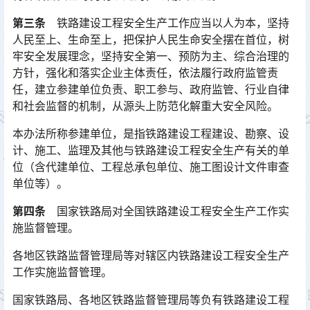
第三条
铁路建设工程安全生产工作应当以人为本，坚持
人民至上、生命至上，把保护人民生命安全摆在首位，树
牢安全发展理念，坚持安全第一、预防为主、综合治理的
方针，强化和落实企业主体责任，依法履行政府监管责
任，建立参建单位负责、职工参与、政府监管、行业自律
和社会监督的机制，从源头上防范化解重大安全风险。󠅅󠅃󠄵󠅂󠄪󠇖󠆨󠆨󠇕󠆞󠆒󠅬󠇘󠆭󠆘󠇙󠆝󠅵󠇗󠆭󠆁󠄐󠇗󠅹󠅸󠇖󠆍󠅳󠇖󠅹󠅰󠇖󠆌󠅹
本办法所称参建单位，是指铁路建设工程建设、勘察、设
计、施工、监理及其他与铁路建设工程安全生产有关的单
位（含代建单位、工程总承包单位、施工图设计文件审查
单位等）。󠅅󠅃󠄵󠅂󠄪󠇖󠆨󠆨󠇕󠆞󠆒󠅬󠇘󠆭󠆘󠇙󠆝󠅵󠇗󠆭󠆁󠄐󠇗󠅹󠅸󠇖󠆍󠅳󠇖󠅹󠅰󠇖󠆌󠅹
第四条
国家铁路局对全国铁路建设工程安全生产工作实
施监督管理。
各地区铁路监督管理局等对辖区内铁路建设工程安全生产
工作实施监督管理。
国家铁路局、各地区铁路监督管理局等负有铁路建设工程