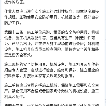
操作的危害。
作业人员应当遵守安全施工的强制性标准、规章制度和操
作规程，正确使用安全防护用具、机械设备等，做好自身
防护工作。
第四十三条
施工单位采购、租赁的安全防护用具、机械
设备、施工机具及配件等，应当具有生产（制造）许可
证、产品合格证，并在进入施工现场前进行查验；对机械
设备、施工机具应当重点检查保险、限位等安全设施和装
置是否齐全有效。󠅅󠅃󠄵󠅂󠄪󠇖󠆨󠆨󠇕󠆞󠆒󠅬󠇘󠆭󠆘󠇙󠆝󠅵󠇗󠆭󠆁󠄐󠇗󠅹󠅸󠇖󠆍󠅳󠇖󠅹󠅰󠇖󠆌󠅹
施工现场的安全防护用具、机械设备、施工机具及配件必
须由专人管理，定期进行检查、维修和保养，建立相应的
资料档案，并按照国家有关规定及时报废。
施工单位应当合理选择施工机械，保证施工需要和安全生
产。禁止使用不合格或者国家明令淘汰的机械设备、施工
机具及配件。
第四十四条
施工单位在使用特种设备范围以外的施工起