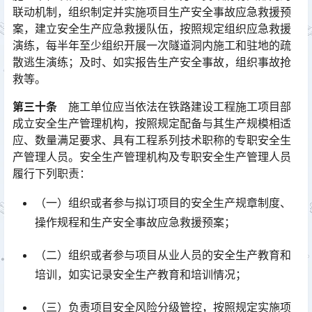
联动机制，组织制定并实施项目生产安全事故应急救援预
案，建立安全生产应急救援队伍，按照规定组织应急救援
演练，每半年至少组织开展一次隧道洞内施工和驻地的疏
散逃生演练；及时、如实报告生产安全事故，组织事故抢
救等。󠅅󠅃󠄵󠅂󠄪󠇖󠆨󠆨󠇕󠆞󠆒󠅬󠇘󠆭󠆘󠇙󠆝󠅵󠇗󠆭󠆁󠄐󠇗󠅹󠅸󠇖󠆍󠅳󠇖󠅹󠅰󠇖󠆌󠅹
第三十条
施工单位应当依法在铁路建设工程施工项目部
成立安全生产管理机构，按照规定配备与其生产规模相适
应、数量满足要求、具有工程系列技术职称的专职安全生
产管理人员。安全生产管理机构及专职安全生产管理人员
履行下列职责：󠅅󠅃󠄵󠅂󠄪󠇖󠆨󠆨󠇕󠆞󠆒󠅬󠇘󠆭󠆘󠇙󠆝󠅵󠇗󠆭󠆁󠄐󠇗󠅹󠅸󠇖󠆍󠅳󠇖󠅹󠅰󠇖󠆌󠅹
（一）组织或者参与拟订项目的安全生产规章制度、
操作规程和生产安全事故应急救援预案；
（二）组织或者参与项目从业人员的安全生产教育和
培训，如实记录安全生产教育和培训情况；
（三）负责项目安全风险分级管控，按照规定实施项