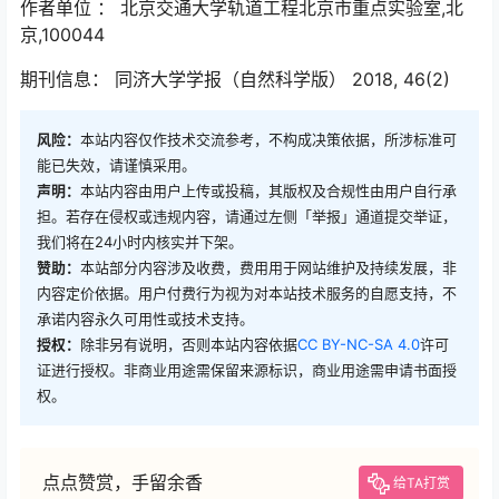
作者单位 ： 北京交通大学轨道工程北京市重点实验室,北
京,100044
期刊信息： 同济大学学报（自然科学版） 2018, 46(2)
风险：
本站内容仅作技术交流参考，不构成决策依据，所涉标准可
能已失效，请谨慎采用。
声明：
本站内容由用户上传或投稿，其版权及合规性由用户自行承
担。若存在侵权或违规内容，请通过左侧「举报」通道提交举证，
我们将在24小时内核实并下架。
赞助：
本站部分内容涉及收费，费用用于网站维护及持续发展，非
内容定价依据。用户付费行为视为对本站技术服务的自愿支持，不
承诺内容永久可用性或技术支持。
授权：
除非另有说明，否则本站内容依据
CC BY-NC-SA 4.0
许可
证进行授权。非商业用途需保留来源标识，商业用途需申请书面授
权。
点点赞赏，手留余香
给TA打赏