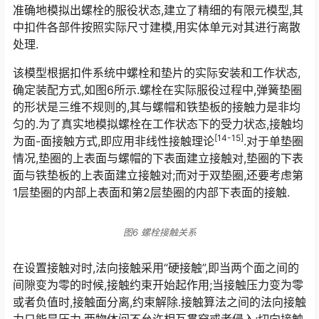
准确地模拟出螺栓的服役状态,建立了精细的有限元模型,其
中扣件各部件按照实际尺寸建模,用实体单元对其进行离散
处理.󠅅󠅃󠄵󠅂󠄪󠇖󠆨󠆨󠇕󠆞󠆒󠅬󠇘󠆭󠆘󠇙󠆝󠅵󠇗󠆭󠆁󠄐󠇗󠅹󠅸󠇖󠆍󠅳󠇖󠅹󠅰󠇖󠆌󠅹
该模型根据扣件系统中螺栓和垫片的实际安装和工作状态,
确定装配方式,如图6所示.螺栓在实际服役过程中,弹簧垫圈
的形状是三维不规则的,其与螺帽和铁垫板的接触力是非均
匀的.为了真实地模拟螺栓在工作状态下的受力状态,接触均
[14-15]
为面-面接触方式,即应用非线性接触理论󠅅󠅃󠄵󠅂󠄪󠇖󠆨󠆨󠇕󠆞󠆒󠅬󠇘󠆭󠆘󠇙󠆝󠅵󠇗󠆭󠆁󠄐󠇗󠅹󠅸󠇖󠆍󠅳󠇖󠅹󠅰󠇖󠆌󠅹
.对于单垫圈
情况,垫圈的上表面与螺帽的下表面建立接触对,垫圈的下表
面与铁垫板的上表面建立接触对;而对于双垫圈,还要考虑第
1层垫圈的内部上表面和第2层垫圈的内部下表面的接触.󠅅󠅃󠄵󠅂󠄪󠇖󠆨󠆨󠇕󠆞󠆒󠅬󠇘󠆭󠆘󠇙󠆝󠅵󠇗󠆭󠆁󠄐󠇗󠅹󠅸󠇖󠆍󠅳󠇖󠅹󠅰󠇖󠆌󠅹
图6 螺栓接触关系
在设置接触对时,法向接触采用“硬接触”,即当两个面之间的
间隙变为零的时候,接触约束开始起作用;当接触压力变为零
或者负值时,接触面分离,约束解除.接触算法之间的法向接触
力只能是压力,两物体间不允许相互贯穿或者侵入;切向接触