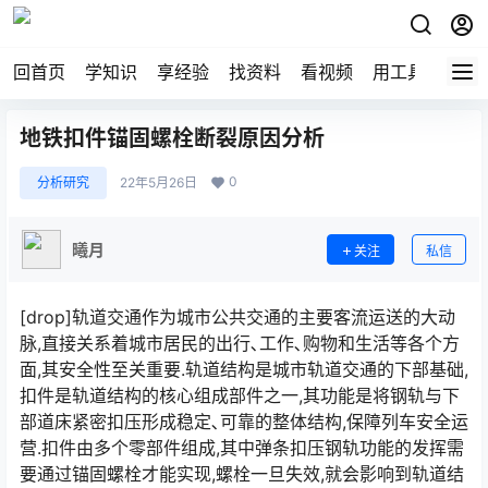
回首页
学知识
享经验
找资料
看视频
用工具
论技
地铁扣件锚固螺栓断裂原因分析
0
分析研究
22年5月26日
曦月
关注
私信
[drop]轨道交通作为城市公共交通的主要客流运送的大动
脉,直接关系着城市居民的出行､工作､购物和生活等各个方
面,其安全性至关重要.轨道结构是城市轨道交通的下部基础,
扣件是轨道结构的核心组成部件之一,其功能是将钢轨与下
部道床紧密扣压形成稳定､可靠的整体结构,保障列车安全运
营.扣件由多个零部件组成,其中弹条扣压钢轨功能的发挥需
要通过锚固螺栓才能实现,螺栓一旦失效,就会影响到轨道结