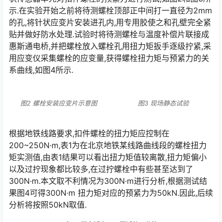
示.在实验开始之前将待测螺栓顶部正中间打一直径为2mm
的孔,将针状应变片安装进孔内,用专用胶使之和孔壁完全紧
贴并做好防水处理.试验时将待测螺栓与温度补偿片联接成
惠斯通电桥,并把螺栓放入螺栓孔用扭力矩扳手逐级拧紧,采
用应变仪采集螺栓的应变量,获得螺栓扭力矩与预紧力的关
系曲线,如图4所示.󠅅󠅃󠄵󠅂󠄪󠇖󠆨󠆨󠇕󠆞󠆒󠅬󠇘󠆭󠆘󠇙󠆝󠅵󠇗󠆭󠆁󠄐󠇗󠅹󠅸󠇖󠆍󠅳󠇖󠅹󠅰󠇖󠆌󠅹
图2 螺栓安装应变片示意图
图3 现场静态试验
根据地铁线路要求,扣件螺栓的扭力矩应控制在
200~250N·m,表1为在北京地铁某线路曲线段的螺栓扭力
矩实测值,由表1结果可以看出扭力矩值较离散,扭力矩偏小
以及过拧现象都比较多,在过拧螺栓中有些甚至达到了
300N·m.本文取不利情况为300N·m进行分析,根据测试结
果图4可得300N·m 扭力矩对应的预紧力为50kN.因此,后续
分析将按照50kN取值.󠅅󠅃󠄵󠅂󠄪󠇖󠆨󠆨󠇕󠆞󠆒󠅬󠇘󠆭󠆘󠇙󠆝󠅵󠇗󠆭󠆁󠄐󠇗󠅹󠅸󠇖󠆍󠅳󠇖󠅹󠅰󠇖󠆌󠅹