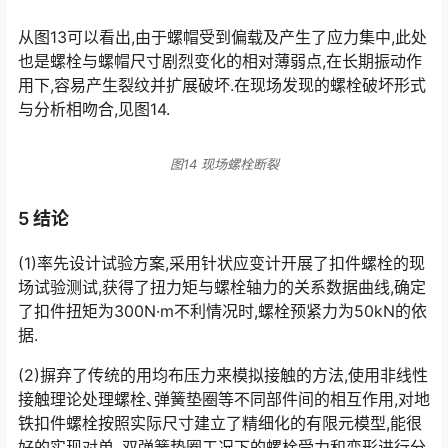
从图13可以看出,由于螺帽受到偏载及产生了应力集中,此处
也是螺栓与螺帽尺寸剧烈变化的相对薄弱点,在长期振动作
用下,容易产生裂纹并扩展破坏.在现场发现的螺栓破坏形式
与分析相吻合,见图14.󠅅󠅃󠄵󠅂󠄪󠇖󠆨󠆨󠇕󠆞󠆒󠅬󠇘󠆭󠆘󠇙󠆝󠅵󠇗󠆭󠆁󠄐󠇗󠅹󠅸󠇖󠆍󠅳󠇖󠅹󠅰󠇖󠆌󠅹
图14 现场螺栓断裂
5 结论
(1)率先设计试验方案,采用针状应变计开展了扣件螺栓的现
场试验测试,获得了扭力矩与螺栓轴力的关系数据曲线,确定
了扣件扭矩为300N·m不利情况时,螺栓预紧力为50kN的依
据.󠅅󠅃󠄵󠅂󠄪󠇖󠆨󠆨󠇕󠆞󠆒󠅬󠇘󠆭󠆘󠇙󠆝󠅵󠇗󠆭󠆁󠄐󠇗󠅹󠅸󠇖󠆍󠅳󠇖󠅹󠅰󠇖󠆌󠅹
(2)摒弃了传统的用均布压力来模拟接触的方法,使用非线性
接触理论处理螺栓､弹簧垫圈等不同部件间的相互作用,对地
铁扣件螺栓按照实际尺寸建立了精细化的有限元模型,能很
好的实现对单､双弹簧垫圈工况下的螺栓受力和变形进行分