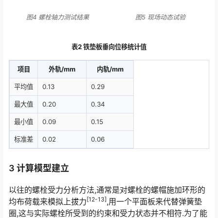
图4 螺栓轴力测试结果
图5 现场动态试验
表2 铁垫板垂向位移统计值
项目
外轨/mm
内轨/mm
平均值
0.13
0.29
最大值
0.20
0.34
最小值
0.09
0.15
标准差
0.02
0.06
3 计算模型建立
以往的螺栓受力分析方法,通常是对螺栓的螺帽施加环形的
[12-13]
均布荷载来模拟上拔力
,用一个平面板来代替弹簧垫
圈,这与实际螺栓所受到的约束和受力状态并不相符.为了能