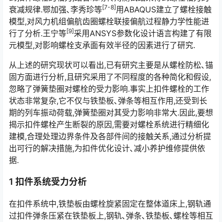
[7-8]
衰减规律.鄂加强､李秀珍等
用ABAQUS建立了螺栓接触
模型,对风力机组偏航齿圈螺栓联接偏航过程静力学性能进
[9]
行了分析.王宁等
采用ANSYS参数化设计语言构建了有限
元模型,对影响螺栓支承面有效半径的因素进行了研究.
从上述的研究现状可以看出,已有研究主要是从螺栓防松､锚
固方面进行分析,且研究采用了不同程度的各种简化和假设,
忽略了弹簧垫圈对螺栓的受力影响.事实上扣件螺栓的工作
状态非常复杂,它不仅与铁垫板､弹条等相互作用,还受到长
期的列车振动荷载,弹簧垫圈对其受力影响非常大.因此,要想
揭示扣件螺栓产生断裂的原因,需要对螺栓系统进行精细化
建模,合理处理边界条件及各部件间的接触关系,通过分析提
出可行的解决措施,为扣件优化设计､减小养护维修提供依
据.󠅅󠅃󠄵󠅂󠄪󠇖󠆨󠆨󠇕󠆞󠆒󠅬󠇘󠆭󠆘󠇙󠆝󠅵󠇗󠆭󠆁󠄐󠇗󠅹󠅸󠇖󠆍󠅳󠇖󠅹󠅰󠇖󠆌󠅹
1 扣件系统受力分析
在扣件系统中,铁垫板由螺栓旋紧固定在整体道床上,钢轨通
过扣件弹条压紧在铁垫板上,钢轨､弹条､铁垫板､螺栓等相互