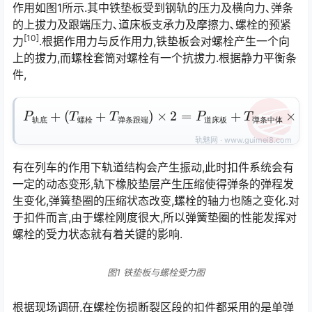
作用如图1所示.其中铁垫板受到钢轨的压力及横向力､弹条
的上拔力及跟端压力､道床板支承力及摩擦力､螺栓的预紧
[10]
力󠅅󠅃󠄵󠅂󠄪󠇖󠆨󠆨󠇕󠆞󠆒󠅬󠇘󠆭󠆘󠇙󠆝󠅵󠇗󠆭󠆁󠄐󠇗󠅹󠅸󠇖󠆍󠅳󠇖󠅹󠅰󠇖󠆌󠅹
.根据作用力与反作用力,铁垫板会对螺栓产生一个向
上的拔力,而螺栓套筒对螺栓有一个抗拔力.根据静力平衡条
件,
P
轨
底
+
(
T
螺
栓
+
T
弹
条
条
中
跟
体
端
×
2
)
×
2
=
P
道
床
板
+
T
弹
轨
底
螺
栓
弹
条
跟
端
道
床
板
弹
条
中
体
有在列车的作用下轨道结构会产生振动,此时扣件系统会有
一定的动态变形,轨下橡胶垫层产生压缩使得弹条的弹程发
生变化,弹簧垫圈的压缩状态改变,螺栓的轴力也随之变化.对
于扣件而言,由于螺栓刚度很大,所以弹簧垫圈的性能发挥对
螺栓的受力状态就有着关键的影响.󠅅󠅃󠄵󠅂󠄪󠇖󠆨󠆨󠇕󠆞󠆒󠅬󠇘󠆭󠆘󠇙󠆝󠅵󠇗󠆭󠆁󠄐󠇗󠅹󠅸󠇖󠆍󠅳󠇖󠅹󠅰󠇖󠆌󠅹
图1 铁垫板与螺栓受力图
根据现场调研,在螺栓伤损断裂区段的扣件都采用的是单弹