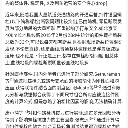
构的整体性､稳定性,以及列车运营的安全性.[/drop]󠅅󠅃󠄵󠅂󠄪󠇖󠆨󠆨󠇕󠆞󠆒󠅬󠇘󠆭󠆘󠇙󠆝󠅵󠇗󠆭󠆁󠄐󠇗󠅹󠅸󠇖󠆍󠅳󠇖󠅹󠅰󠇖󠆌󠅹
近年来,随着我国大量轨道交通线路的开通运营,扣件锚固螺
栓(以下简称螺栓)断裂问题比较突出,已由随机､零星断裂发
展为部分地段的大量断裂,严重影响了行车安全.如北京某
40km长地铁线路2015年2月份28d中统计的扣件螺栓断裂
总数为33个,可以说每天都有断裂,且根据现场断裂位置调研
发现,不论是直线､还是曲线,普通整体道床还是浮置板减振
道床,也不论是下行还是上行,都存在螺栓断裂问题.但总体
上,曲线地段的螺栓断裂明显较直线地段多.󠅅󠅃󠄵󠅂󠄪󠇖󠆨󠆨󠇕󠆞󠆒󠅬󠇘󠆭󠆘󠇙󠆝󠅵󠇗󠆭󠆁󠄐󠇗󠅹󠅸󠇖󠆍󠅳󠇖󠅹󠅰󠇖󠆌󠅹
针对螺栓部件,国内外学者已进行了部分研究.Sethuraman
[1]
等
通过把螺栓头或螺母支承面的接触简化为刚性面和均
[2-3]
压面,获得联接件结合面的刚度区间;Musto等
通过有限
元分析与数据拟合获得了不同尺寸组合所对应被连接件刚
度的计算公式,但是忽略了泊松比因素的影响,无法精确计算.
[4]
唐小萍等
对扣件螺栓抗拔力进行实验,通过多元回归分析
[5-6]
得到了影响螺栓抗拔力的主要因素.张志远
通过计算得
到扣件螺栓的轴力,结合现场转角测试结果得到螺栓轴力的