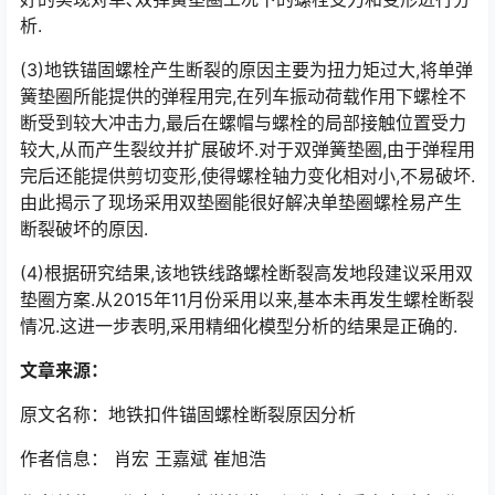
析.󠅅󠅃󠄵󠅂󠄪󠇖󠆨󠆨󠇕󠆞󠆒󠅬󠇘󠆭󠆘󠇙󠆝󠅵󠇗󠆭󠆁󠄐󠇗󠅹󠅸󠇖󠆍󠅳󠇖󠅹󠅰󠇖󠆌󠅹
(3)地铁锚固螺栓产生断裂的原因主要为扭力矩过大,将单弹
簧垫圈所能提供的弹程用完,在列车振动荷载作用下螺栓不
断受到较大冲击力,最后在螺帽与螺栓的局部接触位置受力
较大,从而产生裂纹并扩展破坏.对于双弹簧垫圈,由于弹程用
完后还能提供剪切变形,使得螺栓轴力变化相对小,不易破坏.
由此揭示了现场采用双垫圈能很好解决单垫圈螺栓易产生
断裂破坏的原因.󠅅󠅃󠄵󠅂󠄪󠇖󠆨󠆨󠇕󠆞󠆒󠅬󠇘󠆭󠆘󠇙󠆝󠅵󠇗󠆭󠆁󠄐󠇗󠅹󠅸󠇖󠆍󠅳󠇖󠅹󠅰󠇖󠆌󠅹
(4)根据研究结果,该地铁线路螺栓断裂高发地段建议采用双
垫圈方案.从2015年11月份采用以来,基本未再发生螺栓断裂
情况.这进一步表明,采用精细化模型分析的结果是正确的.󠅅󠅃󠄵󠅂󠄪󠇖󠆨󠆨󠇕󠆞󠆒󠅬󠇘󠆭󠆘󠇙󠆝󠅵󠇗󠆭󠆁󠄐󠇗󠅹󠅸󠇖󠆍󠅳󠇖󠅹󠅰󠇖󠆌󠅹
文章来源：
原文名称：地铁扣件锚固螺栓断裂原因分析
作者信息： 肖宏 王嘉斌 崔旭浩