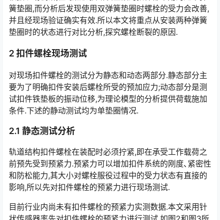
簧垫圈,而分析后发现使用双弹簧垫圈时螺栓的受力会改善,
并且经现场验证确实有效.所以本文将重点从安装两种弹簧
垫圈时的状态进行对比分析,探究螺栓断裂的原因.󠅅󠅃󠄵󠅂󠄪󠇖󠆨󠆨󠇕󠆞󠆒󠅬󠇘󠆭󠆘󠇙󠆝󠅵󠇗󠆭󠆁󠄐󠇗󠅹󠅸󠇖󠆍󠅳󠇖󠅹󠅰󠇖󠆌󠅹
2 扣件螺栓现场测试
对现场扣件螺栓的测试分为静态和动态两部分.静态部分主
要为了明确扣件安装后螺栓所受的预加应力;动态部分是测
试扣件铁垫板的振动位移,为理论模型的分析提供荷载施加
条件.下述的静动测试均为单垫圈情况.󠅅󠅃󠄵󠅂󠄪󠇖󠆨󠆨󠇕󠆞󠆒󠅬󠇘󠆭󠆘󠇙󠆝󠅵󠇗󠆭󠆁󠄐󠇗󠅹󠅸󠇖󠆍󠅳󠇖󠅹󠅰󠇖󠆌󠅹
2.1 静态测试分析
轨道结构扣件螺栓在装配时必须拧紧,即在承受工作载荷之
前预先受到预紧力.预紧力可以增加扣件系统的刚度､紧密性
和防松能力,其大小对螺栓服役过程中的受力状态有直接的
影响,所以先对扣件螺栓的预紧力进行现场测试.󠅅󠅃󠄵󠅂󠄪󠇖󠆨󠆨󠇕󠆞󠆒󠅬󠇘󠆭󠆘󠇙󠆝󠅵󠇗󠆭󠆁󠄐󠇗󠅹󠅸󠇖󠆍󠅳󠇖󠅹󠅰󠇖󠆌󠅹
目前行业内尚未有扣件螺栓的预紧力实测数据.本文采用针
状传感器率先对扣件螺栓的预紧力进行测试,如图2和图3所