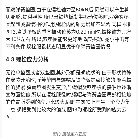
而双弹簧垫圈,由于在螺栓轴力至50kN后,仍然可以产生剪
切变形､提供弹性,所以当铁垫板发生振动位移时,双弹簧垫
圈起到减震缓冲的作用,螺栓内的轴力增加不显著.同样,根据
图12,当铁垫板的垂向振动位移为0.29mm时,螺栓轴力只增
大40%左右.所以,双垫圈能够更好地适应振动､减小冲击等
不利条件,螺栓服役状态明显优于单弹簧垫圈情况.󠅅󠅃󠄵󠅂󠄪󠇖󠆨󠆨󠇕󠆞󠆒󠅬󠇘󠆭󠆘󠇙󠆝󠅵󠇗󠆭󠆁󠄐󠇗󠅹󠅸󠇖󠆍󠅳󠇖󠅹󠅰󠇖󠆌󠅹
4.3 螺栓应力分析
无论单垫圈或者双垫圈,其外形都是螺旋状的,由于形状特殊,
在安装开始时,弹簧垫圈与螺帽及铁垫板是点接触的.随着螺
栓的旋紧,弹簧垫圈发生变形,与螺帽及铁垫板的接触也逐渐
变为面接触.所以在螺栓服役时,螺帽与弹簧垫圈局部相接触
的位置所受到的应力比较大,同时在螺帽上产生一个应力集
中点,螺帽受到比较大的偏载.图13为螺栓所受到的应力云
图.󠅅󠅃󠄵󠅂󠄪󠇖󠆨󠆨󠇕󠆞󠆒󠅬󠇘󠆭󠆘󠇙󠆝󠅵󠇗󠆭󠆁󠄐󠇗󠅹󠅸󠇖󠆍󠅳󠇖󠅹󠅰󠇖󠆌󠅹
图13 螺栓应力云图