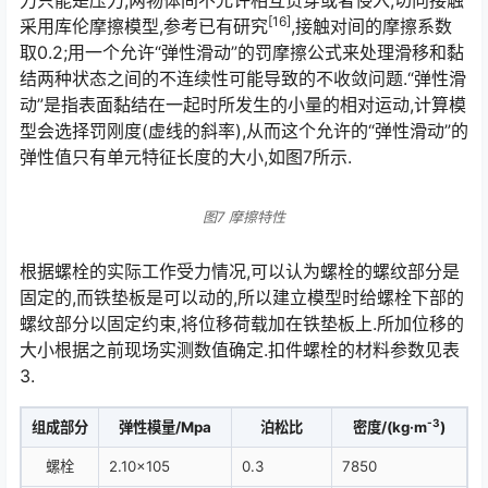
[16]
采用库伦摩擦模型,参考已有研究󠅅󠅃󠄵󠅂󠄪󠇖󠆨󠆨󠇕󠆞󠆒󠅬󠇘󠆭󠆘󠇙󠆝󠅵󠇗󠆭󠆁󠄐󠇗󠅹󠅸󠇖󠆍󠅳󠇖󠅹󠅰󠇖󠆌󠅹
,接触对间的摩擦系数
取0.2;用一个允许“弹性滑动”的罚摩擦公式来处理滑移和黏
结两种状态之间的不连续性可能导致的不收敛问题.“弹性滑
动”是指表面黏结在一起时所发生的小量的相对运动,计算模
型会选择罚刚度(虚线的斜率),从而这个允许的“弹性滑动”的
弹性值只有单元特征长度的大小,如图7所示.󠅅󠅃󠄵󠅂󠄪󠇖󠆨󠆨󠇕󠆞󠆒󠅬󠇘󠆭󠆘󠇙󠆝󠅵󠇗󠆭󠆁󠄐󠇗󠅹󠅸󠇖󠆍󠅳󠇖󠅹󠅰󠇖󠆌󠅹
图7 摩擦特性
根据螺栓的实际工作受力情况,可以认为螺栓的螺纹部分是
固定的,而铁垫板是可以动的,所以建立模型时给螺栓下部的
螺纹部分以固定约束,将位移荷载加在铁垫板上.所加位移的
大小根据之前现场实测数值确定.扣件螺栓的材料参数见表
3.󠅅󠅃󠄵󠅂󠄪󠇖󠆨󠆨󠇕󠆞󠆒󠅬󠇘󠆭󠆘󠇙󠆝󠅵󠇗󠆭󠆁󠄐󠇗󠅹󠅸󠇖󠆍󠅳󠇖󠅹󠅰󠇖󠆌󠅹
-3
组成部分
弹性模量/Mpa
泊松比
密度/(kg·m
)
螺栓
2.10×105
0.3
7850