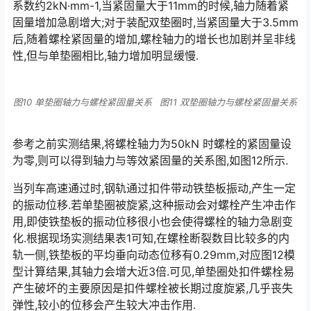
系数约2kN·mm-1,当紧固量大于11mm的时候,轴力随着紧
固量增加急剧增大;对于装配双垫圈时,当紧固量大于3.5mm
后,随着螺栓紧固量的增加,螺栓轴力的增长也加剧并呈非线
性,但与单垫圈相比,轴力增加明显缓慢.󠅅󠅃󠄵󠅂󠄪󠇖󠆨󠆨󠇕󠆞󠆒󠅬󠇘󠆭󠆘󠇙󠆝󠅵󠇗󠆭󠆁󠄐󠇗󠅹󠅸󠇖󠆍󠅳󠇖󠅹󠅰󠇖󠆌󠅹
图10 单垫圈轴力与螺栓紧固量关系
图11 双垫圈轴力与螺栓紧固量关系
参考之前实测结果,将螺栓轴力为50kN 时螺栓的紧固量设
为零,则可以得到轴力与等效紧固量的关系图,如图12所示.
当列车高速通过时,钢轨通过扣件带动铁垫板振动,产生一定
的振动位移.若单垫圈被旋紧,这种振动会对螺栓产生冲击作
用,即使铁垫板的振动位移很小也会使得螺栓的轴力急剧变
化.根据现场实测结果表1可知,在螺栓断裂数目比较多的内
轨一侧,铁垫板的平均垂向动态位移有0.29mm,对应图12模
型计算结果,其轴力会增大近3倍.可见,单垫圈处扣件螺栓易
产生破坏的主要原因是扣件螺栓被长期过度旋紧,几乎丧失
弹性,较小的位移会产生较大冲击作用.󠅅󠅃󠄵󠅂󠄪󠇖󠆨󠆨󠇕󠆞󠆒󠅬󠇘󠆭󠆘󠇙󠆝󠅵󠇗󠆭󠆁󠄐󠇗󠅹󠅸󠇖󠆍󠅳󠇖󠅹󠅰󠇖󠆌󠅹