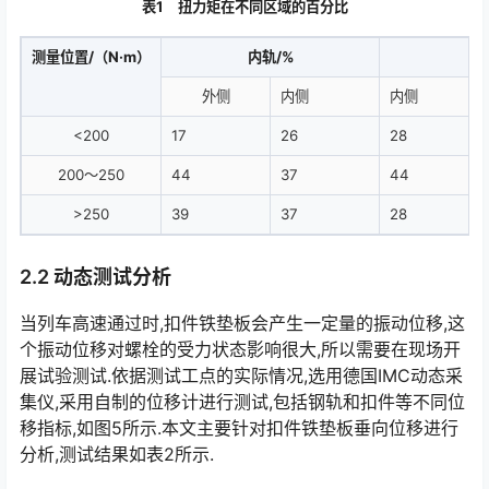
表1 扭力矩在不同区域的百分比
测量位置/（N·m）
内轨/%
外侧
内侧
内侧
<200
17
26
28
200～250
44
37
44
>250
39
37
28
2.2 动态测试分析
当列车高速通过时,扣件铁垫板会产生一定量的振动位移,这
个振动位移对螺栓的受力状态影响很大,所以需要在现场开
展试验测试.依据测试工点的实际情况,选用德国IMC动态采
集仪,采用自制的位移计进行测试,包括钢轨和扣件等不同位
移指标,如图5所示.本文主要针对扣件铁垫板垂向位移进行
分析,测试结果如表2所示.󠅅󠅃󠄵󠅂󠄪󠇖󠆨󠆨󠇕󠆞󠆒󠅬󠇘󠆭󠆘󠇙󠆝󠅵󠇗󠆭󠆁󠄐󠇗󠅹󠅸󠇖󠆍󠅳󠇖󠅹󠅰󠇖󠆌󠅹