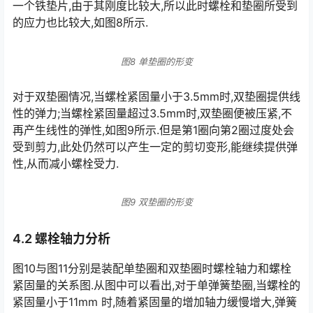
一个铁垫片,由于其刚度比较大,所以此时螺栓和垫圈所受到
的应力也比较大,如图8所示.󠅅󠅃󠄵󠅂󠄪󠇖󠆨󠆨󠇕󠆞󠆒󠅬󠇘󠆭󠆘󠇙󠆝󠅵󠇗󠆭󠆁󠄐󠇗󠅹󠅸󠇖󠆍󠅳󠇖󠅹󠅰󠇖󠆌󠅹
图8 单垫圈的形变
对于双垫圈情况,当螺栓紧固量小于3.5mm时,双垫圈提供线
性的弹力;当螺栓紧固量超过3.5mm时,双垫圈便被压紧,不
再产生线性的弹性,如图9所示.但是第1圈向第2圈过度处会
受到剪力,此处仍然可以产生一定的剪切变形,能继续提供弹
性,从而减小螺栓受力.󠅅󠅃󠄵󠅂󠄪󠇖󠆨󠆨󠇕󠆞󠆒󠅬󠇘󠆭󠆘󠇙󠆝󠅵󠇗󠆭󠆁󠄐󠇗󠅹󠅸󠇖󠆍󠅳󠇖󠅹󠅰󠇖󠆌󠅹
图9 双垫圈的形变
4.2 螺栓轴力分析
图10与图11分别是装配单垫圈和双垫圈时螺栓轴力和螺栓
紧固量的关系图.从图中可以看出,对于单弹簧垫圈,当螺栓的
紧固量小于11mm 时,随着紧固量的增加轴力缓慢增大,弹簧