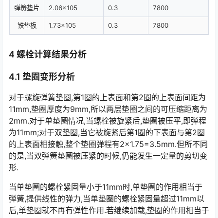
弹簧垫片
2.06×105
0.3
7800
铁垫板
1.73×105
0.3
7800
4 螺栓计算结果分析
4.1 垫圈变形分析
对于螺旋弹簧垫圈,第1圈的上表面和第2圈的上表面间距为
11mm,垫圈厚度为9mm,所以两层垫圈之间的可压缩距离为
2mm.对于单垫圈情况,当螺栓被旋紧后,垫圈被压平,即弹程
为11mm;对于双垫圈,当它被旋紧后第1圈的下表面与第2圈
的上表面相接触,整个垫圈弹程有2×1.75=3.5mm.但所不同
的是,当双弹簧垫圈被压紧的时候,仍能发生一定量的剪切变
形.󠅅󠅃󠄵󠅂󠄪󠇖󠆨󠆨󠇕󠆞󠆒󠅬󠇘󠆭󠆘󠇙󠆝󠅵󠇗󠆭󠆁󠄐󠇗󠅹󠅸󠇖󠆍󠅳󠇖󠅹󠅰󠇖󠆌󠅹
当单垫圈的螺栓紧固量小于11mm时,单垫圈的作用相当于
弹簧,提供线性的弹力,当单垫圈的螺栓紧固量超过11mm以
后,单垫圈就不再有弹性作用.若继续加载,垫圈的作用相当于