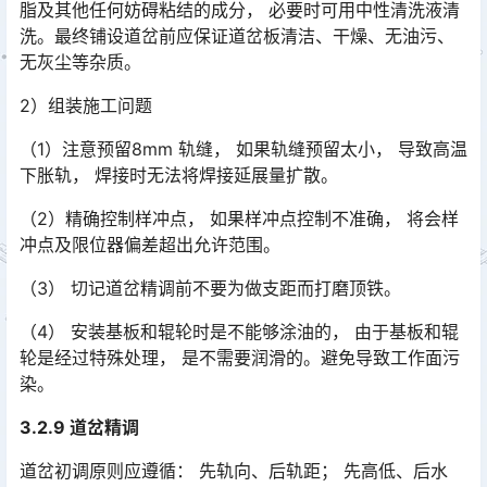
脂及其他任何妨碍粘结的成分， 必要时可用中性清洗液清
洗。最终铺设道岔前应保证道岔板清洁、干燥、无油污、
无灰尘等杂质。󠅅󠅃󠄵󠅂󠄪󠇖󠆨󠆨󠇕󠆞󠆒󠅬󠇘󠆭󠆘󠇙󠆝󠅵󠇗󠆭󠆁󠄐󠇗󠅹󠅸󠇖󠆍󠅳󠇖󠅹󠅰󠇖󠆌󠅹
2）组装施工问题
（1）注意预留8mm 轨缝， 如果轨缝预留太小， 导致高温
下胀轨， 焊接时无法将焊接延展量扩散。
（2）精确控制样冲点， 如果样冲点控制不准确， 将会样
冲点及限位器偏差超出允许范围。
（3） 切记道岔精调前不要为做支距而打磨顶铁。
（4） 安装基板和辊轮时是不能够涂油的， 由于基板和辊
轮是经过特殊处理， 是不需要润滑的。避免导致工作面污
染。
3.2.9 道岔精调
道岔初调原则应遵循： 先轨向、后轨距； 先高低、后水