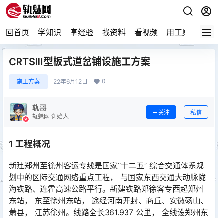
回首页
学知识
享经验
找资料
看视频
用工具
论技
CRTSⅢ型板式道岔铺设施工方案
0
施工方案
22年6月12日
轨哥
关注
私信
轨魅网 创始人
1 工程概况
新建郑州至徐州客运专线是国家“十二五” 综合交通体系规
划中的区际交通网络重点工程， 与国家东西交通大动脉陇
海铁路、连霍高速公路平行。新建铁路郑徐客专西起郑州
东站， 东至徐州东站， 途经河南开封、商丘、安徽砀山、
萧县， 江苏徐州。线路全长361.937 公里， 全线设郑州东