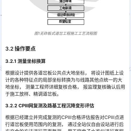
图1无砟板式道岔工程施工工艺流程图
3.2 操作要点
3.2.1 测量坐标换算
根据设计提供各道岔板公共点大地坐标， 将设计图纸上设
计的各种特征点的局部坐标转换为与线路其他点统一的大
地坐标， 测量工程师详细复核合格， 报监理复核确认后用
于施工放样、精调道岔板。󠅅󠅃󠄵󠅂󠄪󠇖󠆨󠆨󠇕󠆞󠆒󠅬󠇘󠆭󠆘󠇙󠆝󠅵󠇗󠆭󠆁󠄐󠇗󠅹󠅸󠇖󠆍󠅳󠇖󠅹󠅰󠇖󠆌󠅹
3.2.2 CPⅢ网复测及路基工程沉降变形评估
根据已经建立并完成复测的CPⅢ合格评估报告对CPⅢ点进
行道岔板使用范围内的复测， 通过全站仪自由设站进行后