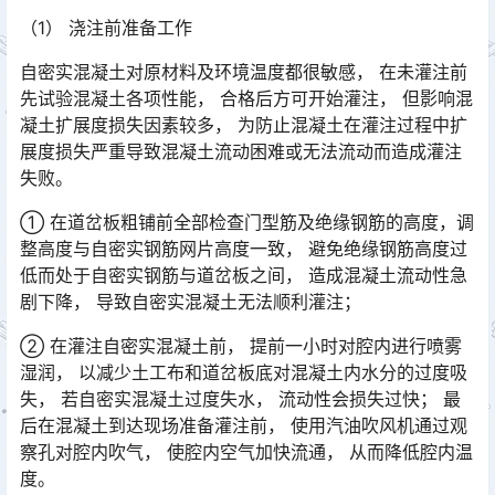
（1） 浇注前准备工作
自密实混凝土对原材料及环境温度都很敏感， 在未灌注前
先试验混凝土各项性能， 合格后方可开始灌注， 但影响混
凝土扩展度损失因素较多， 为防止混凝土在灌注过程中扩
展度损失严重导致混凝土流动困难或无法流动而造成灌注
失败。󠅅󠅃󠄵󠅂󠄪󠇖󠆨󠆨󠇕󠆞󠆒󠅬󠇘󠆭󠆘󠇙󠆝󠅵󠇗󠆭󠆁󠄐󠇗󠅹󠅸󠇖󠆍󠅳󠇖󠅹󠅰󠇖󠆌󠅹
① 在道岔板粗铺前全部检查门型筋及绝缘钢筋的高度，调
整高度与自密实钢筋网片高度一致， 避免绝缘钢筋高度过
低而处于自密实钢筋与道岔板之间， 造成混凝土流动性急
剧下降， 导致自密实混凝土无法顺利灌注；󠅅󠅃󠄵󠅂󠄪󠇖󠆨󠆨󠇕󠆞󠆒󠅬󠇘󠆭󠆘󠇙󠆝󠅵󠇗󠆭󠆁󠄐󠇗󠅹󠅸󠇖󠆍󠅳󠇖󠅹󠅰󠇖󠆌󠅹
② 在灌注自密实混凝土前， 提前一小时对腔内进行喷雾
湿润， 以减少土工布和道岔板底对混凝土内水分的过度吸
失， 若自密实混凝土过度失水， 流动性会损失过快； 最
后在混凝土到达现场准备灌注前， 使用汽油吹风机通过观
察孔对腔内吹气， 使腔内空气加快流通， 从而降低腔内温
度。󠅅󠅃󠄵󠅂󠄪󠇖󠆨󠆨󠇕󠆞󠆒󠅬󠇘󠆭󠆘󠇙󠆝󠅵󠇗󠆭󠆁󠄐󠇗󠅹󠅸󠇖󠆍󠅳󠇖󠅹󠅰󠇖󠆌󠅹