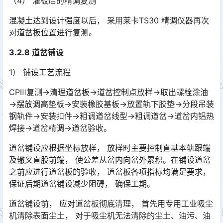
（4） 灌板后的精调复测
混凝土达到设计强度以后， 采用莱卡TS30 精调仪器再次
对道岔板位置进行复测。
3.2.8 道岔铺设
1） 铺设工艺流程
CPⅢ复测→清理道岔板→道岔控制点放样→取出螺栓涂油
→摆放调高垫板→安装橡胶基板→放置轨下胶垫→分段吊装
钢轨件→安装扣件→粗调道岔线型→粗调道岔→道岔内铝热
焊接→道岔精调→道岔验收。󠅅󠅃󠄵󠅂󠄪󠇖󠆨󠆨󠇕󠆞󠆒󠅬󠇘󠆭󠆘󠇙󠆝󠅵󠇗󠆭󠆁󠄐󠇗󠅹󠅸󠇖󠆍󠅳󠇖󠅹󠅰󠇖󠆌󠅹
道岔铺设应根据坐标放样， 放样时主要控制直基本轨跟端
及辙叉直股前端， 使公差从岔内向岔外累积。在铺设道岔
之前应进行道岔板的验收， 道岔板各项指标均满足要求，
保证后期道岔铺设减少阻碍， 确保工期。󠅅󠅃󠄵󠅂󠄪󠇖󠆨󠆨󠇕󠆞󠆒󠅬󠇘󠆭󠆘󠇙󠆝󠅵󠇗󠆭󠆁󠄐󠇗󠅹󠅸󠇖󠆍󠅳󠇖󠅹󠅰󠇖󠆌󠅹
道岔铺设前， 应对道岔板彻底清理， 首先用专用工业吸尘
机清除表面尘土， 对于吸尘机无法清除的尘土、油污、油