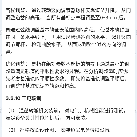
高程调整： 通过转动竖向调节器螺杆实现道岔升降， 从而
调整道岔的高程， 当所有基标点高程调整至0-3mm 后。
再通过弦线调整基本轨全长范围内的高程， 使基本轨顶面
在同一条水平线上； 再用道尺检测各点的水平， 起升竖向
调节螺杆， 检测曲股水平， 从而达到整个道岔方向的调
整。󠅅󠅃󠄵󠅂󠄪󠇖󠆨󠆨󠇕󠆞󠆒󠅬󠇘󠆭󠆘󠇙󠆝󠅵󠇗󠆭󠆁󠄐󠇗󠅹󠅸󠇖󠆍󠅳󠇖󠅹󠅰󠇖󠆌󠅹
优化调整： 是指在绝对参数不超标的前提下通过最小的调
整量满足轨道的平顺性要求的过程。在分析调整量时应优
先考虑基准轨的平顺性参数， 即先将基准轨调整平顺后，
再调整非基准轨调整轨距和超高。󠅅󠅃󠄵󠅂󠄪󠇖󠆨󠆨󠇕󠆞󠆒󠅬󠇘󠆭󠆘󠇙󠆝󠅵󠇗󠆭󠆁󠄐󠇗󠅹󠅸󠇖󠆍󠅳󠇖󠅹󠅰󠇖󠆌󠅹
3.2.10 工电联调
（1） 道岔转辙机安装前， 对电气、机械性能进行测试，
满足设备设计性能指标后， 方可安装。
（2） 严格按照设计图， 安装道岔电务转换设备。