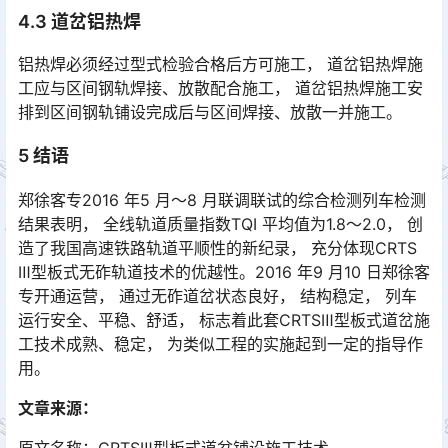
4.3 道岔铝热焊
铝热焊必须经过型式检验合格后方可施工， 道岔铝热焊施
工应与区间钢轨焊接、放散配合施工， 道岔铝热焊施工安
排到区间钢轨铺设完成后与区间焊接、放散一并施工。
5 结语
郑徐客专2016 年5 月～8 月联调联试的综合检测列车检测
结果表明， 全线轨道质量指数TQI 平均值为1.8～2.0， 创
造了我国高速铁路轨道平顺性的新纪录， 充分体现CRTS
Ⅲ型板式无砟轨道技术的优越性。2016 年9 月10 日郑徐客
专开通运营， 通过无砟道岔状态良好， 结构稳定， 列车
运行安全、平稳、舒适， 标志着此套CRTSⅢ型板式道岔施
工技术成熟、稳定， 为类似工程的实施起到一定的指导作
用。󠅅󠅃󠄵󠅂󠄪󠇖󠆨󠆨󠇕󠆞󠆒󠅬󠇘󠆭󠆘󠇙󠆝󠅵󠇗󠆭󠆁󠄐󠇗󠅹󠅸󠇖󠆍󠅳󠇖󠅹󠅰󠇖󠆌󠅹
文章来源：
原文名称：CRTSⅢ型板式道岔铺设施工技术