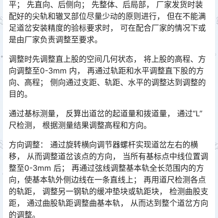
平； 先直向、后侧向； 先整体、后局部， 厂家发货时装
配好的尖轨和辙叉部位尽量少动的原则进行， 但在不能满
足道岔安装精度的验标要求时， 可在配合厂家的情况下或
是由厂家负责调整至要求。󠅅󠅃󠄵󠅂󠄪󠇖󠆨󠆨󠇕󠆞󠆒󠅬󠇘󠆭󠆘󠇙󠆝󠅵󠇗󠆭󠆁󠄐󠇗󠅹󠅸󠇖󠆍󠅳󠇖󠅹󠅰󠇖󠆌󠅹
调整时先调整直上股的空间几何状态， 将上股的高程、方
向调整至0-3mm 内， 再通过轨距和水平调整直下股的方
向、高程； 侧向通过支距、轨距、水平的调整达到调整的
目的。󠅅󠅃󠄵󠅂󠄪󠇖󠆨󠆨󠇕󠆞󠆒󠅬󠇘󠆭󠆘󠇙󠆝󠅵󠇗󠆭󠆁󠄐󠇗󠅹󠅸󠇖󠆍󠅳󠇖󠅹󠅰󠇖󠆌󠅹
通过基标测量， 反算出道岔的起道量和拨道量， 通过“L”
尺检测， 根据测量结果调整高程和方向。
方向调整： 通过旋转横向调节器螺杆实现道岔左右的横
移， 从而调整道岔该点的方向， 当所有基标点中线位置调
整至0-3mm 后； 再通过弦线调整基本轨全长范围内的方
向，使基本轨外侧边线在一条直线上； 再用道尺检测各点
的轨距， 调整另一钢轨的缓冲垫块或轨距块， 检测曲股支
距， 通过曲股轨距调整曲基本轨， 从而达到整个道岔方向
的调整。󠅅󠅃󠄵󠅂󠄪󠇖󠆨󠆨󠇕󠆞󠆒󠅬󠇘󠆭󠆘󠇙󠆝󠅵󠇗󠆭󠆁󠄐󠇗󠅹󠅸󠇖󠆍󠅳󠇖󠅹󠅰󠇖󠆌󠅹