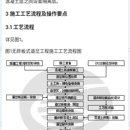
混凝土层之间设置隔离层。󠅅󠅃󠄵󠅂󠄪󠇖󠆨󠆨󠇕󠆞󠆒󠅬󠇘󠆭󠆘󠇙󠆝󠅵󠇗󠆭󠆁󠄐󠇗󠅹󠅸󠇖󠆍󠅳󠇖󠅹󠅰󠇖󠆌󠅹
3 施工工艺流程及操作要点
3.1 工艺流程
详见图1。
图1无砟板式道岔工程施工工艺流程图