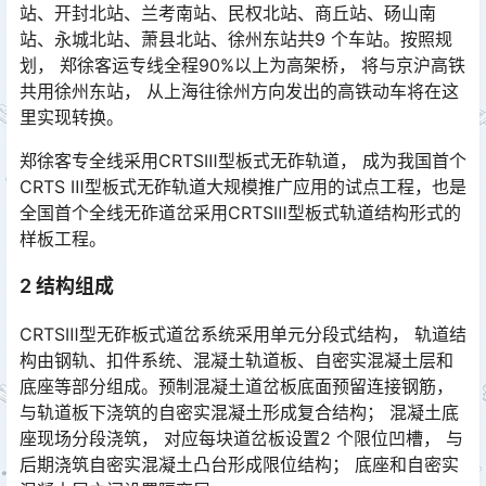
站、开封北站、兰考南站、民权北站、商丘站、砀山南
站、永城北站、萧县北站、徐州东站共9 个车站。按照规
划， 郑徐客运专线全程90%以上为高架桥， 将与京沪高铁
共用徐州东站， 从上海往徐州方向发出的高铁动车将在这
里实现转换。󠅅󠅃󠄵󠅂󠄪󠇖󠆨󠆨󠇕󠆞󠆒󠅬󠇘󠆭󠆘󠇙󠆝󠅵󠇗󠆭󠆁󠄐󠇗󠅹󠅸󠇖󠆍󠅳󠇖󠅹󠅰󠇖󠆌󠅹
郑徐客专全线采用CRTSⅢ型板式无砟轨道， 成为我国首个
CRTS Ⅲ型板式无砟轨道大规模推广应用的试点工程，也是
全国首个全线无砟道岔采用CRTSⅢ型板式轨道结构形式的
样板工程。󠅅󠅃󠄵󠅂󠄪󠇖󠆨󠆨󠇕󠆞󠆒󠅬󠇘󠆭󠆘󠇙󠆝󠅵󠇗󠆭󠆁󠄐󠇗󠅹󠅸󠇖󠆍󠅳󠇖󠅹󠅰󠇖󠆌󠅹
2 结构组成
CRTSⅢ型无砟板式道岔系统采用单元分段式结构， 轨道结
构由钢轨、扣件系统、混凝土轨道板、自密实混凝土层和
底座等部分组成。预制混凝土道岔板底面预留连接钢筋，
与轨道板下浇筑的自密实混凝土形成复合结构； 混凝土底
座现场分段浇筑， 对应每块道岔板设置2 个限位凹槽， 与
后期浇筑自密实混凝土凸台形成限位结构； 底座和自密实