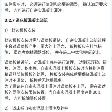
条件影响时， 必须进行复测和必要的调整， 确认满足要求
后， 方可进行自密实混凝土灌注。󠅅󠅃󠄵󠅂󠄪󠇖󠆨󠆨󠇕󠆞󠆒󠅬󠇘󠆭󠆘󠇙󠆝󠅵󠇗󠆭󠆁󠄐󠇗󠅹󠅸󠇖󠆍󠅳󠇖󠅹󠅰󠇖󠆌󠅹
3.2.7 道床板混凝土浇筑
1） 封边模板安装
封边模板安装时需与道岔板紧贴， 自密实混凝土浇筑过程
中会对道岔板产生非常大的上浮力， 故模板应有排气措
施， 重点考虑精调器部位， 并在施工中优化模板设计。
道岔板铺设前， 对混凝土底座进行清理， 达到无浮碴、碎
片、油渍、积水等。自密实混凝土模板安装时应特别注意
精调器部位模板的处理， 模板安装完成后要保证混凝土浇
注时不漏浆， 拆模后无烂根现象。󠅅󠅃󠄵󠅂󠄪󠇖󠆨󠆨󠇕󠆞󠆒󠅬󠇘󠆭󠆘󠇙󠆝󠅵󠇗󠆭󠆁󠄐󠇗󠅹󠅸󠇖󠆍󠅳󠇖󠅹󠅰󠇖󠆌󠅹
为了保证在自密实混凝土灌注时道岔板不上浮， 需在道岔
板的两侧安装限位装置。当自密实混凝土强度达到30%
后， 方可拆除限位装置。
2） 道床板自密实混凝土灌注及养护