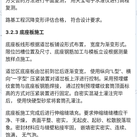
方交会的方法进行平面复测， 用天宝电子水准仪进行高程
复测。󠅅󠅃󠄵󠅂󠄪󠇖󠆨󠆨󠇕󠆞󠆒󠅬󠇘󠆭󠆘󠇙󠆝󠅵󠇗󠆭󠆁󠄐󠇗󠅹󠅸󠇖󠆍󠅳󠇖󠅹󠅰󠇖󠆌󠅹
路基工程沉降变形评估合格， 符合设计要求。
3.2.3 底座板施工
底座板线形根据道岔板铺设形式布置， 宽度为渐变形式。
限位凹槽位置及尺寸、底座钢筋加工与模板立设根据测量
放样点施工。
道岔区底座板由岔前到岔后逐渐变宽， 使用纵向“L型”、横
向“一字型” 压紧装置对道岔板上浮进行控制。采用预埋螺
纹套筒与底座板钢筋焊接， 通过控制预埋螺纹套筒顶面标
高的方式对压紧装置进行固定。自密实混凝土灌注完毕
后， 使用快硬型砂浆将套筒孔灌注。󠅅󠅃󠄵󠅂󠄪󠇖󠆨󠆨󠇕󠆞󠆒󠅬󠇘󠆭󠆘󠇙󠆝󠅵󠇗󠆭󠆁󠄐󠇗󠅹󠅸󠇖󠆍󠅳󠇖󠅹󠅰󠇖󠆌󠅹
底座板施工完成后进行伸缩缝填充。要求伸缩缝缝槽应干
净、干燥， 表面平整、密实， 无起皮、起砂、松散脱落现
象。密封材料应与缝壁粘接牢固， 嵌填密实密实、连续、
饱满， 无气泡。󠅅󠅃󠄵󠅂󠄪󠇖󠆨󠆨󠇕󠆞󠆒󠅬󠇘󠆭󠆘󠇙󠆝󠅵󠇗󠆭󠆁󠄐󠇗󠅹󠅸󠇖󠆍󠅳󠇖󠅹󠅰󠇖󠆌󠅹