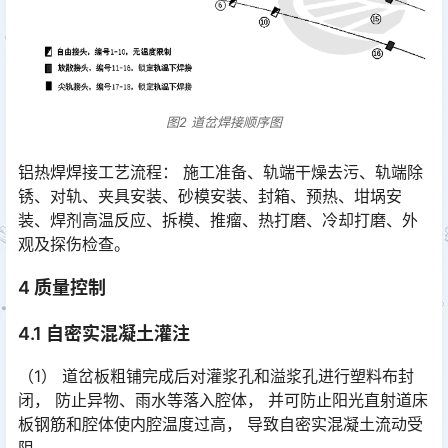
图2 道岔焊接顺序图
铝热焊焊接工艺流程： 施工准备、轨端干燥去污、轨端除
锈、对轨、夹具安装、砂模安装、封箱、预热、坩埚安
装、焊剂高温反应、拆模、推瘤、热打磨、冷却打磨、外
观及探伤检查。󠅅󠅃󠄵󠅂󠄪󠇖󠆨󠆨󠇕󠆞󠆒󠅬󠇘󠆭󠆘󠇙󠆝󠅵󠇗󠆭󠆁󠄐󠇗󠅹󠅸󠇖󠆍󠅳󠇖󠅹󠅰󠇖󠆌󠅹
4 质量控制
4.1 自密实混凝土灌注
（1） 道岔板粗铺完成后对灌浆孔和溢浆孔进行塑料布封
闭， 防止异物、雨水等落入腔体， 并可防止阳光直射道床
板钢筋和腔体使内腔温度过高， 导致自密实混凝土流动受
阻。󠅅󠅃󠄵󠅂󠄪󠇖󠆨󠆨󠇕󠆞󠆒󠅬󠇘󠆭󠆘󠇙󠆝󠅵󠇗󠆭󠆁󠄐󠇗󠅹󠅸󠇖󠆍󠅳󠇖󠅹󠅰󠇖󠆌󠅹