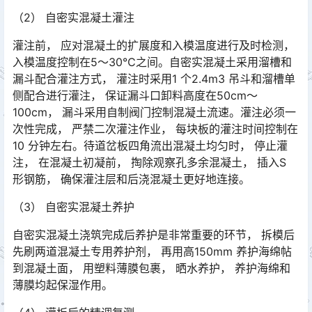
（2） 自密实混凝土灌注
灌注前， 应对混凝土的扩展度和入模温度进行及时检测，
入模温度控制在5～30℃之间。自密实混凝土采用溜槽和
漏斗配合灌注方式， 灌注时采用1 个2.4m3 吊斗和溜槽单
侧配合进行灌注， 保证漏斗口卸料高度在50cm～
100cm， 漏斗采用自制阀门控制混凝土流速。灌注必须一
次性完成， 严禁二次灌注作业， 每块板的灌注时间控制在
10 分钟左右。待道岔板四角流出混凝土均匀时， 停止灌
注， 在混凝土初凝前， 掏除观察孔多余混凝土， 插入S
形钢筋， 确保灌注层和后浇混凝土更好地连接。󠅅󠅃󠄵󠅂󠄪󠇖󠆨󠆨󠇕󠆞󠆒󠅬󠇘󠆭󠆘󠇙󠆝󠅵󠇗󠆭󠆁󠄐󠇗󠅹󠅸󠇖󠆍󠅳󠇖󠅹󠅰󠇖󠆌󠅹
（3） 自密实混凝土养护
自密实混凝土浇筑完成后养护是非常重要的环节， 拆模后
先刷两道混凝土专用养护剂， 再用高150mm 养护海绵帖
到混凝土面， 用塑料薄膜包裹， 晒水养护， 养护海绵和
薄膜均起保湿作用。󠅅󠅃󠄵󠅂󠄪󠇖󠆨󠆨󠇕󠆞󠆒󠅬󠇘󠆭󠆘󠇙󠆝󠅵󠇗󠆭󠆁󠄐󠇗󠅹󠅸󠇖󠆍󠅳󠇖󠅹󠅰󠇖󠆌󠅹