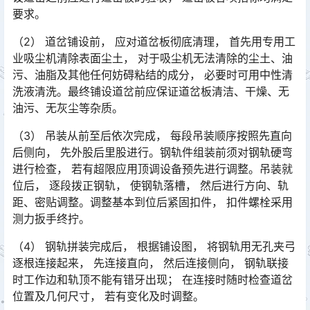
要求。󠅅󠅃󠄵󠅂󠄪󠇖󠆨󠆨󠇕󠆞󠆒󠅬󠇘󠆭󠆘󠇙󠆝󠅵󠇗󠆭󠆁󠄐󠇗󠅹󠅸󠇖󠆍󠅳󠇖󠅹󠅰󠇖󠆌󠅹
（2） 道岔铺设前， 应对道岔板彻底清理， 首先用专用工
业吸尘机清除表面尘土， 对于吸尘机无法清除的尘土、油
污、油脂及其他任何妨碍粘结的成分， 必要时可用中性清
洗液清洗。最终铺设道岔前应保证道岔板清洁、干燥、无
油污、无灰尘等杂质。󠅅󠅃󠄵󠅂󠄪󠇖󠆨󠆨󠇕󠆞󠆒󠅬󠇘󠆭󠆘󠇙󠆝󠅵󠇗󠆭󠆁󠄐󠇗󠅹󠅸󠇖󠆍󠅳󠇖󠅹󠅰󠇖󠆌󠅹
（3） 吊装从前至后依次完成， 每段吊装顺序按照先直向
后侧向， 先外股后里股进行。钢轨件组装前须对钢轨硬弯
进行检查， 若有超限应用顶调设备预先进行调整。吊装就
位后， 逐段拨正钢轨， 使钢轨落槽， 然后进行方向、轨
距、密贴调整。调整基本到位后紧固扣件， 扣件螺栓采用
测力扳手终拧。󠅅󠅃󠄵󠅂󠄪󠇖󠆨󠆨󠇕󠆞󠆒󠅬󠇘󠆭󠆘󠇙󠆝󠅵󠇗󠆭󠆁󠄐󠇗󠅹󠅸󠇖󠆍󠅳󠇖󠅹󠅰󠇖󠆌󠅹
（4） 钢轨拼装完成后， 根据铺设图， 将钢轨用无孔夹弓
逐根连接起来， 先连接直向， 然后连接侧向， 钢轨联接
时工作边和轨顶不能有错牙出现； 在连接时随时检查道岔
位置及几何尺寸， 若有变化及时调整。󠅅󠅃󠄵󠅂󠄪󠇖󠆨󠆨󠇕󠆞󠆒󠅬󠇘󠆭󠆘󠇙󠆝󠅵󠇗󠆭󠆁󠄐󠇗󠅹󠅸󠇖󠆍󠅳󠇖󠅹󠅰󠇖󠆌󠅹