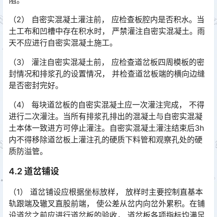
（2） 自密实混凝土灌注前， 应检查板腔内是否积水。当
土工布和凹槽中存在积水时， 严禁灌注自密实混凝土。雨
天不应进行自密实混凝土施工。
（3） 灌注自密实混凝土前， 应检查道岔板四周模板的密
封情况和排浆孔的设置情况， 并检查道岔板端的横向边缝
是否密封完好。
（4） 每块道岔板的自密实混凝土应一次灌注完成， 不得
进行二次灌注。当所有排浆孔排出的混凝土与自密实混凝
土本体一致进方可停止灌注。自密实混凝土灌注结束后3h
内不得移除道岔板上灌注孔的硬质下料管和观察孔处的硬
质防溢管。󠅅󠅃󠄵󠅂󠄪󠇖󠆨󠆨󠇕󠆞󠆒󠅬󠇘󠆭󠆘󠇙󠆝󠅵󠇗󠆭󠆁󠄐󠇗󠅹󠅸󠇖󠆍󠅳󠇖󠅹󠅰󠇖󠆌󠅹
4.2 道岔铺设
（1） 道岔铺设应根据坐标放样， 放样时主要控制直基本
轨跟端及辙叉直股前端， 使公差从岔内向岔外累积。在铺
设道岔之前应进行道岔板的验收， 道岔板各项指标均满足