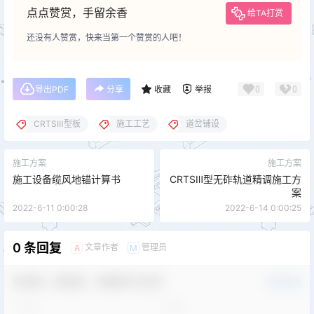
点点赞赏，手留余香
给TA打赏
还没有人赞赏，快来当第一个赞赏的人吧！
0
0
导出PDF
分享
收藏
举报
CRTSⅢ型板
施工工艺
道岔铺设
施工方案
施工方案
施工设备缆风地锚计算书
CRTSⅢ型无砟轨道精调施工方
案
2022-6-11 0:00:28
2022-6-14 0:00:25
0 条回复
文章作者
管理员
A
M
欢迎您，新朋友，感谢参与互动！
确认修改