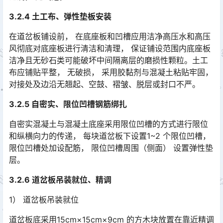
3.2.4 土工布、弹性垫板安装
在道岔板铺设前， 在底座板和凹槽应用洁净高压水和高压
风彻底对底座板进行清洁和清理， 保证铺设范围内底座板
洁净且无砂石类可能破坏中间隔离层的磨损性颗粒。土工
布应铺贴平整， 无破损， 采用胶黏剂与混凝土粘贴牢固，
对接处及边沿无翘起、空鼓、褶皱、脱层或封口不严。󠅅󠅃󠄵󠅂󠄪󠇖󠆨󠆨󠇕󠆞󠆒󠅬󠇘󠆭󠆘󠇙󠆝󠅵󠇗󠆭󠆁󠄐󠇗󠅹󠅸󠇖󠆍󠅳󠇖󠅹󠅰󠇖󠆌󠅹
3.2.5 自密实、限位凹槽钢筋绑扎
自密实混凝土与混凝土底座采用限位凹槽的方式进行限位
和纵横向力的传递， 每块道岔板下设置1~2 个限位凹槽，
限位凹槽处加设配筋， 限位凹槽周围（侧面） 设置弹性垫
层。󠅅󠅃󠄵󠅂󠄪󠇖󠆨󠆨󠇕󠆞󠆒󠅬󠇘󠆭󠆘󠇙󠆝󠅵󠇗󠆭󠆁󠄐󠇗󠅹󠅸󠇖󠆍󠅳󠇖󠅹󠅰󠇖󠆌󠅹
3.2.6 道岔板吊装就位、精调
1） 道岔板吊装就位
道岔板底采用15cm×15cm×9cm 的方木块放置在靠近精调