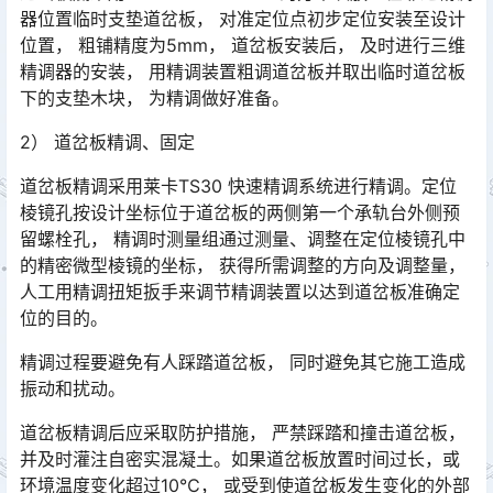
器位置临时支垫道岔板， 对准定位点初步定位安装至设计
位置， 粗铺精度为5mm， 道岔板安装后， 及时进行三维
精调器的安装， 用精调装置粗调道岔板并取出临时道岔板
下的支垫木块， 为精调做好准备。󠅅󠅃󠄵󠅂󠄪󠇖󠆨󠆨󠇕󠆞󠆒󠅬󠇘󠆭󠆘󠇙󠆝󠅵󠇗󠆭󠆁󠄐󠇗󠅹󠅸󠇖󠆍󠅳󠇖󠅹󠅰󠇖󠆌󠅹
2） 道岔板精调、固定
道岔板精调采用莱卡TS30 快速精调系统进行精调。定位
棱镜孔按设计坐标位于道岔板的两侧第一个承轨台外侧预
留螺栓孔， 精调时测量组通过测量、调整在定位棱镜孔中
的精密微型棱镜的坐标， 获得所需调整的方向及调整量，
人工用精调扭矩扳手来调节精调装置以达到道岔板准确定
位的目的。󠅅󠅃󠄵󠅂󠄪󠇖󠆨󠆨󠇕󠆞󠆒󠅬󠇘󠆭󠆘󠇙󠆝󠅵󠇗󠆭󠆁󠄐󠇗󠅹󠅸󠇖󠆍󠅳󠇖󠅹󠅰󠇖󠆌󠅹
精调过程要避免有人踩踏道岔板， 同时避免其它施工造成
振动和扰动。
道岔板精调后应采取防护措施， 严禁踩踏和撞击道岔板，
并及时灌注自密实混凝土。如果道岔板放置时间过长，或
环境温度变化超过10℃， 或受到使道岔板发生变化的外部