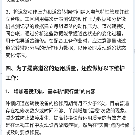
3、将道岔动作压力和道岔转换时间纳入电气特性管理并建
立台帐。工区利用每次计表测试的动作压力数据和分析微
机监测记录的数据建立每组道岔的动作压力、道岔转换时
间台帐，通过分析这些数据能掌握道岔状态的变化过程，
用于指导道岔维修。在配合工务作业时，应注意测量动过
道岔转辙部分后的动作压力数据，以便及时发现道岔状态
变化情况。󠅅󠅃󠄵󠅂󠄪󠇖󠆨󠆨󠇕󠆞󠆒󠅬󠇘󠆭󠆘󠇙󠆝󠅵󠇗󠆭󠆁󠄐󠇗󠅹󠅸󠇖󠆍󠅳󠇖󠅹󠅰󠇖󠆌󠅹
四、为了提高道岔的运用质量，还应做好以下维护
工作：
1、 增加巡视尖轨、基本轨“爬行量”的内容
外锁闭道岔转换设备的检修周期每月不少于2次，目前普遍
存在检修次数少或时间不够、单纯增加“巡视”次数的现象。
减少或防止故障发生、提高转换设备运用质量的有效方法
是在巡视工作中发现设备故障症状，然后在“天窗”点内检修
或及时要点修复。󠅅󠅃󠄵󠅂󠄪󠇖󠆨󠆨󠇕󠆞󠆒󠅬󠇘󠆭󠆘󠇙󠆝󠅵󠇗󠆭󠆁󠄐󠇗󠅹󠅸󠇖󠆍󠅳󠇖󠅹󠅰󠇖󠆌󠅹