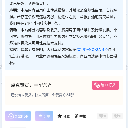
能已失效，请谨慎采用。
声明：
本站内容由用户上传或投稿，其版权及合规性由用户自行承
担。若存在侵权或违规内容，请通过左侧「举报」通道提交举证，
我们将在24小时内核实并下架。
赞助：
本站部分内容涉及收费，费用用于网站维护及持续发展，非
内容定价依据。用户付费行为视为对本站技术服务的自愿支持，不
承诺内容永久可用性或技术支持。
授权：
除非另有说明，否则本站内容依据
CC BY-NC-SA 4.0
许可
证进行授权。非商业用途需保留来源标识，商业用途需申请书面授
权。
点点赞赏，手留余香
给TA打赏
还没有人赞赏，快来当第一个赞赏的人吧！
0
0
导出PDF
分享
收藏
举报