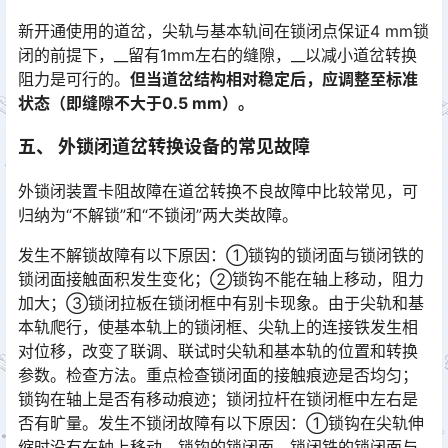
新开通使用的道岔，尖轨与基本轨间在锁闭点保证4 mm锁
闭的前提下，__留有1mm左右的缝隙，__以减小道岔转换
阻力是可行的。
但当道岔结构相对稳定后，应调整至标准
状态（即缝隙不大于0.5 mm）。
五、 外锁闭道岔转换设备的常见故障
外锁闭装置卡阻故障在道岔转换不良故障中比较常见，可
归纳为“不解锁”和“不锁闭”两大类故障。
发生不解锁故障有以下原因：①锁钩的锁闭面与锁闭铁的
锁闭面接触面积发生变化；②锁钩不能在轴上移动，阻力
加大；③锁闭拉板在锁闭框中有别卡现象。由于尖轨和基
本轨爬行，使基本轨上的锁闭框、尖轨上的连接铁发生相
对位移，改变了联调、联试时尖轨和基本轨的位置和转换
参数。检查方法。重点检查锁闭面的接触痕迹是否均匀；
锁钩在轴上是否有移动痕迹；锁闭拉杆在锁闭框中左右是
否有旷量。发生不锁闭故障有以下原因：①锁钩在尖轨伸
缩时没有在轴上移动，锁钩的锁闭面、锁闭铁的锁闭面与