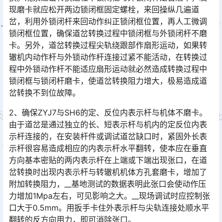
现磨卡就应松开两边锁闭框固定螺栓，来回操纵几遍道
岔，利用外锁闭杆来回动作纠正锁闭框位置，再人工微调
锁闭框位置，确保道岔转换过程中锁闭框与外锁闭杆不磨
卡。另外，道岔转换过程尖轨绕跟部作扇形运动，如果转
辙机内动作杆与外锁动作杆连接过紧不能活动，在转换过
程中外锁动作杆不能适应扇形运动就必然造成转换过程中
锁闭框与锁闭杆磨卡，使道岔转换阻力增大，极易造成道
岔转换不到位故障。󠅅󠅃󠄵󠅂󠄪󠇖󠆨󠆨󠇕󠆞󠆒󠅬󠇘󠆭󠆘󠇙󠆝󠅵󠇗󠆭󠆁󠄐󠇗󠅹󠅸󠇖󠆍󠅳󠇖󠅹󠅰󠇖󠆌󠅹
2、确保ZYJ7与SH6的定、反位内表示杆与机体不磨卡。
由于道岔是通过独立的长、短表示杆与机内的定反位内表
示杆连接的，在安装杆件或调试道岔缺口时，紧固外长表
示杆很容易造成相应的内表示杆水平翻转，使本应在垂直
方向基本密贴的两内表示杆在上端或下端出现张口，在道
岔转换时出现内表示杆与转辙机机体方孔套磨卡，增加了
附加转换阻力，__基地测试的数据表明此张口会使动作压
力增加1Mpa左右，可见影响之大。__现场调试时应控制张
口大于0.5mm。用扳手卡住外表示杆与尖轨连接处顺水平
翻转的反方向用力，即可消除张口。󠅅󠅃󠄵󠅂󠄪󠇖󠆨󠆨󠇕󠆞󠆒󠅬󠇘󠆭󠆘󠇙󠆝󠅵󠇗󠆭󠆁󠄐󠇗󠅹󠅸󠇖󠆍󠅳󠇖󠅹󠅰󠇖󠆌󠅹