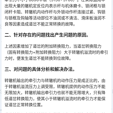
出现大量的辙机定反位内表示杆与机体磨卡、锁闭框与锁
闭杆卡阻、转辙机内动作杆与外锁动作杆连接过紧、钩锁
与锁框及钩轴等活动部位不油润或不清洁、滑床板油润不
良等因素造成道岔不能正常转换的故障。󠅅󠅃󠄵󠅂󠄪󠇖󠆨󠆨󠇕󠆞󠆒󠅬󠇘󠆭󠆘󠇙󠆝󠅵󠇗󠆭󠆁󠄐󠇗󠅹󠅸󠇖󠆍󠅳󠇖󠅹󠅰󠇖󠆌󠅹
二、针对存在的问题找出产生问题的原因。
上述因素增加了道岔的附加转换阻力，当道岔转换阻力
（固有转换阻力+附加转换阻力）大于转辙机溢流时的牵引
力时，便发生道岔不能转换到位故障。
三、对问题的具体分析和解决办法。
转辙机输出的牵引力与转辙机的动作压力是成正比的，由
于转辙机溢流压力上调受限，转辙机提供的动作压力不能
无限加大，转辙机输出牵引力也就不能无限增大，只有降
低道岔转换阻力，使其小于转辙机溢流时的牵引力才能保
证道岔正常转换位置。󠅅󠅃󠄵󠅂󠄪󠇖󠆨󠆨󠇕󠆞󠆒󠅬󠇘󠆭󠆘󠇙󠆝󠅵󠇗󠆭󠆁󠄐󠇗󠅹󠅸󠇖󠆍󠅳󠇖󠅹󠅰󠇖󠆌󠅹