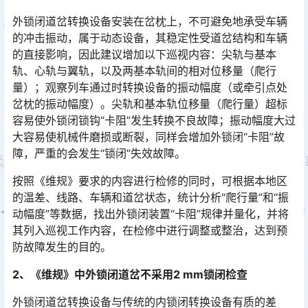
外锁闭道岔转换设备安装在岔枕上，不可避免地承受车辆
的冲击振动，属于动态设备，其稳定性受道岔结构和车辆
的直接影响，因此建议增加以下巡视内容：尖轨与基本
轨、心轨与翼轨，以及两基本轨间的相对位移量（爬行
量）；观察列车通过时转换设备的振动幅度（或牵引点处
岔枕的振动幅度）。尖轨和基本轨位移量（爬行量）超标
容易使外锁闭锁钩“卡阻”发生转换不良故障；振动幅度大过
大容易使机械件磨损或断裂，同样会增加外锁闭“卡阻”故
障，严重的会发生“锁闭”失效故障。󠅅󠅃󠄵󠅂󠄪󠇖󠆨󠆨󠇕󠆞󠆒󠅬󠇘󠆭󠆘󠇙󠆝󠅵󠇗󠆭󠆁󠄐󠇗󠅹󠅸󠇖󠆍󠅳󠇖󠅹󠅰󠇖󠆌󠅹
按照《维规》要求的内容进行检修的同时，可根据本地区
的温差、线路、车辆和道岔状态，统计分析“爬行量”和“振
动幅度”等数据，找出外锁闭装置“卡阻”规律并量化，并将
其列入巡视工作内容，在检修中进行调整或整治，达到预
防故障发生的目的。󠅅󠅃󠄵󠅂󠄪󠇖󠆨󠆨󠇕󠆞󠆒󠅬󠇘󠆭󠆘󠇙󠆝󠅵󠇗󠆭󠆁󠄐󠇗󠅹󠅸󠇖󠆍󠅳󠇖󠅹󠅰󠇖󠆌󠅹
2、《维规》中外锁闭道岔不采用2 mm锁闭检查
外锁闭道岔转换设备与传统的内锁闭转换设备有质的差