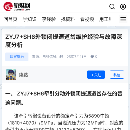
回首页
学知识
享经验
找资料
看视频
用工具
论技
ZYJ7+SH6外锁闭提速道岔维护经验与故障深
度分析
0
病害整治
来源：
电务信号小栈
25年7月11日
柒點
关注
私信
一、 ZYJ7+SH6牵引分动外锁闭提速道岔存在的普
遍问题。
该牵引转辙设备设计的额定牵引力为5890牛顿
（1810+4070）/9MPa，当溢流压力为12MPa时，对应的
牵引力不小于8890牛顿（3130+5760）。在实际运用中