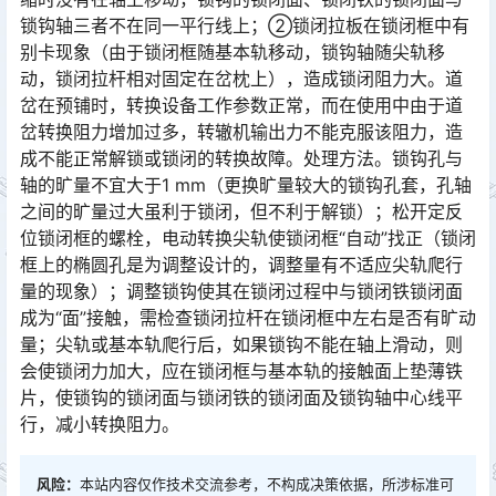
锁钩轴三者不在同一平行线上；②锁闭拉板在锁闭框中有
别卡现象（由于锁闭框随基本轨移动，锁钩轴随尖轨移
动，锁闭拉杆相对固定在岔枕上），造成锁闭阻力大。道
岔在预铺时，转换设备工作参数正常，而在使用中由于道
岔转换阻力增加过多，转辙机输出力不能克服该阻力，造
成不能正常解锁或锁闭的转换故障。处理方法。锁钩孔与
轴的旷量不宜大于1 mm（更换旷量较大的锁钩孔套，孔轴
之间的旷量过大虽利于锁闭，但不利于解锁）；松开定反
位锁闭框的螺栓，电动转换尖轨使锁闭框“自动”找正（锁闭
框上的椭圆孔是为调整设计的，调整量有不适应尖轨爬行
量的现象）；调整锁钩使其在锁闭过程中与锁闭铁锁闭面
成为“面”接触，需检查锁闭拉杆在锁闭框中左右是否有旷动
量；尖轨或基本轨爬行后，如果锁钩不能在轴上滑动，则
会使锁闭力加大，应在锁闭框与基本轨的接触面上垫薄铁
片，使锁钩的锁闭面与锁闭铁的锁闭面及锁钩轴中心线平
行，减小转换阻力。󠅅󠅃󠄵󠅂󠄪󠇖󠆨󠆨󠇕󠆞󠆒󠅬󠇘󠆭󠆘󠇙󠆝󠅵󠇗󠆭󠆁󠄐󠇗󠅹󠅸󠇖󠆍󠅳󠇖󠅹󠅰󠇖󠆌󠅹
风险：
本站内容仅作技术交流参考，不构成决策依据，所涉标准可