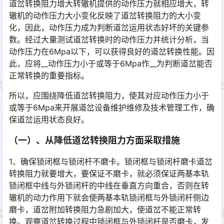
道岔转换阻力增大转辙机提供的动作压力就相应增大，转
辙机的动作压力大小变化反映了道岔转换阻力的大小变
化，因此，动作压力成为判断道岔运用状态好坏的关键参
数。经过大量测试道岔转换时的动作压力并统计分析，当
动作压力在6Mpa以下，可以获得良好的道岔转换性能。因
此，应将__动作压力小于或等于6Mpa作__为判断道岔能否
正常转换的重要指标。󠅅󠅃󠄵󠅂󠄪󠇖󠆨󠆨󠇕󠆞󠆒󠅬󠇘󠆭󠆘󠇙󠆝󠅵󠇗󠆭󠆁󠄐󠇗󠅹󠅸󠇖󠆍󠅳󠇖󠅹󠅰󠇖󠆌󠅹
所以，应围绕降低道岔转换阻力，使其对应动作压力小于
或等于6Mpa来开展道岔设备维护维修及技术管理工作，确
保道岔运用状态良好。
（一）、从降低道岔转换阻力方面采取措施
1、确保锁闭框与锁闭杆不磨卡。锁闭框与锁闭杆磨卡道岔
转换阻力就要增大，要保证不磨卡，就必须保证两基本轨
锁闭框中线与外锁闭杆的中线在垂直方向重合，否则在转
辙机的动力作用下就会使两基本轨锁闭框与外锁闭杆侧边
磨卡，道岔附加转换阻力急剧加大，使道岔不能正常转
换。观察道岔转换过程中锁闭框与外锁闭杆是否磨卡，发