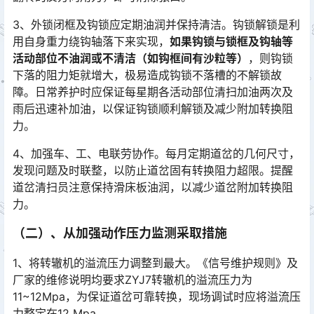
3、外锁闭框及钩锁应定期油润并保持清洁。钩锁解锁是利
用自身重力绕钩轴落下来实现，
如果钩锁与锁框及钩轴等
活动部位不油润或不清洁（如钩框间有沙粒等）
，则钩锁
下落的阻力矩就增大，极易造成钩锁不落槽的不解锁故
障。日常养护时应保证每星期各活动部位清扫加油两次及
雨后迅速补加油，以保证钩锁顺利解锁及减少附加转换阻
力。󠅅󠅃󠄵󠅂󠄪󠇖󠆨󠆨󠇕󠆞󠆒󠅬󠇘󠆭󠆘󠇙󠆝󠅵󠇗󠆭󠆁󠄐󠇗󠅹󠅸󠇖󠆍󠅳󠇖󠅹󠅰󠇖󠆌󠅹
4、加强车、工、电联劳协作。每月定期道岔的几何尺寸，
发现问题及时联整，以防止道岔固有转换阻力超限。提醒
道岔清扫员注意保持滑床板油润，以减少道岔附加转换阻
力。
（二）、从加强动作压力监测采取措施
1、将转辙机的溢流压力调整到最大。《信号维护规则》及
厂家的维修说明均要求ZYJ7转辙机的溢流压力为
11~12Mpa，为保证道岔可靠转换，现场调试时应将溢流压
力整定在12 Mpa。󠅅󠅃󠄵󠅂󠄪󠇖󠆨󠆨󠇕󠆞󠆒󠅬󠇘󠆭󠆘󠇙󠆝󠅵󠇗󠆭󠆁󠄐󠇗󠅹󠅸󠇖󠆍󠅳󠇖󠅹󠅰󠇖󠆌󠅹