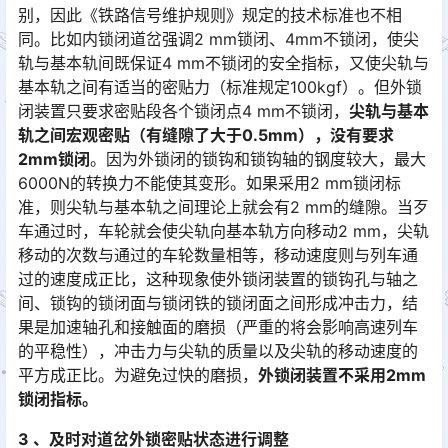
别，因此《铁路信号维护规则》规定的技术标准也不相
同。比如内锁闭道岔强调2 mm锁闭、4mm不锁闭，使尖
轨与基本轨间既保证4 mm不锁闭的安全指标，又使尖轨与
基本轨之间有适当的密贴力（标准规定100kgf）。但外锁
闭装置只要求密贴段各个锁闭点4 mm不锁闭，󠅅󠅃󠄵󠅂󠄪󠇖󠆨󠆨󠇕󠆞󠆒󠅬󠇘󠆭󠆘󠇙󠆝󠅵󠇗󠆭󠆁󠄐󠇗󠅹󠅸󠇖󠆍󠅳󠇖󠅹󠅰󠇖󠆌󠅹
尖轨与基本
轨之间宏观密贴（有缝隙了大于0.5mm），没有要求
2mm锁闭
。因为外锁闭的锁钩和锁钩轴的钢度较大，最大
6000N的转换力不能使其变形。如果采用2 mm锁闭标
准，则尖轨与基本轨之间理论上就会有2 mm的缝隙。当歹
车通过时，车轮就会使尖轨向基本轨方向移动2 mm，尖轨
移动的次数与通过的车轮数量相等，移动速度则与列车通
过的速度成正比，这种现象使外锁闭装置的锁钩孔与轴之
间、锁钩的锁闭面与锁闭铁的锁闭面之间形成冲击力，结
果是加速轴孔和接触面的磨损（严重的将会影响高速列车
的平稳性），冲击力与尖轨的质量以及尖轨的移动速度的
平方成正比。为避免过快的磨损，󠅅󠅃󠄵󠅂󠄪󠇖󠆨󠆨󠇕󠆞󠆒󠅬󠇘󠆭󠆘󠇙󠆝󠅵󠇗󠆭󠆁󠄐󠇗󠅹󠅸󠇖󠆍󠅳󠇖󠅹󠅰󠇖󠆌󠅹
外锁闭装置不采用2mm
锁闭指标。
3 、及时对道岔外锁密贴状态进行调整