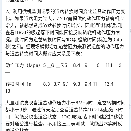
2、利用微机监测记录的道岔转换时间变化监督动作压力变
化。如果道岔阻力过大，ZYJ7需提供的动作压力就需相应
增大，就必然造成道岔转换时间增长，因此通过微机监测
查看1DQJ的吸起落下时间能间接反映转辙机动作压力情
况。此时间为道岔转换时间与1DQJ缓放时间(标准为0.45
秒)之和。经现场模拟增加道岔阻力来测试道岔的动作压力
与道岔转换时间大概对应关系见下表：󠅅󠅃󠄵󠅂󠄪󠇖󠆨󠆨󠇕󠆞󠆒󠅬󠇘󠆭󠆘󠇙󠆝󠅵󠇗󠆭󠆁󠄐󠇗󠅹󠅸󠇖󠆍󠅳󠇖󠅹󠅰󠇖󠆌󠅹
动作压力（Mpa）5 __6 __ 7.5 8.4 9 10 11.1 12
—
转换时间（s） 8.3 _8.7 9.1 9.3 9.4 11 12.4
13
大量测试发现当道岔动作压力小于6Mpa时，道岔转换时间
都小于9秒，通过每天定期查看道岔转换1DQJ吸起落下时
间，就能反映出道岔状态，1DQJ吸起落下时间超过9秒就
要对道岔进行检查。不用接压力表测试，就能基本实时反
映道岔状态。󠅅󠅃󠄵󠅂󠄪󠇖󠆨󠆨󠇕󠆞󠆒󠅬󠇘󠆭󠆘󠇙󠆝󠅵󠇗󠆭󠆁󠄐󠇗󠅹󠅸󠇖󠆍󠅳󠇖󠅹󠅰󠇖󠆌󠅹