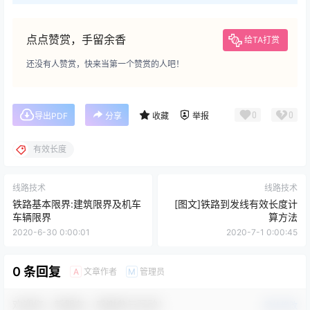
点点赞赏，手留余香
给TA打赏
还没有人赞赏，快来当第一个赞赏的人吧！
0
0
导出PDF
分享
收藏
举报
有效长度
线路技术
线路技术
铁路基本限界:建筑限界及机车
[图文]铁路到发线有效长度计
车辆限界
算方法
2020-6-30 0:00:01
2020-7-1 0:00:45
0 条回复
文章作者
管理员
A
M
欢迎您，新朋友，感谢参与互动！
确认修改