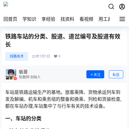
回首页
学知识
享经验
找资料
看视频
用工具
论技
铁路车站的分类、股道、道岔编号及股道有效
长
0
线路技术
20年7月1日
轨哥
关注
私信
轨魅网 创始人
车站是铁路运输生产的基地。旅客乘降、货物承运列车到
发及解编、机车和乘务组的整备和换乘、列检和货装检查,
都在车站办理,车站集中了与行车有关的技术设备。
一、车站的分类