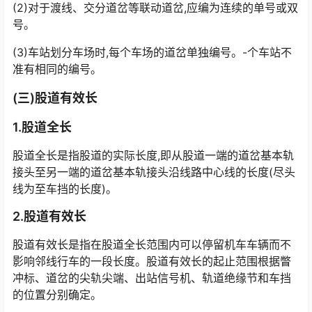
(2)对于渡线、交分道岔等联动道岔,应编为连续的单号或双
号。
(3)车站划分车场时,每个车场的道岔单独编号。-个车站不
准有相同的编号。
(三)股道有效长
1.股道全长
股道全长是指股道的实际长度,即从股道一端的道岔基本轨
接头至另一端的道岔基本轨接头沿线路中心线的长度(尽头
线为至车挡的长度)。
2.股道有效长
股道有效长是指在股道全长范围内可以停留机车车辆而不
影响邻线行车的一段长度。股道有效长的起止范围根据瞥
冲标、道岔的尖轨尖端、出站信号机、轨道绝缘节和车挡
的位置分别确定。󠅅󠅃󠄵󠅂󠄪󠇖󠆨󠆨󠇕󠆞󠆒󠅬󠇘󠆭󠆘󠇙󠆝󠅵󠇗󠆭󠆁󠄐󠇗󠅹󠅸󠇖󠆍󠅳󠇖󠅹󠅰󠇖󠆌󠅹