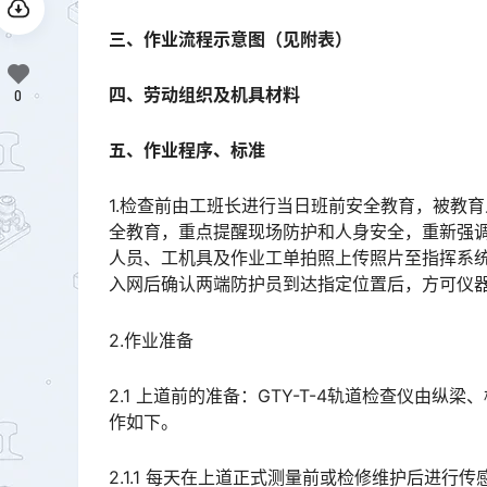
三、作业流程示意图（见附表）
四、劳动组织及机具材料
0
五、作业程序、标准
1.检查前由工班长进行当日班前安全教育，被教
全教育，重点提醒现场防护和人身安全，重新强
人员、工机具及作业工单拍照上传照片至指挥系统
入网后确认两端防护员到达指定位置后，方可仪器上道作业。󠅅󠅃󠄵󠅂󠄪󠇖󠆨󠆨󠇕󠆞󠆒󠅬󠇘󠆭󠆘󠇙󠆝󠅵󠇗󠆭󠆁󠄐󠇗󠅹
2.作业准备
2.1 上道前的准备：GTY-T-4轨道检查仪由
作如下。
2.1.1 每天在上道正式测量前或检修维护后进