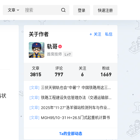
文章
登录
快速注册
关于作者
关注
私信
轨哥
首席技师
Lv7
文章
评论
关注
粉丝
3815
797
6
1669
[文章]
三伏天钢轨也会“中暑”？中国铁路用这三招
破解热胀冷缩难题
路状
[文章]
铁路工程建设失信管理办法（交通运输部
令2026年第15号）
[文章]
2025年“11·27”洛羊镇站检测列车与作业人
员相撞重大交通事故
[文章]
MGH95/10-31 H=26.5门式起重机计算书
Ta的全部动态