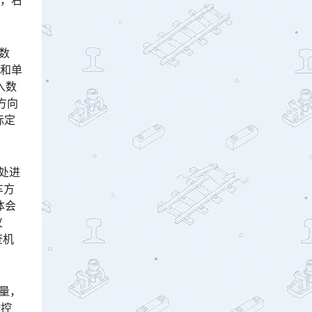
容，右
据数
容和单
入数
方向
标定
标处进
车方
体会
仪
查机
量，
按控