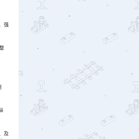
、强
整
制
纵
、及