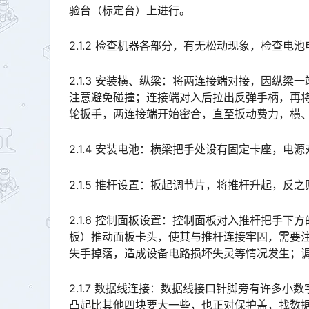
验台（标定台）上进行。
2.1.2 检查机器各部分，有无松动现象，检查电
2.1.3 安装横、纵梁：将两连接端对接，因纵
注意避免碰撞；连接端对入后拉出反弹手柄，再
轮扳手，两连接端开始密合，直至扳动费力，横、纵梁连接完毕。如不密合，重新对接两连接端。󠅅󠅃󠄵󠅂󠄪󠇖
2.1.4 安装电池：横梁把手处设有固定卡座，
2.1.5 推杆设置：扳起调节片，将推杆升起，
2.1.6 控制面板设置：控制面板对入推杆把手
板）推动面板卡头，使其与推杆连接牢固，需要
失手掉落，造成设备电路损坏失灵等情况发生；调节推杆至合适高度后，按实把手下方的锁紧装置，使其稳固。󠅅
2.1.7 数据线连接：数据线接口针脚旁有许多
凸起比其他四块要大一些，也正对保护盖，找数据线接口记号并拧紧。󠅅󠅃󠄵󠅂󠄪󠇖󠆨󠆨󠇕󠆞󠆒󠅬󠇘󠆭󠆘󠇙󠆝󠅵󠇗