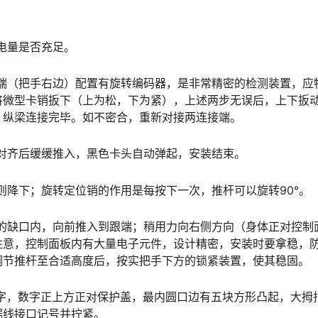
池电量是否充足。
梁一端（把手右边）配置有旋转编码器，是非常精密的检测装置，应
将微型卡销扳下（上为松，下为紧），上述两步无误后，上下扳
󠆨󠇕󠆞󠆒󠅬󠇘󠆭󠆘󠇙󠆝󠅵󠇗󠆭󠆁󠄐󠇗󠅹󠅸󠇖󠆍󠅳󠇖󠅹󠅰󠇖󠆌󠅹
电源对齐后缓缓推入，黑色卡头自动弹起，安装结束。
反之则降下；旋转定位销的作用是每按下一次，推杆可以旋转90°。
下方的缺口内，向前推入到跟端；稍用力向右侧方向（身体正对控制
注意，控制面板内有大量电子元件，设计精密，安装时要拿稳，
󠅃󠄵󠅂󠄪󠇖󠆨󠆨󠇕󠆞󠆒󠅬󠇘󠆭󠆘󠇙󠆝󠅵󠇗󠆭󠆁󠄐󠇗󠅹󠅸󠇖󠆍󠅳󠇖󠅹󠅰󠇖󠆌󠅹
小数字，数字正上方正对保护盖，最内圆口边有五块方形凸起，大拇
󠆭󠆁󠄐󠇗󠅹󠅸󠇖󠆍󠅳󠇖󠅹󠅰󠇖󠆌󠅹