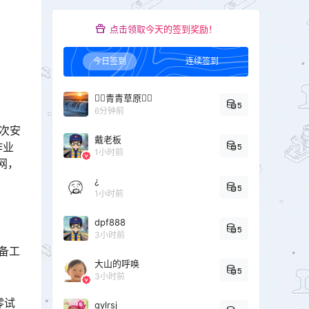
点击领取今天的签到奖励！
今日签到
连续签到
青青草原
5
6分钟前
次安
戴老板
作业
5
1小时前
网，
¿
5
1小时前
dpf888
5
3小时前
准备工
大山的呼唤
5
3小时前
零试
qylrsj