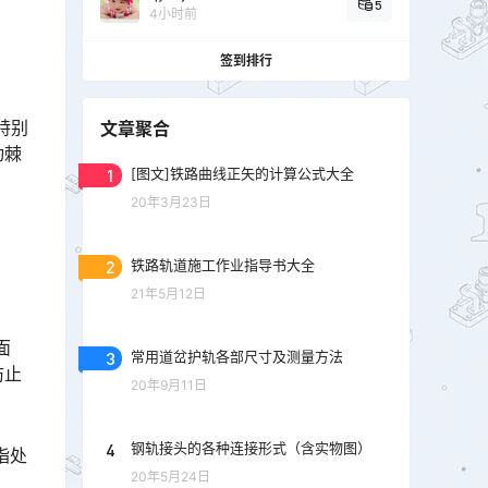
5
4小时前
签到排行
特别
文章聚合
动棘
1
[图文]铁路曲线正矢的计算公式大全
20年3月23日
2
铁路轨道施工作业指导书大全
21年5月12日
面
3
常用道岔护轨各部尺寸及测量方法
防止
20年9月11日
4
钢轨接头的各种连接形式（含实物图）
指处
20年5月24日