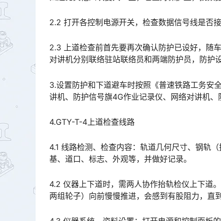
2.2 打开各控制电源开关，检查数据信号线是否
2.3 上道检查前首先要再次确认防护已设好，
对讲机分别联络驻站联络员和两端防护员，防护设好后方可作业，上下道床时，应踩稳踏牢，防止摔倒。󠅅󠅃󠄵
3.设置防护和下道避车时按照《普速铁路工务安
讲机、防护信号旗4G作业记录仪、网络对讲机、防护信号旗等防护用品，并且在车站“运统-46”登销记。󠅅󠅃󠄵
4.GTY-T-4上道检查线路
4.1 线路检测、检查内容：轨道几何尺寸、钢
基、道口、标志、外观等，并做好记录。
4.2 仪器上下道时，需两人协作抬轨检仪上下
两组轮子）向前慢慢推进，会感到有股阻力，直到有些费力后，轻轻放下纵梁，两端与钢轨内侧充分贴合。󠅅󠅃󠄵