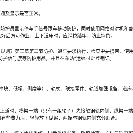
接通及显示是否正常。
随车防护员显示停车手信号跟车移动防护，同时使用网络对讲机和
󠄪󠇖󠆨󠆨󠇕󠆞󠆒󠅬󠇘󠆭󠆘󠇙󠆝󠅵󠇗󠆭󠆁󠄐󠇗󠅹󠅸󠇖󠆍󠅳󠇖󠅹󠅰󠇖󠆌󠅹
全规则》第三章第二节防护、避车要求执行，检查中要携带、使
󠅂󠄪󠇖󠆨󠆨󠇕󠆞󠆒󠅬󠇘󠆭󠆘󠇙󠆝󠅵󠇗󠆭󠆁󠄐󠇗󠅹󠅸󠇖󠆍󠅳󠇖󠅹󠅰󠇖󠆌󠅹
轨（掉块、低塌、侧磨等）、轨枕、联接零件、轨道加强设备、道床
道。上道时，横梁一端（只有一组轮子）先接触钢轨内侧，纵梁一
󠅂󠄪󠇖󠆨󠆨󠇕󠆞󠆒󠅬󠇘󠆭󠆘󠇙󠆝󠅵󠇗󠆭󠆁󠄐󠇗󠅹󠅸󠇖󠆍󠅳󠇖󠅹󠅰󠇖󠆌󠅹