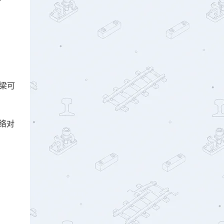
横梁可

络对