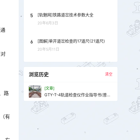
5
[轨魅网]铁路道岔技术参数大全
20年6月3日
普通
6
[图解]单开道岔检查的17道尺(21道尺)
20年5月11日
用对
浏览历史
清空
[文章]
、路
GTY-T-4轨道检查仪作业指导书(普
速)
端（有