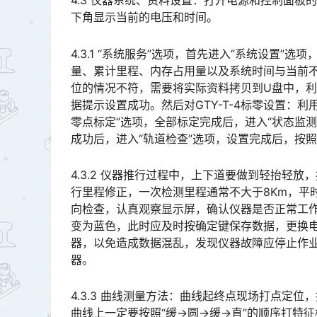
4.3 仪器系统、资料设置：打开电源和控制面
下角显示当前的电压和时间。
4.3.1 “系统服务”选项，首先进入“系统设置
量、累计里程、内存占用量以及系统时间与当前不
位的情况不符，需要将实际资料拷贝到U盘中，利
据提示设置成功。然后对GTY-T-4标零设置：
零点标定”选项，全部标定完成后，进入“状态监
成功后，进入“轨道检查”选项，设置完成后，按照屏幕下方提示开始检查。󠅅󠅃󠄵󠅂󠄪󠇖󠆨󠆨󠇕󠆞󠆒󠅬󠇘󠆭󠆘󠇙
4.3.2 仪器推行过程中，上下道要做到轻抬轻放
行里程修正，一次检测里程通常不大于8Km，平时
向检查，认真观察显示屏，确认仪器是否正常工作
变为蓝色，此时应及时按确定键保存数据，更换
器，以免造成数据混乱，发现仪器故障应停止作
器。󠅅󠅃󠄵󠅂󠄪󠇖󠆨󠆨󠇕󠆞󠆒󠅬󠇘󠆭󠆘󠇙󠆝󠅵󠇗󠆭󠆁󠄐󠇗󠅹󠅸󠇖󠆍󠅳󠇖󠅹󠅰󠇖󠆌󠅹
4.3.3 曲线测量方法：曲线起终点现场打点定
曲线上一定要按照“缓→圆→缓→直”的顺序打特