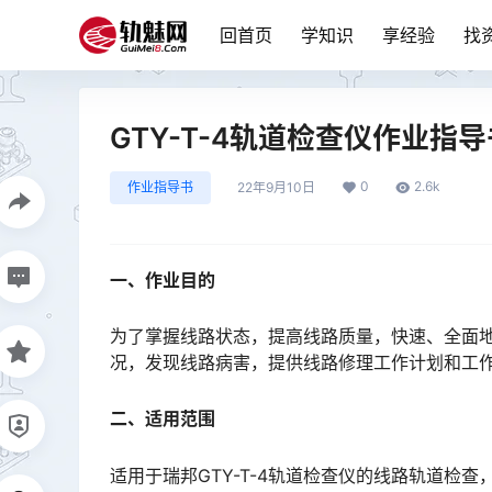
回首页
学知识
享经验
找
GTY-T-4轨道检查仪作业指导
0
2.6k
作业指导书
22年9月10日
一、作业目的
为了掌握线路状态，提高线路质量，快速、全面
况，发现线路病害，提供线路修理工作计划和工作安排的详细资料。󠅅󠅃󠄵󠅂󠄪󠇖󠆨󠆨󠇕󠆞󠆒󠅬󠇘󠆭󠆘󠇙󠆝󠅵󠇗󠆭
二、适用范围
适用于瑞邦GTY-T-4轨道检查仪的线路轨道检