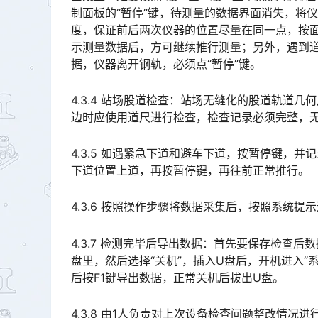
制面板的“暂停”键，待测量的数据界面消失，将
度，保证前后两次仪器的位置尽量在同一点，按面
示测量数据后，方可继续推行测量；另外，遇到道岔
据，仪器离开钢轨，必须点“暂停”键。󠅅󠅃󠄵󠅂󠄪󠇖󠆨󠆨󠇕󠆞󠆒󠅬󠇘󠆭󠆘󠇙󠆝󠅵󠇗󠆭󠆁󠄐󠇗󠅹󠅸󠇖󠆍󠅳󠇖󠅹󠅰󠇖󠆌󠅹
4.3.4 站场股道检查：站场无缝化的股道轨道
边时应使用道尺进行检查，检查记录必须完整，无漏检区段。󠅅󠅃󠄵󠅂󠄪󠇖󠆨󠆨󠇕󠆞󠆒󠅬󠇘󠆭󠆘󠇙󠆝󠅵󠇗󠆭󠆁󠄐󠇗󠅹
4.3.5 如遇紧急下道和避车下道，按暂停键，
下道位置上道，再按暂停键，再往前正常推行。
4.3.6 按照操作步骤将数据采集后，按照系统
4.3.7 检测完毕后导出数据：首先要保存检查
盘里，然后选择“关机”，插入U盘后，开机进入“
后按F1键导出数据，正常关机后拔出U盘。󠅅󠅃󠄵󠅂󠄪󠇖󠆨󠆨󠇕󠆞󠆒󠅬󠇘󠆭󠆘󠇙󠆝󠅵󠇗󠆭󠆁󠄐󠇗󠅹󠅸󠇖󠆍󠅳󠇖󠅹󠅰󠇖󠆌󠅹
4.3.8 由1人负责对上次设备检查问题整改情