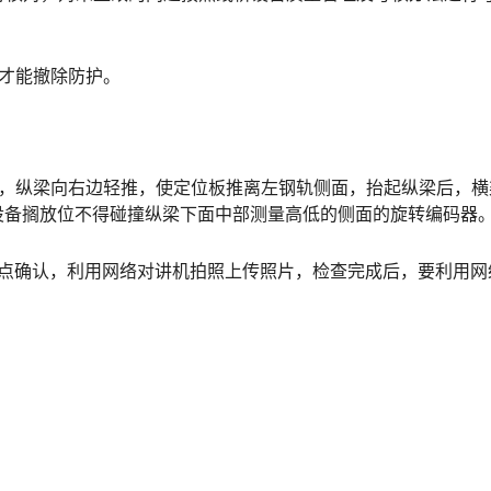
，才能撤除防护。
的逆过程，纵梁向右边轻推，使定位板推离左钢轨侧面，抬起纵梁后，
󠅃󠄵󠅂󠄪󠇖󠆨󠆨󠇕󠆞󠆒󠅬󠇘󠆭󠆘󠇙󠆝󠅵󠇗󠆭󠆁󠄐󠇗󠅹󠅸󠇖󠆍󠅳󠇖󠅹󠅰󠇖󠆌
行清点确认，利用网络对讲机拍照上传照片，检查完成后，要利用网