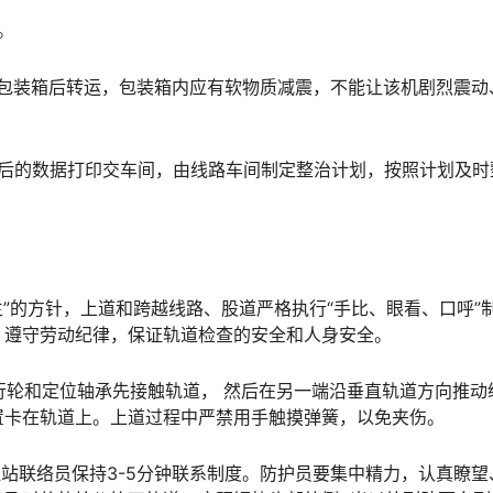
。
装入包装箱后转运，包装箱内应有软物质减震，不能让该机剧烈震动
分析后的数据打印交车间，由线路车间制定整治计划，按照计划及时
为主”的方针，上道和跨越线路、股道严格执行“手比、眼看、口呼”
󠆨󠆨󠇕󠆞󠆒󠅬󠇘󠆭󠆘󠇙󠆝󠅵󠇗󠆭󠆁󠄐󠇗󠅹󠅸󠇖󠆍󠅳󠇖󠅹󠅰󠇖󠆌󠅹
走行轮和定位轴承先接触轨道， 然后在另一端沿垂直轨道方向推动
󠅂󠄪󠇖󠆨󠆨󠇕󠆞󠆒󠅬󠇘󠆭󠆘󠇙󠆝󠅵󠇗󠆭󠆁󠄐󠇗󠅹󠅸󠇖󠆍󠅳󠇖󠅹󠅰󠇖󠆌󠅹
驻站联络员保持3-5分钟联系制度。防护员要集中精力，认真瞭望