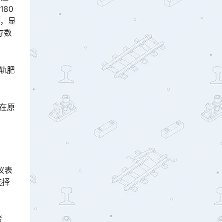
80
键，显
存数
轨肥
在原
。
仪表
选择
考