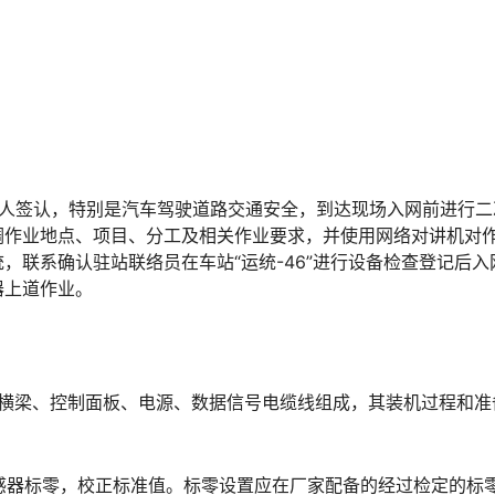
育人签认，特别是汽车驾驶道路交通安全，到达现场入网前进行二
调作业地点、项目、分工及相关作业要求，并使用网络对讲机对
，联系确认驻站联络员在车站“运统-46”进行设备检查登记后入
󠇖󠆍󠅳󠇖󠅹󠅰󠇖󠆌󠅹
纵梁、横梁、控制面板、电源、数据信号电缆线组成，其装机过程和
行传感器标零，校正标准值。标零设置应在厂家配备的经过检定的标