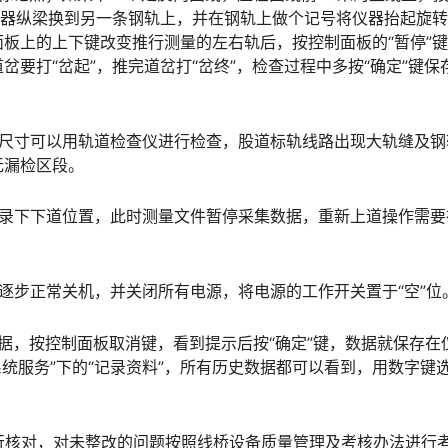
仪器纵梁换到另一条钢轨上，并在钢轨上做个记号将仪器抬起旋转1
板上的上下键改变推行测量的左右轨后，按控制面板的“暂停”
要打“岔起”，推完道岔打“岔终”，检查过程中多按“确定”键保
几何尺寸可以用轨道检查仪进行检查，股道标轨线路出现大轨缝及钢
󠇖󠆍󠅳󠇖󠅹󠅰󠇖󠆌󠅹
并记录下下道位置，此时测量文件暂停采集数据，重新上道操作需要
提示逐步正常关机，并关闭所有电源，将电源的工作开关置于“空”位
后数据，按控制面板取消键，看到提示后按“确定”键，数据就保存在
系统服务”下的“记录资料”，所有历史数据都可以看到，用数字键
况进行核对，对未整改的问题按照线桥设备质量管理及考核办法进行