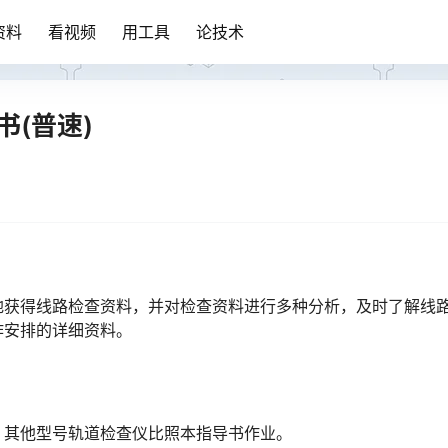
资料
看视频
用工具
论技术
书(普速)
地获得线路检查资料，并对检查资料进行多种分析，及时了解线
󠄐󠇗󠅹󠅸󠇖󠆍󠅳󠇖󠅹󠅰󠇖󠆌󠅹
查，其他型号轨道检查仪比照本指导书作业。