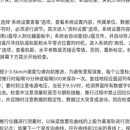
板的开关，进入检测系统，显示系统服务、轨道检查、关机三项内
”选项，选择“系统设置查看”选项，查看系统设置内容，所属单位、数
符时，必须进行调节。其次进入“资料设置”选项，系统设置内
用U盘导入到仪器面板中；系统会自动查找U盘文件，并自动导
利用道尺寻找轨道轨距和水平零点位置的时机，进入系统的“高低、
测”选项，查看轨距、水平参数是否接近零值，否则，重新标定。
󠅵󠇗󠆭󠆁󠄐󠇗󠅹󠅸󠇖󠆍󠅳󠇖󠅹󠅰󠇖󠆌󠅹
，按3-3.5km/h速度匀速向前推进，为避免里程误差，每个公里
推行时每隔10分钟或每隔500米保存一次。复线地段应面迎列
；要时刻注意电源电压，当低于9.5V时，检测界面所有数据字
电池。检查中注意测量轮是否与钢轨接触，推行过程中禁止回拉
业，并且随时注意数据的稳定性，数据过大突变或波动，则应检
位，推行仪器进行测量时，以纵梁放置在曲线的上股为基准轨进行测
征标记点；如果下一个是反向曲线，应在曲线前20米的直线上，