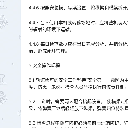
4.4.6 按照安装横、纵梁设置，将纵梁和横梁拆开
4.4.7 在不使用本机或转移场地时，应将整机
磁辐射的环境下运输。
4.4.8 每日检查数据应在当日完成分析，并把
治，形成闭环管理。
5.安全操作规程
5.1 轨道检查的安全工作坚持“安全第一、预防
度，防患于未然。检查人员严格执行岗位责任制，遵守劳动纪律，保证轨道检查的安全和人身安全。󠅅󠅃󠄵󠅂󠄪
5.2 上道时，需要两人配合抬起设备， 使横梁
梁，将弹簧压缩后轻轻放下纵梁，弹簧归位将装置卡在轨道上。上道过程中严禁用手触摸弹簧，以免夹伤。󠅅󠅃󠄵
5.3 检查过程中随车防护必须与前后远端防护、