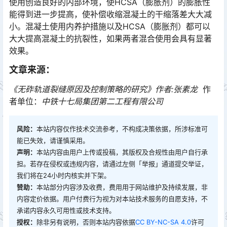
使用创造良好的内部环境，使HCSA（膨胀剂）的膨胀性
能得到进一步提高，使补偿收缩混凝土的干缩落差大大减
小。混凝土使用内养护措施以及HCSA（膨胀剂）都可以
大大提高混凝土的抗裂性，如果两者混合使用会具有显著
效果。󠅅󠅃󠄵󠅂󠄪󠇖󠆨󠆨󠇕󠆞󠆒󠅬󠇘󠆭󠆘󠇙󠆝󠅵󠇗󠆭󠆁󠄐󠇗󠅹󠅸󠇖󠆍󠅳󠇖󠅹󠅰󠇖󠆌󠅹
文章来源：
《无砟轨道裂缝原因及控制策略的研究》作者:张素龙
作
者单位：
中铁十七局集团第二工程有限公司
风险：
本站内容仅作技术交流参考，不构成决策依据，所涉标准可
能已失效，请谨慎采用。
声明：
本站内容由用户上传或投稿，其版权及合规性由用户自行承
担。若存在侵权或违规内容，请通过左侧「举报」通道提交举证，
我们将在24小时内核实并下架。
赞助：
本站部分内容涉及收费，费用用于网站维护及持续发展，非
内容定价依据。用户付费行为视为对本站技术服务的自愿支持，不
承诺内容永久可用性或技术支持。
授权：
除非另有说明，否则本站内容依据
CC BY-NC-SA 4.0
许可