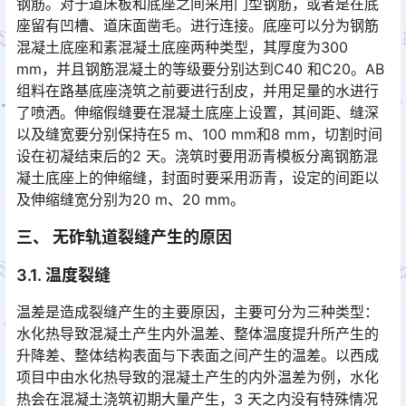
钢筋。对于道床板和底座之间采用门型钢筋，或者是在底
座留有凹槽、道床面凿毛。进行连接。底座可以分为钢筋
混凝土底座和素混凝土底座两种类型，其厚度为300
mm，并且钢筋混凝土的等级要分别达到C40 和C20。AB
组料在路基底座浇筑之前要进行刮皮，并用足量的水进行
了喷洒。伸缩假缝要在混凝土底座上设置，其间距、缝深
以及缝宽要分别保持在5 m、100 mm和8 mm，切割时间
设在初凝结束后的2 天。浇筑时要用沥青模板分离钢筋混
凝土底座上的伸缩缝，封面时要采用沥青，设定的间距以
及伸缩缝宽分别为20 m、20 mm。󠅅󠅃󠄵󠅂󠄪󠇖󠆨󠆨󠇕󠆞󠆒󠅬󠇘󠆭󠆘󠇙󠆝󠅵󠇗󠆭󠆁󠄐󠇗󠅹󠅸󠇖󠆍󠅳󠇖󠅹󠅰󠇖󠆌󠅹
三、 无砟轨道裂缝产生的原因
3.1. 温度裂缝
温差是造成裂缝产生的主要原因，主要可分为三种类型：
水化热导致混凝土产生内外温差、整体温度提升所产生的
升降差、整体结构表面与下表面之间产生的温差。以西成
项目中由水化热导致的混凝土产生的内外温差为例，水化
热会在混凝土浇筑初期大量产生，3 天之内没有特殊情况