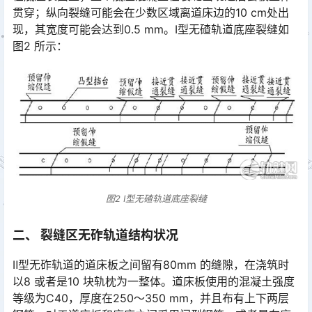
贯穿；纵向裂缝可能会在少数区域离道床边的10 cm处出
现，其宽度可能会达到0.5 mm。Ⅰ型无碴轨道底座裂缝如
图2 所示：󠅅󠅃󠄵󠅂󠄪󠇖󠆨󠆨󠇕󠆞󠆒󠅬󠇘󠆭󠆘󠇙󠆝󠅵󠇗󠆭󠆁󠄐󠇗󠅹󠅸󠇖󠆍󠅳󠇖󠅹󠅰󠇖󠆌󠅹
图2 Ⅰ型无碴轨道底座裂缝
二、 裂缝区无砟轨道结构状况
Ⅱ型无砟轨道的道床板之间留有80mm 的缝隙，在浇筑时
以8 或者是10 块轨枕为一整体。道床板使用的混凝土强度
等级为C40，厚度在250～350 mm，并且布有上下两层