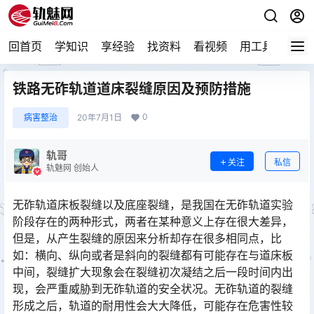
回首页
学知识
享经验
找资料
看视频
用工具
论技
铁路无砟轨道道床裂缝原因及预防措施
0
病害整治
20年7月1日
轨哥
关注
私信
轨魅网 创始人
无砟轨道床板裂缝以及底座裂缝，是我国在无砟轨道实验
阶段存在的两种形式，两者在某种意义上存在很大差异，
但是，从产生裂缝的原因来分析却存在很多相同点，比
如：横向、纵向或者是斜向的裂缝都有可能存在与道床板
中间，裂缝扩大现象会在裂缝初次凝结之后一段时间内出
现，会严重威胁到无砟轨道的安全状况。无砟轨道的裂缝
形成之后，轨道的耐用性会大大降低，可能存在危害性较