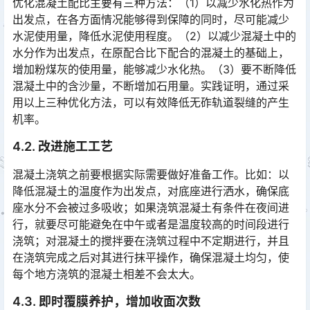
优化混凝土配比主要有三种方法：（1）以减少水化热作为
出发点，在各方面情况能够得到保障的同时，尽可能减少
水泥使用量，降低水泥使用程度。（2）以减少混凝土中的
水分作为出发点，在原配合比下配合的混凝土的基础上，
增加粉煤灰的使用量，能够减少水化热。（3）要不断降低
混凝土中的含沙量，不断增加石用量。实践证明，通过采
用以上三种优化方法，可以有效降低无砟轨道裂缝的产生
机率。󠅅󠅃󠄵󠅂󠄪󠇖󠆨󠆨󠇕󠆞󠆒󠅬󠇘󠆭󠆘󠇙󠆝󠅵󠇗󠆭󠆁󠄐󠇗󠅹󠅸󠇖󠆍󠅳󠇖󠅹󠅰󠇖󠆌󠅹
4.2. 改进施工工艺
混凝土浇筑之前要根据实际需要做好准备工作。比如：以
降低混凝土的温度作为出发点，对底座进行洒水，确保底
座水分不会被过多吸收；如果浇筑混凝土有条件在夜间进
行，就要尽可能避免在中午或者是温度较高的时间段进行
浇筑；对混凝土的搅拌要在浇筑过程中不定期进行，并且
在浇筑完成之后对其进行抹平操作，确保混凝土均匀，使
每个地方浇筑的混凝土相差不会太大。󠅅󠅃󠄵󠅂󠄪󠇖󠆨󠆨󠇕󠆞󠆒󠅬󠇘󠆭󠆘󠇙󠆝󠅵󠇗󠆭󠆁󠄐󠇗󠅹󠅸󠇖󠆍󠅳󠇖󠅹󠅰󠇖󠆌󠅹
4.3. 即时覆膜养护，增加收面次数