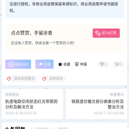
证进行授权。非商业用途需保留来源标识，商业用途需申请书面授
权。
点点赞赏，手留余香
给TA打赏
还没有人赞赏，快来当第一个赞赏的人吧！
0
0
导出PDF
分享
收藏
举报
道床病害整治
道床裂纹
病害整治
病害整治
轨道电路空闲状态红光带原因
铁路道岔辙叉部分病害分析及
分析及解决方法
整治方法
2020-6-26 0:00:22
2020-7-3 0:00:38