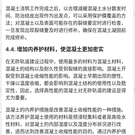
混凝土浇筑工作完成之后，以合理减缓混凝土水分散发时
间、防治结皮出现作为出发点，可以采用保护膜覆盖的方
法；对混凝土以及表面可能存在的裂缝要定时进行检查，
一旦发现出现裂缝要及时进行修补，确保在混凝土凝固前
完成修补。󠅅󠅃󠄵󠅂󠄪󠇖󠆨󠆨󠇕󠆞󠆒󠅬󠇘󠆭󠆘󠇙󠆝󠅵󠇗󠆭󠆁󠄐󠇗󠅹󠅸󠇖󠆍󠅳󠇖󠅹󠅰󠇖󠆌󠅹
4.4. 增加内养护材料，使混凝土更加密实
在无砟轨道建设过程中，使用最多的材料为混凝土材料，
混凝土的结构以及耐久性受到裂缝的直接影响。混凝土开
裂受到混凝土收缩性能的影响。混凝土早期出现的塑性、
干燥以温度收缩，都会影响到混凝土结构的使用性以及稳
定性，因此，选择高性能的混凝土对无砟轨道的建设显得
尤为重要。󠅅󠅃󠄵󠅂󠄪󠇖󠆨󠆨󠇕󠆞󠆒󠅬󠇘󠆭󠆘󠇙󠆝󠅵󠇗󠆭󠆁󠄐󠇗󠅹󠅸󠇖󠆍󠅳󠇖󠅹󠅰󠇖󠆌󠅹
混凝土的内养护措施是改善混凝土收缩性能的一种措施。
该方法养护混凝土使用的材料是预浸轻集料或者是高吸水
性材料，对混凝土的内部湿度以及湿度分布状况进行改
善，进而达到改善混凝土收缩性能的目的。通过内养护措