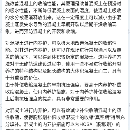
施改善混凝土的收缩性能，其原理是改善混凝土在预浸时
的吸水性能，不断降低混凝土表面的湿度，使混凝土吸收
的水分被逐渐释放出来，这在一定程度上可以减小由于混
凝土蒸发失水导致的混凝土早期开裂以后期干燥收缩现
象，进而预防混凝土的开裂和收缩。󠅅󠅃󠄵󠅂󠄪󠇖󠆨󠆨󠇕󠆞󠆒󠅬󠇘󠆭󠆘󠇙󠆝󠅵󠇗󠆭󠆁󠄐󠇗󠅹󠅸󠇖󠆍󠅳󠇖󠅹󠅰󠇖󠆌󠅹
对混凝土进行内养护，可以极大地改善混凝土的收缩性
能。对其进行内养护，还可以在现场进行常规洒水以及覆
盖的情况下，可以得到体积较稳定的混凝土。这种养护方
法对于无砟轨道建设过程中，使用一些不易进行收缩开裂
养护的特种结构以及超长结构的大体积混凝土而言，具有
十分重要的价值。󠅅󠅃󠄵󠅂󠄪󠇖󠆨󠆨󠇕󠆞󠆒󠅬󠇘󠆭󠆘󠇙󠆝󠅵󠇗󠆭󠆁󠄐󠇗󠅹󠅸󠇖󠆍󠅳󠇖󠅹󠅰󠇖󠆌󠅹
由于补偿收缩混凝土的早期抗压强度，要高于内养护补偿
收缩混凝土，使用内养护措施，对于内养护补偿收缩混凝
土后期抗压强度的提高，具有非常重要的作用。
对混凝土进行内养护，可以有效减少补偿收缩混凝土的塑
性收缩，使得膨胀剂补偿收缩混凝土的收缩“真空期”得到充
分填补。混凝土的内养护措施可以为HCSA（膨胀剂）的