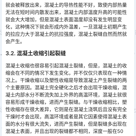
就会被释放出来，混凝土的导热性能不好，致使内部热量
无法在短时间内散发出来，混凝土内部温度升高的可能性
就会大大增加，但是混凝土表面温度却没有发生明显变
化，这种情况下就会形成内外温差，一旦混凝土初期产生
的拉应力大于混凝土的抗拉强度，混凝土裂缝自然而然就
会产生。󠅅󠅃󠄵󠅂󠄪󠇖󠆨󠆨󠇕󠆞󠆒󠅬󠇘󠆭󠆘󠇙󠆝󠅵󠇗󠆭󠆁󠄐󠇗󠅹󠅸󠇖󠆍󠅳󠇖󠅹󠅰󠇖󠆌󠅹
3.2. 混凝土收缩引起裂缝
混凝土收缩也很容易引起混凝土裂缝，但是，混凝土的收
缩会在不同的情况下发生变化，并不仅仅只表现在一种情
况上。干燥收缩以及塑性收缩是导致混凝土产生裂缝的两
个主要原因。混凝土完全硬化之后才会出现干燥收缩，混
凝土内部水分不断流失加上外界的高温环境，混凝土就很
容易形成干燥收缩，进而产生裂缝。与干燥收缩相比，塑
性收缩存在很大差异，它则是在混凝土浇筑后且没有完全
干燥时才会出现，高温环境或者是其它因素使得混凝土表
面的水分有很大流失，进而产生裂缝，但是裂缝多出现在
混凝土表面，并且出现的裂缝都不相同，深度一般在50