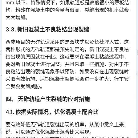
mm 以下。特殊情况下，如果轨道板是高度很小的薄板结
构，粉砂在混凝土中的含量有很高，裂缝出现的机率就会
大大增加。󠅅󠅃󠄵󠅂󠄪󠇖󠆨󠆨󠇕󠆞󠆒󠅬󠇘󠆭󠆘󠇙󠆝󠅵󠇗󠆭󠆁󠄐󠇗󠅹󠅸󠇖󠆍󠅳󠇖󠅹󠅰󠇖󠆌󠅹
3.3. 新旧混凝土不良粘结出现裂缝
西成项目的无砟轨道采用的是双块式以及长枕埋入式，这
两种形式的无砟轨道都是预先制定的，新旧混凝土不良粘
结出现的原因就在于此。这就要求在混凝土粘结过程中，
要对新旧混凝土进行调整，并且采取一些措施，对由于不
良粘结出现的裂缝现象予以预防。如果没有在出现裂缝时
采取有效措施，后期混凝土裂缝就会进一步扩大，行车安
全就会受到威胁。󠅅󠅃󠄵󠅂󠄪󠇖󠆨󠆨󠇕󠆞󠆒󠅬󠇘󠆭󠆘󠇙󠆝󠅵󠇗󠆭󠆁󠄐󠇗󠅹󠅸󠇖󠆍󠅳󠇖󠅹󠅰󠇖󠆌󠅹
四、 无砟轨道产生裂缝的应对措施
4.1. 依据实际情况，优化混凝土配合比
要有效降低无砟轨道裂缝出现的机率，从某中意义上来
说，可以通过优化混凝土混合比来实现。