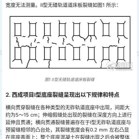
宽度无法测量。Ⅱ型无碴轨道道床板裂缝如图1 所示：󠅅󠅃󠄵󠅂󠄪󠇖󠆨󠆨󠇕󠆞󠆒󠅬󠇘󠆭󠆘󠇙󠆝󠅵󠇗󠆭󠆁󠄐󠇗󠅹󠅸󠇖󠆍󠅳󠇖󠅹󠅰󠇖󠆌󠅹
图1 Ⅱ型无碴轨道道床板裂缝
2. 西成项目Ⅰ型底座裂缝呈现出以下规律和特点
横向贯穿裂缝在各种类型的无砟轨道底座中出现，间距大
约为5～15 cm；伸缩假缝处出现的裂缝在深度方向上进行
延伸且贯通；横向贯通裂缝普遍存在于Ⅰ型无砟轨道底座与
预留缝相邻的凸台处，其裂缝宽度会有0.2 mm 左右凸显
在底座表面上；整个底座混凝土在裂缝出现之后会被整体