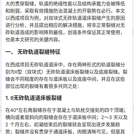
大的贯穿裂缝，轨道的绝缘性能以及结构承载力会被降低
和削弱，采取有效措施防治混凝土的开裂势在必行。本文
以西成项目为例，对双块式无砟轨道道床裂缝产生的原因
进行分析，并且提出相应的解决措施，将非正常裂缝对无
砟轨道造成的影响降到最低，创造条件保证其正常使用，
也是本文研究的关键内容。󠅅󠅃󠄵󠅂󠄪󠇖󠆨󠆨󠇕󠆞󠆒󠅬󠇘󠆭󠆘󠇙󠆝󠅵󠇗󠆭󠆁󠄐󠇗󠅹󠅸󠇖󠆍󠅳󠇖󠅹󠅰󠇖󠆌󠅹
一、 无砟轨道裂缝特征
在西成项目无砟轨道道床中，存在两种形式的轨道裂缝分
别为Ⅱ型（双块式）无砟轨道道床板裂缝以及底座裂缝。裂
缝会不同程度的存在与道床板以及底座中间，并且在这些
部位出现的裂缝有着很多共同之处：󠅅󠅃󠄵󠅂󠄪󠇖󠆨󠆨󠇕󠆞󠆒󠅬󠇘󠆭󠆘󠇙󠆝󠅵󠇗󠆭󠆁󠄐󠇗󠅹󠅸󠇖󠆍󠅳󠇖󠅹󠅰󠇖󠆌󠅹
1. Ⅱ无砟轨道道床板裂缝
在40°左右角裂缝存在于混凝土与轨枕交接处的四个顶端；
横向或者是斜向的裂缝会存在于道床板中间；2～3 天以及
2 个月左右，初凝结束后的裂缝就会呈现出逐步发展趋
势；裂缝并没有贯穿于通道床板，肉眼清晰可见，但是其