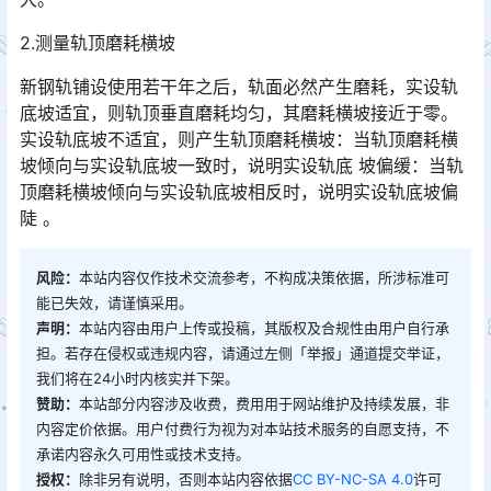
2.测量轨顶磨耗横坡
新钢轨铺设使用若干年之后，轨面必然产生磨耗，实设轨
底坡适宜，则轨顶垂直磨耗均匀，其磨耗横坡接近于零。
实设轨底坡不适宜，则产生轨顶磨耗横坡：当轨顶磨耗横
坡倾向与实设轨底坡一致时，说明实设轨底 坡偏缓：当轨
顶磨耗横坡倾向与实设轨底坡相反时，说明实设轨底坡偏
陡 。󠅅󠅃󠄵󠅂󠄪󠇖󠆨󠆨󠇕󠆞󠆒󠅬󠇘󠆭󠆘󠇙󠆝󠅵󠇗󠆭󠆁󠄐󠇗󠅹󠅸󠇖󠆍󠅳󠇖󠅹󠅰󠇖󠆌󠅹
风险：
本站内容仅作技术交流参考，不构成决策依据，所涉标准可
能已失效，请谨慎采用。
声明：
本站内容由用户上传或投稿，其版权及合规性由用户自行承
担。若存在侵权或违规内容，请通过左侧「举报」通道提交举证，
我们将在24小时内核实并下架。
赞助：
本站部分内容涉及收费，费用用于网站维护及持续发展，非
内容定价依据。用户付费行为视为对本站技术服务的自愿支持，不
承诺内容永久可用性或技术支持。
授权：
除非另有说明，否则本站内容依据
CC BY-NC-SA 4.0
许可