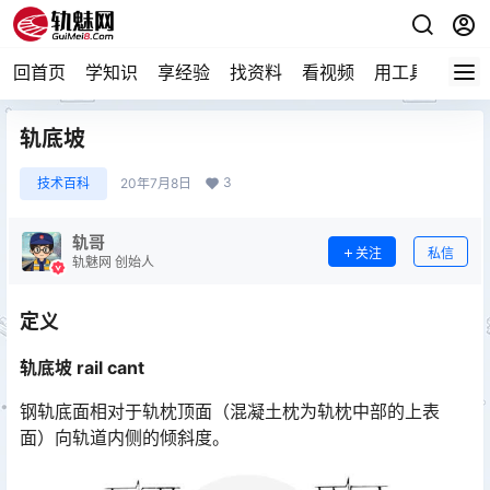
回首页
学知识
享经验
找资料
看视频
用工具
论技
轨底坡
3
技术百科
20年7月8日
轨哥
关注
私信
轨魅网 创始人
定义
轨底坡 rail cant
钢轨底面相对于轨枕顶面（混凝土枕为轨枕中部的上表
面）向轨道内侧的倾斜度。