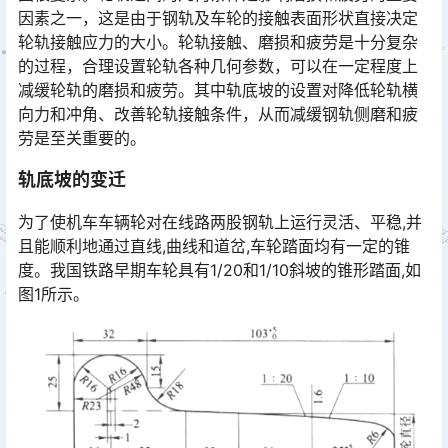
因素之一，这是由于钢轨及车轮的接触表面形状直接决定
轮轨接触应力的大小。轮轨接触、磨损和疲劳是十分复杂
的过程，合理设置轮轨各种几何参数，可以在一定程度上
减缓轮轨的磨损和疲劳。其中轨底坡的设置对降低轮轨横
向力和冲角、改善轮轨接触条件，从而减缓钢轨侧磨和疲
劳是至关重要的。󠅅󠅃󠄵󠅂󠄪󠇖󠆨󠆨󠇕󠆞󠆒󠅬󠇘󠆭󠆘󠇙󠆝󠅵󠇗󠆭󠆁󠄐󠇗󠅹󠅸󠇖󠆍󠅳󠇖󠅹󠅰󠇖󠆌󠅹
轨底坡的变迁
为了使机车车辆轮对在线路两股钢轨上运行灵活、平稳,并
且能顺利地通过直线,曲线和道岔,车轮踏面均有一定的锥
度。我国铁路早期车轮具有1/20和1/10斜坡的锥形踏面,如
图1所示。󠅅󠅃󠄵󠅂󠄪󠇖󠆨󠆨󠇕󠆞󠆒󠅬󠇘󠆭󠆘󠇙󠆝󠅵󠇗󠆭󠆁󠄐󠇗󠅹󠅸󠇖󠆍󠅳󠇖󠅹󠅰󠇖󠆌󠅹