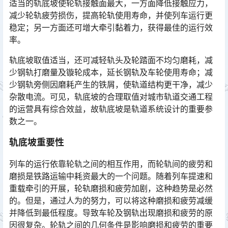
适当的轨底坡使轮轨接触面最大，一方面降低接触应力，
减少轮轨疲劳损伤，提高轮轨使用寿命，并使列车运行更
稳定；另一方面还可增大牵引黏着力，获得最佳的运行效
率。
轨底坡取值适当，还可减轻轨头及轮踏面不均匀磨耗，减
少钢轨打磨量及镟轮成本，延长钢轨及车轮使用寿命；减
少钢轨旁侧因磨耗产生的铁屑，使轨道结构更干净，减少
杂散电流。可见，轨底坡的合理取值对城市轨道交通工程
的运营具有综合效益，故轨底坡是轨道系统设计的重要参
数之一。󠅅󠅃󠄵󠅂󠄪󠇖󠆨󠆨󠇕󠆞󠆒󠅬󠇘󠆭󠆘󠇙󠆝󠅵󠇗󠆭󠆁󠄐󠇗󠅹󠅸󠇖󠆍󠅳󠇖󠅹󠅰󠇖󠆌󠅹
轨底坡重要性
列车的运行依靠轮轨之间的相互作用，而轮轨间的疲劳和
磨损是铁路运输中耗资最大的一个问题。随着列车提速和
重载牵引的开展，轮轨磨损和疲劳加剧，这种趋势是必然
的。但是，通过人为的努力，可以将这种磨损和疲劳减缓
并降低到最低程度。导致车轮及钢轨出现磨损和疲劳的原
因很复杂。轮轨之间的几何条件是影响磨损和疲劳的重要