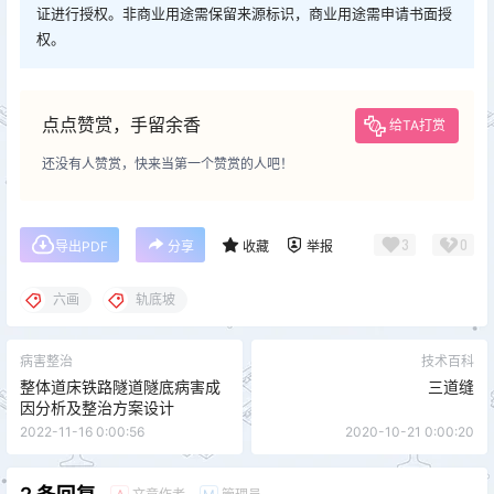
证进行授权。非商业用途需保留来源标识，商业用途需申请书面授
权。
点点赞赏，手留余香
给TA打赏
还没有人赞赏，快来当第一个赞赏的人吧！
3
0
导出PDF
分享
收藏
举报
六画
轨底坡
病害整治
技术百科
整体道床铁路隧道隧底病害成
三道缝
因分析及整治方案设计
2022-11-16 0:00:56
2020-10-21 0:00:20