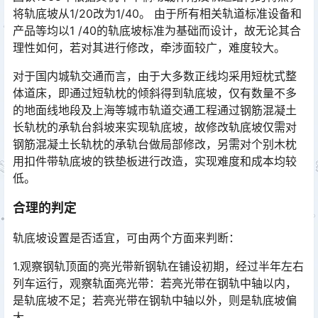
将轨底坡从1/20改为1/40。 由于所有相关轨道标准设备和
产品等均以1 /40的轨底坡标准为基础而设计，故无论其合
理性如何，若对其进行修改，牵涉面较广，难度较大。󠅅󠅃󠄵󠅂󠄪󠇖󠆨󠆨󠇕󠆞󠆒󠅬󠇘󠆭󠆘󠇙󠆝󠅵󠇗󠆭󠆁󠄐󠇗󠅹󠅸󠇖󠆍󠅳󠇖󠅹󠅰󠇖󠆌󠅹
对于国内城轨交通而言，由于大多数正线均采用短枕式整
体道床，即通过短轨枕的倾斜得到轨底坡，仅有数量不多
的地面线地段及上海等城市轨道交通工程通过钢筋混凝土
长轨枕的承轨台斜坡来实现轨底坡，故修改轨底坡仅需对
钢筋混凝土长轨枕的承轨台做局部修改，另需对个别木枕
用扣件带轨底坡的铁垫板进行改造，实现难度和成本均较
低。󠅅󠅃󠄵󠅂󠄪󠇖󠆨󠆨󠇕󠆞󠆒󠅬󠇘󠆭󠆘󠇙󠆝󠅵󠇗󠆭󠆁󠄐󠇗󠅹󠅸󠇖󠆍󠅳󠇖󠅹󠅰󠇖󠆌󠅹
合理的判定
轨底坡设置是否适宜，可由两个方面来判断：
1.观察钢轨顶面的亮光带新钢轨在铺设初期，经过半年左右
列车运行，观察轨面亮光带：若亮光带在钢轨中轴以内，
是轨底坡不足；若亮光带在钢轨中轴以外，则是轨底坡偏
大。