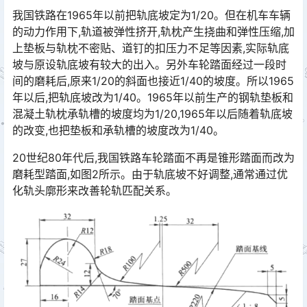
我国铁路在1965年以前把轨底坡定为1/20。但在机车车辆
的动力作用下,轨道被弹性挤开,轨枕产生挠曲和弹性压缩,加
上垫板与轨枕不密贴、道钉的扣压力不足等因素,实际轨底
坡与原设轨底坡有较大的出入。另外车轮踏面经过一段时
间的磨耗后,原来1/20的斜面也接近1/40的坡度。所以1965
年以后,把轨底坡改为1/40。1965年以前生产的钢轨垫板和
混凝土轨枕承轨槽的坡度均为1/20,1965年以后随着轨底坡
的改变,也把垫板和承轨槽的坡度改为1/40。󠅅󠅃󠄵󠅂󠄪󠇖󠆨󠆨󠇕󠆞󠆒󠅬󠇘󠆭󠆘󠇙󠆝󠅵󠇗󠆭󠆁󠄐󠇗󠅹󠅸󠇖󠆍󠅳󠇖󠅹󠅰󠇖󠆌󠅹
20世纪80年代后,我国铁路车轮踏面不再是锥形踏面而改为
磨耗型踏面,如图2所示。由于轨底坡不好调整,通常通过优
化轨头廓形来改善轮轨匹配关系。