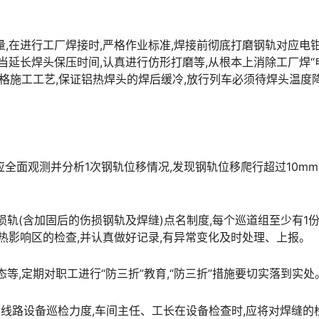
,在进行工厂焊接时,严格作业标准,焊接前彻底打磨钢轨对应电
当延长焊头保压时间,认真进行仿形打磨等,从根本上消除工厂焊“
要严格施工工艺,保证铝热焊头的焊后缓冷,放行列车必须待焊头温度
应全面观测并分析1次钢轨位移情况,发现钢轨位移爬行超过10mm
损轨(含加固后的伤损钢轨及焊缝)点名制度,每个巡道组至少有1
󠅃󠄵󠅂󠄪󠇖󠆨󠆨󠇕󠆞󠆒󠅬󠇘󠆭󠆘󠇙󠆝󠅵󠇗󠆭󠆁󠄐󠇗󠅹󠅸󠇖󠆍󠅳󠇖󠅹󠅰󠇖󠆌󠅹
等,定期对职工进行“防三折”教育,“防三折”措施要切实落到实处
查和线路设备巡检力度,车间主任、工长在设备检查时,应将对焊缝的