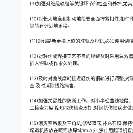
(9)加强对绝缘轨缝等关键环节的检查和养护,尤其
(10)对长大坡道和制动地段要全面拧紧扣件,扣
钢轨有计划地更换。
(11)对线路新更换上道的准轨及短轨,必须使用
(12)对轻伤或焊接工艺不良的焊缝及时采用急救
插入短轨或作永久处理。
(13)及时对曲线磨耗接近轻伤的钢轨进行调整,
查,及时消除线路病害。
(14)加强关键处的防断工作。对小半径曲线地
工检查力度,缩短探伤检查周期,对钢轨伤损病害做到早发现,早处理。󠅅󠅃󠄵󠅂󠄪󠇖󠆨󠆨󠇕󠆞󠆒󠅬󠇘󠆭󠆘󠇙󠆝󠅵󠇗󠆭
(15)消灭空吊板及三角坑,修整道床,补充石碴,
起道机应放在距铝热焊缝1m以外,禁止用起道机直接顶起铝热焊接头,并避免进行冷弯直轨工作。󠅅󠅃󠄵󠅂󠄪󠇖󠆨