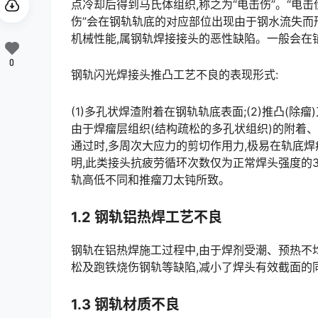
点冷却后得到马氏体组织,称之为“电击伤”。“电击伤”
伤”会在钢轨轨底的对应部位出现由于钢水流失而形
机械性能,属钢轨焊接接头的恶性缺陷。一般会在铺设1到2年间发生折断。󠅅󠅃󠄵󠅂󠄪󠇖󠆨󠆨󠇕󠆞󠆒󠅬󠇘󠆭󠆘󠇙󠆝
0
钢轨闪光焊接头推凸工艺不良的表现形式:
(1)多孔状焊渣附着在钢轨轨底表面;(2)推凸(除
由于焊瘤层组织(结构疏松的多孔状组织)的附着
通过时,多周次大应力的剪切作用力,极易在轨底
明,此类接头抗疲劳循环次数仅为正常焊头强度的3
轨高低不同和推瘤刀太钝所致。󠅅󠅃󠄵󠅂󠄪󠇖󠆨󠆨󠇕󠆞󠆒󠅬󠇘󠆭󠆘󠇙󠆝󠅵󠇗󠆭󠆁󠄐󠇗󠅹󠅸󠇖󠆍󠅳󠇖󠅹󠅰󠇖󠆌󠅹
1.2 钢轨铝热焊工艺不良
钢轨在铝热焊施工过程中,由于焊剂受潮、预热不
松及跑铁烧伤钢轨等缺陷,减小了焊头有效截面的同时,降低了钢轨焊头的强度。󠅅󠅃󠄵󠅂󠄪󠇖󠆨󠆨󠇕󠆞󠆒󠅬󠇘󠆭
1.3 钢轨材质不良