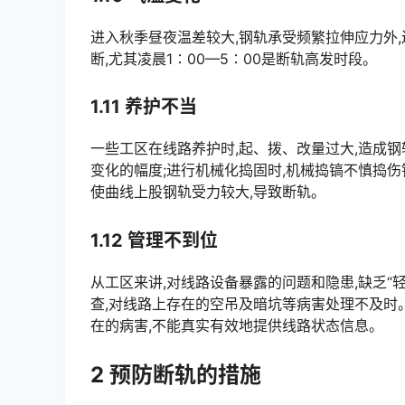
进入秋季昼夜温差较大,钢轨承受频繁拉伸应力外,
断,尤其凌晨1∶00—5∶00是断轨高发时段。
1.11 养护不当
一些工区在线路养护时,起、拨、改量过大,造成钢
变化的幅度;进行机械化捣固时,机械捣镐不慎捣伤
使曲线上股钢轨受力较大,导致断轨。󠅅󠅃󠄵󠅂󠄪󠇖󠆨󠆨󠇕󠆞󠆒󠅬󠇘󠆭󠆘󠇙󠆝󠅵󠇗󠆭󠆁󠄐󠇗󠅹󠅸󠇖󠆍󠅳󠇖󠅹󠅰󠇖󠆌󠅹
1.12 管理不到位
从工区来讲,对线路设备暴露的问题和隐患,缺乏“
查,对线路上存在的空吊及暗坑等病害处理不及时
在的病害,不能真实有效地提供线路状态信息。󠅅󠅃󠄵󠅂󠄪󠇖󠆨󠆨󠇕󠆞󠆒󠅬󠇘󠆭󠆘󠇙󠆝󠅵󠇗󠆭󠆁󠄐󠇗󠅹󠅸󠇖󠆍󠅳󠇖󠅹󠅰󠇖󠆌󠅹
2 预防断轨的措施