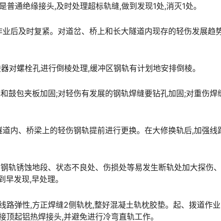
是普通绝缘接头,及时处理超标轨缝,做到发现1处,消灭1处。
件作业后及时复紧。对道岔、桥上和长大隧道内现存的轻伤发展趋
倒棱器对螺栓孔进行倒棱处理,缓冲区钢轨有计划地安排倒棱。
器和鼓包夹板加固;对轻伤有发展的钢轨焊缝要钻孔加固;对重伤焊
对隧道内、桥梁上的轻伤钢轨提前进行更换。在大修换轨后,加强线
段、钢轨锈蚀地段、状态不良处、伤损处等易发生断轨处加大探伤
󠄐󠇗󠅹󠅸󠇖󠆍󠅳󠇖󠅹󠅰󠇖󠆌󠅹
保持线路弹性,方正焊缝2侧轨枕,整好混凝土轨枕胶垫。起、拨道作业
󠆨󠇕󠆞󠆒󠅬󠇘󠆭󠆘󠇙󠆝󠅵󠇗󠆭󠆁󠄐󠇗󠅹󠅸󠇖󠆍󠅳󠇖󠅹󠅰󠇖󠆌󠅹