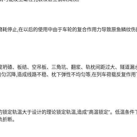
磨耗停止,在以后的使用中由于车轮的复合作用力导致原鱼鳞纹伤
度坍碴、板结、空吊板、三角坑、翻浆、轨枕间距过大、隧道漏
匀沉降,造成线路不稳、枕下弹性不均匀等,在列车荷载反复作用
的锁定轨温大于设计的理论锁定轨温,造成“高温锁定”。低温条件
󠅳󠇖󠅹󠅰󠇖󠆌󠅹