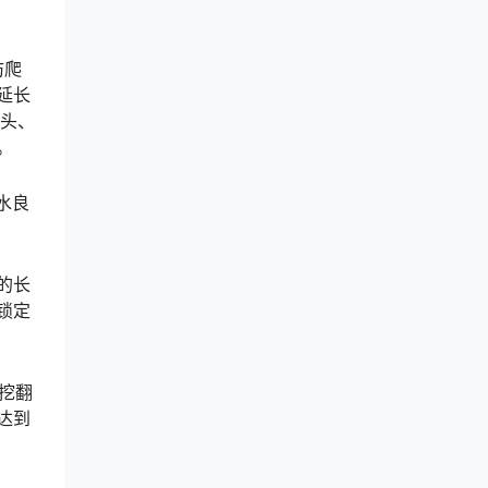
防爬
延长
接头、
󠅹
水良
的长
锁定
清挖翻
达到