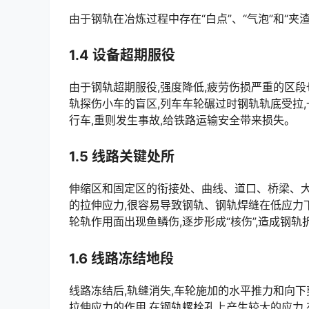
由于钢轨在冶炼过程中存在“白点”、“气泡”和“夹
1.4 设备超期服役
由于钢轨超期服役,强度降低,疲劳伤损严重的区段
轨探伤小车的盲区,列车车轮碾过时钢轨轨底受拉
行车,重则发生事故,给铁路运输安全带来损失。󠅅󠅃󠄵󠅂󠄪󠇖󠆨󠆨󠇕󠆞󠆒󠅬󠇘󠆭󠆘󠇙󠆝󠅵󠇗󠆭󠆁󠄐󠇗󠅹󠅸󠇖󠆍󠅳󠇖󠅹󠅰󠇖󠆌󠅹
1.5 线路关键处所
伸缩区和固定区的衔接处、曲线、道口、桥梁、大
的拉伸应力,很容易导致钢轨、钢轨焊缝在低应力下
轮轨作用面出现鱼鳞伤,逐步形成“核伤”,造成钢轨折断。󠅅󠅃󠄵󠅂󠄪󠇖󠆨󠆨󠇕󠆞󠆒󠅬󠇘󠆭󠆘󠇙󠆝󠅵󠇗󠆭󠆁󠄐󠇗󠅹󠅸󠇖󠆍󠅳󠇖
1.6 线路冻结地段
线路冻结后,轨缝消失,车轮施加的水平推力和向
拉伸应力的作用,在钢轨螺栓孔上产生较大的应力,有可能发生螺栓孔裂纹甚至钢轨揭顶。󠅅󠅃󠄵󠅂󠄪󠇖󠆨󠆨󠇕󠆞