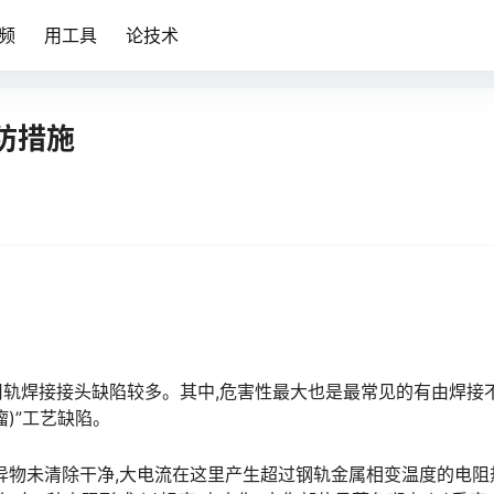
频
用工具
论技术
防措施
再用轨焊接接头缺陷较多。其中,危害性最大也是最常见的有由焊接
󠅹󠅸󠇖󠆍󠅳󠇖󠅹󠅰󠇖󠆌󠅹
异物未清除干净,大电流在这里产生超过钢轨金属相变温度的电阻