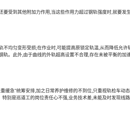
还要受到其他附加力作用,当这些作用力超过钢轨强度时,就要发
轨不均匀变形受损;在作业时,可能提高原锁定轨温,从而降低允许
钢轨。此外,由于曲线的外轨超高设置不合理,存在未被平衡的加速
轻重缓急”统筹安排,加之日常养护维修的不到位,只重视轨检车动
。特别是巡道工的岗位责任心不强,业务技术差,未能及时发现线