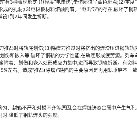
有3种表现形式:(1)轻度“电击伤”,击伤部位呈蓝色斑点;(2)重度
成的孔洞;(3)电极板材料熔融附着。“电击伤”的存在,破坏了钢
󠅵󠇗󠆭󠆁󠄐󠇗󠅹󠅸󠇖󠆍󠅳󠇖󠅹󠅰󠇖󠆌󠅹
瘤)刀推凸时将轨底划伤;(3)除瘤刀推过时将挤出的焊渣压进钢轨轨
、划伤和嵌入等,破坏了钢轨的力学性能,在轨底形成疲劳源。列车
焊瘤附着、划伤和嵌入处形成应力集中,进而导致钢轨折断。有资
5%左右。造成“推凸(除瘤)”缺陷的主要原因是再用轨垂磨不一致
均匀、封箱不严和对模不齐等原因,会在焊缝铸态金属中产生气孔
󠇙󠆝󠅵󠇗󠆭󠆁󠄐󠇗󠅹󠅸󠇖󠆍󠅳󠇖󠅹󠅰󠇖󠆌󠅹