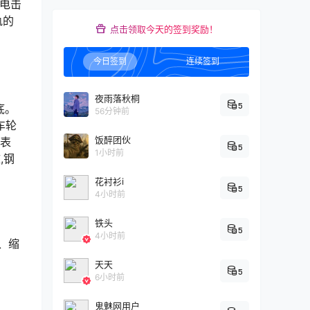
“电击
轨的
点击领取今天的签到奖励！
今日签到
连续签到
夜雨落秋桐
5
底。
56分钟前
车轮
饭醉团伙
料表
5
1小时前
,钢
花衬衫i
5
4小时前
铁头
5
4小时前
、缩
天天
5
6小时前
鬼魅网用户