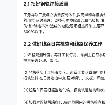
2.1 把好钢轨焊接质量
工务焊轨厂要建立质量控制体系,提高焊缝焊接质量
的部位,及时修理、调整和更换除瘤刀和电极板,适
伤”和“除瘤不净”造成的缺陷;现场铝热焊施工,
300℃以下。󠅅󠅃󠄵󠅂󠄪󠇖󠆨󠆨󠇕󠆞󠆒󠅬󠇘󠆭󠆘󠇙󠆝󠅵󠇗󠆭󠆁󠄐󠇗󠅹󠅸󠇖󠆍󠅳󠇖󠅹󠅰󠇖󠆌󠅹
2.2 做好线路日常检查和线路保养工作
(1)严格观测制度。养路工长每月、车间主任每季
提早妥善处理、整治。
(2)严格落实手工检查制度。巡道工要认真履行伤
损轨资料,在日常巡检中,加强对钢轨、夹板、焊缝热影响区的检查,并认真做好记录,有异常变化及时处理、上报。
(3)线路车间要根据当地气候、钢轨轨道结构和状态
(4)加强对焊缝两端各150mm范围内的探伤检