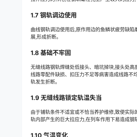
1.7 钢轨调边使用
曲线钢轨调边使用后,原作用边的鱼鳞状疲劳缺陷
展,形成折断。
1.8 基础不牢固
无缝线路钢轨焊缝处低接头、暗坑掉块,接头处高
线路零配件缺损、扣压力不足等病害造成线路不均
轨发生折断。󠅅󠅃󠄵󠅂󠄪󠇖󠆨󠆨󠇕󠆞󠆒󠅬󠇘󠆭󠆘󠇙󠆝󠅵󠇗󠆭󠆁󠄐󠇗󠅹󠅸󠇖󠆍󠅳󠇖󠅹󠅰󠇖󠆌󠅹
1.9 无缝线路锁定轨温失当
由于铺轨条件不适宜或不恰当养护维修,致使实际
轨内部产生的巨大拉应力,在列车作用下易造成钢轨折断。󠅅󠅃󠄵󠅂󠄪󠇖󠆨󠆨󠇕󠆞󠆒󠅬󠇘󠆭󠆘󠇙󠆝󠅵󠇗󠆭󠆁󠄐󠇗󠅹󠅸󠇖󠆍
1.10 气温变化