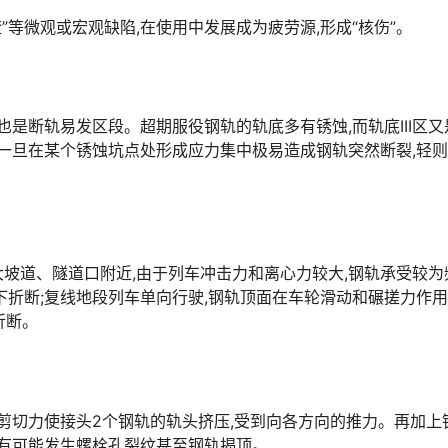
渣”等微观或宏观缺陷,在使用中发展成为疲劳源,形成“核伤”。
也是断轨易发区段。超期服役钢轨的轨底多有锈蚀,而轨底III区又
,一旦在某个锈蚀坑点处形成应力集中极易造成钢轨突然断裂,轻
坡道、隧道口附近,由于列车冲击力和离心力较大,钢轨承受较为
折断;复线地段列车单向行驶,钢轨顶面在车轮滑动和碾搓力作用
󠅹󠅰󠇖󠆌󠅹
下剪切力使接头2个钢轨的轨头挤压,受到向各方向的推力。再加上
󠅬󠇘󠆭󠆘󠇙󠆝󠅵󠇗󠆭󠆁󠄐󠇗󠅹󠅸󠇖󠆍󠅳󠇖󠅹󠅰󠇖󠆌󠅹