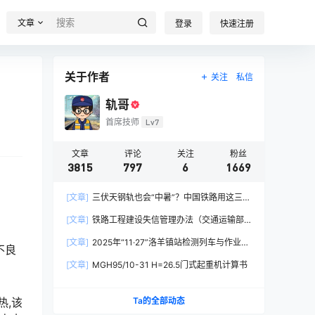
文章
登录
快速注册
关于作者
关注
私信
轨哥
首席技师
Lv7
文章
评论
关注
粉丝
3815
797
6
1669
[文章]
三伏天钢轨也会“中暑”？中国铁路用这三招
破解热胀冷缩难题
[文章]
铁路工程建设失信管理办法（交通运输部
令2026年第15号）
[文章]
2025年“11·27”洛羊镇站检测列车与作业人
不良
员相撞重大交通事故
[文章]
MGH95/10-31 H=26.5门式起重机计算书
Ta的全部动态
热,该