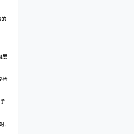
势的
缝要
路检
、手
时,