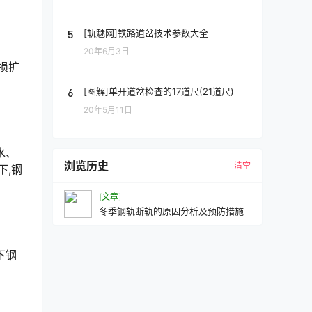
5
[轨魅网]铁路道岔技术参数大全
20年6月3日
损扩
6
[图解]单开道岔检查的17道尺(21道尺)
20年5月11日
水、
浏览历史
清空
下,钢
[文章]
冬季钢轨断轨的原因分析及预防措施
下钢