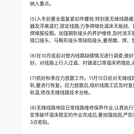
纳入重点。
(5)入冬前要全面复紧扣件螺栓,特别是无缝线路
器及浮离道钉,锁定线路;力争焊缝处道床无板结、
焊缝服役期。加强钢轨接头的养护维修,及时消灭
错口接头、马鞍形接头等缺陷接头,要用磨、焊、垫、捣、筛等方法进行综合整治,对有严重缺陷的要锯掉重新焊接
(6)在10月底前对管内线路缺碴情况进行调查,做
好。对线路上行人过道、村镇道口等道床坍塌处,采取措施进行挡护。󠅅󠅃󠄵󠅂󠄪󠇖󠆨󠆨󠇕󠆞󠆒󠅬󠇘󠆭󠆘󠇙󠆝󠅵󠇗󠆭
(7)抓好秋季应力放散工作。11月15日前对无
轨,要进行恢复。应力放散后,组织线路工区及时复
轨温,修改无缝线路技术台帐。󠅅󠅃󠄵󠅂󠄪󠇖󠆨󠆨󠇕󠆞󠆒󠅬󠇘󠆭󠆘󠇙󠆝󠅵󠇗󠆭󠆁󠄐󠇗󠅹󠅸󠇖󠆍󠅳󠇖󠅹󠅰󠇖󠆌󠅹
(8)无缝线路地段日常线路维修保养作业,认真执
浆等破坏道床稳定的作业完成后,要加强捣固,严防
3点密贴。󠅅󠅃󠄵󠅂󠄪󠇖󠆨󠆨󠇕󠆞󠆒󠅬󠇘󠆭󠆘󠇙󠆝󠅵󠇗󠆭󠆁󠄐󠇗󠅹󠅸󠇖󠆍󠅳󠇖󠅹󠅰󠇖󠆌󠅹