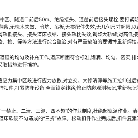
缓冲区、隧道口前后50m、绝缘接头、道岔前后接头螺栓,要打紧
翻浆,无枕木失效、暗坑、吊板,无零配件失效,无几何尺寸超限,以
钢轨低接头、接头道床板结、接头轨枕失效,调整大轨缝;对高低
。󠅅󠅃󠄵󠅂󠄪󠇖󠆨󠆨󠇕󠆞󠆒󠅬󠇘󠆭󠆘󠇙󠆝󠅵󠇗󠆭󠆁󠄐󠇗󠅹󠅸󠇖󠆍󠅳󠇖󠅹󠅰󠇖󠆌
好道碴的均匀及补充工作,道床断面符合标准,饱满、均匀、密实,排
󠆁󠄐󠇗󠅹󠅸󠇖󠆍󠅳󠇖󠅹󠅰󠇖󠆌󠅹
缝线路应力集中区段进行应力放散,对立交、大修清筛等施工拉伸过后
拧扣件,打紧防爬设备,全面锁定线路,修正防爬观测标记,重新标记
行“一禁止、二清、三测、四不超”的作业制度,杜绝超轨温作业。
道床软硬不匀造成的“三折”故障。松动扣件作业完成后,扣件复紧