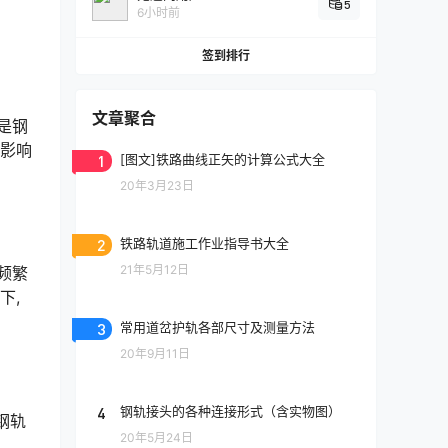
5
6小时前
签到排行
文章聚合
是钢
则影响
1
[图文]铁路曲线正矢的计算公式大全
20年3月23日
2
铁路轨道施工作业指导书大全
21年5月12日
频繁
下,
3
常用道岔护轨各部尺寸及测量方法
20年9月11日
4
钢轨接头的各种连接形式（含实物图）
钢轨
20年5月24日