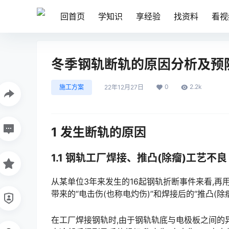
回首页
学知识
享经验
找资料
看视
冬季钢轨断轨的原因分析及预
0
2.2k
施工方案
22年12月27日
1 发生断轨的原因
1.1 钢轨工厂焊接、推凸(除瘤)工艺不良
从某单位3年来发生的16起钢轨折断事件来看,
带来的“电击伤(也称电灼伤)”和焊接后的“推凸(除瘤)”工艺缺陷。󠅅󠅃󠄵󠅂󠄪󠇖󠆨󠆨󠇕󠆞󠆒󠅬󠇘󠆭󠆘󠇙󠆝󠅵󠇗󠆭󠆁󠄐
在工厂焊接钢轨时,由于钢轨轨底与电极板之间的