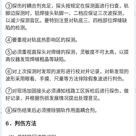
③探伤时耦合剂充足，探头按规定在探测面进行扫查，轨
脚边探测时，铝焊接头轨脚一、二档应保证三次波探测，
以减少探测盲区。要特别注意对轨底三、四档部位焊缝缺
陷的检测。󠅅󠅃󠄵󠅂󠄪󠇖󠆨󠆨󠇕󠆞󠆒󠅬󠇘󠆭󠆘󠇙󠆝󠅵󠇗󠆭󠆁󠄐󠇗󠅹󠅸󠇖󠆍󠅳󠇖󠅹󠅰󠇖󠆌󠅹
④要重视对轨底热影响区的探测。
⑤必须重视直探头对焊缝的探测，灵敏度不可太高，以提
高仪器发现焊缝粗晶等缺陷。
⑥对上次探测时发现的波形进行校对并记录，对新发现的
波形采用眼看、手摸、尺量等方法排除假象波进行判伤。
⑦对现场加固接头必须通知线路工区拆检后进行探伤，做
好记录，并根据伤损发展情况提出处理意见。
⑧探伤结束后必须擦除钢轨作用面耦合剂。
6．判伤方法