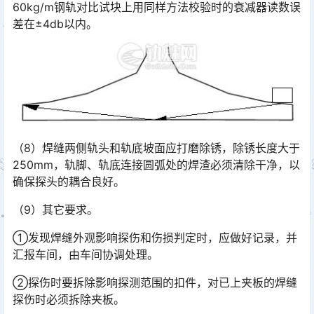
60kg/m钢轨对比试块上用同样方法校验时的衰减器读数误
差在±4db以内。󠅅󠅃󠄵󠅂󠄪󠇖󠆨󠆨󠇕󠆞󠆒󠅬󠇘󠆭󠆘󠇙󠆝󠅵󠇗󠆭󠆁󠄐󠇗󠅹󠅸󠇖󠆍󠅳󠇖󠅹󠅰󠇖󠆌󠅹
（8）焊缝两侧轨头和轨底坡面应打磨除锈，除锈长度大于
250mm，轨脚、轨底连接圆弧处的焊渣必须清除干净，以
确保探头的耦合良好。
（9）其它要求。
①发现焊缝外观影响探伤和伤损判定时，应做好记录，并
汇报车间，由车间协调处理。
②探伤时要拆除影响探测范围的扣件，对已上夹板的焊缝
探伤时必须拆除夹板。