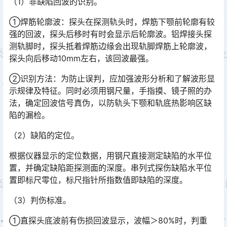
（1）非缺陷回波的识别。
①焊筋轮廓波：探头在探测轨头时，焊筋下颚前轮廓有较
强的回波，探头后移时有时会显示后轮廓波。铝焊接头探
测轨脚时，探头抵着焊筋边缘会出现轨脚焊筋上轮廓波，
探头向后移动10mm左右，该回波最强。󠅅󠅃󠄵󠅂󠄪󠇖󠆨󠆨󠇕󠆞󠆒󠅬󠇘󠆭󠆘󠇙󠆝󠅵󠇗󠆭󠆁󠄐󠇗󠅹󠅸󠇖󠆍󠅳󠇖󠅹󠅰󠇖󠆌󠅹
②识别方法：为防止误判，应加强波形分析和了解波形显
示规律及特征。同时必须用钢尺量，手指摸、镜子照的办
法，确定回波信号真伪，以防轨头下颚和轨底热影响区缺
陷的漏检。󠅅󠅃󠄵󠅂󠄪󠇖󠆨󠆨󠇕󠆞󠆒󠅬󠇘󠆭󠆘󠇙󠆝󠅵󠇗󠆭󠆁󠄐󠇗󠅹󠅸󠇖󠆍󠅳󠇖󠅹󠅰󠇖󠆌󠅹
（2）缺陷的定位。
根据仪器显示的定位数据，用钢尺直接测定缺陷的水平位
置，并确定缺陷距探测面的深度。串列式探伤缺陷水平位
置即标尺零位，标尺指针所指数值即缺陷的深度。
（3）判伤标准。
①直探头底波前有伤损回波显示，波幅＞80%时，判重