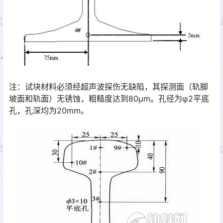
注：试块材料必须经超声波探伤无缺陷，其探测面（轨脚
坡面和轨面）无锈蚀，粗糙度达到80μm。孔径为φ2平底
孔，孔深均为20mm。