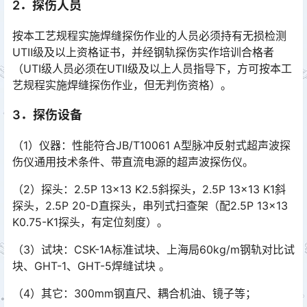
2．探伤人员
按本工艺规程实施焊缝探伤作业的人员必须持有无损检测
UTⅡ级及以上资格证书，并经钢轨探伤实作培训合格者
（UTⅠ级人员必须在UTⅡ级及以上人员指导下，方可按本工
艺规程实施焊缝探伤作业，但无判伤资格）。󠅅󠅃󠄵󠅂󠄪󠇖󠆨󠆨󠇕󠆞󠆒󠅬󠇘󠆭󠆘󠇙󠆝󠅵󠇗󠆭󠆁󠄐󠇗󠅹󠅸󠇖󠆍󠅳󠇖󠅹󠅰󠇖󠆌󠅹
3．探伤设备
（1）仪器：性能符合JB/T10061 A型脉冲反射式超声波探
伤仪通用技术条件、带直流电源的超声波探伤仪。
（2）探头：2.5P 13×13 K2.5斜探头，2.5P 13×13 K1斜
探头，2.5P 20-D直探头，串列式扫查架（配2.5P 13×13
K0.75-K1探头，有定位刻度）。󠅅󠅃󠄵󠅂󠄪󠇖󠆨󠆨󠇕󠆞󠆒󠅬󠇘󠆭󠆘󠇙󠆝󠅵󠇗󠆭󠆁󠄐󠇗󠅹󠅸󠇖󠆍󠅳󠇖󠅹󠅰󠇖󠆌󠅹
（3）试块：CSK-1A标准试块、上海局60kg/m钢轨对比试
块、GHT-1、GHT-5焊缝试块 。
（4）其它：300mm钢直尺、耦合机油、镜子等；