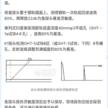
准。
将直探头置于钢轨踏面上，测得钢轨一次轨底回波波高
80%，再释放22db为直探头基准灵敏度。
串列式扫查架探测距轨底面深度40mmφ3平底孔（GHT－
1a试块4＃孔），波高80%为基准。
K1探头检测GHT-5试块B区（或GHT-3试块，下同）8号横
孔，反射波高调整到满幅度的80%为基准。
轨头和轨腰单探头探伤灵敏度标定
各探头探伤灵敏度测定后予以保存，现场探伤应结合探测
面条件，适当进行表面增益补偿。