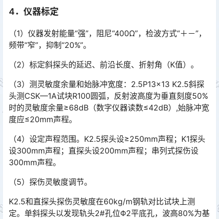
4．仪器标定
（1）仪器发射能量“强”，阻尼“400Ω”，检波方式“＋－”，
频带“窄”，抑制“20%”。
（2）标定斜探头的延迟、前沿长度、折射角（K值）。
（3）测灵敏度余量和始脉冲宽度：2.5P13×13 K2.5斜探
头测CSK—1A试块R100圆弧，反射波高度为垂直刻度50%
时的灵敏度余量≥68dB（数字仪器读数≤42dB）,始脉冲宽
度应≤20mm声程。󠅅󠅃󠄵󠅂󠄪󠇖󠆨󠆨󠇕󠆞󠆒󠅬󠇘󠆭󠆘󠇙󠆝󠅵󠇗󠆭󠆁󠄐󠇗󠅹󠅸󠇖󠆍󠅳󠇖󠅹󠅰󠇖󠆌󠅹
（4）设定声程范围。K2.5探头设≥250mm声程；K1探头
设300mm声程；直探头设200mm声程；串列式探伤设
300mm声程。
（5）探伤灵敏度调节。
K2.5和直探头探伤灵敏度在60kg/m钢轨对比试块上测
定。单斜探头以发现轨头2#孔位Φ2平底孔，波高80%为基