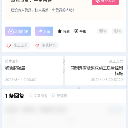
点点赞赏，手留余香
给TA打赏
还没有人赞赏，快来当第一个赞赏的人吧！
0
0
导出PDF
分享
收藏
举报
施工工艺
钢轨探伤
技术百科
施工方案
钢轨脱碳层
预制浮置板道床施工质量控制
措施
2025-3-11 0:00:00
2020-4-3 20:57:20
1 条回复
文章作者
管理员
A
M
欢迎您，新朋友，感谢参与互动！
确认修改