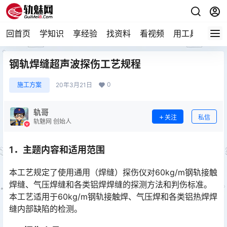
回首页
学知识
享经验
找资料
看视频
用工具
论技
钢轨焊缝超声波探伤工艺规程
0
施工方案
20年3月21日
轨哥
关注
私信
轨魅网 创始人
1．主题内容和适用范围
本工艺规定了使用通用（焊缝）探伤仪对60kg/m钢轨接触
焊缝、气压焊缝和各类铝焊焊缝的探测方法和判伤标准。
本工艺适用于60kg/m钢轨接触焊、气压焊和各类铝热焊焊
缝内部缺陷的检测。󠅅󠅃󠄵󠅂󠄪󠇖󠆨󠆨󠇕󠆞󠆒󠅬󠇘󠆭󠆘󠇙󠆝󠅵󠇗󠆭󠆁󠄐󠇗󠅹󠅸󠇖󠆍󠅳󠇖󠅹󠅰󠇖󠆌󠅹