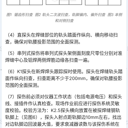
图1 锯齿形扫查 图2 轨头二次波扫查，轨脚偏内、偏外扫查 图3 本侧
和对侧扫查
（4）直探头在焊缝部位的轨头踏面作纵向、横向移动扫
查，确保对轨腰投影范围的全面探测。
（5）串列式探伤将串列式探头架侧面刻度尺零位分别对准
焊缝中心及铝焊两侧焊筋边缘各扫查一遍。
（6）K1探头在新焊焊头跟踪探时使用。探头在焊缝轨头踏
面作纵向扫查，扫查距离不少于200mm，确保对轨腰投影
范围的全面探测。
（7）探伤前必须对仪器工作状态（包括电源电压）和探头
线、接插件作认真检查。现场作业前应进行探伤系统灵敏
度校验。校验方法为：K2.5探头横向放置在被探焊缝钢轨
轨脚上（见图6），探头入射点距轨脚边10mm左右，找出
对边轨脚边回波最大值，要求衰减器读数与该探伤系统在