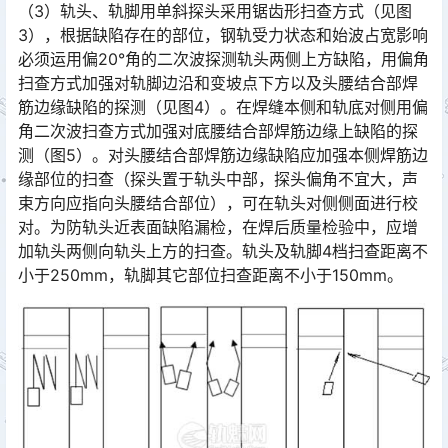
（3）轨头、轨脚用单斜探头采用锯齿形扫查方式（见图
3），根据缺陷存在的部位，钢轨受力状态和始波占宽影响
必须运用偏20°角的二次波探测轨头两侧上方缺陷，用偏角
扫查方式加强对轨脚边沿和变坡点下方以及头腰结合部焊
筋边缘缺陷的探测（见图4）。在焊缝本侧和轨底对侧用偏
角二次波扫查方式加强对底腰结合部焊筋边缘上缺陷的探
测（图5）。对头腰结合部焊筋边缘缺陷应加强本侧焊筋边
缘部位的扫查（探头置于轨头中部，探头偏角不宜大，声
束方向应指向头腰结合部位），可在轨头对侧侧面进行校
对。为防轨头近表面缺陷漏检，在焊后质量检验中，应增
加轨头两侧向轨头上方的扫查。轨头及轨脚4档扫查距离不
小于250mm，轨脚其它部位扫查距离不小于150mm。󠅅󠅃󠄵󠅂󠄪󠇖󠆨󠆨󠇕󠆞󠆒󠅬󠇘󠆭󠆘󠇙󠆝󠅵󠇗󠆭󠆁󠄐󠇗󠅹󠅸󠇖󠆍󠅳󠇖󠅹󠅰󠇖󠆌󠅹