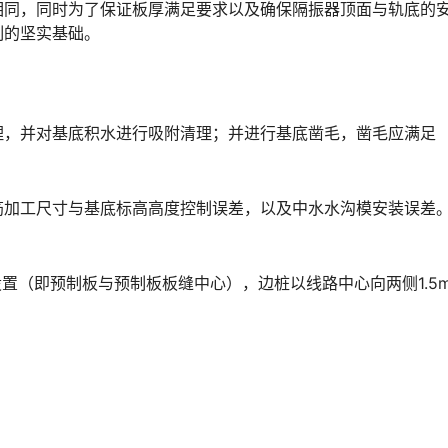
相同，同时为了保证板厚满足要求以及确保隔振器顶面与轨底的
󠅹󠅸󠇖󠆍󠅳󠇖󠅹󠅰󠇖󠆌󠅹
理，并对基底积水进行吸附清理；并进行基底凿毛，凿毛应满足
筋加工尺寸与基底标高高度控制误差，以及中水水沟模安装误差
设置（即预制板与预制板板缝中心），边桩以线路中心向两侧1.5