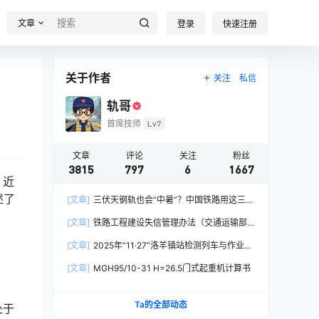
文章
登录
快速注册
关于作者
关注
私信
轨哥
首席技师
Lv7
文章
评论
关注
粉丝
3815
797
6
1667
，近
述了
[文章]
三伏天钢轨也会“中暑”？中国铁路用这三招
破解热胀冷缩难题
[文章]
铁路工程建设失信管理办法（交通运输部
令2026年第15号）
[文章]
2025年“11·27”洛羊镇站检测列车与作业人
员相撞重大交通事故
[文章]
MGH95/10-31 H=26.5门式起重机计算书
Ta的全部动态
处于