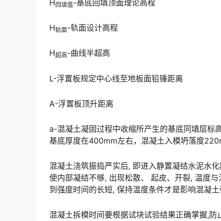
H
-基底回填顶面理论高程
回填值
H
-轨面设计高程
轨面
H
-曲线半超高
超高
L-浮置板规定中心线至地板面铅锤距离
A-浮置板顶升距离
a-混凝土凝固过程中收缩所产生的基底同填层标
基底厚度在400mm左右，混凝土入模坍落度220mm时，a值一般取10mm)。󠅅󠅃󠄵󠅂󠄪󠇖󠆨󠆨󠇕󠆞󠆒󠅬󠇘󠆭
混凝土浇筑振捣严实后, 即进入静置凝结水泥水化期
使内部凝结不够, 出现松散、 起皮、开裂, 温
到强度时间的长短, 保持温度条件才是影响混凝土强度的重要条件, 因此, 混凝土的养护是关键。󠅅󠅃󠄵󠅂󠄪󠇖
混凝土拆模时间要根据试块试验结果正确掌握,防