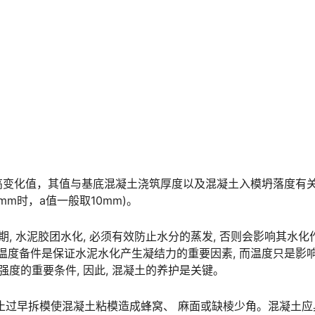
高变化值，其值与基底混凝土浇筑厚度以及混凝土入模坍落度有关
󠇙󠆝󠅵󠇗󠆭󠆁󠄐󠇗󠅹󠅸󠇖󠆍󠅳󠇖󠅹󠅰󠇖󠆌󠅹
, 水泥胶团水化, 必须有效防止水分的蒸发, 否则会影响其水化作
度与温度备件是保证水泥水化产生凝结力的重要因素, 而温度只是影
󠆨󠇕󠆞󠆒󠅬󠇘󠆭󠆘󠇙󠆝󠅵󠇗󠆭󠆁󠄐󠇗󠅹󠅸󠇖󠆍󠅳󠇖󠅹󠅰󠇖󠆌󠅹
止过早拆模使混凝土粘模造成蜂窝、 麻面或缺棱少角。混凝土应