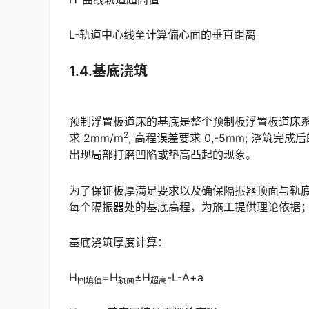
L-轨道中心线至计算偏心面的垂直距离
1.4.基底浇筑
预制浮置板道床的基底是整个预制板浮置板道床系
2
求 2mm/m
, 高程误差要求 0,-5mm; 浇
出现局部打磨凹陷或垫高凸起的现象。
为了保证板厚满足要求以及确保隔振器顶面与轨
每个隔振器处的基底高程，为施工提供理论依据；在实际施工中通过各个环节的控制来保证基底的平整度以及高程
基底浇筑厚度计算：
H
=H
±H
-L-A+a
回填值
轨面
超高