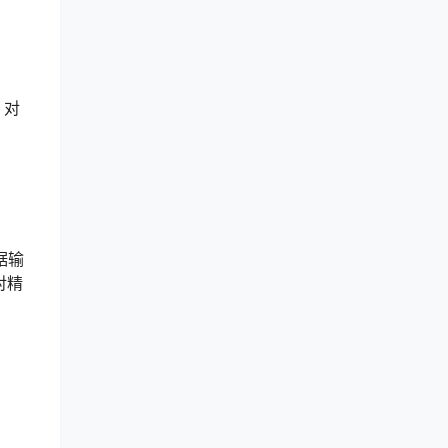
。对
据输
对精