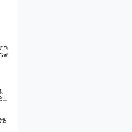
的轨
布置
固、
物上
起慢