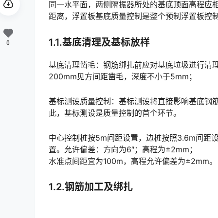
同一水平面，两侧隔振器所处的基底顶面高程应
距离，浮置板基底质量控制是整个预制浮置板控制的坚实基础。󠅅󠅃󠄵󠅂󠄪󠇖󠆨󠆨󠇕󠆞󠆒󠅬󠇘󠆭󠆘󠇙󠆝󠅵󠇗󠆭󠆁󠄐󠇗
1.1.基底清理及基标放样
0
基底清理凿毛：钢筋绑扎前应对基底垃圾进行清
200mm见方间距凿毛，深度不小于5mm；
基标测设质量控制：基标测设将直接影响基底钢
此，基标测设是质量控制的首个环节。
中心控制桩按5m间距设置，边桩按照3.6m间距
置。允许偏差：方向为6″；高程为±2mm；
水准点间距宜为100m，高程允许偏差为±2mm。
1.2.钢筋加工及绑扎