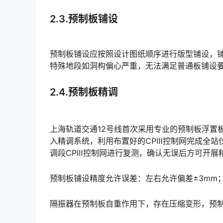
2.3.预制板铺设
预制板铺设应按照设计图纸顺序进行版型铺设，
特殊地段如洞构偏心严重，无法满足普通板铺设要求地段，应该及时改换窄板进行铺设。󠅅󠅃󠄵󠅂󠄪󠇖󠆨󠆨󠇕󠆞
2.4.预制板精调
上海轨道交通12号线首次采用专业的预制板浮置
入精调系统，利用布置好的CPⅢ控制网完成全站
调段CPⅢ控制网进行复测，确认无误后方可开展精调施工。󠅅󠅃󠄵󠅂󠄪󠇖󠆨󠆨󠇕󠆞󠆒󠅬󠇘󠆭󠆘󠇙󠆝󠅵󠇗󠆭󠆁󠄐󠇗󠅹󠅸
预制板铺设精度允许误差：左右允许偏差±3mm；
隔振器在预制板自重作用下，存在压缩变形，预