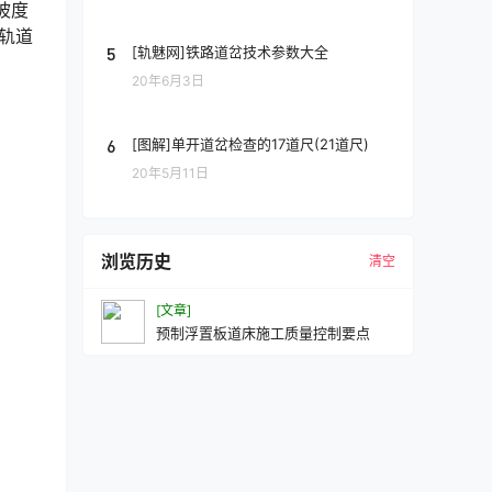
坡度
轨道
5
[轨魅网]铁路道岔技术参数大全
20年6月3日
6
[图解]单开道岔检查的17道尺(21道尺)
20年5月11日
浏览历史
清空
[文章]
预制浮置板道床施工质量控制要点