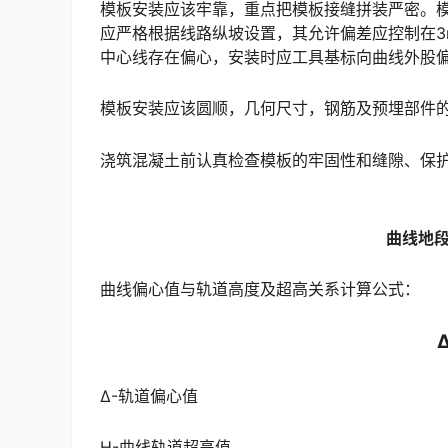
模板安装应该牢靠，重点把模板接缝拼装严密。模
应严格根据线路纵坡设置，其允许偏差应控制在3
中心线存在偏心，安装时应工具基标向曲线外股偏离。󠅅󠅃󠄵󠅂󠄪󠇖󠆨󠆨󠇕󠆞󠆒󠅬󠇘󠆭󠆘󠇙󠆝󠅵󠇗󠆭󠆁󠄐󠇗󠅹󠅸󠇖󠆍󠅳󠇖
模板安装应该圆顺，几何尺寸，钢筋及预埋部件
浇筑混凝土前认真检查模板的牢固性和缝隙、保
曲线地
曲线偏心值与轨道高度及超高关系计算公式：
Δ-轨道偏心值
H-曲线轨道超高值