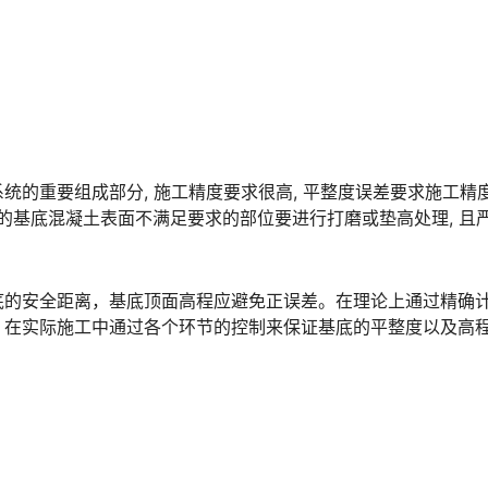
统的重要组成部分, 施工精度要求很高, 平整度误差要求施工精
筑完成后的基底混凝土表面不满足要求的部位要进行打磨或垫高处理, 且
底的安全距离，基底顶面高程应避免正误差。在理论上通过精确
。󠅅󠅃󠄵󠅂󠄪󠇖󠆨󠆨󠇕󠆞󠆒󠅬󠇘󠆭󠆘󠇙󠆝󠅵󠇗󠆭󠆁󠄐󠇗󠅹󠅸󠇖󠆍󠅳󠇖󠅹󠅰󠇖