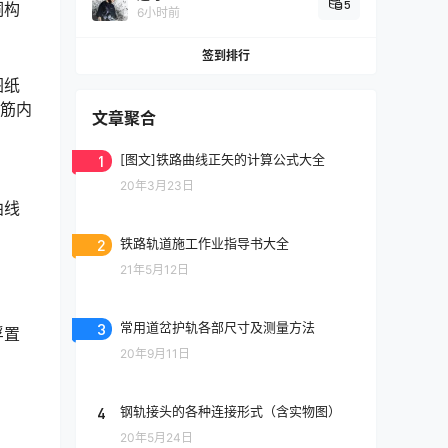
5
洞构
6小时前
签到排行
图纸
箍筋内
文章聚合
1
[图文]铁路曲线正矢的计算公式大全
20年3月23日
曲线
2
铁路轨道施工作业指导书大全
21年5月12日
3
常用道岔护轨各部尺寸及测量方法
浮置
20年9月11日
4
钢轨接头的各种连接形式（含实物图）
20年5月24日