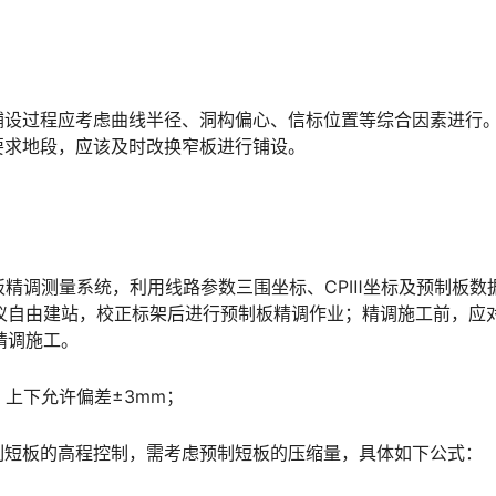
铺设过程应考虑曲线半径、洞构偏心、信标位置等综合因素进行
󠆒󠅬󠇘󠆭󠆘󠇙󠆝󠅵󠇗󠆭󠆁󠄐󠇗󠅹󠅸󠇖󠆍󠅳󠇖󠅹󠅰󠇖󠆌󠅹
板精调测量系统，利用线路参数三围坐标、CPⅢ坐标及预制板数
仪自由建站，校正标架后进行预制板精调作业；精调施工前，应
󠆍󠅳󠇖󠅹󠅰󠇖󠆌󠅹
上下允许偏差±3mm；
制短板的高程控制，需考虑预制短板的压缩量，具体如下公式：