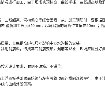
际情况进行加工，由于现场轨顶标高，曲线半径，曲线超高以及
高、曲线超高、洞构偏心等综合因素，故，加工钢筋时，要根据
:钢筋加工长度±10mm；起弯钢筋的弯折位置偏差20mm；
底质量，基底钢筋绑扎尺寸影响中心水沟模的安装。
，乱用钢筋料，造成基底钢筋变形，漏筋等现象；现场应区分好
格按照设计要求，做到不漏筋、不错位；
面上浮置板基础顶面始终与左右股轨顶面的横向连线平行。由于
󠆭󠆁󠄐󠇗󠅹󠅸󠇖󠆍󠅳󠇖󠅹󠅰󠇖󠆌󠅹