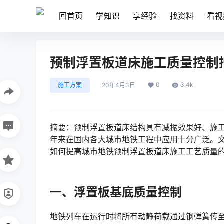
回首页
学知识
享经验
找资料
看视
预制浮置板道床施工质量控制
0
3.4k
施工方案
20年4月3日
摘要：预制浮置板道床结构具有减振效果好、施
年来在国内各大城市地铁工程中应用十分广泛。文
如何提高城市地铁预制浮置板道床施工工艺质量的相关技术问题。󠅅󠅃󠄵󠅂󠄪󠇖󠆨󠆨󠇕󠆞󠆒󠅬󠇘󠆭󠆘󠇙󠆝󠅵󠇗󠆭󠆁
一、浮置板基底质量控制
地铁列车在运行时将所有动静荷载通过钢弹簧传