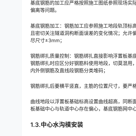
基底钢筋的加工应严格按照施工图纸参照现场实
偏离等问题。
基底钢筋加工：钢筋加工应参照施工地段轨顶标
且密切关注隧道洞构断面误差的变化情况；允许偏差
尽尺寸±3mm；󠅅󠅃󠄵󠅂󠄪󠇖󠆨󠆨󠇕󠆞󠆒󠅬󠇘󠆭󠆘󠇙󠆝󠅵󠇗󠆭󠆁󠄐󠇗󠅹󠅸󠇖󠆍󠅳󠇖󠅹󠅰󠇖󠆌󠅹
钢筋绑扎质量控制：钢筋绑扎直接影响浮置板基
钢筋绑扎时应区分好钢筋料使用地段，切莫混用
内外侧钢筋及直线段钢筋分类堆码；
钢筋绑扎后要横平竖直，主筋的位置尺寸，要严
曲线地段以浮置板基础标高设置曲线超高，同断
板基础中心与轨道中心存在偏心，基底钢筋网中心线向曲线外股偏离。󠅅󠅃󠄵󠅂󠄪󠇖󠆨󠆨󠇕󠆞󠆒󠅬󠇘󠆭󠆘󠇙󠆝󠅵󠇗
1.3.中心水沟模安装