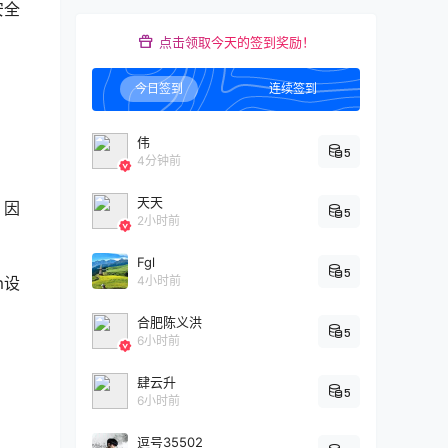
安全
点击领取今天的签到奖励！
今日签到
连续签到
伟
5
4分钟前
天天
。因
5
2小时前
Fgl
5
m设
4小时前
合肥陈义洪
5
6小时前
肆云升
5
6小时前
逗号35502