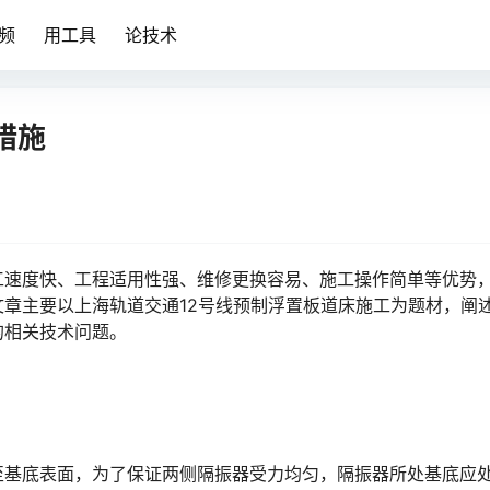
频
用工具
论技术
措施
工速度快、工程适用性强、维修更换容易、施工操作简单等优势
章主要以上海轨道交通12号线预制浮置板道床施工为题材，阐
󠇗󠅹󠅸󠇖󠆍󠅳󠇖󠅹󠅰󠇖󠆌󠅹
至基底表面，为了保证两侧隔振器受力均匀，隔振器所处基底应