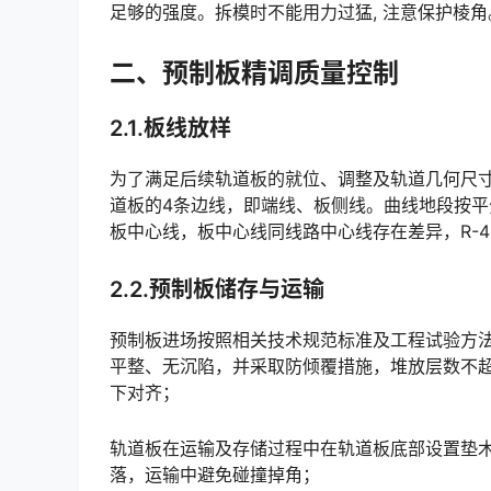
足够的强度。拆模时不能用力过猛, 注意保护棱角
二、预制板精调质量控制
2.1.板线放样
为了满足后续轨道板的就位、调整及轨道几何尺寸
道板的4条边线，即端线、板侧线。曲线地段按平分
板中心线，板中心线同线路中心线存在差异，R-450m曲线半径，差异约为2mm（正矢值为4mm）。󠅅󠅃󠄵󠅂
2.2.预制板储存与运输
预制板进场按照相关技术规范标准及工程试验方
平整、无沉陷，并采取防倾覆措施，堆放层数不超
下对齐；󠅅󠅃󠄵󠅂󠄪󠇖󠆨󠆨󠇕󠆞󠆒󠅬󠇘󠆭󠆘󠇙󠆝󠅵󠇗󠆭󠆁󠄐󠇗󠅹󠅸󠇖󠆍󠅳󠇖󠅹󠅰󠇖󠆌󠅹
轨道板在运输及存储过程中在轨道板底部设置垫
落，运输中避免碰撞掉角；