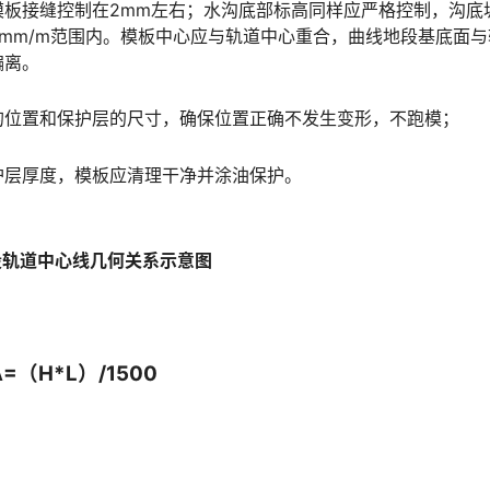
板接缝控制在2mm左右；水沟底部标高同样应严格控制，沟底
mm/m范围内。模板中心应与轨道中心重合，曲线地段基底面与
󠅰󠇖󠆌󠅹
的位置和保护层的尺寸，确保位置正确不发生变形，不跑模；
护层厚度，模板应清理干净并涂油保护。
段轨道中心线几何关系示意图
Δ=（H*L）/1500