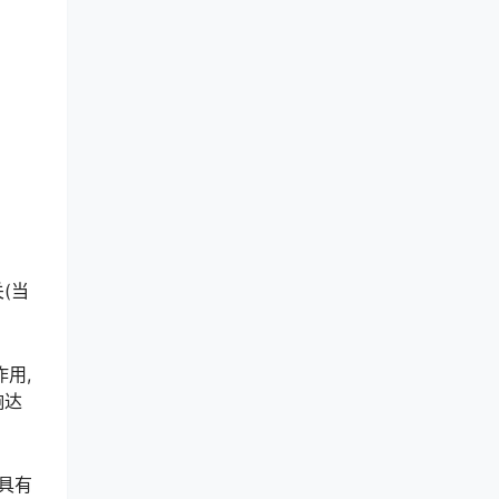
(当
用,
响达
具有