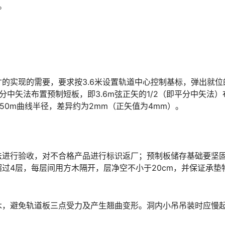
。
的实现的需要，要求按3.6米设置轨道中心控制基标，弹出就位
中矢法布置预制短板，即3.6m弦正矢的1/2（即平分中矢法）
󠄪󠇖󠆨󠆨󠇕󠆞󠆒󠅬󠇘󠆭󠆘󠇙󠆝󠅵󠇗󠆭󠆁󠄐󠇗󠅹󠅸󠇖󠆍󠅳󠇖󠅹󠅰󠇖󠆌󠅹
法进行验收，对不合格产品进行标识返厂；预制板储存基础要坚
过4层，每层间用方木隔开，层净空不小于20cm，并保证承垫
木，避免轨道板三点受力及产生翘曲变形。洞内小吊吊装时应慢