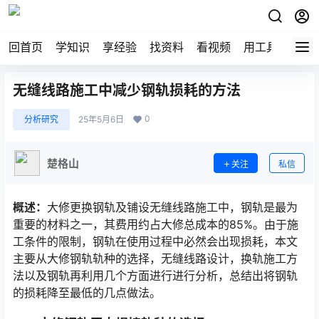
回首页
学知识
享经验
找资料
看视频
用工具
论技
无缝线路施工中减少钢轨损耗的方法
0
分析研究
25年5月6日
楚格山
关注
私信
概述：
大修更换钢轨及铺设无缝线路施工中，钢轨是最为
重要的材料之一，其费用约占大修总成本的85%。由于施
工条件的限制，钢轨在使用过程中必然会出现损耗，本文
主要从大修钢轨轨种的选择，无缝线路设计，换轨施工方
法以及钢轨再利用几个方面进行进行分析，总结出将钢轨
的损耗降至最低的几点做法。󠅅󠅃󠄵󠅂󠄪󠇖󠆨󠆨󠇕󠆞󠆒󠅬󠇘󠆭󠆘󠇙󠆝󠅵󠇗󠆭󠆁󠄐󠇗󠅹󠅸󠇖󠆍󠅳󠇖󠅹󠅰󠇖󠆌󠅹