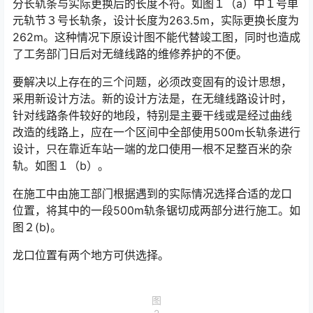
分长轨条与实际更换后的长度不符。如图１（a）中１号单
元轨节３号长轨条，设计长度为263.5m，实际更换长度为
262m。这种情况下原设计图不能代替竣工图，同时也造成
了工务部门日后对无缝线路的维修养护的不便。󠅅󠅃󠄵󠅂󠄪󠇖󠆨󠆨󠇕󠆞󠆒󠅬󠇘󠆭󠆘󠇙󠆝󠅵󠇗󠆭󠆁󠄐󠇗󠅹󠅸󠇖󠆍󠅳󠇖󠅹󠅰󠇖󠆌󠅹
要解决以上存在的三个问题，必须改变固有的设计思想，
采用新设计方法。新的设计方法是，在无缝线路设计时，
针对线路条件较好的地段，特别是主要干线或是经过曲线
改造的线路上，应在一个区间中全部使用500m长轨条进行
设计，只在靠近车站一端的龙口使用一根不足整百米的杂
轨。如图１（b）。󠅅󠅃󠄵󠅂󠄪󠇖󠆨󠆨󠇕󠆞󠆒󠅬󠇘󠆭󠆘󠇙󠆝󠅵󠇗󠆭󠆁󠄐󠇗󠅹󠅸󠇖󠆍󠅳󠇖󠅹󠅰󠇖󠆌󠅹
在施工中由施工部门根据遇到的实际情况选择合适的龙口
位置，将其中的一段500m轨条锯切成两部分进行施工。如
图２(b)。
龙口位置有两个地方可供选择。
图