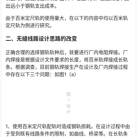
出远小于钢轨支出成本。
由于百米定尺轨的使用量大，在以下的内容中均以百米轨
定尺轨为例进行研究。
二、无缝线路设计思路的改变
正确合理的选择钢轨轨种后，就要进行厂内电阻焊接。厂
内焊接是根据设计文件要求的长度，将百米轨焊接成长轨
条。根据调查，目前钢轨焊接生产在设计及厂内焊接过程
中存在以下三个问题：如图1（a）󠅅󠅃󠄵󠅂󠄪󠇖󠆨󠆨󠇕󠆞󠆒󠅬󠇘󠆭󠆘󠇙󠆝󠅵󠇗󠆭󠆁󠄐󠇗󠅹󠅸󠇖󠆍󠅳󠇖󠅹󠅰󠇖󠆌󠅹
图
1
设
计
1、使用百米定尺轨配轨时造成钢轨损耗。在设计过程中由
于受到既有线路条件的限制，如曲线、桥梁等。在长轨条