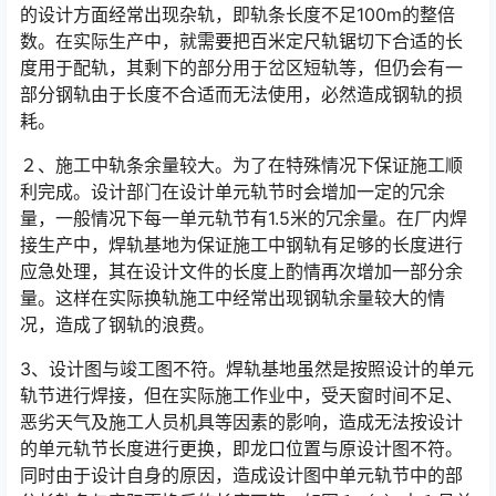
的设计方面经常出现杂轨，即轨条长度不足100m的整倍
数。在实际生产中，就需要把百米定尺轨锯切下合适的长
度用于配轨，其剩下的部分用于岔区短轨等，但仍会有一
部分钢轨由于长度不合适而无法使用，必然造成钢轨的损
耗。󠅅󠅃󠄵󠅂󠄪󠇖󠆨󠆨󠇕󠆞󠆒󠅬󠇘󠆭󠆘󠇙󠆝󠅵󠇗󠆭󠆁󠄐󠇗󠅹󠅸󠇖󠆍󠅳󠇖󠅹󠅰󠇖󠆌󠅹
２、施工中轨条余量较大。为了在特殊情况下保证施工顺
利完成。设计部门在设计单元轨节时会增加一定的冗余
量，一般情况下每一单元轨节有1.5米的冗余量。在厂内焊
接生产中，焊轨基地为保证施工中钢轨有足够的长度进行
应急处理，其在设计文件的长度上酌情再次增加一部分余
量。这样在实际换轨施工中经常出现钢轨余量较大的情
况，造成了钢轨的浪费。󠅅󠅃󠄵󠅂󠄪󠇖󠆨󠆨󠇕󠆞󠆒󠅬󠇘󠆭󠆘󠇙󠆝󠅵󠇗󠆭󠆁󠄐󠇗󠅹󠅸󠇖󠆍󠅳󠇖󠅹󠅰󠇖󠆌󠅹
3、设计图与竣工图不符。焊轨基地虽然是按照设计的单元
轨节进行焊接，但在实际施工作业中，受天窗时间不足、
恶劣天气及施工人员机具等因素的影响，造成无法按设计
的单元轨节长度进行更换，即龙口位置与原设计图不符。
同时由于设计自身的原因，造成设计图中单元轨节中的部