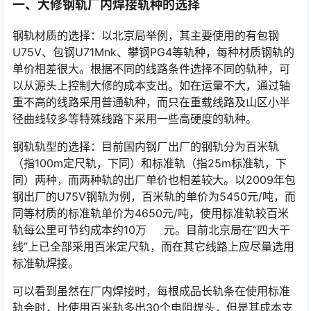
一、大修钢轨厂内焊接轨种的选择
钢轨材质的选择：以北京局举例，其主要使用的有包钢
U75V、包钢U71Mnk、攀钢PG4等轨种，每种材质钢轨的
单价相差很大。根据不同的线路条件选择不同的轨种，可
以从源头上控制大修的成本支出。如在运量不大，通过轴
重不高的线路采用普通轨种，而只在重载线路及山区小半
径曲线较多等特殊线路下采用一些高硬度的轨种。󠅅󠅃󠄵󠅂󠄪󠇖󠆨󠆨󠇕󠆞󠆒󠅬󠇘󠆭󠆘󠇙󠆝󠅵󠇗󠆭󠆁󠄐󠇗󠅹󠅸󠇖󠆍󠅳󠇖󠅹󠅰󠇖󠆌󠅹
钢轨轨型的选择：目前国内钢厂出厂的钢轨分为百米轨
（指100m定尺轨，下同）和标准轨（指25m标准轨，下
同）两种，而两种轨的出厂单价也相差较大。以2009年包
钢出厂的U75V钢轨为例，百米轨的单价为5450元/吨，而
同等材质的标准轨单价为4650元/吨，使用标准轨较百米
轨每公里可节约成本约10万 元。目前北京局在“四大干
线”上已全部采用百米定尺轨，而在其它线路上应尽量选用
标准轨焊接。󠅅󠅃󠄵󠅂󠄪󠇖󠆨󠆨󠇕󠆞󠆒󠅬󠇘󠆭󠆘󠇙󠆝󠅵󠇗󠆭󠆁󠄐󠇗󠅹󠅸󠇖󠆍󠅳󠇖󠅹󠅰󠇖󠆌󠅹
可以看到虽然在厂内焊接时，每根成品长轨条在使用标准
轨会时，比使用百米轨多出30个电阻焊头，但是其成本支