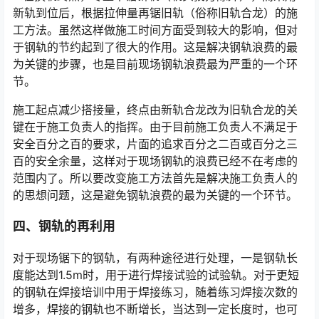
新轨到位后，根据拉伸量再锯旧轨（俗称旧轨合龙）的施
工方法。虽然这样做施工时间方面受到较大的影响，但对
于钢轨的节约起到了很大的作用。这是解决钢轨浪费的最
为关键的步骤，也是目前现场钢轨浪费最为严重的一个环
节。󠅅󠅃󠄵󠅂󠄪󠇖󠆨󠆨󠇕󠆞󠆒󠅬󠇘󠆭󠆘󠇙󠆝󠅵󠇗󠆭󠆁󠄐󠇗󠅹󠅸󠇖󠆍󠅳󠇖󠅹󠅰󠇖󠆌󠅹
施工起点减少搭接量，终点由新轨合龙改为旧轨合龙的关
键在于施工负责人的指挥。由于目前施工负责人不满足于
安全百分之百的要求，片面的追求百分之二百或百分之三
百的安全余量，这样对于现场钢轨的浪费已经不在考虑的
范围内了。所以要改变施工方法首先是解决施工负责人的
的思想问题，这是避免钢轨浪费的最为关键的一个环节。󠅅󠅃󠄵󠅂󠄪󠇖󠆨󠆨󠇕󠆞󠆒󠅬󠇘󠆭󠆘󠇙󠆝󠅵󠇗󠆭󠆁󠄐󠇗󠅹󠅸󠇖󠆍󠅳󠇖󠅹󠅰󠇖󠆌󠅹
四、钢轨的再利用
对于现场锯下的钢轨，有两种途径进行处理，一是钢轨长
度能达到1.5m时，用于进行焊接试验的试验轨。对于更短
的钢轨在焊接培训中用于焊接练习，随着练习焊接次数的
增多，焊接的钢轨也不断增长，当达到一定长度时，也可