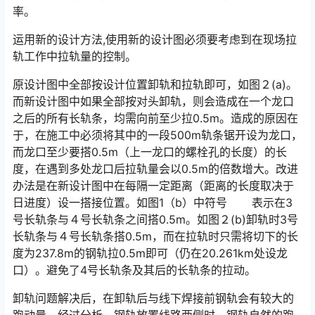
率。󠅅󠅃󠄵󠅂󠄪󠇖󠆨󠆨󠇕󠆞󠆒󠅬󠇘󠆭󠆘󠇙󠆝󠅵󠇗󠆭󠆁󠄐󠇗󠅹󠅸󠇖󠆍󠅳󠇖󠅹󠅰󠇖󠆌󠅹
运用新的设计方法,使用新的设计图必须要考虑到在现场拉
轨工作中拉轨量的控制。
原设计图中全部按设计位置卸轨和拉轨即可，如图２(a)。
而新设计图中如果全部按对头卸轨，则会造成在一个龙口
之后的所有长轨条，均需向前至少拉0.5m。造成的原因在
于，在施工中必须将其中的一段500m轨条锯开设为龙口，
而龙口至少要搭0.5m（上一龙口的螺栓孔的长度）的长
度，在遇到多处龙口后拉轨量会以0.5m的倍数增大。改进
办法是在新设计图中在每隔一定距离（距离的长度取决于
日进度）设一搭接位置。如图1（b）中符号 表示在3
号长轨条与４号长轨条之间搭0.5m。如图２(b)卸轨时3号
长轨条与４号长轨条搭0.5m，而在拉轨时只需将切下的长
度为237.8m的钢轨拉0.5m即可（仍在20.261km处设龙
口）。避免了4号长轨条及其后的长轨条的拉动。󠅅󠅃󠄵󠅂󠄪󠇖󠆨󠆨󠇕󠆞󠆒󠅬󠇘󠆭󠆘󠇙󠆝󠅵󠇗󠆭󠆁󠄐󠇗󠅹󠅸󠇖󠆍󠅳󠇖󠅹󠅰󠇖󠆌󠅹
卸轨问题解决后，在卸轨后与线下焊接前钢轨会有较大的
跑动量。经过分析，钢轨放置线路两侧时，钢轨自然的跑