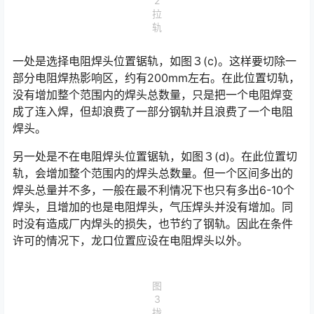
2
拉
轨
一处是选择电阻焊头位置锯轨，如图３(c)。这样要切除一
部分电阻焊热影响区，约有200mm左右。在此位置切轨，
没有增加整个范围内的焊头总数量，只是把一个电阻焊变
成了连入焊，但却浪费了一部分钢轨并且浪费了一个电阻
焊头。󠅅󠅃󠄵󠅂󠄪󠇖󠆨󠆨󠇕󠆞󠆒󠅬󠇘󠆭󠆘󠇙󠆝󠅵󠇗󠆭󠆁󠄐󠇗󠅹󠅸󠇖󠆍󠅳󠇖󠅹󠅰󠇖󠆌󠅹
另一处是不在电阻焊头位置锯轨，如图３(d)。在此位置切
轨，会增加整个范围内的焊头总数量。但一个区间多出的
焊头总量并不多，一般在最不利情况下也只有多出6-10个
焊头，且增加的也是电阻焊头，气压焊头并没有增加。同
时没有造成厂内焊头的损失，也节约了钢轨。因此在条件
许可的情况下，龙口位置应设在电阻焊头以外。󠅅󠅃󠄵󠅂󠄪󠇖󠆨󠆨󠇕󠆞󠆒󠅬󠇘󠆭󠆘󠇙󠆝󠅵󠇗󠆭󠆁󠄐󠇗󠅹󠅸󠇖󠆍󠅳󠇖󠅹󠅰󠇖󠆌󠅹
图
3
拢