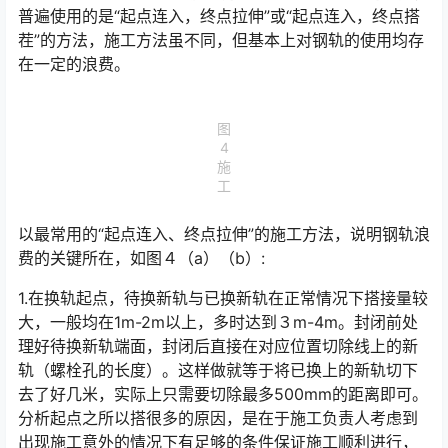
普遍使用的是“起点连入，终点拉伸”或“起点连入，终点搭
茬”的方法，施工方法虽不同，但基本上对钢轨的使用均存
在一定的浪费。󠅅󠅃󠄵󠅂󠄪󠇖󠆨󠆨󠇕󠆞󠆒󠅬󠇘󠆭󠆘󠇙󠆝󠅵󠇗󠆭󠆁󠄐󠇗󠅹󠅸󠇖󠆍󠅳󠇖󠅹󠅰󠇖󠆌󠅹
图
4
施
工
以最常用的“起点连入、终点拉伸”的施工方法，说明钢轨浪
费的关键所在，如图４（a）（b）:
1.在换轨起点，待换新轨与已换新轨在正常情况下搭接量较
大，一般均在1m-2m以上，多时达到３m-4m。封闭前处
理好待换新轨端面，封闭后直接在对应位置切除线上的新
轨（螺栓孔的长度）。这样做就等于将已换上的新轨切下
去了好几米，实际上只需要切除最多500mm的距离即可。
分析起点之所以搭很多的原因，是在于施工负责人考虑到
出现施工意外的情况下有足够的条件保证施工顺利进行，