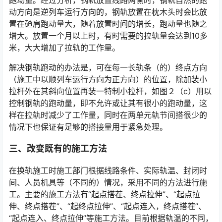
动方向是逆列车运行方向的，钢轨放置在枕木头时会比放
置在碴肩跑动量大，随着放置时间的增长，跑动量也随之
增大。放置一个月以上时，有时需要的拉轨量会达到10多
米，大大增加了拉轨的工作量。󠅅󠅃󠄵󠅂󠄪󠇖󠆨󠆨󠇕󠆞󠆒󠅬󠇘󠆭󠆘󠇙󠆝󠅵󠇗󠆭󠆁󠄐󠇗󠅹󠅸󠇖󠆍󠅳󠇖󠅹󠅰󠇖󠆌󠅹
解决钢轨跑动的办法是，可在每一长轨条（的）终点方向
（施工中以顺列车运行方向为正方向）的位置，除加装小
拉杆外在其斜向位置再装一特制小拉杆，如图２（c）用以
控制钢轨的跑动量，即不允许或让其有很小的跑动量，这
样在拉轨时减少了工作量，同时在两单元轨节间搭很少的
情况下也保证有足够的搭接量用于紧急处理。󠅅󠅃󠄵󠅂󠄪󠇖󠆨󠆨󠇕󠆞󠆒󠅬󠇘󠆭󠆘󠇙󠆝󠅵󠇗󠆭󠆁󠄐󠇗󠅹󠅸󠇖󠆍󠅳󠇖󠅹󠅰󠇖󠆌󠅹
三、改变既有的施工方法
在换轨施工时施工部门根据线路条件、实际轨温、封闭时
间、人员机具等（不同的）情况，采用不同的方法进行施
工。主要的施工方法有“起点搭茬、终点拉伸”、“起点拉
伸、终点搭茬”、“起终点拉伸”、“起点连入，终点搭茬”、
“起点连入、终点拉伸”等施工方法。目前根据轨温的不同，