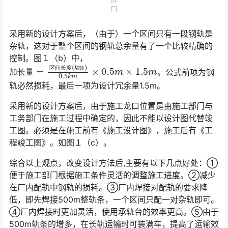
口
采用新的设计方案后，（由于）一个区间只有一段钢轨是
杂轨，这对于整个区间的钢轨总余量有了一个比较精确的
控制。图１（b）中，
加
(
k
m
长
)
量
0.5
=
k
区
m
间
×
0.5
长
度
m
×
1.5
m
。公式前项为钢
区
间
长
度
加
长
量
轨必然损耗，最后一项为设计冗余量1.5m。󠅅󠅃󠄵󠅂󠄪󠇖󠆨󠆨󠇕󠆞󠆒󠅬󠇘󠆭󠆘󠇙󠆝󠅵󠇗󠆭󠆁󠄐󠇗󠅹󠅸󠇖󠆍󠅳󠇖󠅹󠅰󠇖󠆌󠅹
采用新的设计方案后，由于施工龙口位置是由施工部门与
工务部门在施工过程中确定的，因此不能以设计图代替竣
工图。必须是在施工前有《施工设计图》，施工后有《工
程竣工图》。如图１（c）。󠅅󠅃󠄵󠅂󠄪󠇖󠆨󠆨󠇕󠆞󠆒󠅬󠇘󠆭󠆘󠇙󠆝󠅵󠇗󠆭󠆁󠄐󠇗󠅹󠅸󠇖󠆍󠅳󠇖󠅹󠅰󠇖󠆌󠅹
综合以上观点，改变设计方法后,主要有以下几点好处：①
便于施工部门根据施工条件灵活的调整施工进度。②减少
在厂内配轨中钢轨的损耗。③厂内焊接对配轨的要求降
低，即先焊接500m整轨条，一个区间只配一对杂轨即可。
④厂内焊接时更加灵活，使用承轨台的效率更高。⑤由于
500m轨条的增多，在长轨运输时可装满车，提高了运输效