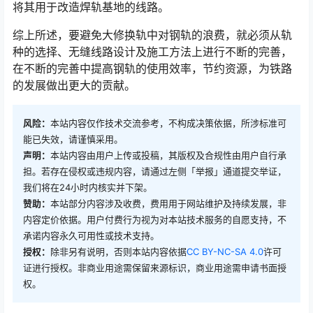
将其用于改造焊轨基地的线路。󠅅󠅃󠄵󠅂󠄪󠇖󠆨󠆨󠇕󠆞󠆒󠅬󠇘󠆭󠆘󠇙󠆝󠅵󠇗󠆭󠆁󠄐󠇗󠅹󠅸󠇖󠆍󠅳󠇖󠅹󠅰󠇖󠆌󠅹
综上所述，要避免大修换轨中对钢轨的浪费，就必须从轨
种的选择、无缝线路设计及施工方法上进行不断的完善，
在不断的完善中提高钢轨的使用效率，节约资源，为铁路
的发展做出更大的贡献。󠅅󠅃󠄵󠅂󠄪󠇖󠆨󠆨󠇕󠆞󠆒󠅬󠇘󠆭󠆘󠇙󠆝󠅵󠇗󠆭󠆁󠄐󠇗󠅹󠅸󠇖󠆍󠅳󠇖󠅹󠅰󠇖󠆌󠅹
风险：
本站内容仅作技术交流参考，不构成决策依据，所涉标准可
能已失效，请谨慎采用。
声明：
本站内容由用户上传或投稿，其版权及合规性由用户自行承
担。若存在侵权或违规内容，请通过左侧「举报」通道提交举证，
我们将在24小时内核实并下架。
赞助：
本站部分内容涉及收费，费用用于网站维护及持续发展，非
内容定价依据。用户付费行为视为对本站技术服务的自愿支持，不
承诺内容永久可用性或技术支持。
授权：
除非另有说明，否则本站内容依据
CC BY-NC-SA 4.0
许可
证进行授权。非商业用途需保留来源标识，商业用途需申请书面授
权。