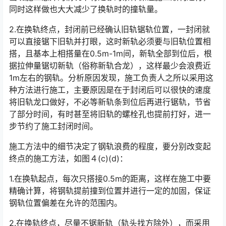
同时这样做也大大减少了换轨时的撞轨量。󠅅󠅃󠄵󠅂󠄪󠇖󠆨󠆨󠇕󠆞󠆒󠅬󠇘󠆭󠆘󠇙󠆝󠅵󠇗󠆭󠆁󠄐󠇗󠅹󠅸󠇖󠆍󠅳󠇖󠅹󠅰󠇖󠆌󠅹
2.在换轨终点，封闭前已经确认旧轨锯轨位置，一封闭就
可以直接锯下旧轨并打眼，这时新轨必须要与旧轨位置相
搭，且基本上相搭量在0.5m-1m间，新轨全部到位后，根
据拉伸量锯切新轨（俗称新轨合龙），这样最少会浪费近
1m左右的钢轨。分析原因发现，施工负责人之所以采用这
种方法进行施工，主要原因是在于封闭后可以很快的速度
将旧轨龙口做好，不必等新轨条到位后再进行锯轨，节省
了部分时间，有时甚至将旧轨的螺栓孔也提前打好，进一
步节约了施工封闭时间。󠅅󠅃󠄵󠅂󠄪󠇖󠆨󠆨󠇕󠆞󠆒󠅬󠇘󠆭󠆘󠇙󠆝󠅵󠇗󠆭󠆁󠄐󠇗󠅹󠅸󠇖󠆍󠅳󠇖󠅹󠅰󠇖󠆌󠅹
施工方法中的细节决定了钢轨浪费的程度，要分别改变起
终点的施工方法，如图４(c)(d)：
1.在换轨起点，每次只搭接0.5m的距离，这样在施工中要
精确计算，将钢轨提前撞到位置并进行一定的加固，保证
钢轨位置偏差在允许的范围内。
2.在换轨终点，尽量不锯新轨（轨头找方除外），而采用