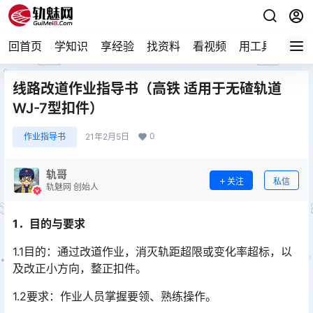
回首页
学知识
享经验
找资料
看视频
用工具
论技
线路改道作业指导书（高铁 适用于无碴轨道
WJ-7型扣件）
0
作业指导书
21年2月5日
轨哥
关注
私信
轨魅网 创始人
1．目的与要求
1.1目的：通过改道作业，消灭轨距超限或变化率超标，以
及改正小方向，整正扣件。
1.2要求：作业人员掌握要领、熟练操作。