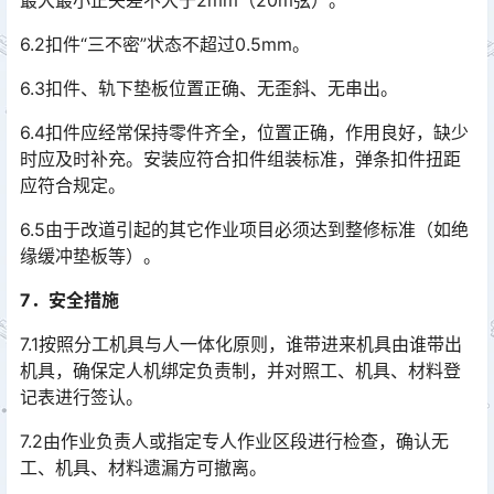
最大最小正矢差不大于2mm（20m弦）。󠅅󠅃󠄵󠅂󠄪󠇖󠆨󠆨󠇕󠆞󠆒󠅬󠇘󠆭󠆘󠇙󠆝󠅵󠇗󠆭󠆁󠄐󠇗󠅹󠅸󠇖󠆍󠅳󠇖󠅹󠅰󠇖󠆌󠅹
6.2扣件“三不密”状态不超过0.5mm。
6.3扣件、轨下垫板位置正确、无歪斜、无串出。
6.4扣件应经常保持零件齐全，位置正确，作用良好，缺少
时应及时补充。安装应符合扣件组装标准，弹条扣件扭距
应符合规定。
6.5由于改道引起的其它作业项目必须达到整修标准（如绝
缘缓冲垫板等）。
7．安全措施
7.1按照分工机具与人一体化原则，谁带进来机具由谁带出
机具，确保定人机绑定负责制，并对照工、机具、材料登
记表进行签认。
7.2由作业负责人或指定专人作业区段进行检查，确认无
工、机具、材料遗漏方可撤离。