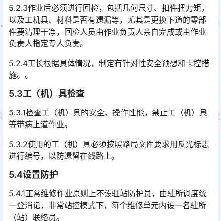
5.2.3作业后必须进行回检，包括几何尺寸、扣件扭力矩，
以及工机具、材料是否有遗漏等，尤其是更换下道的零部
件要清理干净，回检人员由作业负责人亲自完成或由作业
负责人指定专人负责。󠅅󠅃󠄵󠅂󠄪󠇖󠆨󠆨󠇕󠆞󠆒󠅬󠇘󠆭󠆘󠇙󠆝󠅵󠇗󠆭󠆁󠄐󠇗󠅹󠅸󠇖󠆍󠅳󠇖󠅹󠅰󠇖󠆌󠅹
5.2.4工长根据具体情况，制定有针对性安全预想和卡控措
施。。
5.3工（机）具检查
5.3.1检查工（机）具的安全、操作性能，禁止工（机）具
等带病上道作业。
5.3.2使用的工（机）具必须按照路局文件要求用反光标志
进行编号，以防遗留在线路上。
5.4设置防护
5.4.1正常维修作业原则上不设驻站防护员，由驻所调度统
一登消记，非常站控模式下，每个维修单元内设一名驻所
（站）联络员。