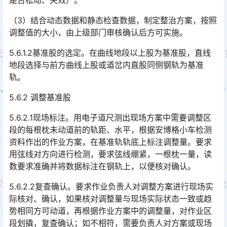
是否松动、失效）。󠅅󠅃󠄵󠅂󠄪󠇖󠆨󠆨󠇕󠆞󠆒󠅬󠇘󠆭󠆘󠇙󠆝󠅵󠇗󠆭󠆁󠄐󠇗󠅹󠅸󠇖󠆍󠅳󠇖󠅹󠅰󠇖󠆌󠅹
（3）结合动态数据和静态检查数据，制定整治方案，按照
调整值的大小，由上级部门审核确认后方可实施。
5.6.1.2基准股的选定。在曲线地段以上股为基准股，直线
地段选择与前方曲线上股或道岔内直股同侧钢轨为基准
轨。
5.6.2 调整基准股
5.6.2.1现场标注。用电子道尺测出现场方案中需要调整区
段的每根枕未动道前的轨距、水平，根据安博格小车检测
资料作出的作业方案，在基准轨轨底上标注调整量。要求
用弦线对方向进行检测，要求弦线绷紧，一根枕一量，读
数要求准确并将数据标注在钢轨上，以便核对确认。󠅅󠅃󠄵󠅂󠄪󠇖󠆨󠆨󠇕󠆞󠆒󠅬󠇘󠆭󠆘󠇙󠆝󠅵󠇗󠆭󠆁󠄐󠇗󠅹󠅸󠇖󠆍󠅳󠇖󠅹󠅰󠇖󠆌󠅹
5.6.2.2复查确认。要求作业负责人对调整方案进行现场实
际核对、确认，如果核对调整量与现场实际状态一致或趋
势相同方可动道，再根据作业方案中的调整量，对作业区
段划撬，复查确认；如不相符，需要负责人对方案或现场