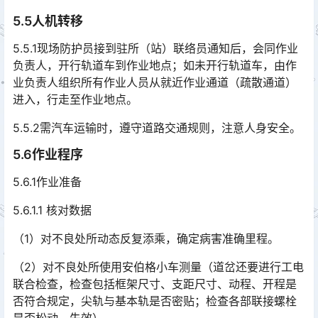
5.5人机转移
5.5.1现场防护员接到驻所（站）联络员通知后，会同作业
负责人，开行轨道车到作业地点；如未开行轨道车，由作
业负责人组织所有作业人员从就近作业通道（疏散通道）
进入，行走至作业地点。󠅅󠅃󠄵󠅂󠄪󠇖󠆨󠆨󠇕󠆞󠆒󠅬󠇘󠆭󠆘󠇙󠆝󠅵󠇗󠆭󠆁󠄐󠇗󠅹󠅸󠇖󠆍󠅳󠇖󠅹󠅰󠇖󠆌󠅹
5.5.2需汽车运输时，遵守道路交通规则，注意人身安全。
5.6作业程序
5.6.1作业准备
5.6.1.1 核对数据
（1）对不良处所动态反复添乘，确定病害准确里程。
（2）对不良处所使用安伯格小车测量（道岔还要进行工电
联合检查，检查包括框架尺寸、支距尺寸、动程、开程是
否符合规定，尖轨与基本轨是否密贴；检查各部联接螺栓