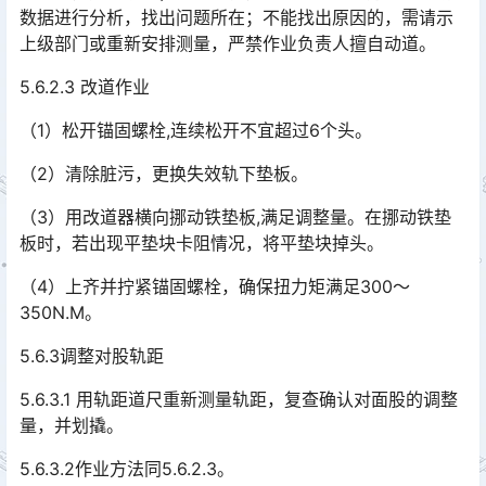
数据进行分析，找出问题所在；不能找出原因的，需请示
上级部门或重新安排测量，严禁作业负责人擅自动道。󠅅󠅃󠄵󠅂󠄪󠇖󠆨󠆨󠇕󠆞󠆒󠅬󠇘󠆭󠆘󠇙󠆝󠅵󠇗󠆭󠆁󠄐󠇗󠅹󠅸󠇖󠆍󠅳󠇖󠅹󠅰󠇖󠆌󠅹
5.6.2.3 改道作业
（1）松开锚固螺栓,连续松开不宜超过6个头。
（2）清除脏污，更换失效轨下垫板。
（3）用改道器横向挪动铁垫板,满足调整量。在挪动铁垫
板时，若出现平垫块卡阻情况，将平垫块掉头。
（4）上齐并拧紧锚固螺栓，确保扭力矩满足300～
350N.M。
5.6.3调整对股轨距
5.6.3.1 用轨距道尺重新测量轨距，复查确认对面股的调整
量，并划撬。
5.6.3.2作业方法同5.6.2.3。