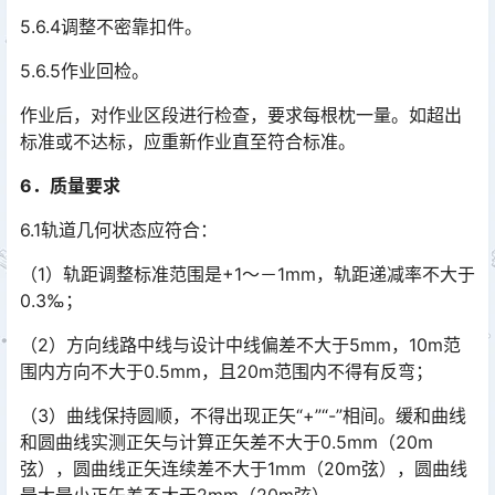
5.6.4调整不密靠扣件。
5.6.5作业回检。
作业后，对作业区段进行检查，要求每根枕一量。如超出
标准或不达标，应重新作业直至符合标准。
6．质量要求
6.1轨道几何状态应符合：
（1）轨距调整标准范围是+1～－1mm，轨距递减率不大于
0.3‰；
（2）方向线路中线与设计中线偏差不大于5mm，10m范
围内方向不大于0.5mm，且20m范围内不得有反弯；
（3）曲线保持圆顺，不得出现正矢“+”“-”相间。缓和曲线
和圆曲线实测正矢与计算正矢差不大于0.5mm（20m
弦），圆曲线正矢连续差不大于1mm（20m弦），圆曲线