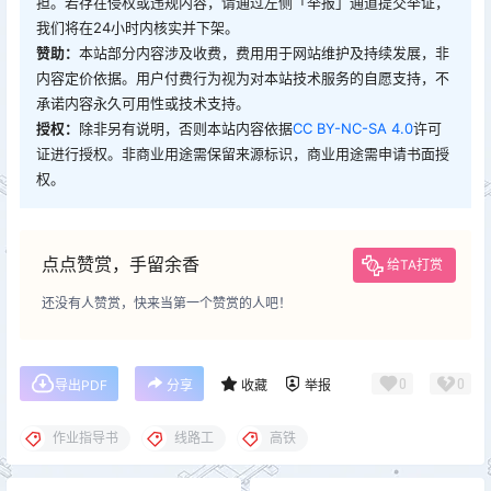
担。若存在侵权或违规内容，请通过左侧「举报」通道提交举证，
我们将在24小时内核实并下架。
赞助：
本站部分内容涉及收费，费用用于网站维护及持续发展，非
内容定价依据。用户付费行为视为对本站技术服务的自愿支持，不
承诺内容永久可用性或技术支持。
授权：
除非另有说明，否则本站内容依据
CC BY-NC-SA 4.0
许可
证进行授权。非商业用途需保留来源标识，商业用途需申请书面授
权。
点点赞赏，手留余香
给TA打赏
还没有人赞赏，快来当第一个赞赏的人吧！
0
0
导出PDF
分享
收藏
举报
作业指导书
线路工
高铁