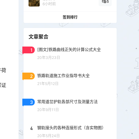
5
6小时前
签到排行
文章聚合
1
[图文]铁路曲线正矢的计算公式大全
20年3月23日
许荷
2
铁路轨道施工作业指导书大全
21年5月12日
保证
3
常用道岔护轨各部尺寸及测量方法
20年9月11日
4
钢轨接头的各种连接形式（含实物图）
20年5月24日