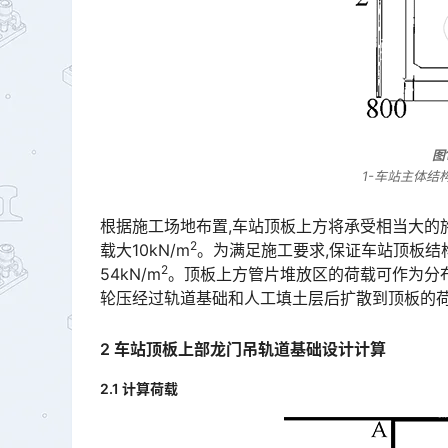
图
1-车站主体结构
根据施工场地布置,车站顶板上方将承受相当大的施
2
载大10kN/m
。为满足施工要求,保证车站顶板结
2
54kN/m
。顶板上方管片堆放区的荷载可作为分布
轮压经过轨道基础和人工填土层后扩散到顶板的荷载小于30kN/m󠅅󠅃󠄵󠅂󠄪󠇖󠆨󠆨󠇕󠆞󠆒󠅬󠇘󠆭󠆘󠇙󠆝󠅵󠇗󠆭󠆁
2 车站顶板上部龙门吊轨道基础设计计算
2.1 计算荷载