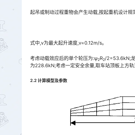
起吊或制动过程重物会产生动载,按起重机设计规范(GB
式中,v为最大起升速度,v=0.12m/s。
考虑动载效应后的单个轮压为:ψ
R
/2=53.6k
2
2
为228.6kN;考虑一定安全余量,取车站顶板上方轨道基础最大设计轮压为230kN。󠅅󠅃󠄵󠅂󠄪󠇖󠆨󠆨󠇕󠆞󠆒󠅬
2.2 计算模型及参数