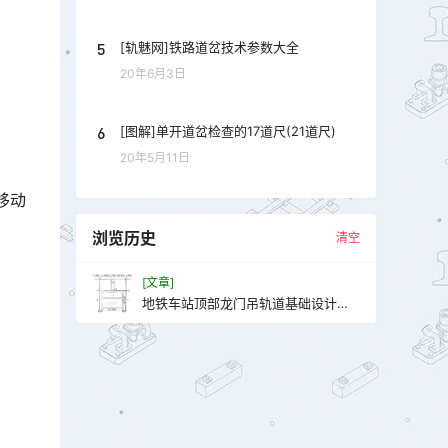
5
[轨魅网]铁路道岔技术参数大全
20年6月3日
6
[图解]单开道岔检查的17道尺(21道尺)
20年5月11日
移动
浏览历史
清空
[文章]
地铁车站顶部龙门吊轨道基础设计计
算