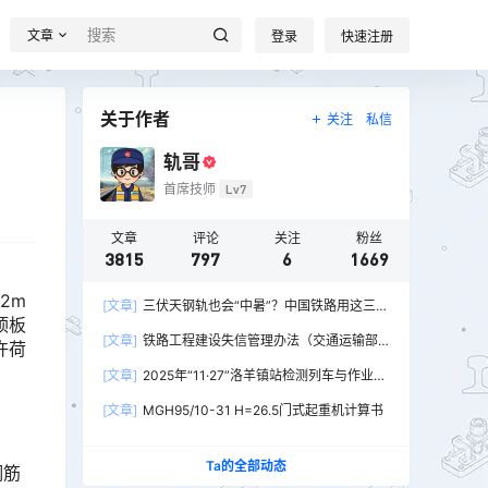
文章
登录
快速注册
关于作者
关注
私信
轨哥
首席技师
Lv7
文章
评论
关注
粉丝
3815
797
6
1669
2m
[文章]
三伏天钢轨也会“中暑”？中国铁路用这三招
顶板
破解热胀冷缩难题
[文章]
铁路工程建设失信管理办法（交通运输部
许荷
令2026年第15号）
[文章]
2025年“11·27”洛羊镇站检测列车与作业人
员相撞重大交通事故
[文章]
MGH95/10-31 H=26.5门式起重机计算书
Ta的全部动态
钢筋