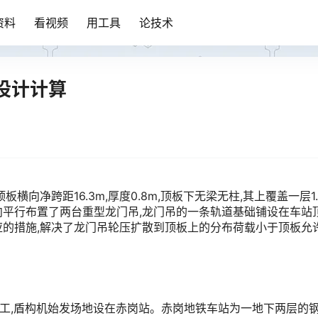
资料
看视频
用工具
论技术
设计计算
向净跨距16.3m,厚度0.8m,顶板下无梁无柱,其上覆盖一层1.
平行布置了两台重型龙门吊,龙门吊的一条轨道基础铺设在车站
的措施,解决了龙门吊轮压扩散到顶板上的分布荷载小于顶板允
工,盾构机始发场地设在赤岗站。赤岗地铁车站为一地下两层的