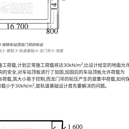
1 地铁车站顶龙门吊的布设
;2-管桩;3-轨道基础;4-龙门吊;5-地面
2
工荷载,计划正常施工荷载将达30kN/m
,比设计给定的地面允
构的安全,对车站顶板进行了加固,加固后的车站顶板允许荷载为
荷载,其大小易于控制,而龙门吊的轮压产生的是集中荷载,如何
2
󠇗󠅹󠅸󠇖󠆍󠅳󠇖󠅹󠅰󠇖󠆌󠅹
,是轨道基础设计首先要解决的问题。