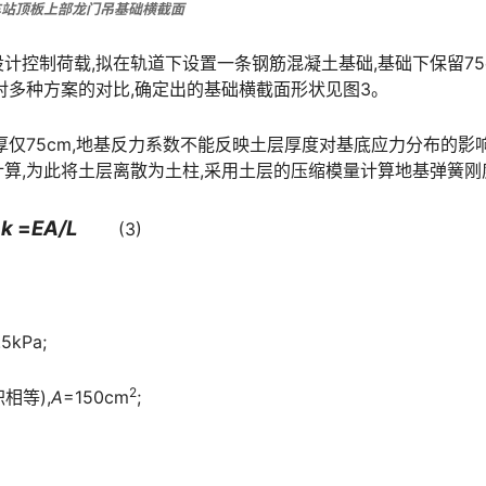
车站顶板上部龙门吊基础横截面
计控制荷载,拟在轨道下设置一条钢筋混凝土基础,基础下保留75
󠇖󠆨󠆨󠇕󠆞󠆒󠅬󠇘󠆭󠆘󠇙󠆝󠅵󠇗󠆭󠆁󠄐󠇗󠅹󠅸󠇖󠆍󠅳󠇖󠅹󠅰󠇖󠆌󠅹
仅75cm,地基反力系数不能反映土层厚度对基底应力分布的影响
度:󠅅󠅃󠄵󠅂󠄪󠇖󠆨󠆨󠇕󠆞󠆒󠅬󠇘󠆭󠆘󠇙󠆝󠅵󠇗󠆭󠆁󠄐󠇗󠅹󠅸󠇖󠆍󠅳󠇖󠅹󠅰󠇖
k
=
EA/L
(3)
.5kPa;
2
相等),
A
=150cm
;