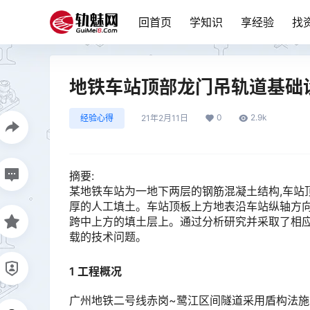
回首页
学知识
享经验
找
地铁车站顶部龙门吊轨道基础
0
2.9k
经验心得
21年2月11日
摘要:
某地铁车站为一地下两层的钢筋混凝土结构,车站顶板横
厚的人工填土。车站顶板上方地表沿车站纵轴方向
跨中上方的填土层上。通过分析研究并采取了相应
载的技术问题。󠅅󠅃󠄵󠅂󠄪󠇖󠆨󠆨󠇕󠆞󠆒󠅬󠇘󠆭󠆘󠇙󠆝󠅵󠇗󠆭󠆁󠄐󠇗󠅹󠅸󠇖󠆍󠅳󠇖󠅹󠅰󠇖󠆌󠅹
1 工程概况
广州地铁二号线赤岗~鹭江区间隧道采用盾构法施