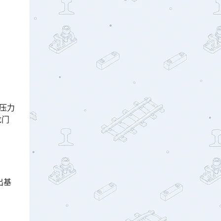
底压力
龙门
出基