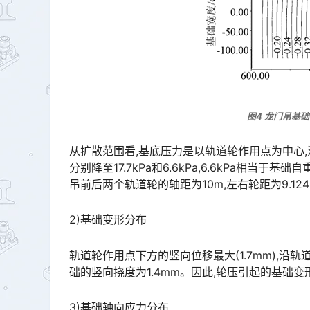
图4 龙门吊基
从扩散范围看,基底压力是以轨道轮作用点为中心,
分别降至17.7kPa和6.6kPa,6.6kPa相当
吊前后两个轨道轮的轴距为10m,左右轮距为9.124m,因此相邻轨道轮之间的应力叠加作用可忽略不计。󠅅󠅃󠄵
2)基础变形分布
轨道轮作用点下方的竖向位移最大(1.7mm),沿轨
础的竖向挠度为1.4mm。因此,轮压引起的基础变形不会对龙门吊的运行造成不利影响。󠅅󠅃󠄵󠅂󠄪󠇖󠆨󠆨󠇕󠆞
3)基础轴向应力分布