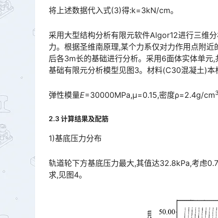
将上述数据代入式(3)得:k=3kN/cm。
采用大型结构分析有限元软件Algor12进行三
力。根据圣维南原理,某个力系仅对力作用点附近
后各3m长的基础进行分析。采用6面体实体单元,共划分
基础有限元分析模型见图3。材料(C30混凝土)本构模型采用线弹性模型,其参数取值如下:󠅅󠅃󠄵󠅂󠄪󠇖󠆨󠆨󠇕
弹性模量
E
=30000MPa,μ=0.15,密度ρ=2.4g/cm
2.3 计算结果及配筋
1)基底压力分布
轨道轮下方基底压力最大,其值达32.8kPa,考虑0.
求,见图4。