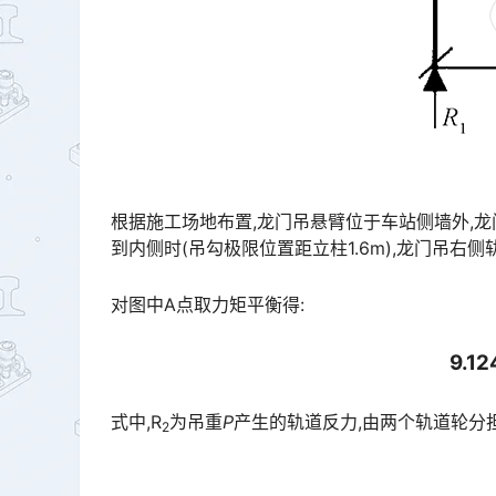
根据施工场地布置,龙门吊悬臂位于车站侧墙外,龙
到内侧时(吊勾极限位置距立柱1.6m),龙门吊右侧轨道(靠近顶板中央)荷载反力最大,其受力简图见图2。󠅅󠅃󠄵
对图中A点取力矩平衡得:
9.12
式中,R
为吊重
P
产生的轨道反力,由两个轨道轮分担。
2