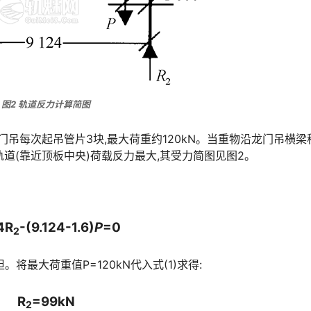
图2 轨道反力计算简图
门吊每次起吊管片3块,最大荷重约120kN。当重物沿龙门吊横梁
󠅂󠄪󠇖󠆨󠆨󠇕󠆞󠆒󠅬󠇘󠆭󠆘󠇙󠆝󠅵󠇗󠆭󠆁󠄐󠇗󠅹󠅸󠇖󠆍󠅳󠇖󠅹󠅰󠇖󠆌󠅹
4R
-(9.124-1.6)
P
=0
2
将最大荷重值P=120kN代入式(1)求得:
R
=99kN
2