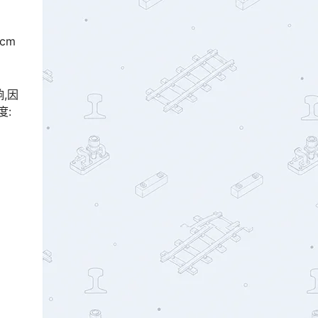
cm
,因
󠅹