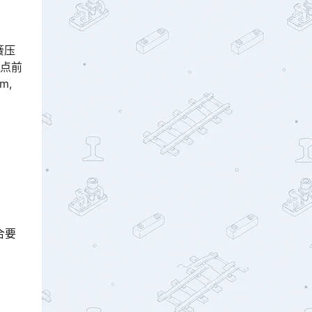
簧压
用点前
m,
合要