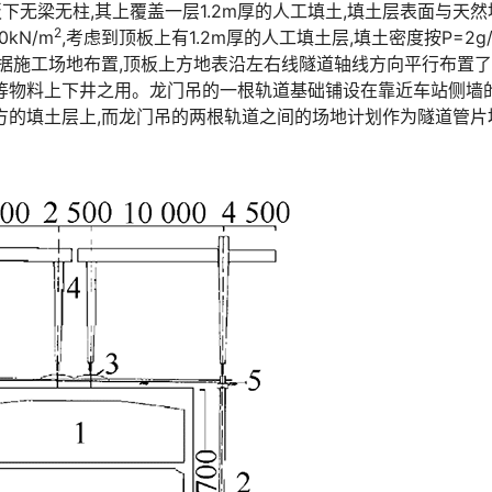
,顶板下无梁无柱,其上覆盖一层1.2m厚的人工填土,填土层表面与天
2
󠇖󠅹󠅰󠇖󠆌󠅹
,考虑到顶板上有1.2m厚的人工填土层,填土密度按P=2g/
据施工场地布置,顶板上方地表沿左右线隧道轴线方向平行布置
等物料上下井之用。龙门吊的一根轨道基础铺设在靠近车站侧墙
方的填土层上,而龙门吊的两根轨道之间的场地计划作为隧道管片