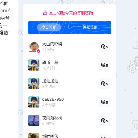
然地面
3
cm
点击领取今天的签到奖励！
了两台
的一
今日签到
连续签到
堆放
大山的呼唤
5
7分钟前
轨道工程
5
1小时前
加油加油
5
3小时前
da6267950
5
4小时前
夜雨落秋桐
5
6小时前
饭醉团伙