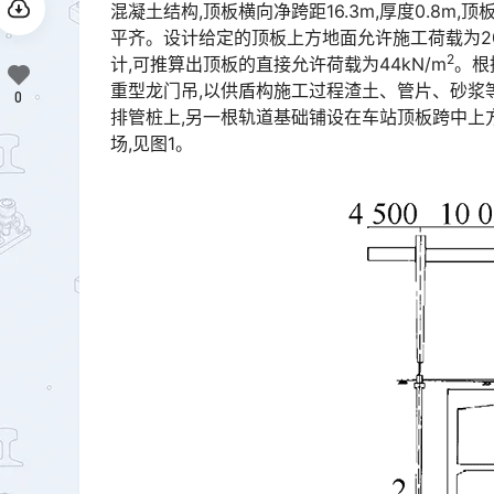
混凝土结构,顶板横向净跨距16.3m,厚度0.8m
平齐。设计给定的顶板上方地面允许施工荷载为20kN/m󠅅󠅃󠄵󠅂󠄪󠇖󠆨󠆨󠇕󠆞󠆒󠅬󠇘󠆭󠆘󠇙󠆝󠅵󠇗󠆭󠆁󠄐󠇗󠅹󠅸󠇖󠆍󠅳
2
计,可推算出顶板的直接允许荷载为44kN/m
。根
重型龙门吊,以供盾构施工过程渣土、管片、砂浆
0
排管桩上,另一根轨道基础铺设在车站顶板跨中上
场,见图1。󠅅󠅃󠄵󠅂󠄪󠇖󠆨󠆨󠇕󠆞󠆒󠅬󠇘󠆭󠆘󠇙󠆝󠅵󠇗󠆭󠆁󠄐󠇗󠅹󠅸󠇖󠆍󠅳󠇖󠅹󠅰󠇖󠆌󠅹