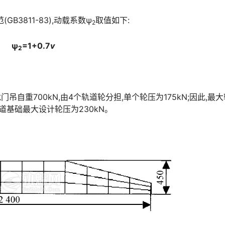
3811-83),动载系数ψ
取值如下:
2
ψ
=1+0.7
v
2
N;龙门吊自重700kN,由4个轨道轮分担,单个轮压为175kN;因此,最
󠇘󠆭󠆘󠇙󠆝󠅵󠇗󠆭󠆁󠄐󠇗󠅹󠅸󠇖󠆍󠅳󠇖󠅹󠅰󠇖󠆌󠅹