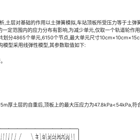
维分析,土层对基础的作用以土弹簧模拟,车站顶板所受压力等于土弹
的一定范围内的应力分布有影响,为减少单元,仅取一个轨道轮作
4865个单元,6150个节点,最大单元尺寸10cm×10cm×15c
󠆒󠅬󠇘󠆭󠆘󠇙󠆝󠅵󠇗󠆭󠆁󠄐󠇗󠅹󠅸󠇖󠆍󠅳󠇖󠅹󠅰󠇖󠆌󠅹
3
。
75m厚土层的自重后,顶板上的最大压应力为47.8kPa<54kPa,符