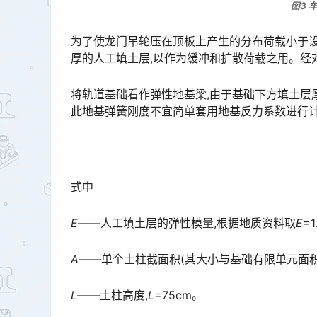
图3 
为了使龙门吊轮压在顶板上产生的分布荷载小于设
厚的人工填土层,以作为缓冲和扩散荷载之用。经对多种方案的对比,确定出的基础横截面形状见图3。󠅅󠅃󠄵󠅂󠄪
将轨道基础看作弹性地基梁,由于基础下方填土层厚
此地基弹簧刚度不宜简单套用地基反力系数进行计算,为此将土层离散为土柱,采用土层的压缩模量计算地基弹簧刚
式中
E
——人工填土层的弹性模量,根据地质资料取
E
=1
A
——单个土柱截面积(其大小与基础有限单元面积
L
——土柱高度,
L
=75cm。