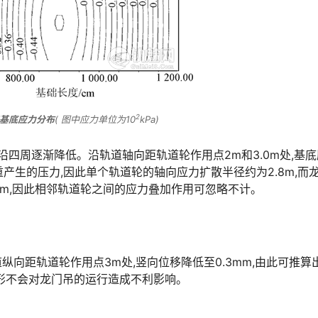
2
础基底应力分布
( 图中应力单位为10
kPa)
沿四周逐渐降低。沿轨道轴向距轨道轮作用点2m和3.0m处,基
于基础自重产生的压力,因此单个轨道轮的轴向应力扩散半径约为2.8m,而
󠄪󠇖󠆨󠆨󠇕󠆞󠆒󠅬󠇘󠆭󠆘󠇙󠆝󠅵󠇗󠆭󠆁󠄐󠇗󠅹󠅸󠇖󠆍󠅳󠇖󠅹󠅰󠇖󠆌󠅹
道纵向距轨道轮作用点3m处,竖向位移降低至0.3mm,由此可推算
󠆒󠅬󠇘󠆭󠆘󠇙󠆝󠅵󠇗󠆭󠆁󠄐󠇗󠅹󠅸󠇖󠆍󠅳󠇖󠅹󠅰󠇖󠆌󠅹