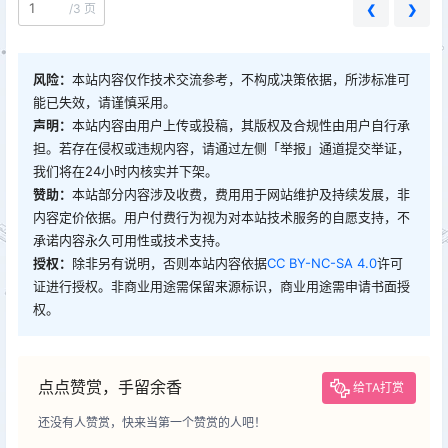
/
3 页
❮
❯
风险：
本站内容仅作技术交流参考，不构成决策依据，所涉标准可
能已失效，请谨慎采用。
声明：
本站内容由用户上传或投稿，其版权及合规性由用户自行承
担。若存在侵权或违规内容，请通过左侧「举报」通道提交举证，
我们将在24小时内核实并下架。
赞助：
本站部分内容涉及收费，费用用于网站维护及持续发展，非
内容定价依据。用户付费行为视为对本站技术服务的自愿支持，不
承诺内容永久可用性或技术支持。
授权：
除非另有说明，否则本站内容依据
CC BY-NC-SA 4.0
许可
证进行授权。非商业用途需保留来源标识，商业用途需申请书面授
权。
点点赞赏，手留余香
给TA打赏
还没有人赞赏，快来当第一个赞赏的人吧！