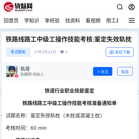
回首页
学知识
享经验
找资料
看视频
用工具
论技
铁路线路工中级工操作技能考核:鉴定失效轨枕
0
考试题库
21年2月24日
前往下载
轨哥
关注
私信
轨魅网 创始人
铁道行业
职业技能鉴定
铁路线路工中级工操作技能考核
准备通知单
试题名称：鉴定失效轨枕（木枕或混凝土枕）
考核时间：60 min