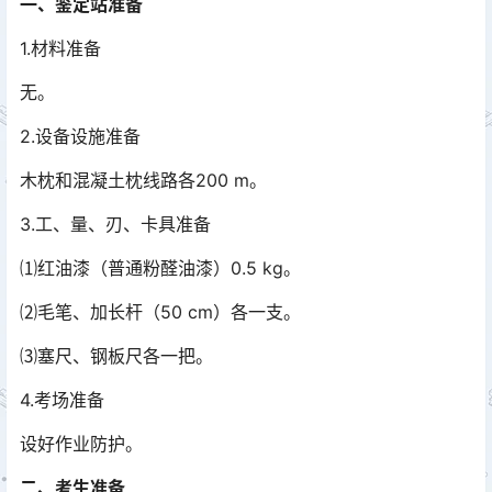
一、鉴定站准备
1.材料准备
无。
2.设备设施准备
木枕和混凝土枕线路各200 m。
3.工、量、刃、卡具准备
⑴红油漆（普通粉醛油漆）0.5 kg。
⑵毛笔、加长杆（50 cm）各一支。
⑶塞尺、钢板尺各一把。
4.考场准备
设好作业防护。
二、考生准备