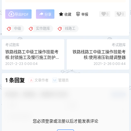
0
0
导出PDF
分享
收藏
举报
中级
实作题库
线路工
考试题库
考试题库
铁路线路工中级工操作技能考
铁路线路工中级工操作技能考
核:封锁施工及慢行施工防护
核:使用液压轨缝调整器
（单线区间）
2021-2-23 0:00:04
2021-2-26 0:00:44
1 条回复
文章作者
管理员
A
M
欢迎您，新朋友，感谢参与互动！
确认修改
您必须登录或注册以后才能发表评论