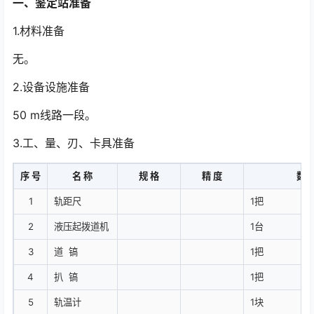
一、鉴定站准备
1.材料准备
无。
2.设备设施准备
50 m线路一段。
3.工、量、刃、卡具准备
序 号
名 称
规 格
精 度
数 
1
轨距尺
1把
2
液压起拨道机
1台
3
道 镐
1把
4
扒 镐
1把
5
轨温计
1块