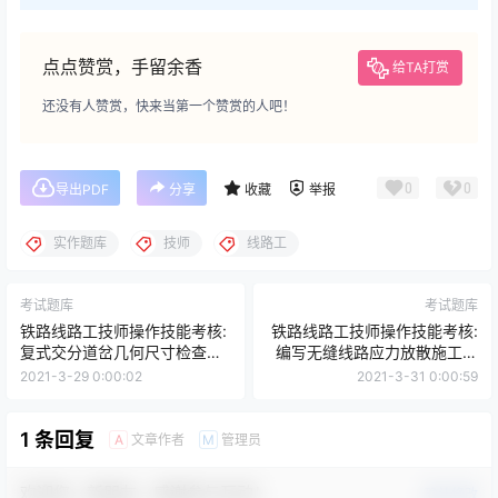
点点赞赏，手留余香
给TA打赏
还没有人赞赏，快来当第一个赞赏的人吧！
0
0
导出PDF
分享
收藏
举报
实作题库
技师
线路工
考试题库
考试题库
铁路线路工技师操作技能考核:
铁路线路工技师操作技能考核:
复式交分道岔几何尺寸检查及
编写无缝线路应力放散施工组
病害分析
织设计
2021-3-29 0:00:02
2021-3-31 0:00:59
1 条回复
文章作者
管理员
A
M
欢迎您，新朋友，感谢参与互动！
确认修改