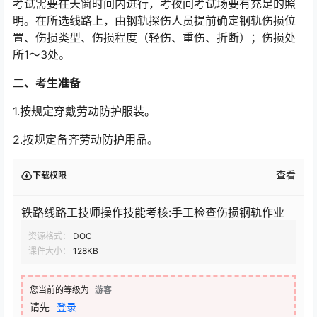
考试需要在天窗时间内进行，考夜间考试场要有充足的照
明。在所选线路上，由钢轨探伤人员提前确定钢轨伤损位
置、伤损类型、伤损程度（轻伤、重伤、折断）；伤损处
所1～3处。󠅅󠅃󠄵󠅂󠄪󠇖󠆨󠆨󠇕󠆞󠆒󠅬󠇘󠆭󠆘󠇙󠆝󠅵󠇗󠆭󠆁󠄐󠇗󠅹󠅸󠇖󠆍󠅳󠇖󠅹󠅰󠇖󠆌󠅹
二、考生准备
1.按规定穿戴劳动防护服装。
2.按规定备齐劳动防护用品。
查看
下载权限
铁路线路工技师操作技能考核:手工检查伤损钢轨作业
资源格式：
DOC
课件大小：
128KB
您当前的等级为
游客
请先
登录