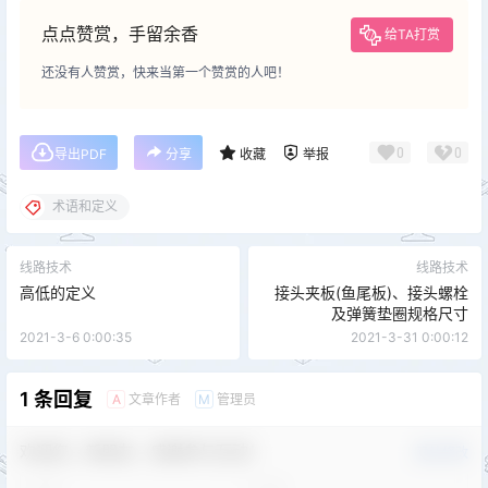
点点赞赏，手留余香
给TA打赏
还没有人赞赏，快来当第一个赞赏的人吧！
0
0
导出PDF
分享
收藏
举报
术语和定义
线路技术
线路技术
高低的定义
接头夹板(鱼尾板)、接头螺栓
及弹簧垫圈规格尺寸
2021-3-6 0:00:35
2021-3-31 0:00:12
1 条回复
文章作者
管理员
A
M
欢迎您，新朋友，感谢参与互动！
确认修改