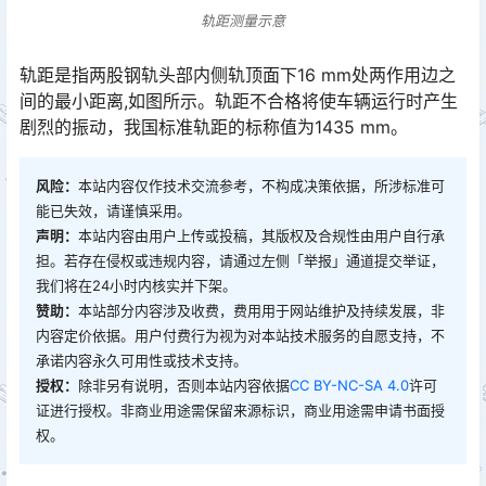
轨距测量示意
轨距是指两股钢轨头部内侧轨顶面下16 mm处两作用边之
间的最小距离,如图所示。轨距不合格将使车辆运行时产生
剧烈的振动，我国标准轨距的标称值为1435 mm。
风险：
本站内容仅作技术交流参考，不构成决策依据，所涉标准可
能已失效，请谨慎采用。
声明：
本站内容由用户上传或投稿，其版权及合规性由用户自行承
担。若存在侵权或违规内容，请通过左侧「举报」通道提交举证，
我们将在24小时内核实并下架。
赞助：
本站部分内容涉及收费，费用用于网站维护及持续发展，非
内容定价依据。用户付费行为视为对本站技术服务的自愿支持，不
承诺内容永久可用性或技术支持。
授权：
除非另有说明，否则本站内容依据
CC BY-NC-SA 4.0
许可
证进行授权。非商业用途需保留来源标识，商业用途需申请书面授
权。