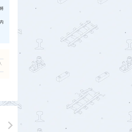
将
内
人