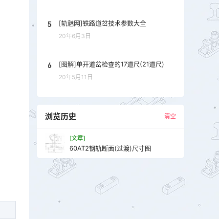
5
[轨魅网]铁路道岔技术参数大全
20年6月3日
6
[图解]单开道岔检查的17道尺(21道尺)
20年5月11日
浏览历史
清空
[文章]
60AT2钢轨断面(过渡)尺寸图