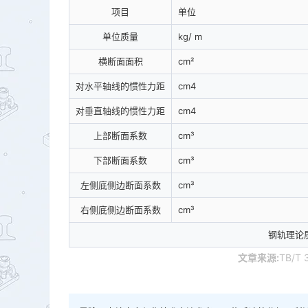
项目
单位
单位质量
kg/ m
横断面面积
cm²
对水平轴线的惯性力距
cm4
对垂直轴线的惯性力距
cm4
上部断面系数
cm³
下部断面系数
cm³
左侧底侧边断面系数
cm³
右侧底侧边断面系数
cm³
钢轨理论质
文章来源:
TB/