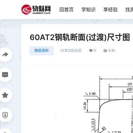
回首页
学知识
享经验
找
60AT2钢轨断面(过渡)尺寸图
0
6.9k
图纸资料
21年3月25日