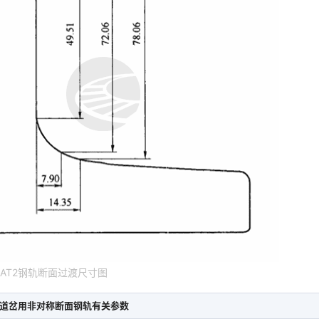
0AT2钢轨断面过渡尺寸图
路道岔用非对称断面钢轨有关参数