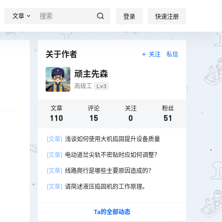
文章
登录
快速注册
关于作者
关注
私信
顽主先森
高级工
Lv3
文章
评论
关注
粉丝
110
15
0
51
[文章]
浅谈如何使用大机捣固提升设备质量
[文章]
电动道岔尖轨不密贴时应如何调整？
[文章]
线路爬行是哪些主要原因造成的？
[文章]
请简述液压捣固机的工作原理。
Ta的全部动态