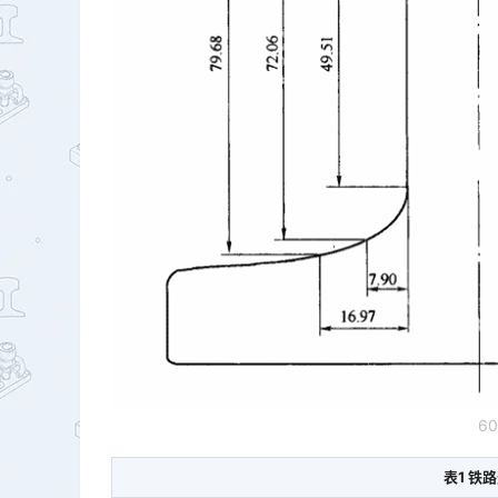
6
表1 铁