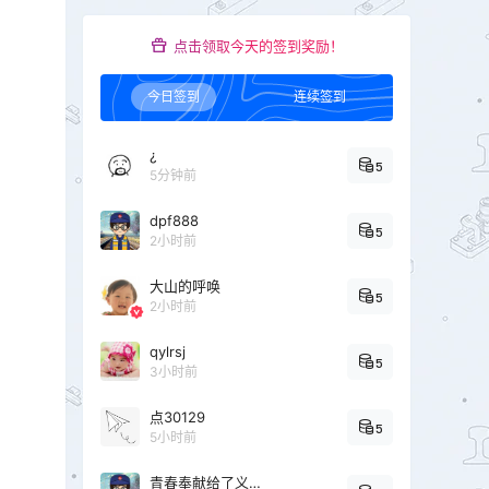
点击领取今天的签到奖励！
今日签到
连续签到
¿
5
5分钟前
dpf888
5
2小时前
大山的呼唤
5
2小时前
qylrsj
5
3小时前
点30129
5
5小时前
青春奉献给了义务教育