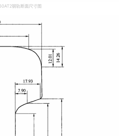
60AT2钢轨断面尺寸图