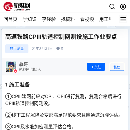
回首页
学知识
享经验
找资料
看视频
用工具
论技
高速铁路CPⅢ轨道控制网测设施工作业要点
0
施工测量
21年3月31日
轨哥
关注
私信
轨魅网 创始人
1 施工准备
①CPⅢ建网前应对CPⅠ、CPⅡ进行复测，复测合格后进行
CPⅢ轨道控制网测设。
②线下工程沉降及变形满足规范要求且应通过沉降评估。
③CPⅡ及水准加密测量评估合格。