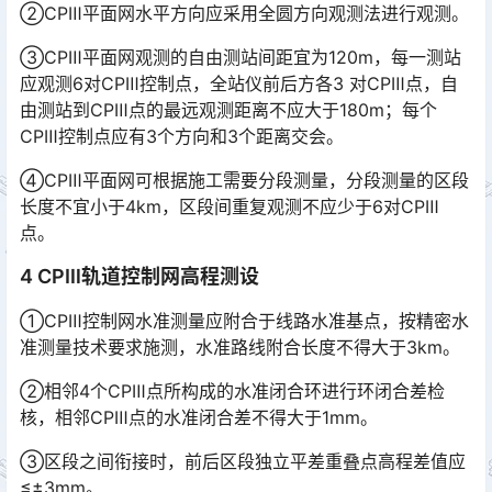
②CPⅢ平面网水平方向应采用全圆方向观测法进行观测。
③CPⅢ平面网观测的自由测站间距宜为120m，每一测站
应观测6对CPⅢ控制点，全站仪前后方各3 对CPⅢ点，自
由测站到CPⅢ点的最远观测距离不应大于180m；每个
CPⅢ控制点应有3个方向和3个距离交会。󠅅󠅃󠄵󠅂󠄪󠇖󠆨󠆨󠇕󠆞󠆒󠅬󠇘󠆭󠆘󠇙󠆝󠅵󠇗󠆭󠆁󠄐󠇗󠅹󠅸󠇖󠆍󠅳󠇖󠅹󠅰󠇖󠆌󠅹
④CPⅢ平面网可根据施工需要分段测量，分段测量的区段
长度不宜小于4km，区段间重复观测不应少于6对CPⅢ
点。
4 CPⅢ轨道控制网高程测设
①CPⅢ控制网水准测量应附合于线路水准基点，按精密水
准测量技术要求施测，水准路线附合长度不得大于3km。
②相邻4个CPⅢ点所构成的水准闭合环进行环闭合差检
核，相邻CPⅢ点的水准闭合差不得大于1mm。
③区段之间衔接时，前后区段独立平差重叠点高程差值应
≤±3mm。