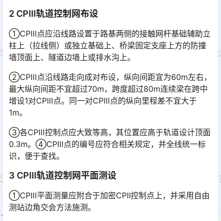
2 CPⅢ轨道控制网布设
①CPⅢ点应沿线路设置于路基两侧的接触网杆基础辅助立
柱上（拉线侧）或独立基础上、桥梁固定支座上方的防撞
墙顶面上、隧道边墙上或排水沟上。
②CPⅢ点沿线路走向成对布设，纵向间距宜为60m左右，
最大纵向间距不宜超过70m，跨度超过80m连续梁在跨中
增设1对CPⅢ点。同一对CPⅢ点的纵向里程差不宜大于
1m。󠅅󠅃󠄵󠅂󠄪󠇖󠆨󠆨󠇕󠆞󠆒󠅬󠇘󠆭󠆘󠇙󠆝󠅵󠇗󠆭󠆁󠄐󠇗󠅹󠅸󠇖󠆍󠅳󠇖󠅹󠅰󠇖󠆌󠅹
③各CPⅢ控制点应大致等高，其位置应高于轨道设计顶面
0.3m。④CPⅢ点的编号应符合相关规定，并全线统一标
识，便于查找。
3 CPⅢ轨道控制网平面测设
①CPⅢ平面测量应附合于加密CPⅡ控制点上，并采用自由
测站边角交会方法施测。