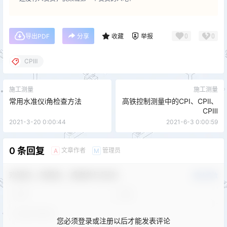
0
0
导出PDF
分享
收藏
举报
CPⅢ
施工测量
施工测量
常用水准仪i角检查方法
高铁控制测量中的CPⅠ、CPⅡ、
CPⅢ
2021-3-20 0:00:44
2021-6-3 0:00:59
0 条回复
文章作者
管理员
A
M
欢迎您，新朋友，感谢参与互动！
确认修改
您必须登录或注册以后才能发表评论