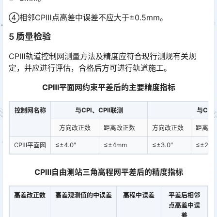
④相邻CPⅢ点高差中误差不应大于±0.5mm。
5 质量检验
CPⅢ轨道控制网测量方法及精度应符合现行测规有关规
定，并应进行评估，合格后方可进行轨道施工。
CPⅢ平面网约束平差后的主要精度指标
控制网名称
与CPⅠ、CPⅡ联测
与CP
方向改正数
距离改正数
方向改正数
距离改
CPⅢ平面网
≤±4.0″
≤±4mm
≤±3.0″
≤±2m
CPⅢ自由测站三角高程网平差后的精度指标
高差改正数
高差观测值的中误差
高程中误差
平差后相邻
点高差中误
差