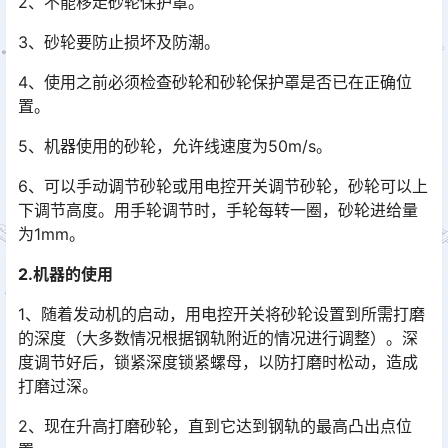
2、不能移走砂轮保护罩。
3、砂轮要防止损坏及防潮。
4、使用之前必须检查砂轮和砂轮保护罩是否已在正确位
置。
5、机器使用的砂轮，允许线速度为50m/s。
6、可以手动调节砂轮或用电控开关调节砂轮，砂轮可以上
下调节高度。用手轮调节时，手轮每转一圈，砂轮进给量
为1mm。
2.机器的使用
1、随着发动机的启动，用电控开关将砂轮设置到所需打磨
的深度（大多数情况根据钢轨附近的情况进行调整）。深
度调节好后，锁紧深度锁紧螺母，以防打磨时松动，造成
打磨过深。󠅅󠅃󠄵󠅂󠄪󠇖󠆨󠆨󠇕󠆞󠆒󠅬󠇘󠆭󠆘󠇙󠆝󠅵󠇗󠆭󠆁󠄐󠇗󠅹󠅸󠇖󠆍󠅳󠇖󠅹󠅰󠇖󠆌󠅹
2、现在升高打磨砂轮，直到它达到钢轨的最高凸出点位