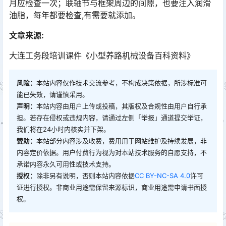
月应检查一次；联轴节与框架周边的间隙，也要注入润滑
油脂，每年都要检查,有需要就添加。
文章来源:
大连工务段培训课件《小型养路机械设备百科资料》
风险：
本站内容仅作技术交流参考，不构成决策依据，所涉标准可
能已失效，请谨慎采用。
声明：
本站内容由用户上传或投稿，其版权及合规性由用户自行承
担。若存在侵权或违规内容，请通过左侧「举报」通道提交举证，
我们将在24小时内核实并下架。
赞助：
本站部分内容涉及收费，费用用于网站维护及持续发展，非
内容定价依据。用户付费行为视为对本站技术服务的自愿支持，不
承诺内容永久可用性或技术支持。
授权：
除非另有说明，否则本站内容依据
CC BY-NC-SA 4.0
许可
证进行授权。非商业用途需保留来源标识，商业用途需申请书面授
权。