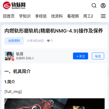
回首页
学知识
享经验
找资料
看视频
用工具
论技
内燃轨形磨轨机(精磨机NMG-4.9)操作及保养
0
业务资料
21年9月26日
轨哥
关注
私信
轨魅网 创始人
一、机具简介
1.简介
[full_img]