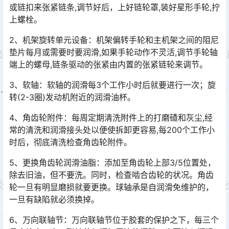
或链扣来张紧链条,调节好后，上好链轮罩,装好星形手轮,拧
上螺栓。󠅅󠅃󠄵󠅂󠄪󠇖󠆨󠆨󠇕󠆞󠆒󠅬󠇘󠆭󠆘󠇙󠆝󠅵󠇗󠆭󠆁󠄐󠇗󠅹󠅸󠇖󠆍󠅳󠇖󠅹󠅰󠇖󠆌󠅹
2、机架旋转单元设备：机架偏转手轮和主机架之间的阻尼
垫片每月或需要时要润滑,如果手轮动作不灵活,调节手轮轴
端上的螺母,链条驱动的张紧由内置的张紧链轮来调节。
3、软轴：软轴的润滑每3个工作小时后就要进行一次；旋
转(2-3圈)发动机附近的润滑油杯。
4、角齿轮附件：每周定期清洗附件上的打磨碴和灰尘,经
常的清洗和润滑接头处以便使拆卸更容易,每200个工作小
时后，彻底清洗检查角齿轮附件。
5、更换角齿轮润滑油脂：添加至角齿轮上部3/5位置处，
除去旧油，但不要洗。同时，检查啮合齿轮的状况。角齿
轮一旦有明显磨损就要更换。球轴承是自润滑免维护的，
一旦有缺陷就必须换掉。󠅅󠅃󠄵󠅂󠄪󠇖󠆨󠆨󠇕󠆞󠆒󠅬󠇘󠆭󠆘󠇙󠆝󠅵󠇗󠆭󠆁󠄐󠇗󠅹󠅸󠇖󠆍󠅳󠇖󠅹󠅰󠇖󠆌󠅹
6、万向联轴节：万向联轴节位于胶套的保护之下，每三个