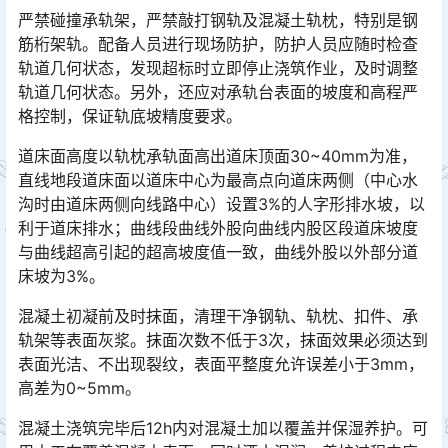
严禁碰撞承轨架，严禁敲打钢轨及混凝土轨枕，特别是钢
筋桁架轨。配备人员进行现场防护，防护人员应随时检查
轨道几何状态，发现超标时立即停止浇筑作业，及时调整
轨道几何状态。另外，还应对承轨台表面的坡度和高程严
格控制，保证轨底坡精度要求。󠅅󠅃󠄵󠅂󠄪󠇖󠆨󠆨󠇕󠆞󠆒󠅬󠇘󠆭󠆘󠇙󠆝󠅵󠇗󠆭󠆁󠄐󠇗󠅹󠅸󠇖󠆍󠅳󠇖󠅹󠅰󠇖󠆌󠅹
道床面高度以轨枕承轨面高出道床顶面30~40mm为准，
直线地段道床面以道床中心为最高点向道床两侧（中心水
沟时由道床两侧向线路中心）设置3%的人字形排水坡，以
利于道床排水；曲线段曲线外股向曲线内股区段道床坡度
与曲线超高引起的超高坡度值一致，曲线外股以外部分道
床坡为3%。󠅅󠅃󠄵󠅂󠄪󠇖󠆨󠆨󠇕󠆞󠆒󠅬󠇘󠆭󠆘󠇙󠆝󠅵󠇗󠆭󠆁󠄐󠇗󠅹󠅸󠇖󠆍󠅳󠇖󠅹󠅰󠇖󠆌󠅹
混凝土初凝前及时抹面，清理干净钢轨、轨枕、扣件、承
轨架等表面灰浆。抹面次数不低于3次，抹面效果必须达到
表面光洁、不出现裂纹，表面平整度允许误差小于3mm，
高差为0~5mm。󠅅󠅃󠄵󠅂󠄪󠇖󠆨󠆨󠇕󠆞󠆒󠅬󠇘󠆭󠆘󠇙󠆝󠅵󠇗󠆭󠆁󠄐󠇗󠅹󠅸󠇖󠆍󠅳󠇖󠅹󠅰󠇖󠆌󠅹
混凝土浇筑完毕后12h内对混凝土加以覆盖并保湿养护。可