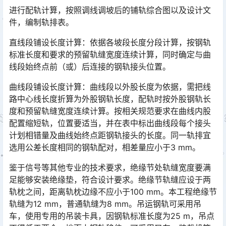
进行配轨计算，按照调线调坡后的铺轨综合图以及设计文
件，编制轨排表。
直线段铺设长度计算：依据各坡段长度分段计算，按钢轨
标准长度和要求的预留轨缝宽度连续计算，同时确定与曲
线段始终点前（或）后连接的钢轨接头位置。
曲线段铺设长度计算：曲线段以外股长度为依据，需把线
路中心线长度折算为外股钢轨长度，配轨时按外股钢轨长
度和预留轨缝宽度连续计算。按相关规范要求在曲线内股
配置缩短轨，位置要适当，并在表中标出曲线段每个接头
计划相错量及曲线始终点距钢轨接头的长度。同一轨排宜
选用公差长度相同的钢轨配对，相差量应小于3 mm。󠅅󠅃󠄵󠅂󠄪󠇖󠆨󠆨󠇕󠆞󠆒󠅬󠇘󠆭󠆘󠇙󠆝󠅵󠇗󠆭󠆁󠄐󠇗󠅹󠅸󠇖󠆍󠅳󠇖󠅹󠅰󠇖󠆌󠅹
鉴于信号等其他专业的技术要求，绝缘节处轨缝宽度要满
足能够安装绝缘垫，符合设计要求。绝缘节轨缝应设于两
轨枕之间，距离轨枕边缘不应小于100 mm。本工程绝缘节
轨缝为12 mm，普通轨缝为8 mm。吊运钢轨可采用吊
车，使用专用的吊装卡具，因钢轨标准长度为25 m，吊点