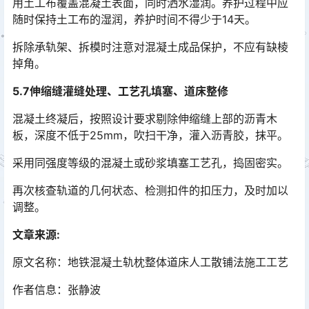
用土工布覆盖混凝土表面，同时洒水湿润。养护过程中应
随时保持土工布的湿润，养护时间不得少于14天。
拆除承轨架、拆模时注意对混凝土成品保护，不应有缺棱
掉角。
5.7伸缩缝灌缝处理、工艺孔填塞、道床整修
混凝土终凝后，按照设计要求剔除伸缩缝上部的沥青木
板，深度不低于25mm，吹扫干净，灌入沥青胶，抹平。
采用同强度等级的混凝土或砂浆填塞工艺孔，捣固密实。
再次核查轨道的几何状态、检测扣件的扣压力，及时加以
调整。
文章来源:
原文名称：地铁混凝土轨枕整体道床人工散铺法施工工艺
作者信息：张静波