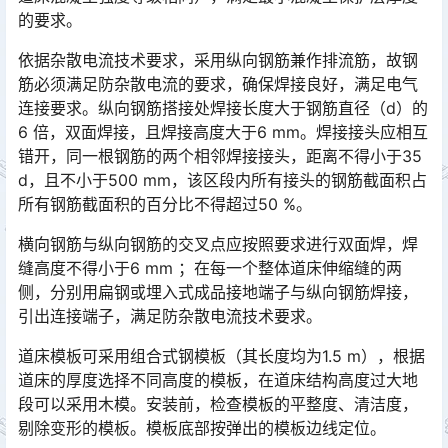
的要求。
依据杂散电流技术要求，采用纵向钢筋兼作排流筋，故钢
筋必须满足防杂散电流的要求，确保焊接良好，满足电气
连接要求。纵向钢筋搭接处焊接长度大于钢筋直径（d）的
6 倍，双面焊接，且焊接高度大于6 mm。焊接接头应相互
错开，同一根钢筋的两个相邻焊接接头，距离不得小于35
d，且不小于500 mm，该区段内所有接头的钢筋截面积占
所有钢筋截面积的百分比不得超过50 %。󠅅󠅃󠄵󠅂󠄪󠇖󠆨󠆨󠇕󠆞󠆒󠅬󠇘󠆭󠆘󠇙󠆝󠅵󠇗󠆭󠆁󠄐󠇗󠅹󠅸󠇖󠆍󠅳󠇖󠅹󠅰󠇖󠆌󠅹
横向钢筋与纵向钢筋的交叉点应按照要求进行双面焊，焊
缝高度不得小于6 mm ；在每一个整体道床伸缩缝的两
侧，分别用扁钢或埋入式成品接地端子与纵向钢筋焊接，
引出连接端子，满足防杂散电流技术要求。󠅅󠅃󠄵󠅂󠄪󠇖󠆨󠆨󠇕󠆞󠆒󠅬󠇘󠆭󠆘󠇙󠆝󠅵󠇗󠆭󠆁󠄐󠇗󠅹󠅸󠇖󠆍󠅳󠇖󠅹󠅰󠇖󠆌󠅹
道床模板可采用组合式钢模板（其长度均为1.5 m），根据
道床的厚度选择不同高度的模板，在道床结构高度过大地
段可以采用木模。安装前，检查模板的平整度、清洁度，
剔除变形的模板。模板底部按弹出的模板边线定位。󠅅󠅃󠄵󠅂󠄪󠇖󠆨󠆨󠇕󠆞󠆒󠅬󠇘󠆭󠆘󠇙󠆝󠅵󠇗󠆭󠆁󠄐󠇗󠅹󠅸󠇖󠆍󠅳󠇖󠅹󠅰󠇖󠆌󠅹