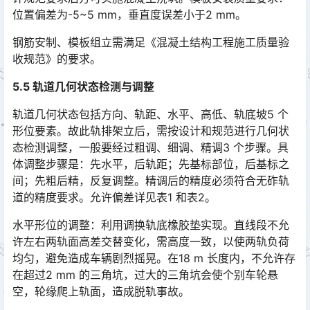
位置偏差为-5~5 mm，垂直度误差小于2 mm。
钢筋安制、模板组立需满足《混凝土结构工程施工质量验
收规范》的要求。
5.5 轨道几何状态检测与调整
轨道几何状态包括方向、轨距、水平、高低、轨底坡5 个
形位要素。故此轨排架立后，需按设计和规范进行几何状
态检测调整，一般要经过粗调、细调、精调3 个步骤。具
体调整步骤是：先水平，后轨距；先基标部位，后基标之
间；先粗后精，反复调整。精调后的精度必须符合无砟轨
道的精度要求。允许偏差详见表1 和表2。󠅅󠅃󠄵󠅂󠄪󠇖󠆨󠆨󠇕󠆞󠆒󠅬󠇘󠆭󠆘󠇙󠆝󠅵󠇗󠆭󠆁󠄐󠇗󠅹󠅸󠇖󠆍󠅳󠇖󠅹󠅰󠇖󠆌󠅹
水平形位的调整：利用调换轨底橡胶垫实现。直线段不允
许左右两轨面高差交替变化，需高度一致，以使两轨负荷
均匀，避免造成车辆剧烈摇晃。在18 m 长度内，不允许存
在超过2 mm 的三角坑，过大的三角坑会使个别车轮悬
空，轮缘爬上轨面，造成脱轨事故。󠅅󠅃󠄵󠅂󠄪󠇖󠆨󠆨󠇕󠆞󠆒󠅬󠇘󠆭󠆘󠇙󠆝󠅵󠇗󠆭󠆁󠄐󠇗󠅹󠅸󠇖󠆍󠅳󠇖󠅹󠅰󠇖󠆌󠅹