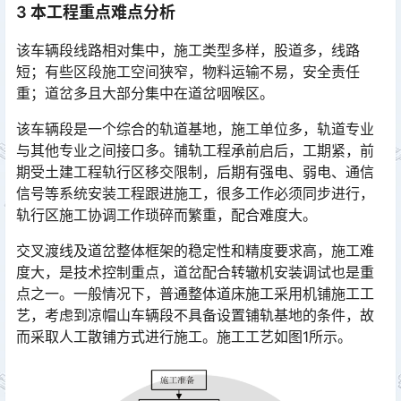
3 本工程重点难点分析
该车辆段线路相对集中，施工类型多样，股道多，线路
短；有些区段施工空间狭窄，物料运输不易，安全责任
重；道岔多且大部分集中在道岔咽喉区。
该车辆段是一个综合的轨道基地，施工单位多，轨道专业
与其他专业之间接口多。铺轨工程承前启后，工期紧，前
期受土建工程轨行区移交限制，后期有强电、弱电、通信
信号等系统安装工程跟进施工，很多工作必须同步进行，
轨行区施工协调工作琐碎而繁重，配合难度大。󠅅󠅃󠄵󠅂󠄪󠇖󠆨󠆨󠇕󠆞󠆒󠅬󠇘󠆭󠆘󠇙󠆝󠅵󠇗󠆭󠆁󠄐󠇗󠅹󠅸󠇖󠆍󠅳󠇖󠅹󠅰󠇖󠆌󠅹
交叉渡线及道岔整体框架的稳定性和精度要求高，施工难
度大，是技术控制重点，道岔配合转辙机安装调试也是重
点之一。一般情况下，普通整体道床施工采用机铺施工工
艺，考虑到凉帽山车辆段不具备设置铺轨基地的条件，故
而采取人工散铺方式进行施工。施工工艺如图1所示。󠅅󠅃󠄵󠅂󠄪󠇖󠆨󠆨󠇕󠆞󠆒󠅬󠇘󠆭󠆘󠇙󠆝󠅵󠇗󠆭󠆁󠄐󠇗󠅹󠅸󠇖󠆍󠅳󠇖󠅹󠅰󠇖󠆌󠅹