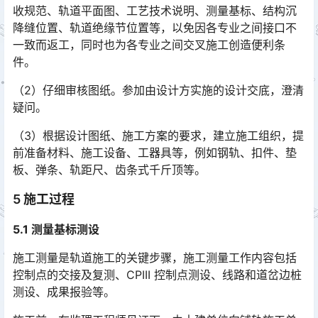
收规范、轨道平面图、工艺技术说明、测量基标、结构沉
降缝位置、轨道绝缘节位置等，以免因各专业之间接口不
一致而返工，同时也为各专业之间交叉施工创造便利条
件。󠅅󠅃󠄵󠅂󠄪󠇖󠆨󠆨󠇕󠆞󠆒󠅬󠇘󠆭󠆘󠇙󠆝󠅵󠇗󠆭󠆁󠄐󠇗󠅹󠅸󠇖󠆍󠅳󠇖󠅹󠅰󠇖󠆌󠅹
（2）仔细审核图纸。参加由设计方实施的设计交底，澄清
疑问。
（3）根据设计图纸、施工方案的要求，建立施工组织，提
前准备材料、施工设备、工器具等，例如钢轨、扣件、垫
板、弹条、轨距尺、齿条式千斤顶等。
5 施工过程
5.1 测量基标测设
施工测量是轨道施工的关键步骤，施工测量工作内容包括
控制点的交接及复测、CPIII 控制点测设、线路和道岔边桩
测设、成果报验等。