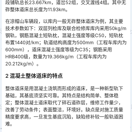
段铺轨总长23.667km，道岔52组，交叉渡线4组。其中无
砟整体道床总长度为11.93km。󠅅󠅃󠄵󠅂󠄪󠇖󠆨󠆨󠇕󠆞󠆒󠅬󠇘󠆭󠆘󠇙󠆝󠅵󠇗󠆭󠆁󠄐󠇗󠅹󠅸󠇖󠆍󠅳󠇖󠅹󠅰󠇖󠆌󠅹
在凉帽山车辆段，以库内一般无砟整体道床为例，其主要
技术参数如下：双层列检库及联合检修库库内采用50kg/m
钢轨，钢筋混凝土短轨枕，混凝土强度等级C50，短轨枕
布置1440对/km；轨道结构高度为500mm（工程车库内为
600mm），道床混凝土强度等级为C35；钢筋采用
HRB400级，数量为19.366kg/m（工程车库内为
20.212kg/m）。󠅅󠅃󠄵󠅂󠄪󠇖󠆨󠆨󠇕󠆞󠆒󠅬󠇘󠆭󠆘󠇙󠆝󠅵󠇗󠆭󠆁󠄐󠇗󠅹󠅸󠇖󠆍󠅳󠇖󠅹󠅰󠇖󠆌󠅹
2 混凝土整体道床的特点
整体道床是用混凝土浇筑而形成的道床，是一种新型轨下
基础，其基底须坚实可靠。其特点是结构简单、整体稳
定；整体混凝土道床取代了碎石道砟层，维修工作量少，
改善了劳动条件；表面整洁，环境好。缺点是对施工质量
精度要求高，一旦发生基底沉陷，缺陷修补较一般轨道困
难。󠅅󠅃󠄵󠅂󠄪󠇖󠆨󠆨󠇕󠆞󠆒󠅬󠇘󠆭󠆘󠇙󠆝󠅵󠇗󠆭󠆁󠄐󠇗󠅹󠅸󠇖󠆍󠅳󠇖󠅹󠅰󠇖󠆌󠅹