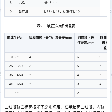
8
高程
-5~5 mm
9
轨底坡
1/35~1/45，标准值1/40
表2 曲线正矢允许偏差表
曲线半径/m
缓和曲线正矢与计算矢差/mm
圆曲线正矢
圆曲线
连续差/mm
最大最
差/m
≤ 250
4
6
9
251~350
3
5
7
351~450
2
4
5
451~650
2
3
4
﹥650
1
2
3
曲线段轨面标高按如下原则确定：在半超高曲线段，内轨