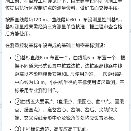
施工前，在监理工程师见证下，由土建单位向铺轨施工单
位提供轨行区控制桩点的测量资料，做好书面交接手续。
按照直线段每120 m、曲线段每60 m 布设测量控制基标。
基标测量成果需经第三方测量单位核准，报监理审查合格
后方能使用。
在测量控制基标布设完成的基础上加密基标测设：
①基标直线6 m 布置一个，曲线段5 m 布置一个，根
据不同道床形式设置中桩或边桩，边桩距离线路中线
距离以不影响模板安装和L 尺使用为准，一般距线路
中心线为1.3 m，小曲线半径的基标使用道尺量测，基
标采用专业测钉制作。󠅅󠅃󠄵󠅂󠄪󠇖󠆨󠆨󠇕󠆞󠆒󠅬󠇘󠆭󠆘󠇙󠆝󠅵󠇗󠆭󠆁󠄐󠇗󠅹󠅸󠇖󠆍󠅳󠇖󠅹󠅰󠇖󠆌󠅹
②曲线五大要素点（直缓点、缓圆点、曲中点、圆缓
点、缓直点）、道岔岔心、岔前、岔后、尖轨的尖
端、交叉渡线菱形中心及锐角等处均应设置基标。
③里程标记清楚，高度应高于轨面。