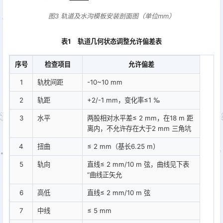
图3 轨道及水沟模板安装剖面图（单位mm）
表1 轨道几何状态调整允许偏差表
序号
检查项目
允许偏差
1
轨枕间距
-10~10 mm
2
轨距
+2/-1 mm，变化率≤1 ‰
3
水平
两股相对水平差≤ 2 mm，在18 m 距
离内，不允许存在大于2 mm 三角坑
4
扭曲
≤ 2 mm（基长6.25 m）
5
轨向
直线≤ 2 mm/10 m 弦，曲线见下表
“曲线正矢允
6
高低
直线≤ 2 mm/10 m 弦
7
中线
≤ 5 mm