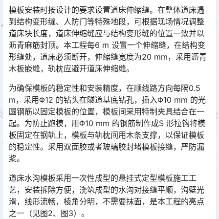
模板安装时按设计的要求设置道床伸缩缝。在整体道床遇
到结构变形缝、人防门等特殊地段，可根据现场情况调整
道床块长度，道床伸缩缝应与结构变形缝的位置一致并以
沥青麻筋封顶。本工程每6 m 设置一个伸缩缝，在结构变
形缝处，道床必须断开，伸缩缝宽度为20 mm，采用沥青
木板嵌缝，轨枕应避开道床伸缩缝。󠅅󠅃󠄵󠅂󠄪󠇖󠆨󠆨󠇕󠆞󠆒󠅬󠇘󠆭󠆘󠇙󠆝󠅵󠇗󠆭󠆁󠄐󠇗󠅹󠅸󠇖󠆍󠅳󠇖󠅹󠅰󠇖󠆌󠅹
为确保模板的稳定性和安装精度，在顺线路方向每隔0.5
m，采用Φ12 的钻头在隧道基底钻孔，插入Φ10 mm 的光
圆钢筋以固定模板的位置，模板间采用特制夹具结合在一
起。为防止跑模，用Φ10 mm 的钢筋制作成S 形拉钩将模
板固定在钢轨上，模板与轨枕间用木条支撑，以保证模板
的稳定性。采用双面胶或者玻璃胶封堵模板接缝，严防漏
浆。󠅅󠅃󠄵󠅂󠄪󠇖󠆨󠆨󠇕󠆞󠆒󠅬󠇘󠆭󠆘󠇙󠆝󠅵󠇗󠆭󠆁󠄐󠇗󠅹󠅸󠇖󠆍󠅳󠇖󠅹󠅰󠇖󠆌󠅹
道床水沟模板采用一次性成型的悬挂式定型模板施工工
艺，安装拆除方便，浇筑成型的水沟对接缝平顺，沟壁光
滑，线形流畅，棱角分明，不需要抹面，是本工程的亮点
之一（见图2、图3）。󠅅󠅃󠄵󠅂󠄪󠇖󠆨󠆨󠇕󠆞󠆒󠅬󠇘󠆭󠆘󠇙󠆝󠅵󠇗󠆭󠆁󠄐󠇗󠅹󠅸󠇖󠆍󠅳󠇖󠅹󠅰󠇖󠆌󠅹