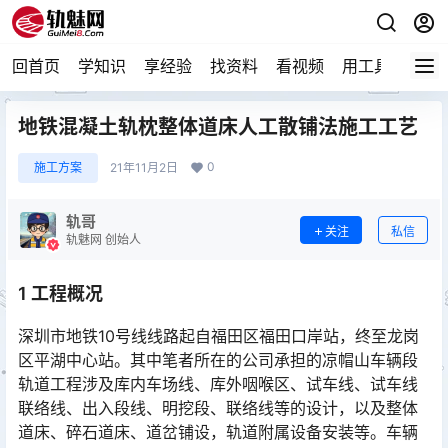
回首页
学知识
享经验
找资料
看视频
用工具
论技
地铁混凝土轨枕整体道床人工散铺法施工工艺
0
施工方案
21年11月2日
轨哥
关注
私信
轨魅网 创始人
1 工程概况
深圳市地铁10号线线路起自福田区福田口岸站，终至龙岗
区平湖中心站。其中笔者所在的公司承担的凉帽山车辆段
轨道工程涉及库内车场线、库外咽喉区、试车线、试车线
联络线、出入段线、明挖段、联络线等的设计，以及整体
道床、碎石道床、道岔铺设，轨道附属设备安装等。车辆