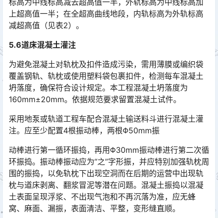
标高为中线标高减去超高值一半，外轨标高为中线标高加
上超高值一半；在全超高曲线地段，内轨标高为外轨标高
减超高值（见表2）。󠅅󠅃󠄵󠅂󠄪󠇖󠆨󠆨󠇕󠆞󠆒󠅬󠇘󠆭󠆘󠇙󠆝󠅵󠇗󠆭󠆁󠄐󠇗󠅹󠅸󠇖󠆍󠅳󠇖󠅹󠅰󠇖󠆌󠅹
5.6道床混凝土灌注
为避免混凝土对轨枕及扣件造成污染，需用薄膜或编织袋
覆盖钢轨、轨枕或使用塑料袋包裹扣件，检测每车混凝土
坍落度，确保符合设计规定。本工程混凝土坍落度为
160mm±20mm。依据规范要求留置混凝土试件。󠅅󠅃󠄵󠅂󠄪󠇖󠆨󠆨󠇕󠆞󠆒󠅬󠇘󠆭󠆘󠇙󠆝󠅵󠇗󠆭󠆁󠄐󠇗󠅹󠅸󠇖󠆍󠅳󠇖󠅹󠅰󠇖󠆌󠅹
采用地泵或轨道工程车配合混凝土输送料斗进行混凝土灌
注。应至少配置4根振动棒，两根Φ50mm振
动棒进行第一循环振捣，再用Φ30mm振动棒进行第二次循
环振捣。振动棒振动应为“之”字形振，并应特别加强轨枕周
围的振捣，以免轨枕下出现空洞而在后期的运营中出现轨
枕与道床剥离、翻浆冒泥等潜在问题。混凝土振捣以混凝
土表面呈现浮浆、不出现气泡和不再沉落为准，应无蜂
窝、麻面、漏振，表面清洁、平整，变形缝直顺。󠅅󠅃󠄵󠅂󠄪󠇖󠆨󠆨󠇕󠆞󠆒󠅬󠇘󠆭󠆘󠇙󠆝󠅵󠇗󠆭󠆁󠄐󠇗󠅹󠅸󠇖󠆍󠅳󠇖󠅹󠅰󠇖󠆌󠅹