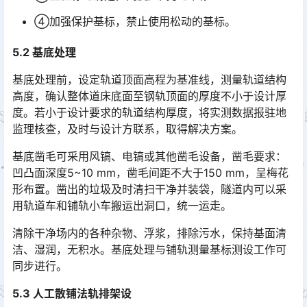
④加强保护基标，禁止使用松动的基标。
5.2 基底处理
基底处理前，设定轨道顶面高程为基准线，测量轨道结构
高度，确认整体道床底面至钢轨顶面的厚度不小于设计厚
度。若小于设计要求的轨道结构厚度，将实测数据报驻地
监理核查，及时与设计方联系，取得解决方案。󠅅󠅃󠄵󠅂󠄪󠇖󠆨󠆨󠇕󠆞󠆒󠅬󠇘󠆭󠆘󠇙󠆝󠅵󠇗󠆭󠆁󠄐󠇗󠅹󠅸󠇖󠆍󠅳󠇖󠅹󠅰󠇖󠆌󠅹
基底凿毛可采用风镐、电镐或其他凿毛设备，凿毛要求：
凹凸面深度5~10 mm，凿毛间距不大于150 mm，呈梅花
形布置。凿出的垃圾及时清扫干净并装袋，隧道内可以采
用轨道车和铺轨小车搬运出洞口，统一运走。󠅅󠅃󠄵󠅂󠄪󠇖󠆨󠆨󠇕󠆞󠆒󠅬󠇘󠆭󠆘󠇙󠆝󠅵󠇗󠆭󠆁󠄐󠇗󠅹󠅸󠇖󠆍󠅳󠇖󠅹󠅰󠇖󠆌󠅹
清除干净场内的各种杂物、浮浆，排除污水，保持基面清
洁、湿润，无积水。基底处理与铺轨测量基标测设工作可
同步进行。
5.3 人工散铺法轨排架设