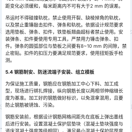
距变化必须缓和，每米距离内不可有大于2 mm 的误差。󠅅󠅃󠄵󠅂󠄪󠇖󠆨󠆨󠇕󠆞󠆒󠅬󠇘󠆭󠆘󠇙󠆝󠅵󠇗󠆭󠆁󠄐󠇗󠅹󠅸󠇖󠆍󠅳󠇖󠅹󠅰󠇖󠆌󠅹
吊运时不得碰撞轨枕，禁止使用开裂、缺棱掉角的轨枕，
以及禁止重锤敲击扣件、弹条和轨枕。依据设计规范要求
选用垫板、弹条、扣件，铁垫板翘曲超标者禁止使用。安
装弹条、扣件要使用专用工具，严禁用力锤击弹条、扣
件。弹条的圆弧部位与垫板之间要有8~10 mm 的间隙，禁
止密贴。扣件的扣压力要满足规范要求，使用扭矩扳手检
测。󠅅󠅃󠄵󠅂󠄪󠇖󠆨󠆨󠇕󠆞󠆒󠅬󠇘󠆭󠆘󠇙󠆝󠅵󠇗󠆭󠆁󠄐󠇗󠅹󠅸󠇖󠆍󠅳󠇖󠅹󠅰󠇖󠆌󠅹
5.4 钢筋制安、防迷流端子安装、组立模板
为保证施工质量，钢筋应在钢筋加工中心下料、加工成
型，现场进行绑扎焊接，纵向钢筋长度以两相邻伸缩缝长
度为基准。加工好的钢筋做好标识，以免混拿混用，且要
防止钢筋被锈蚀、污染。󠅅󠅃󠄵󠅂󠄪󠇖󠆨󠆨󠇕󠆞󠆒󠅬󠇘󠆭󠆘󠇙󠆝󠅵󠇗󠆭󠆁󠄐󠇗󠅹󠅸󠇖󠆍󠅳󠇖󠅹󠅰󠇖󠆌󠅹
钢筋安装前，根据设计钢筋网格间距先在底板上弹出墨线
后进行安装。设置混凝土保护层垫块（混凝土垫块强度与
道床混凝土强度等级相同），满足最小混凝土保护层厚度