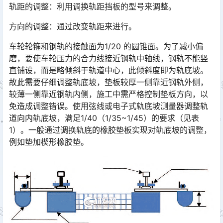
轨距的调整：利用调换轨距挡板的型号来调整。
方向的调整：通过改变轨距来进行。
车轮轮箍和钢轨的接触面为1/20 的圆锥面。为了减小偏
磨，要使车轮压力的合力线接近钢轨中轴线，钢轨不能竖
直铺设，而是略倾斜于轨道中心，此倾斜度即为轨底坡。
故此需要仔细调整轨底坡，垫板较厚一侧靠近钢轨外侧，
较薄一侧靠近钢轨内侧，施工中需严格控制垫板方向，以
免造成调整错误。使用弦线或电子式轨底坡测量器调整轨
道向内轨底坡，满足1/40（1/35~1/45）的要求（见表
1）。一般通过调换轨底的橡胶垫板实现对轨底坡的调整，
例如垫加楔形橡胶垫。󠅅󠅃󠄵󠅂󠄪󠇖󠆨󠆨󠇕󠆞󠆒󠅬󠇘󠆭󠆘󠇙󠆝󠅵󠇗󠆭󠆁󠄐󠇗󠅹󠅸󠇖󠆍󠅳󠇖󠅹󠅰󠇖󠆌󠅹