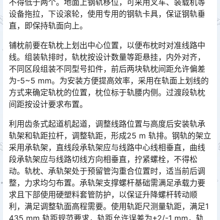
不得低于两个。地面上钢轨移位，可采用叉车、装载机等
设备拖拉，下设滚轮，使用专用的钢轨卡具，保证钢轨垂
直，即保持轨面向上。󠅅󠅃󠄵󠅂󠄪󠇖󠆨󠆨󠇕󠆞󠆒󠅬󠇘󠆭󠆘󠇙󠆝󠅵󠇗󠆭󠆁󠄐󠇗󠅹󠅸󠇖󠆍󠅳󠇖󠅹󠅰󠇖󠆌󠅹
铺枕前要在轨枕上划出中心位置，以便布枕时对准线路中
线。组装轨排时，轨枕按设计数量等距悬挂，内外对齐，
不同区段组装不同型号扣件，前后两块轨枕间距允许偏差
为-5~5 mm。为安装方便提高效率，采用在轨面上划线的
方式来确定轨枕的位置，枕位标于轨腰内侧。过渡段轨枕
间距按设计要求布置。󠅅󠅃󠄵󠅂󠄪󠇖󠆨󠆨󠇕󠆞󠆒󠅬󠇘󠆭󠆘󠇙󠆝󠅵󠇗󠆭󠆁󠄐󠇗󠅹󠅸󠇖󠆍󠅳󠇖󠅹󠅰󠇖󠆌󠅹
利用齿条式起道机起道，调整线路位置与高度后安装轨承
轨架和轨距拉杆，调整轨距，形成25 m 轨排。钢轨的架立
采用承轨架，直线段承轨架应与线路中心线相垂直，曲线
段承轨架应与线路切线方向相垂直，拧紧螺栓，不得松
动。轨枕、承轨架处于预留管沟重合位置时，适当前后调
整，力求均匀布置。承轨架支撑螺杆基础需满足承载力要
求且下部使用硬塑料套管防护，以保证升降螺杆转动顺
利，满足调整轨面高程需要。使用轨距尺测量轨距，满足1
435 mm 轨距规范要求，轨距允许误差为+2/-1 mm，轨